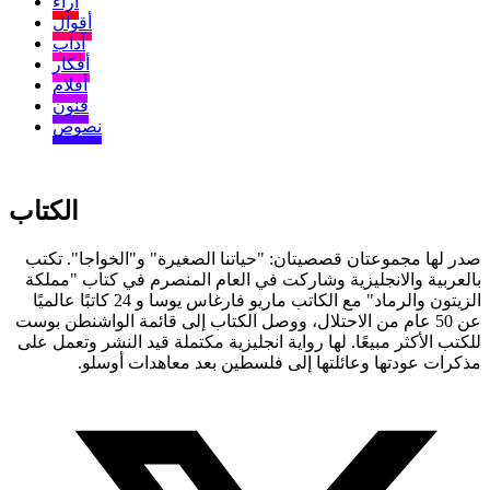
آراء
أقوال
آداب
أفكار
أفلام
فنون
نصوص
الكتاب
صدر لها مجموعتان قصصيتان: "حياتنا الصغيرة" و"الخواجا". تكتب
بالعربية والانجليزية وشاركت في العام المنصرم في كتاب "مملكة
الزيتون والرماد" مع الكاتب ماريو فارغاس يوسا و 24 كاتبًا عالميًا
عن 50 عام من الاحتلال، ووصل الكتاب إلى قائمة الواشنطن بوست
للكتب الأكثر مبيعًا. لها رواية انجليزية مكتملة قيد النشر وتعمل على
مذكرات عودتها وعائلتها إلى فلسطين بعد معاهدات أوسلو.