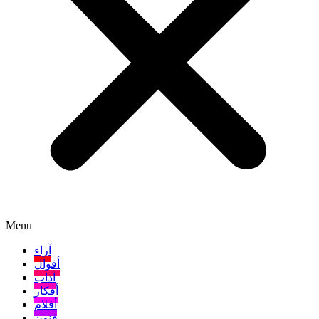
Menu
آراء
أقوال
آداب
أفكار
أفلام
فنون