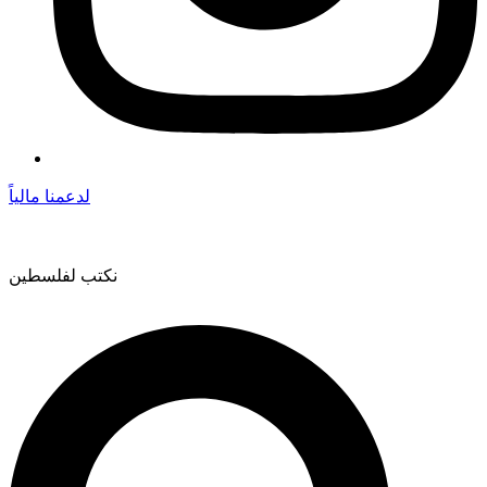
لدعمنا مالياً
نكتب لفلسطين