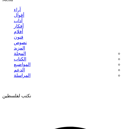
آراء
أقوال
آداب
أفكار
أفلام
فنون
نصوص
المزيد
المجلة
الكتاب
المواضيع
الدعم
المراسلة
نكتب لفلسطين