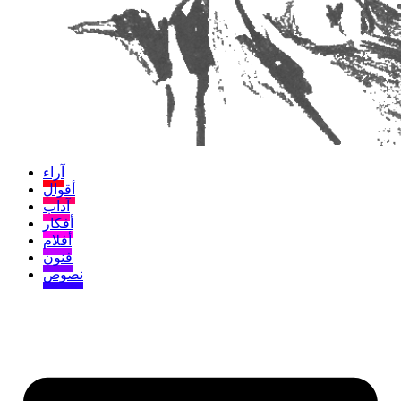
آراء
أقوال
آداب
أفكار
أفلام
فنون
نصوص