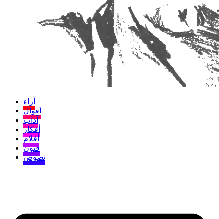
آراء
أقوال
آداب
أفكار
أفلام
فنون
نصوص