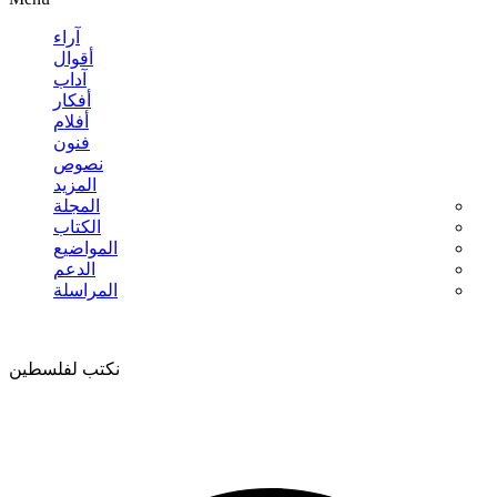
آراء
أقوال
آداب
أفكار
أفلام
فنون
نصوص
المزيد
المجلة
الكتاب
المواضيع
الدعم
المراسلة
نكتب لفلسطين