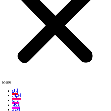
Menu
آراء
أقوال
آداب
أفكار
أفلام