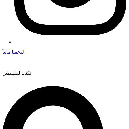
لدعمنا مالياً
نكتب لفلسطين