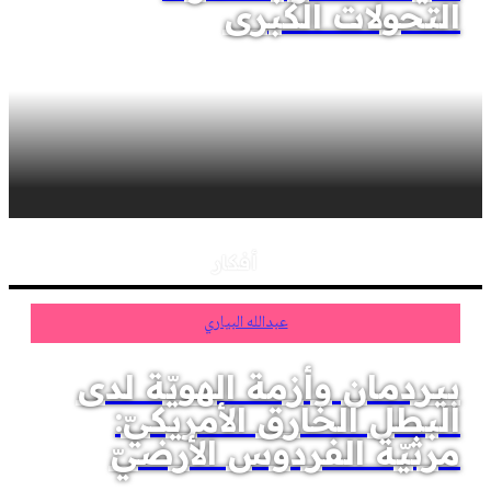
التحولات الكبرى
أفكار
عبدالله البياري
بيردمان وأزمة الهويّة لدى
البطل الخارق الأمريكيّ:
مرثيّة الفردوس الأرضيّ