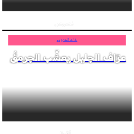
نصوص
خالد الحروب
عرّاف الجليل يعشِّب الجرمقْ
أقوال