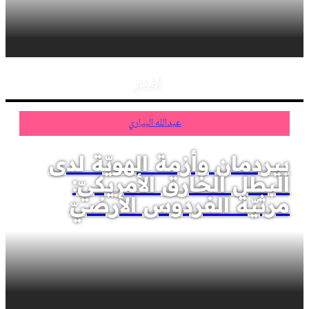
أفكار
عبدالله البياري
بيردمان وأزمة الهويّة لدى
البطل الخارق الأمريكيّ:
مرثيّة الفردوس الأرضيّ