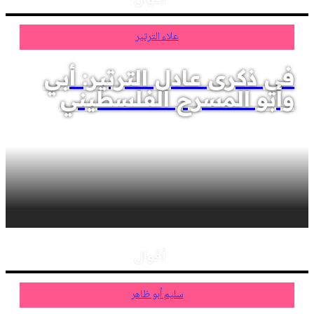
علاء الترتير
في ذكرى عادل الترتير: أبي
وأبو المسرح الفلسطيني
أقوال
سليم أبو ظاهر