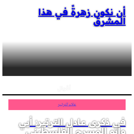
أن نكون زهرةً في هذا
المشرق
أقوال
علاء الترتير
في ذكرى عادل الترتير: أبي
وأبو المسرح الفلسطيني