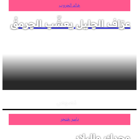
خالد الحروب
عرّاف الجليل يعشِّب الجرمقْ
نصوص
ياسر خنجر
وحدك والبلاد