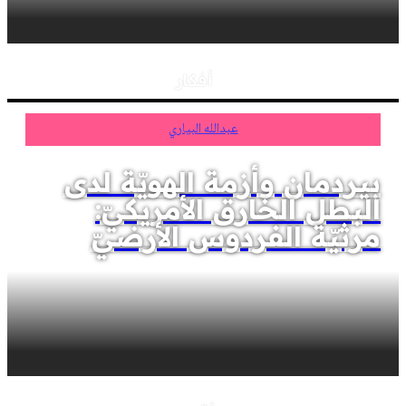
أفكار
عبدالله البياري
بيردمان وأزمة الهويّة لدى
البطل الخارق الأمريكيّ:
مرثيّة الفردوس الأرضيّ