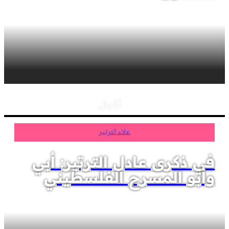
أقوال
علاء الترتير
في ذكرى عادل الترتير: أبي
وأبو المسرح الفلسطيني