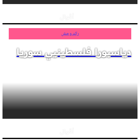
أقوال
رائد وحش
دياسبورا فلسطينيي سوريا
أقوال