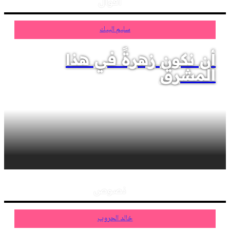
أقوال
سليم البيك
أن نكون زهرةً في هذا
المشرق
نصوص
خالد الحروب