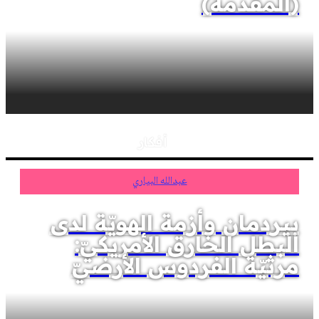
(المقدمة)
أفكار
عبدالله البياري
بيردمان وأزمة الهويّة لدى
البطل الخارق الأمريكيّ:
مرثيّة الفردوس الأرضيّ