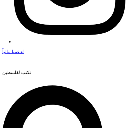
لدعمنا مالياً
نكتب لفلسطين