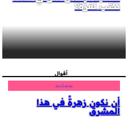
نكتب لغزة؟
أقوال
سليم البيك
أن نكون زهرةً في هذا
المشرق