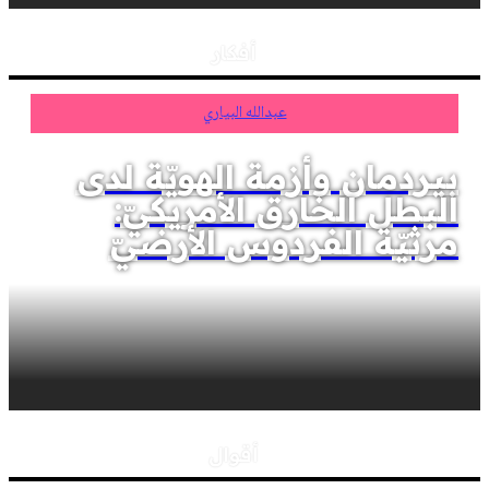
أفكار
عبدالله البياري
بيردمان وأزمة الهويّة لدى
البطل الخارق الأمريكيّ:
مرثيّة الفردوس الأرضيّ
أقوال