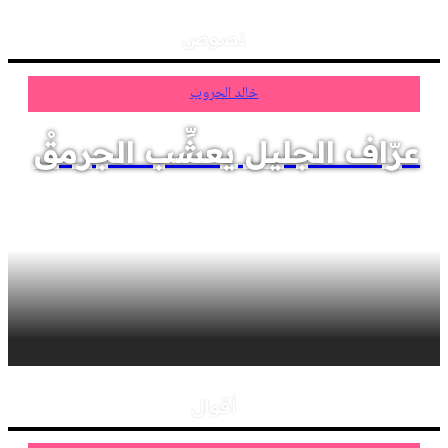
نصوص
خالد الحروب
عرّاف الجليل يعشِّب الجرمقْ
أقوال