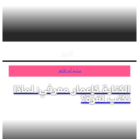
أقوال
سليم أبو ظاهر
الكتابة كإعمار معرفي: لماذا
نكتب لغزة؟