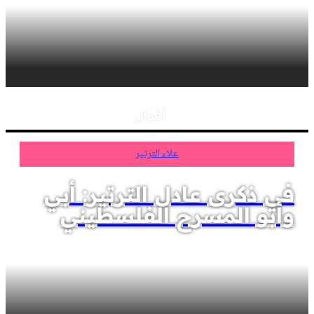
أقوال
علاء الترتير
في ذكرى عادل الترتير: أبي
وأبو المسرح الفلسطيني