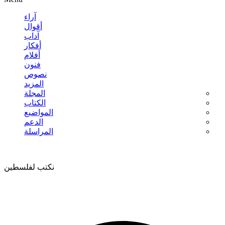
آراء
أقوال
آداب
أفكار
أفلام
فنون
نصوص
المزيد
المجلة
الكتاب
المواضيع
الدعم
المراسلة
نكتب لفلسطين