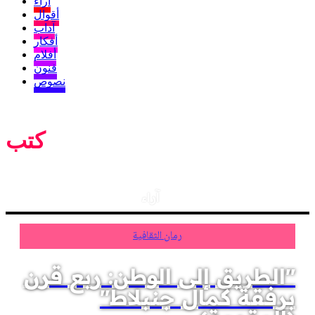
آراء
أقوال
آداب
أفكار
أفلام
فنون
نصوص
كتب
آراء
رمان الثقافية
"الطريق إلى الوطن: ربع قرن
برفقة كمال جنبلاط"