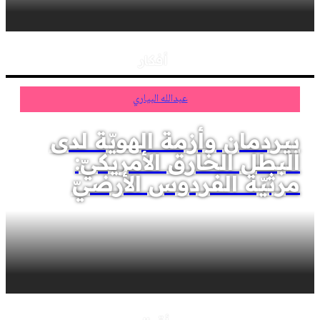
أفكار
عبدالله البياري
بيردمان وأزمة الهويّة لدى
البطل الخارق الأمريكيّ:
مرثيّة الفردوس الأرضيّ