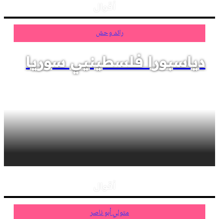
أقوال
رائد وحش
دياسبورا فلسطينيي سوريا
أقوال
متولي أبو ناصر