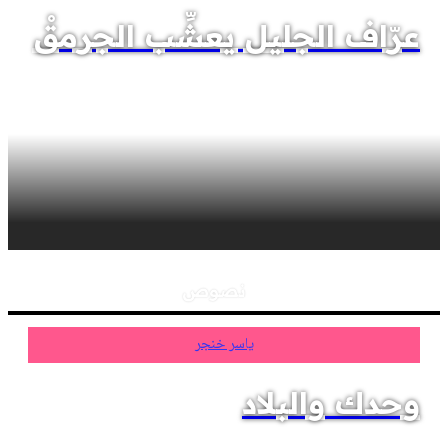
عرّاف الجليل يعشِّب الجرمقْ
نصوص
ياسر خنجر
وحدك والبلاد