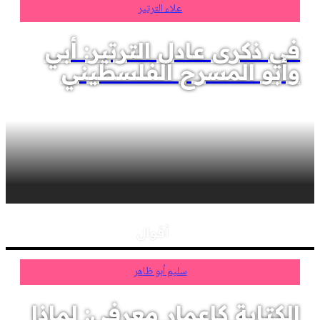
علاء الترتير
في ذكرى عادل الترتير: أبي
وأبو المسرح الفلسطيني
أقوال
سليم أبو ظاهر
الكتابة كإعمار معرفي: لماذا