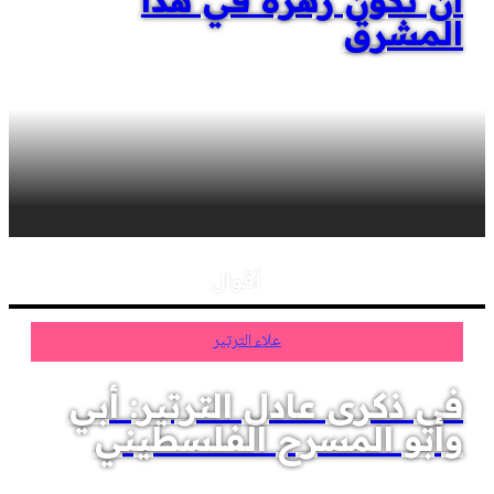
أن نكون زهرةً في هذا
المشرق
أقوال
علاء الترتير
في ذكرى عادل الترتير: أبي
وأبو المسرح الفلسطيني