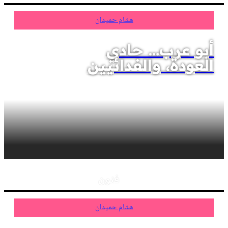
هشام حميدان
أبو عرب… حادي
العودة، والفدائيين
فنون
هشام حميدان