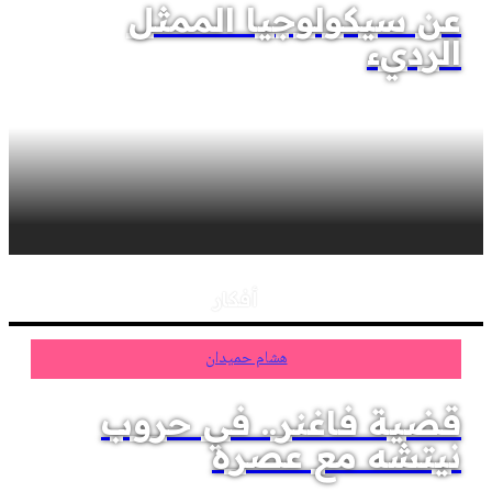
عن سيكولوجيا الممثل
الرديء
أفكار
هشام حميدان
قضية فاغنر.. في حروب
نيتشه مع عصره