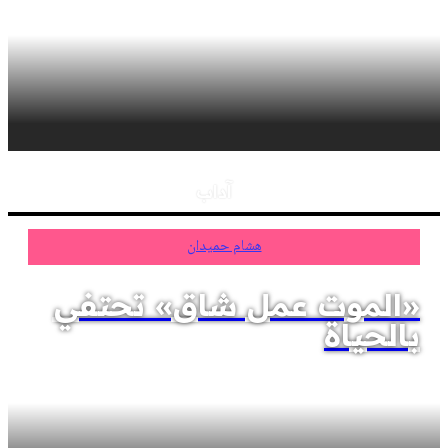
آداب
هشام حميدان
«الموت عمل شاق» تحتفي
بالحياة