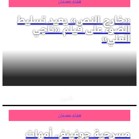
هشام حميدان
«خارج النص» يعيد تسليط
الضوء على فيلم «ناجي
العلي»
فنون
هشام حميدان
مسرحية جوغينغ.. أمهات