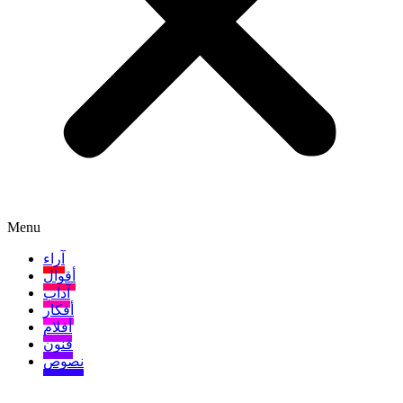
Menu
آراء
أقوال
آداب
أفكار
أفلام
فنون
نصوص