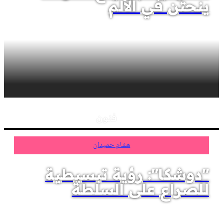
ينحتن في الألم
فنون
هشام حميدان
"دوشكا": رؤية تبسيطية
للصراع على السلطة