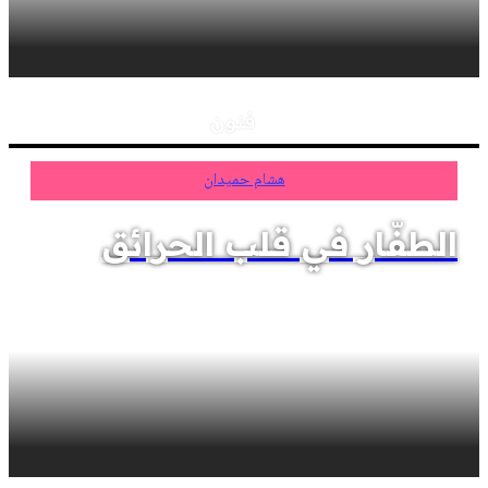
فنون
هشام حميدان
الطفّار في قلب الحرائق