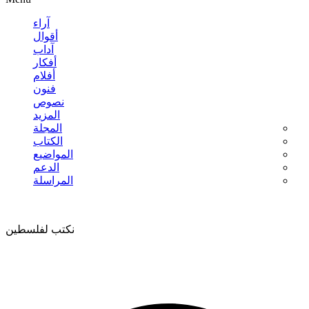
آراء
أقوال
آداب
أفكار
أفلام
فنون
نصوص
المزيد
المجلة
الكتاب
المواضيع
الدعم
المراسلة
نكتب لفلسطين