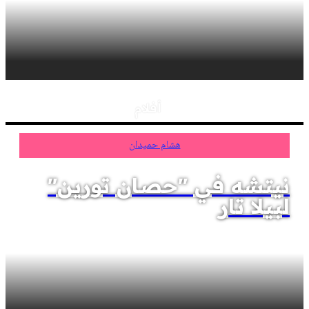
أفلام
هشام حميدان
نيتشه في "حصان تورين"
لبيلا تار