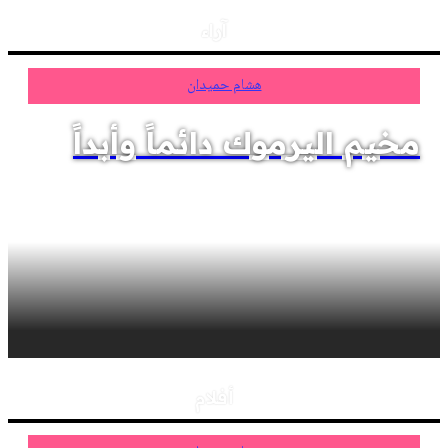
آراء
هشام حميدان
مخيم اليرموك دائماً وأبداً
أفلام