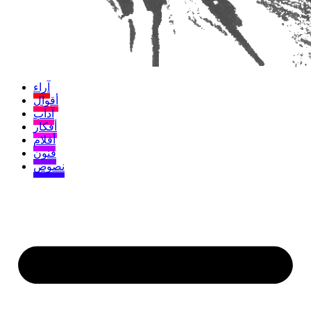
آراء
أقوال
آداب
أفكار
أفلام
فنون
نصوص