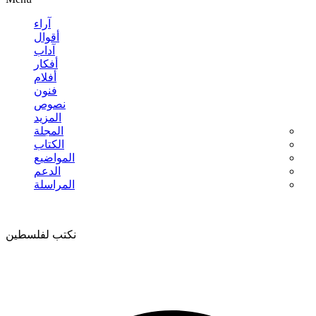
آراء
أقوال
آداب
أفكار
أفلام
فنون
نصوص
المزيد
المجلة
الكتاب
المواضيع
الدعم
المراسلة
نكتب لفلسطين