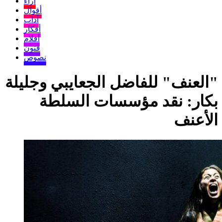
آراء
أقوال
آداب
أفكار
أفلام
فنون
نصوص
"العنف" للفاضل الجعايبي وجليلة
بكار: نقد مؤسسات السلطة
الأعنف