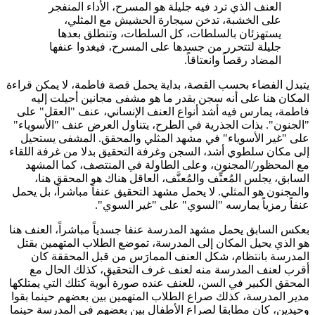
العنف الذي ترد فيه جليلة هو المسرح، الأداء المنفجر
على الخشبة، تدخن سيجارة الحشيش مع المثلي،
يستهزئان بالسلطات، كل السلطات، وتنطلق بعدها
جليلة لتتحرر من جسدها على المسرح، فيغدوا عنفها
المضاد رقصاً وانعتاقاً.
يتبدل الفضاء بحسب القصة، بداية يحمل قصة فاطمة، لا يمكن قراءة
المكان هنا على أنه سجن بقدر ما هو مشفى مجانين أحيلت إليه
فاطمة، يمارس فيه أشد أنواع العنف الإنساني، عنف "العقل" على
"الجنون". بذات الجذرية في الطرح، يتناول العرض عنف "الأسوياء"
على "غير الأسوياء" في مشهد المثلي والمحقق. المشفى يستحيل
إلى مكان سلطوي أشد، السجن وغرفة التحقيق بدلا من غرفة اللقاء
مع المحظور/المجنون، وعلى الطاولة في المنتصف، كما المشهد
السابق، يجلس المُعنِّف والمُعنَّف، العاقل هناك هو المحقق هنا،
والمجنون هو المثلي. لا يحمل مشهد التحقيق عنفاً مباشراً، بل يحمل
عنفاً رمزياً يمارسه "السوي" على "غير السوي".
بعكس السابق يحمل مشهد المدرسة عنفا جسدياً مباشراً، العنف هنا
هو الذي يحيل المكان إلى المدرسة، تموضع الطلاب المتهمين بقتل
المدرسة بانتظام، شكل العنف الممارَس من قبل المحققة كان
أقرب لعنف المدرسة منه لعنف غرف التحقيق، كذلك الحال مع
المحقق الكبير في السن، للعنف عنده صورة أبوية كتلك التي يمتلكها
مدير المدرسة، كذلك صراع الطلاب المتهمين بين بعضهم حينما بقوا
وحيدين، كان مطابقا لصراع الأطفال بين بعضهم في المدرسة حينما