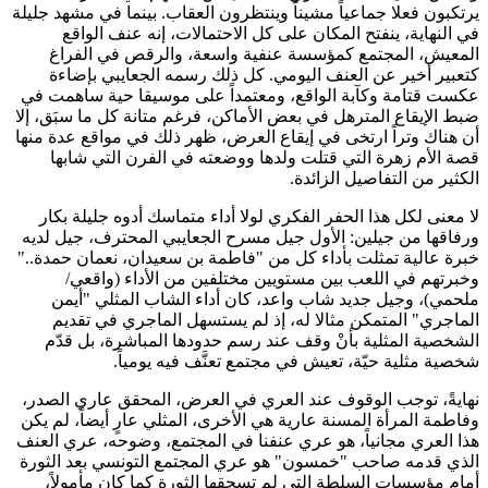
يرتكبون فعلا جماعياً مشيناً وينتظرون العقاب. بينما في مشهد جليلة
في النهاية، ينفتح المكان على كل الاحتمالات، إنه عنف الواقع
المعيش، المجتمع كمؤسسة عنفية واسعة، والرقص في الفراغ
كتعبير أخير عن العنف اليومي. كل ذلك رسمه الجعايبي بإضاءة
عكست قتامة وكآبة الواقع، ومعتمداً على موسيقا حية ساهمت في
ضبط الإيقاع المترهل في بعض الأماكن، فرغم متانة كل ما سبَق، إلا
أن هناك وتراً ارتخى في إيقاع العرض، ظهر ذلك في مواقع عدة منها
قصة الأم زهرة التي قتلت ولدها ووضعته في الفرن التي شابها
الكثير من التفاصيل الزائدة.
لا معنى لكل هذا الحفر الفكري لولا أداء متماسك أدوه جليلة بكار
ورفاقها من جيلين: الأول جيل مسرح الجعايبي المحترف، جيل لديه
خبرة عالية تمثلت بأداء كل من "فاطمة بن سعيدان، نعمان حمدة.."
وخبرتهم في اللعب بين مستويين مختلفين من الأداء (واقعي/
ملحمي)، وجيل جديد شاب واعد، كان أداء الشاب المثلي "أيمن
الماجري" المتمكن مثالا له، إذ لم يستسهل الماجري في تقديم
الشخصية المثلية بأنْ وقف عند رسم حدودها المباشرة، بل قدّم
شخصية مثلية حيّة، تعيش في مجتمع تعنَّف فيه يومياً.
نهايةً، توجب الوقوف عند العري في العرض، المحقق عاري الصدر،
وفاطمة المرأة المسنة عارية هي الأخرى، المثلي عارٍ أيضاً، لم يكن
هذا العري مجانياً، هو عري عنفنا في المجتمع، وضوحه، عري العنف
الذي قدمه صاحب "خمسون" هو عري المجتمع التونسي بعد الثورة
أمام مؤسسات السلطة التي لم تسحقها الثورة كما كان مأمولاً،