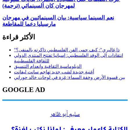
لمهرجان كان السينمائي (ترجمة)
نعم السينما سياسية: بيان السينمائيين في مهرجان
مارسيليا دعما للمقاطعة
الأكثر قراءة
"ذا غاليري": كيف حمى الفن الفلسطيني ذاكرته بالمنفى؟
انتقادات إلى الوفد الفلسطيني: إسبانيا تفتتح المنتدى الدولي
للثقافة الفلسطينية
الدبلوماسية الثقافية وانعدام التنسيق
أغنية جديدة لشب جديد تهاجم سانت ليفانت
بين قسوة الأرض وخفة السماء: غزة في لوحات خالد حوراني
GOOGLE AD
سليم أبو ظاهر
الكتابة كإعمار معرفي: لماذا نكتب لغزة؟