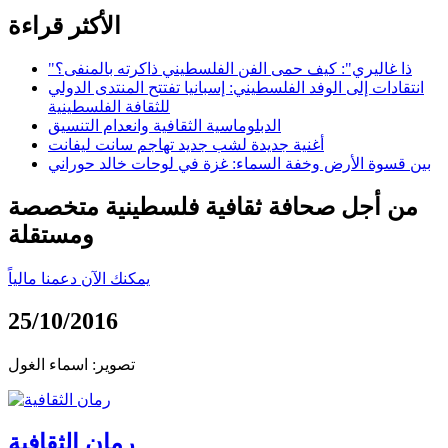
الأكثر قراءة
"ذا غاليري": كيف حمى الفن الفلسطيني ذاكرته بالمنفى؟
انتقادات إلى الوفد الفلسطيني: إسبانيا تفتتح المنتدى الدولي
للثقافة الفلسطينية
الدبلوماسية الثقافية وانعدام التنسيق
أغنية جديدة لشب جديد تهاجم سانت ليفانت
بين قسوة الأرض وخفة السماء: غزة في لوحات خالد حوراني
من أجل صحافة ثقافية فلسطينية متخصصة
ومستقلة
يمكنك الآن دعمنا مالياً
25/10/2016
تصوير: اسماء الغول
رمان الثقافية