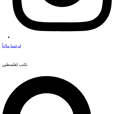
لدعمنا مالياً
نكتب لفلسطين