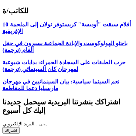
للكاتب/ة
10 أفلام سبقت "أوديسة" كريستوفر نولان إلى الملحمة
الإغريقية
باحثو الهولوكوست والإبادة الجماعية يسيرون في حقل
ألغام (ترجمة)
حرب الطبقات على السجادة الحمراء: بدايات شيوعية
لمهرجان كان السينمائي (ترجمة)
نعم السينما سياسية: بيان السينمائيين في مهرجان
مارسيليا دعما للمقاطعة
اشتراكك بنشرتنا البريدية سيحمل جديدنا
إليك كل أسبوع
البريد الإلكتروني..
اشتراك