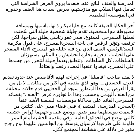
المدرسة والعنف الناتج عنه، فبعدما يروي العرض الشراسة التي
تعامل فيها الطلاب مع مدرّستهم، يعرض أسباب هذا العنف وجذوره
في المؤسسة التعليمية.
آخر الحكايا العنيفة كانت مع جليلة بكار ذاتها، باسمها وبمسافة
مضبوطة مع الشخصية، تقدم جليلة شخصية جليلة التي سُجنت
لعملها المسرحي الممنوع، صدر عفو رئاسي يطلق سراحها، لكن
ترفضه وتؤثر الرقص في باحة السجن/المسرح، على قبول مكرمة
السيد/الرئيس، العنف الذي ترد فيه جليلة هو المسرح، الأداء المنفجر
على الخشبة، تدخن سيجارة الحشيش مع المثلي، يستهزئان
بالسلطات، كل السلطات، وتنطلق بعدها جليلة لتتحرر من جسدها
على المسرح، فيغدوا عنفها المضاد رقصاً وانعتاقاً.
لا يقف صاحب "فاميليا" في إخراجه لهذه الأقاصيص عند حدود تقديم
العنف الجسدي ــ وهو الذي يقدمه في أكثر من مكان ــ لا بل من
يقرأ العرض من هذا المنظور سيجد أن الجعايبي قدم حالات مختلفة
من العنف اليومي وحسب، وهذا ما تجاوزه عرض "العنف" بفضائه
المسرحي القائم على محاكاة مؤسسات السلطة الأشد عنفاً
(السجن، المدرسة، المشفى)، ففي فضاء مبني على كتلتين من
الاسمت يتوسطهما ممر ضيق، ووضع على واجهتهما كراس خشبية
كالتي توضع في الحدائق العامة، وفي مقدمة الخشبة أمام الممر
طاولة على طرفيها كرسيان يتوسط بين الجالسين عليهما لوح زجاج
مغبر في دلالة على هشاشة المجتمع ككل.