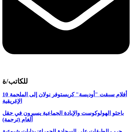
للكاتب/ة
10 أفلام سبقت "أوديسة" كريستوفر نولان إلى الملحمة
الإغريقية
باحثو الهولوكوست والإبادة الجماعية يسيرون في حقل
ألغام (ترجمة)
حرب الطبقات على السجادة الحمراء: بدايات شيوعية