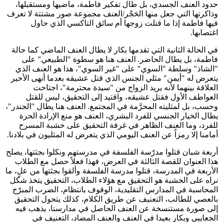
حدود العنف الجسدي، بل طال تفكير فاطمة، ماضيها ومستقبلها،
وذاكرتها التي جعل منها الحَجْر/العنف مجموعة صور مشتتة لا تعرف
فيها فاطمة إذا ما قتلت زوجها أم سائق التاكسي الذي حاول
اغتصابها.
في الحالة الثانية التي تقدمها بكار لا يطال العنف الماضي كما حالة
فاطمة، بل يطال الحاضر. العنف هنا هو سطوة "الطبيعي" على
"الشاذ" وسلطة "السوي" على "غير السوي"، هذا هو العنف الذي
يتعرض له "أيمن" مثلي الجنس الذي قتل عشيقه بعدما أنهى الأخير
العلاقة بينهما لأنه يريد الزواج من "سيدة محترمة"، اجتاحت
العواطف الأول فقتل عشيقه، واقتيد إلى التحقيق، ليس للقتل
وحسب، بل لمثليته المحرَّمة في المجتمع. العنف هنا يطال "الجندر"،
يطال الخيار الجنسي للفرد البشري، العنف هو منع الإرادة الحرة
للفرد، وما العنف الظاهر في غرفة التحقيق على خشبة المسرح
أمامنا إلا رمزاً عن العنف اليومي الذي يتعرض له المثليون في بلادنا.
أربعة شبان قتلوا مدرّسة الفلسفة في مدرستهم ونكلوا بجثتها، يصلح
هذا العنوان للقصة الثالثة في العرض، فهذا فعلاً حصل مع الطلاب
الأربعة في المدرسة، قتلوا مدرسة الفلسفة وألقوا بجثتها من علٍ، ما
نراه على الخشبة هو التحقيق مع هؤلاء الطلاب، التحقيق يتخذ شكل
المحاسبة في المدارس التقليدية، الوقوف بانتظام، الضرب المبرّح
بالعصي للطالب، التعنيف عن طريق الكلام، كذلك يتحول التحقيق
إلى صورة مستنسخة عن العنف الحاصل في مدارسنا، يذهب فيه
الجعايبي وبكار بعيدا في العنف والعنف المضاد، التعنيف في