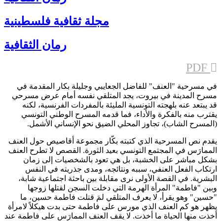
مجلة ثقافية فلسطينية
رمان الثقافية
PDF
في مسرحية "العنف" للفاضل الجعايبي وجليلة بكار المقدمة في
مسرح المدينة في بيروت، يجد المتلقي نفسه أمام عرض مسرحي
قد يبتعد عنه بلهجته التونسية المليئة بالمفردات الفرنسية، لكنه
يقترب منه بالفكرة والأداء، فما قدمه المسرح الوطني التونسي
(المسرح الشاب)، تجاوز المحلي الضيق نحو الإنساني الأشمل.
يقدم نص المسرحية الذي كتبته بكّار مجموعة أقاصيص حول العنف
الممارَس في المجتمع التونسي بعيد الثورة. القصص لا تطرح العنف
بشكل مباشر على الخشبة، بل هي تعود بالشخصيات إلى زمان
ارتكاب الفعل العنفي، سببه ونتائجه، ومدى جذريته في النفس
البشرية. في القصة الأولى نرى مقابلة بين باحثة اجتماعية شابة،
وبين "فاطمة" المرأة الهرمة التي دخلت السجن لقتلها زوجها
"حسين" وهو يقرأ، لا يعرف المتلقي لمَ قتلت فاطمة حسين، ما
يظهر هو كم العنف الذي مورس على فاطمة حتى بدت هيكلاً لامرأة
أخذت منها الحياة ما أخذت. لا يقف العنف الممارَس على فاطمة عند