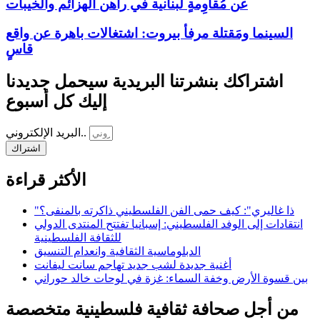
عن مُقاوِمةٍ لبنانية في راهن الهزائم والخيبات
السينما ومَقتلة مرفأ بيروت: اشتغالات باهرة عن واقع
قاسٍ
اشتراكك بنشرتنا البريدية سيحمل جديدنا
إليك كل أسبوع
البريد الإلكتروني..
اشتراك
الأكثر قراءة
"ذا غاليري": كيف حمى الفن الفلسطيني ذاكرته بالمنفى؟
انتقادات إلى الوفد الفلسطيني: إسبانيا تفتتح المنتدى الدولي
للثقافة الفلسطينية
الدبلوماسية الثقافية وانعدام التنسيق
أغنية جديدة لشب جديد تهاجم سانت ليفانت
بين قسوة الأرض وخفة السماء: غزة في لوحات خالد حوراني
من أجل صحافة ثقافية فلسطينية متخصصة