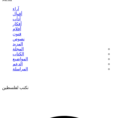
آراء
أقوال
آداب
أفكار
أفلام
فنون
نصوص
المزيد
المجلة
الكتاب
المواضيع
الدعم
المراسلة
نكتب لفلسطين