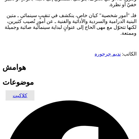
خفيّ أو نظرة.
فلـ "أمور شخصية" كيان خاص، ينكشف في تنقيبٍ سينمائي ـ متين
البنية الدرامية والسردية والأدائية والفنية ـ عن أمورٍ تُصيب كثيرين،
لكنها تتحوّل مع مهى الحاج إلى عنوانٍ لبداية سينمائية صائبة وجميلة
وممتعة.
الكاتب:
نديم جرجوره
هوامش
موضوعات
كلاكيت