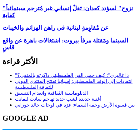
"نزوح" لسؤدد كعدان: ثقلٌ إنساني غير مُترجم سينمائياً
كفاية
عن مُقاوِمةٍ لبنانية في راهن الهزائم والخيبات
السينما ومَقتلة مرفأ بيروت: اشتغالات باهرة عن واقع
قاسٍ
الأكثر قراءة
"ذا غاليري": كيف حمى الفن الفلسطيني ذاكرته بالمنفى؟
انتقادات إلى الوفد الفلسطيني: إسبانيا تفتتح المنتدى الدولي
للثقافة الفلسطينية
الدبلوماسية الثقافية وانعدام التنسيق
أغنية جديدة لشب جديد تهاجم سانت ليفانت
بين قسوة الأرض وخفة السماء: غزة في لوحات خالد حوراني
GOOGLE AD