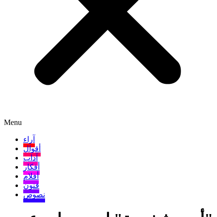
Menu
آراء
أقوال
آداب
أفكار
أفلام
فنون
نصوص