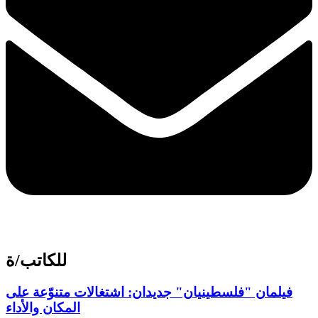
للكاتب/ة
فيلمان "فلسطينيان" جديدان: اشتغالات متنوّعة على
المكان والأداء