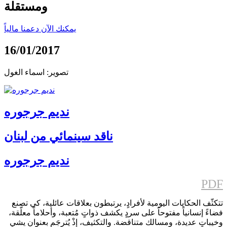
ومستقلة
يمكنك الآن دعمنا مالياً
16/01/2017
تصوير: اسماء الغول
نديم جرجوره
ناقد سينمائي من لبنان
نديم جرجوره
PDF
تتكثّف الحكايات اليومية لأفرادٍ، يرتبطون بعلاقات عائلية، كي تصنع
فضاءً إنسانياً مفتوحاً على سردٍ يكشف ذواتٍ مُتعبة، وأحلاماً معلّقة،
وخيباتٍ عديدة، ومسالك متناقضة. والتكثيف، إذْ يُترجَم بعنوانٍ يشي