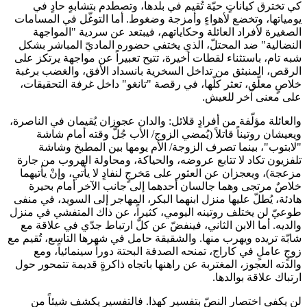
كي تخترق كياناتٍ حيّة تُقيم في بلدها، وتصطدم بتشابهٍ حادٍ في
يومياتها، وتخضع لأهواءٍ وأمزجة وضغوط. أما التوغّل في المسامات
الصغيرة لأفراد العائلة وحكاياتهم، فيبتعد عن سردية "المواجهة
النضالية" ضد المحتلّ، الذي يختفي حضوره الماديّ المباشر بشكل
شبه تام، باستثناء لقطات أخيرة، تتيح تعبيراً عن مواجهة يرتكز على
الرقص، المنبثق من تداخل السخرية بانسداد الأفق، والغضب برغبة
خلاصٍ معلّق، تعثر كلّها، في رقصة "تانغو" داخل غرفة التحقيقات،
على معنى آخر للعيش.
والعائلة مؤلّفة من أفرادٍ قلائل: والدان عجوزان يُقيمان في الناصرة،
ويعيشان روتيناً قاتلاً (يُمضي الزوج/ الأب جُلَّ وقته أمام شاشة
"لابتوب"، بينما تصرف الزوجة/ الأم يومها بين المطبخ وشاشة
تلفزيون تكاد لا تتابع عروضه، والحياكة، ومحاولة الهروب من جارة
مزعجة)، ويعجزان عن العثور على مَخرجٍ لنفادٍ لا يأتي، وإنْ يأتيهما
خلاصٌ مرتجى وهما جالسان أحدهما إلى جانب الآخر أمام بحيرة
هادئة، يُطلّ عليها منزل ابنهما البكر، المهاجر إلى السويد، في منفى
طوعيّ لن يختلف روتينه اليومي، كثيراً، عن ذاك المتفشي في منزل
والديه. أما الابن الثاني، فينفضّ عن كلّ ارتباط جدّي في علاقة مع
شابّة تريده ويهرب منها. والشقيقة حامل في شهرها التاسع، تُقيم مع
زوجٍ عاملٍ في كاراج، تمنحه الصدفة البحتة دوراً سينمائياً، ومع
والدته العجوز، المغتربة عن راهنها باتجاه ذاكرةٍ قديمة تتمحور حول
ارتباك علاقة بوالدها.
لن يكفي اختصار النصّ بتفسيرٍ كهذا. فالتفسير يكشف شيئاً من