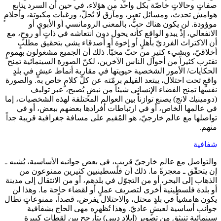
صفاتٍ وحالاتٍ خاصّة بكل واحد من هؤلاء، في حين أن السرد يتابع
هوامش تحدث، ومسائل تعبر، ومآزق لا تُحلّ، ورغبات مكبوتة، وأحلامٍ
موؤودة. لن يكون هناك حبٌّ، بالمعنى الرومانسي أو الأبوي أو
الانفعالي، إذْ يبدو الواقع كأنه يحول دون انتعاشه في ذاتٍ أو روحٍ، مع
أن الاكتراث الفرديّ بأهلٍ أو إخوة أو أصدقاء يشي بتحقيق مطلبٍ
أخلاقيّ، وبشيء كثيرٍ من حبّ مخبّأ. ذلك أن الجميع مشغولون بهمومٍ
تقترب كثيراً من أحوال الناس الآخرين، لكنّ الصورة السينمائية تمنح
الحكايات/ الأمور الشخصية حيويتها في مقاربة أنماط عيشٍ في بلدٍ
واقعٍ تحت احتلال، يبتعد الفيلم برمّته عن كلّ كلامٍ خاص به. والصورة
نفسها تمنح الفضاء الإنساني شيئاً من نبضٍ يُصبح، عبر توليف
(دومينيك لانج) يصنع توازناً بين العوالم المختلفة لهذه الشخصيات، إما
في عالمها الخاص، أو في ارتباطات أفرادها بعضهم ببعض، أو في
تواصلها مع عالم خارجيّ، هو المُقيم على مسافة جغرافية قريبة جداً
منهم.
شفافية
والتواصل مع عالم خارجيّ قريبٍ، في بعض جوانبه الأساسية، يُشبه ـ
إن يتحقّق ـ معجزةً ما. ذلك أن فلسطينيين كثيرين ممنوعون من
الذهاب إلى البحر، أو من التجوّل في بلدهم، أو من الانتقال إلى مدينة
أو بلدة فلسطينية أخرى لتصريف عملٍ أو لقضاء حاجة ما. وهذا لن
يكون هامشياً في بلدٍ محتل، والاحتلال يفرض، قصداً، ممنوعاتٍ تطال
جوانب أساسية لعيشٍ عاديّ. وهذا تُظهره مهى الحاج بشفافية
سينمائية تنبثق من تصويرٍ (إيلاد ديبي) يتأرجح بين لقطات كبيرة