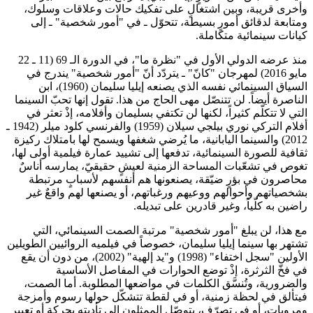
وأخرى قريبة، وبين اشتغالٍ على تفكيك حالات وعلاقات وسلوك،
ومتابعة لدقائق أمورٍ بسيطة، تتحوّل ـ في "أمور شخصية" ـ إلى
كيانات سينمائية متكاملة.
منذ عرضه الدولي الأول في "نظرة ما"، في الدورة الـ 69 (11 ـ 22
مايو 2016) لمهرجان "كانّ" ـ يتردّد أنّ "أمور شخصية" يندرج في
السياق السينمائي نفسه الذي يصنعه إيليا سليمان (1960)، ابن
الناصرة أيضاً. لن تتنصّل مهى الحاج من هذا. تقول إنها تحبّ السينما
التي لا تتكلّم كثيراً، لكنها لن تكتفي بسليمان وأفلامه، إذْ تعثر في
أفلام التركي نوري بيلجي سيلان (1959) والفرنسي كلود ميلر (1942 ـ
2012) والسينما اليابانية، ما يُرضي شغفها ويسمح لها بامتلاك ركيزة
ثقافية للصورة السينمائية، تدفعها إلى تشييد عمارة فيلمية أولى لها،
تغوص في تشعّبات المساحة الزمنية لعيشٍ حقيقيّ، يمارسه أناسٌ
محاصرون في بؤرٍ ضيّقة، يصنعونها هم أنفسهم لأسبابٍ مرتبطة
بشخصياتهم وأحوالهم ووعيهم ورغباتهم، أو يصنعها لهم واقعٌ غير
راضين به كلّياً، وغير قادرين على تبديله.
مع هذا، لن يبلغ "أمور شخصية" مرتبة الصمت السينمائي، التي
تشتهر بها سينما إيليا سليمان، خصوصاً في فيلميه الروائيين الطويلين
الأولين "سجل اختفاء" (1998) و"يد إلهية" (2002)، من دون أن يقع
في فخّ الثرثرة، إذْ توضع الحوارات في المفاصل الأساسية
والضرورية، وتُنسَّق الكلمات في مواضعها المطلوبة. أما الصمت،
فيتألق في لحظة زمنية، أو في لقطة تتشكّل حولها رسوم وأمزجة
ومرويات، أو في تصرّف، يتوصّل الممثلون إلى تأديته بحركةٍ أو تعبير