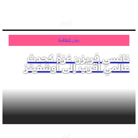
أفكار
رمان الثقافية
نانسي فريزر: غزة كحدث
عالمي أقرب إلى أوشفيتز
آراء