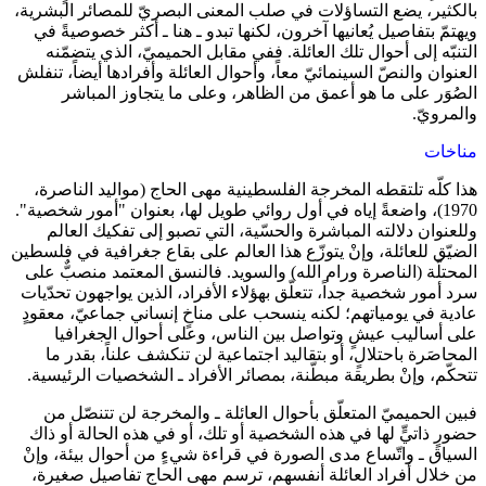
بالكثير، يضع التساؤلات في صلب المعنى البصريّ للمصائر البشرية،
ويهتمّ بتفاصيل يُعانيها آخرون، لكنها تبدو ـ هنا ـ أكثر خصوصيةً في
التنبّه إلى أحوال تلك العائلة. ففي مقابل الحميميّ، الذي يتضمّنه
العنوان والنصّ السينمائيّ معاً، وأحوال العائلة وأفرادها أيضاً، تنفلش
الصُوَر على ما هو أعمق من الظاهر، وعلى ما يتجاوز المباشر
والمرويّ.
مناخات
هذا كلّه تلتقطه المخرجة الفلسطينية مهى الحاج (مواليد الناصرة،
1970)، واضعةً إياه في أول روائي طويل لها، بعنوان "أمور شخصية".
وللعنوان دلالته المباشرة والحسّية، التي تصبو إلى تفكيك العالم
الضيّق للعائلة، وإنْ يتوزّع هذا العالم على بقاع جغرافية في فلسطين
المحتلّة (الناصرة ورام الله) والسويد. فالنسق المعتمد منصبٌّ على
سرد أمور شخصية جداً، تتعلّق بهؤلاء الأفراد، الذين يواجهون تحدّيات
عادية في يومياتهم؛ لكنه ينسحب على مناخٍ إنساني جماعيّ، معقودٍ
على أساليب عيشٍ وتواصل بين الناس، وعلى أحوال الجغرافيا
المحاصَرة باحتلالٍ، أو بتقاليد اجتماعية لن تنكشف علناً، بقدر ما
تتحكّم، وإنْ بطريقة مبطّنة، بمصائر الأفراد ـ الشخصيات الرئيسية.
فبين الحميميّ المتعلّق بأحوال العائلة ـ والمخرجة لن تتنصّل من
حضورٍ ذاتيٍّ لها في هذه الشخصية أو تلك، أو في هذه الحالة أو ذاك
السياق ـ واتّساع مدى الصورة في قراءة شيءٍ من أحوال بيئة، وإنْ
من خلال أفراد العائلة أنفسهم، ترسم مهى الحاج تفاصيل صغيرة،