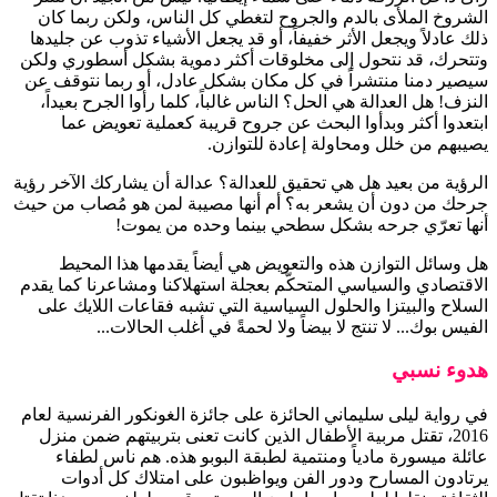
الشروخ الملأى بالدم والجروح لتغطي كل الناس، ولكن ربما كان
ذلك عادلاً ويجعل الأثر خفيفاً، أو قد يجعل الأشياء تذوب عن جليدها
وتتحرك، قد نتحول إلى مخلوقات أكثر دموية بشكل أسطوري ولكن
سيصير دمنا منتشراً في كل مكان بشكل عادل، أو ربما نتوقف عن
النزف! هل العدالة هي الحل؟ الناس غالباً، كلما رأوا الجرح بعيداً،
ابتعدوا أكثر وبدأوا البحث عن جروح قريبة كعملية تعويض عما
يصيبهم من خلل ومحاولة إعادة للتوازن.
الرؤية من بعيد هل هي تحقيق للعدالة؟ عدالة أن يشاركك الآخر رؤية
جرحك من دون أن يشعر به؟ أم أنها مصيبة لمن هو مُصاب من حيث
أنها تعرّي جرحه بشكل سطحي بينما وحده من يموت!
هل وسائل التوازن هذه والتعويض هي أيضاً يقدمها هذا المحيط
الاقتصادي والسياسي المتحكّم بعجلة استهلاكنا ومشاعرنا كما يقدم
السلاح والبيتزا والحلول السياسية التي تشبه فقاعات اللايك على
الفيس بوك... لا تنتج لا بيضاً ولا لحمةً في أغلب الحالات...
هدوء نسبي
في رواية ليلى سليماني الحائزة على جائزة الغونكور الفرنسية لعام
2016، تقتل مربية الأطفال الذين كانت تعنى بتربيتهم ضمن منزل
عائلة ميسورة مادياً ومنتمية لطبقة البوبو هذه. هم ناس لطفاء
يرتادون المسارح ودور الفن ويواظبون على امتلاك كل أدوات