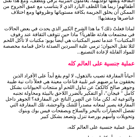
الثقافة ونقلها لولديهما، يعاملون المربية برقي وبلطف، ومع هذا تقتل
أطفالهم! ربما هذا اللطف البارد الذي لا يتناسب مع عمق الجروح من
الممكن أن يخلق الجريمة بكافة مستوياتها وظروفها ومع اختلاف
عناصرها ومنفذيها!
لماذا فعلتْ ذلك؟ ما هذا الشرخ الكبير الذي يحدث في بعض الحالات
في مجتمعات هادئة ظاهرياً؟ ماذا حين تتوقف الثقافة عند رفوف
المكتبات؟ عندما تصير المكتبات هي أيضاً بوبو: مكتبات لا تأكل اللحم
لئلا تقتل الحيوان؛ ترمي علبة السردين الصدئة داخل قمامة مخصصة
للمواد القابلة لإعادة التصنيع...
عملية جنسية على العالم كله
أحياناً المفارقة تصيب بالذهول، لا لوم يقع أبداً على الأفراد الذين
يحققون ما يرضيهم عبر تلبية قناعات معينة هي فعلاً ذات نية طيبة
وجوهر صالح كالكفّ عن تناول اللحم أو منتجات الحيوانات بشكل
كامل " فيجان"، أو التفكير بالضرر اللاحق بالبيئة ومحاولة تجنبه
والتوعية له. لكن ماذا عن الضرر الناتج عن المفارقة؟ الجوهر داخل
المفارقة يصير لمعانه مصدراً للشك والوحشة، تلك المفارقة التي
تفصل الحضارات بالبحر والسلاح وبصفحات فيس بوك وبنوك
وتحويلات وأسهم بورصة تنزل وتصعد بشكل كبير
مثل عملية جنسية على العالم كله،