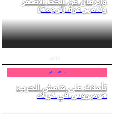
وايزمان عن الخط الأصفر
وتدمير غزة (ترجمة)
أفكار
عبدالله البياري
تأملات على هامش الحرب:
هوميروس في كربلاء