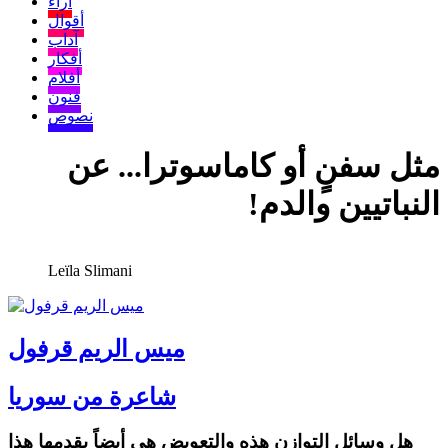
آراء
أقوال
آداب
أفكار
أفلام
فنون
نصوص
مثل سفنٍ أو كاماسوترا... عن
النباتيين والدم!
Leïla Slimani
ميس الريم قرفول
شاعرة من سوريا
هل وسائل التوازن هذه والتعويض هي أيضاً يقدمها هذا