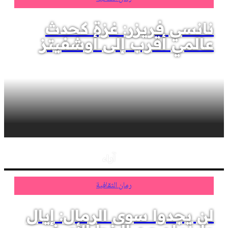
نانسي فريزر: غزة كحدث
عالمي أقرب إلى أوشفيتز
آراء
رمان الثقافية
لن يجدوا سوى الرمال: إيال