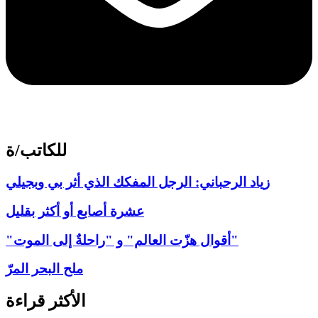
للكاتب/ة
زياد الرحباني: الرجل المفكك الذي أثر بي وبجيلي
عشرة أصابع أو أكثر بقليل
"أقوال هزّت العالم" و "راحلةٌ إلى الموت"
ملح البحر المرّ
الأكثر قراءة