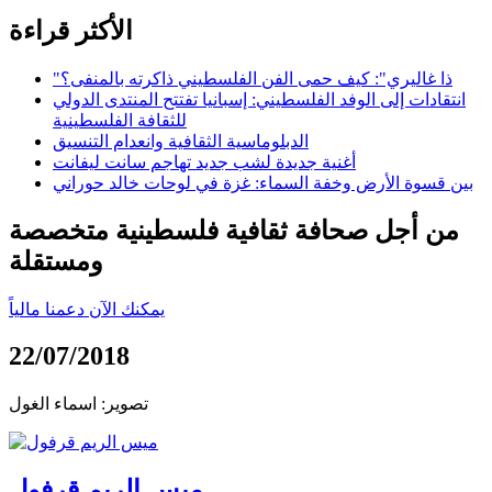
الأكثر قراءة
"ذا غاليري": كيف حمى الفن الفلسطيني ذاكرته بالمنفى؟
انتقادات إلى الوفد الفلسطيني: إسبانيا تفتتح المنتدى الدولي
للثقافة الفلسطينية
الدبلوماسية الثقافية وانعدام التنسيق
أغنية جديدة لشب جديد تهاجم سانت ليفانت
بين قسوة الأرض وخفة السماء: غزة في لوحات خالد حوراني
من أجل صحافة ثقافية فلسطينية متخصصة
ومستقلة
يمكنك الآن دعمنا مالياً
22/07/2018
تصوير: اسماء الغول
ميس الريم قرفول