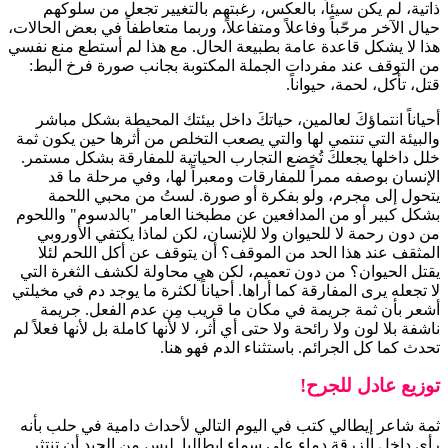
ذاتية، لم يكن سيئاً، بالعكس، رغبتهم بالتغيير تجعل من سلوكهم
حيال الآخر مرحّباً وفاعلاً ومتفاعلاً، وربما متعاطفاً في بعض الحالات،
هذا لا يشكل قاعدة عامة بطبيعة الحال. مع هذا لم أستطع منع نفسي
من التوقف عند مفردات الجملة المكتوبة بجانب صورة فرخ البط:
قتل، تأكل، لحمة، حيواناً.
أحياناً انتماؤكَ لعالمين، حياتكَ داخل بيئتك المحيطة بشكل مباشر
والبيئة التي تنتمي لها والتي يصعب التخلص من أثرها حين يكون ثمة
خلل داخلها يجعلكَ تُخضع التجارب الحياتية للمفارقة بشكل مستمر.
الإنسان بوصفه ممراً للمفارقات ومعبراً لها، وفي مرحلة ما قد
يتحول إلى مجرم، ولو بفكرة أو صورة. لستُ من محبي اللحمة
بشكل كبير أو من المدافعين عن مطبخنا العامر "بالدسوم" واللحوم
من دون رحمة لا للحيوان ولا للإنسان، لكن لماذا يكتفي الأوروبي
المثقف عند هذا الحد من الموقف؟ أن يتوقف عن أكل اللحم لئلا
يقتل الحيوان؟ من دون تعميم، لكن هي محاولة لكشف الثغرة التي
لا تجعله يرى المفارقة كما أراها. أحياناً لكثرة ما يوجد دم في مخيلتي
أشعر بأن ثمة جريمة في مكان ما قريب مِن عدم الفعل. جريمة
ناشفة بلا لون ولا رائحة ولا حتى أي أثر، لا لأنها كاملة بل لأنها فعلاً لم
تحدث كما كل الجرائم. باستثناء الدم فهو هنا.
توزيع عادل للجرح!
ثمة شاعر إيطالي كتب في اليوم التالي لأحداث دامية في حلب بأنه
رأى داخل الزرقة دماء على سماء إيطاليا. ليس من الجيد أن تنتثر