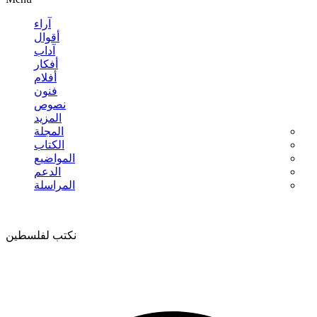
آراء
أقوال
آداب
أفكار
أفلام
فنون
نصوص
المزيد
المجلة
الكتاب
المواضيع
الدعم
المراسلة
نكتب لفلسطين