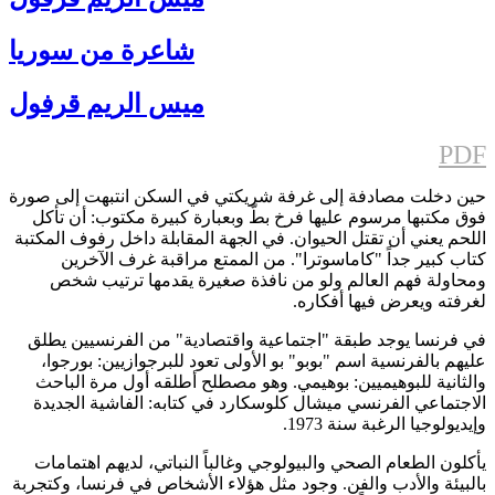
شاعرة من سوريا
ميس الريم قرفول
PDF
حين دخلت مصادفة إلى غرفة شريكتي في السكن انتبهت إلى صورة
فوق مكتبها مرسوم عليها فرخ بطّ وبعبارة كبيرة مكتوب: أن تأكل
اللحم يعني أن تقتل الحيوان. في الجهة المقابلة داخل رفوف المكتبة
كتاب كبير جداً "كاماسوترا". من الممتع مراقبة غرف الآخرين
ومحاولة فهم العالم ولو من نافذة صغيرة يقدمها ترتيب شخص
لغرفته ويعرض فيها أفكاره.
في فرنسا يوجد طبقة "اجتماعية واقتصادية" من الفرنسيين يطلق
عليهم بالفرنسية اسم "بوبو" بو الأولى تعود للبرجوازيين: بورجوا،
والثانية للبوهيميين: بوهيمي. وهو مصطلح أطلقه أول مرة الباحث
الاجتماعي الفرنسي ميشال كلوسكارد في كتابه: الفاشية الجديدة
وإيديولوجيا الرغبة سنة 1973.
يأكلون الطعام الصحي والبيولوجي وغالباً النباتي، لديهم اهتمامات
بالبيئة والأدب والفن. وجود مثل هؤلاء الأشخاص في فرنسا، وكتجربة