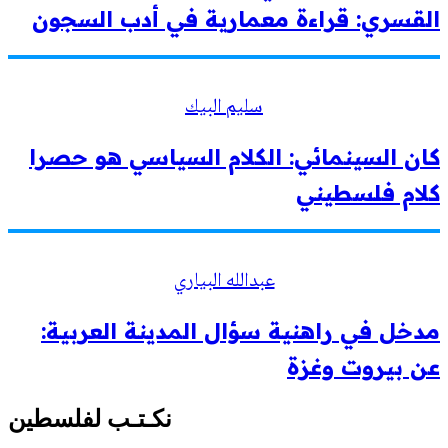
القسري: قراءة معمارية في أدب السجون
سليم البيك
كان السينمائي: الكلام السياسي هو حصرا
كلام فلسطيني
عبدالله البياري
مدخل في راهنية سؤال المدينة العربية:
عن بيروت وغزة
نكـتـب لفلسطين