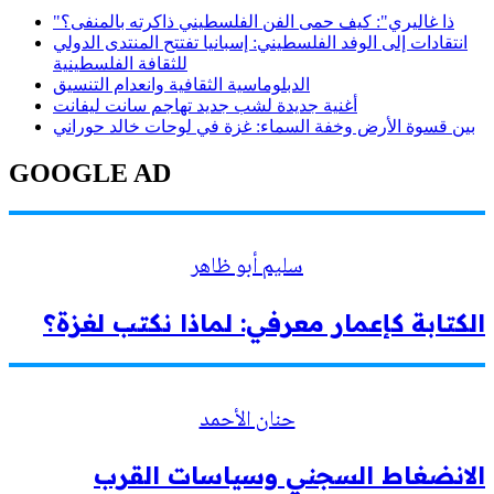
"ذا غاليري": كيف حمى الفن الفلسطيني ذاكرته بالمنفى؟
انتقادات إلى الوفد الفلسطيني: إسبانيا تفتتح المنتدى الدولي
للثقافة الفلسطينية
الدبلوماسية الثقافية وانعدام التنسيق
أغنية جديدة لشب جديد تهاجم سانت ليفانت
بين قسوة الأرض وخفة السماء: غزة في لوحات خالد حوراني
GOOGLE AD
سليم أبو ظاهر
الكتابة كإعمار معرفي: لماذا نكتب لغزة؟
حنان الأحمد
الانضغاط السجني وسياسات القرب