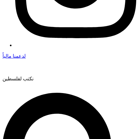
لدعمنا مالياً
نكتب لفلسطين