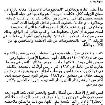
سوڤييت.
ما أعطى عبارة بولغاكوف ”المخطوطات لا تحترق“ مكانة بارزة في
سياق الرّواية ككل -فكانت ”موتيفاً“- هو واقعيتها في حياة المؤلّف
نفسه، ومصيريّتها في أن يخرج هذا الكتاب لقرائه، إن كانت كرواية
بولغاكوف أم حكاية/مخطوط المعلّم (داخل الرّواية) الذي كتب
بولغاكوف الرّواية عنه، وكذلك لسخرية الفكرة التي أتت نقيضة
لمدى سهولة أن يُحرق مخطوط هنا أو كتاب هناك، في الواقع، وذلك
ضمن مجتمعات تحكمها أنظمة توتاليتارية يكون الشّيطان -فولند، في
الرّواية- ”أرحم“ بالمخطوطات من تلك الأنظمة والملحَقين بها من
الكتّاب والنقّاد.
كتب بولغاكوف سرّاً روايته هذه في السنوات الإحدى عشرة الأخيرة
من حياته (١٩٢٨-١٩٤٠)، بالكاد أنهى نسختها الأخيرة، يمليها وهو
مريض على زوجته فتكتبها. مات بالمرض وخبّأتها لتُنشر في بعد ما
يقارب ثلاثين عاماً، في ١٩٦٧، في باريس أولاً، ثم بالنسخة الكاملة
في فرانكفورت بعد عامين. ووصلت لقرّاء العربية بترجمة بديعة من
يوسف حلّاق، من دمشق عام ١٩٨٦، لتتوفّر اليوم بنسخ جديدة لدى
أكثر من دار نشر (دار التنوير، دار المدى، منشورات الجمل) ولأكثر
من مترجم.
ليس الحرق إلا شكل من أشكال المنع والحظر الذي يتّخذ اليوم، بعد
نصف قرن على خروج رواية بولغاكوف (من تحت الرّماد) شكلاً أكثر
”تحضّراً“ إذ لا نار، إنّما النّتيجة تبقى ذاتها، من ذلك ما يمكن ملاحظته