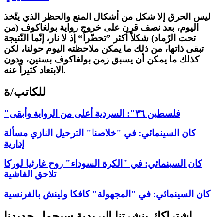
ليس الحرق إلا شكل من أشكال المنع والحظر الذي يتّخذ
اليوم، بعد نصف قرن على خروج رواية بولغاكوف (من
تحت الرّماد) شكلاً أكثر ”تحضّراً“ إذ لا نار، إنّما النّتيجة
تبقى ذاتها، من ذلك ما يمكن ملاحظته اليوم حولنا، لكن
كذلك ما يمكن أن يسبق زمن بولغاكوف بسنين، ودون
الابتعاد كثيراً عنه.
للكاتب/ة
"فلسطين ٣٦": السردية أعلى من الرواية وأبقى
كان السينمائي: في "خلاصنا" الترحيل النازي مسألة
إدارية
كان السينمائي: في "الكرة السوداء" روح غارثيا لوركا
تلاحق الفاشية
كان السينمائي: في "المجهولة" كافكا ولينش بالفرنسية
اشتراكك بنشرتنا البريدية سيحمل جديدنا