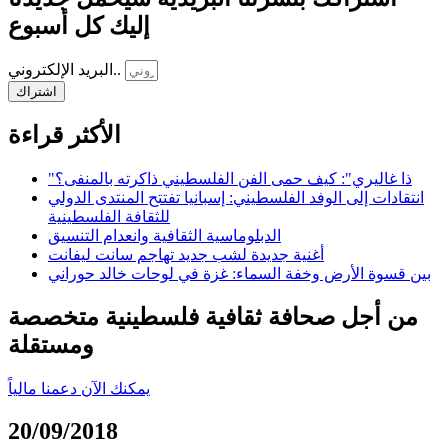
إليك كل أسبوع
البريد الإلكتروني..
اشتراك
الأكثر قراءة
"ذا غاليري": كيف حمى الفن الفلسطيني ذاكرته بالمنفى؟
انتقادات إلى الوفد الفلسطيني: إسبانيا تفتتح المنتدى الدولي
للثقافة الفلسطينية
الدبلوماسية الثقافية وانعدام التنسيق
أغنية جديدة لشب جديد تهاجم سانت ليفانت
بين قسوة الأرض وخفة السماء: غزة في لوحات خالد حوراني
من أجل صحافة ثقافية فلسطينية متخصصة
ومستقلة
يمكنك الآن دعمنا مالياً
20/09/2018