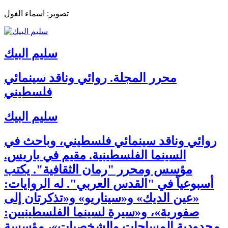
تصوير: اسماء الغول
سليم البيك
محرر المجلة. روائي وناقد سينمائي
فلسطيني
سليم البيك
روائي وناقد سينمائي فلسطيني، وباحث في
السينما الفلسطينية. مقيم في باريس.
مؤسس ومحرر "رمان الثقافية". يكتب
أسبوعياً في "القدس العربي". له الروايات:
«عين الديك» و«سيناريو» و«تذكرتان إلى
صفورية»، و«سيرة لسينما الفلسطينيين:
محدودية المساحات والشخصيات»، مؤسسة