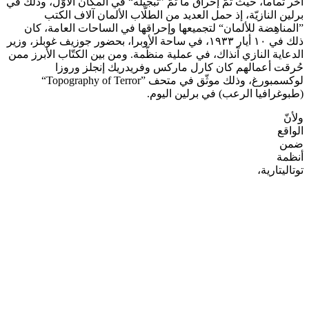
آخر تماماً، حيث تمّ إحراق ما تمّ ”تبجيله“ في المكان الأوّل، وذلك في
برلين النازيّة، إذ حمل العديد من الطلّاب الألمان آلاف الكتب
”المناهِضة للألمان“ لتجميعها وإحراقها في الساحات العامة، كان
ذلك في ١٠ أيار ١٩٣٣، في ساحة الأوبرا، بحضور جوزيف غوبلز، وزير
الدعاية النازي آنذاك، في عملية منظّمة. ومن بين الكتّاب الأبرز ممن
حُرقت أعمالهم كان كارل ماركس وفريدريك إنجلز وروزا
لوكسمبورغ، وذلك موثّق في متحف ”Topography of Terror“
(طبوغرافيا الرعب) في برلين اليوم.
ولأنّ
الواقع
ضمن
أنظمة
توتاليتارية،