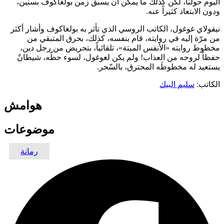
اليوم حولنا، لكن كذلك ما يمكن أن يسبق زمن بولغاكوف بسنين،
ودون الابتعاد كثيراً عنه.
نيقولاي غوغول، الكاتب الروسي الذي تأثر به بولغاكوف وأشار أكثر
من مرّة إليه في روايته، قام بنفسه، كذلك، بحرق المتبقي من
مخطوط روايته «الأنفس الميتة»، تلقائياً، بتحريض من رجل دين،
حفظاً لروحه من العذاب! ولم يكن لغوغول، لسوء حظّه، شيطانٌ
يستعيد له مخطوطَه المحترق، بالسّحر.
الكاتب:
سليم البيك
هوامش
موضوعات
رمانة