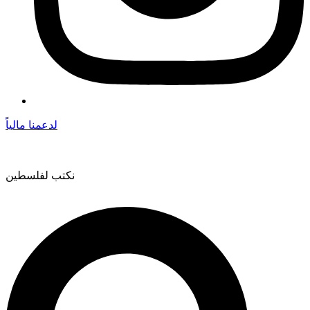
لدعمنا مالياً
نكتب لفلسطين