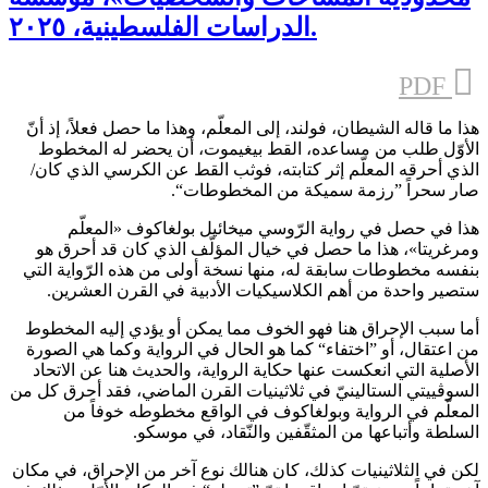
الدراسات الفلسطينية، ٢٠٢٥.
PDF
هذا ما قاله الشيطان، فولند، إلى المعلّم، وهذا ما حصل فعلاً، إذ أنّ
الأوّل طلب من مساعده، القط بيغيموت، أن يحضر له المخطوط
الذي أحرقه المعلّم إثر كتابته، فوثب القط عن الكرسي الذي كان/
صار سحراً ”رزمة سميكة من المخطوطات“.
هذا في حصل في رواية الرّوسي ميخائيل بولغاكوف «المعلّم
ومرغريتا»، هذا ما حصل في خيال المؤلّف الذي كان قد أحرق هو
بنفسه مخطوطات سابقة له، منها نسخة أولى من هذه الرّواية التي
ستصير واحدة من أهم الكلاسيكيات الأدبية في القرن العشرين.
أما سبب الإحراق هنا فهو الخوف مما يمكن أو يؤدي إليه المخطوط
من اعتقال، أو ”اختفاء“ كما هو الحال في الرواية وكما هي الصورة
الأصلية التي انعكست عنها حكاية الرواية، والحديث هنا عن الاتحاد
السوڤييتي الستالينيّ في ثلاثينيات القرن الماضي، فقد أحرق كل من
المعلّم في الرواية وبولغاكوف في الواقع مخطوطه خوفاً من
السلطة وأتباعها من المثقّفين والنّقاد، في موسكو.
لكن في الثلاثينيات كذلك، كان هنالك نوع آخر من الإحراق، في مكان