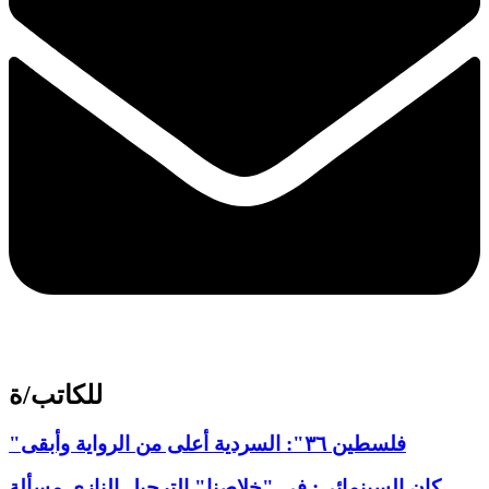
للكاتب/ة
"فلسطين ٣٦": السردية أعلى من الرواية وأبقى
كان السينمائي: في "خلاصنا" الترحيل النازي مسألة