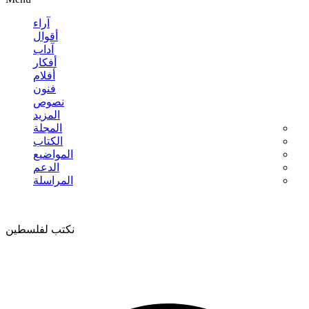
آراء
أقوال
آداب
أفكار
أفلام
فنون
نصوص
المزيد
المجلة
الكتاب
المواضيع
الدعم
المراسلة
نكتب لفلسطين