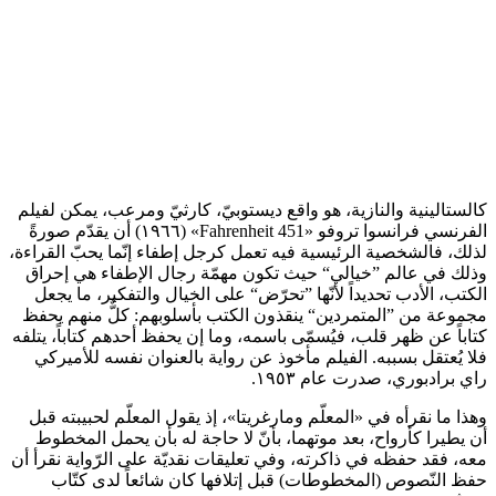
كالستالينية والنازية، هو واقع ديستوبيّ، كارثيّ ومرعب، يمكن لفيلم
الفرنسي فرانسوا تروفو «Fahrenheit 451» (١٩٦٦) أن يقدّم صورةً
لذلك، فالشخصية الرئيسية فيه تعمل كرجل إطفاء إنّما يحبّ القراءة،
وذلك في عالم ”خيالي“ حيث تكون مهمّة رجال الإطفاء هي إحراق
الكتب، الأدب تحديداً لأنّها ”تحرّض“ على الخيال والتفكير، ما يجعل
مجموعة من ”المتمردين“ ينقذون الكتب بأسلوبهم: كلٌّ منهم يحفظ
كتاباً عن ظهر قلب، فيُسمّى باسمه، وما إن يحفظ أحدهم كتاباً، يتلفه
فلا يُعتقل بسببه. الفيلم مأخوذ عن رواية بالعنوان نفسه للأميركي
راي برادبوري، صدرت عام ١٩٥٣.
وهذا ما نقرأه في «المعلّم ومارغريتا»، إذ يقول المعلّم لحبيبته قبل
أن يطيرا كأرواح، بعد موتهما، بأنّ لا حاجة له بأن يحمل المخطوط
معه، فقد حفظه في ذاكرته، وفي تعليقات نقديّة على الرّواية نقرأ أن
حفظ النّصوص (المخطوطات) قبل إتلافها كان شائعاً لدى كتّاب