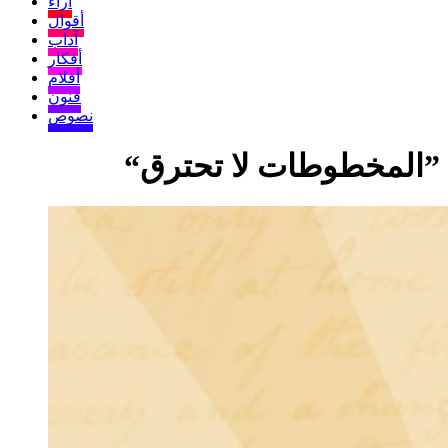
آراء
أقوال
آداب
أفكار
أفلام
فنون
نصوص
”المخطوطات لا تحترق“