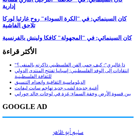
إدارية
كان السينمائي: في "الكرة السوداء" روح غارثيا لوركا
تلاحق الفاشية
كان السينمائي: في "المجهولة" كافكا ولينش بالفرنسية
الأكثر قراءة
"ذا غاليري": كيف حمى الفن الفلسطيني ذاكرته بالمنفى؟
انتقادات إلى الوفد الفلسطيني: إسبانيا تفتتح المنتدى الدولي
للثقافة الفلسطينية
الدبلوماسية الثقافية وانعدام التنسيق
أغنية جديدة لشب جديد تهاجم سانت ليفانت
بين قسوة الأرض وخفة السماء: غزة في لوحات خالد حوراني
GOOGLE AD
سليم أبو ظاهر