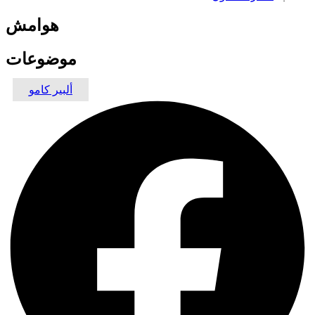
هوامش
موضوعات
ألبير كامو