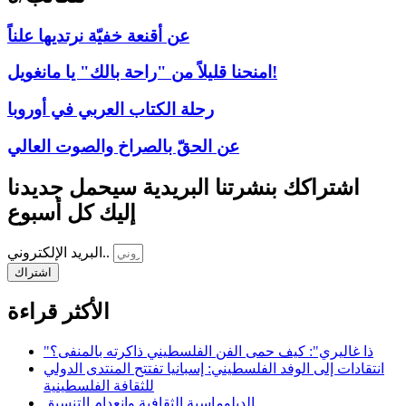
عن أقنعة خفيّة نرتديها علناً
امنحنا قليلاً من "راحة بالك" يا مانغويل!
رحلة الكتاب العربي في أوروبا
عن الحقّ بالصراخ والصوت العالي
اشتراكك بنشرتنا البريدية سيحمل جديدنا
إليك كل أسبوع
البريد الإلكتروني..
اشتراك
الأكثر قراءة
"ذا غاليري": كيف حمى الفن الفلسطيني ذاكرته بالمنفى؟
انتقادات إلى الوفد الفلسطيني: إسبانيا تفتتح المنتدى الدولي
للثقافة الفلسطينية
الدبلوماسية الثقافية وانعدام التنسيق