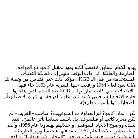
يبدو الكلام السابق مُقتضباً لكنه يمهد لمقتل كامو، ذو المواقف
الصارمة والعلنيّة، في ذات الوقت يشير إلى فعاليّة التقنيات
المستخدمة من قبل الـ KGB ، مؤكداً ذلك عبر اقتباس من وثيقة للـ
CIA تعود لعام 1964 ورفعت عنها السرية عام 1993 جاء فيها:
"الاغتيالات التي كانت تمارسها الـ KGB ضد القادة الذين هاجروا
خارج الاتحاد السوفيتي كانت تبدو عادية لدرجة أنها تترك الانطباع بأن
الضحايا ماتوا بأسباب طبيعيّة."
لكن، لماذا كامو؟ لم العداوة مع السوفييت؟ صاحب «الغريب» لم
يكن مجرد كاتب أو فيلسوف، بل ناشطاً سياساً بأثر عالميّ، انتقد
بشدة ووضوح الاتحاد السوفيتي واحتلالهم لهنغاريا عام 1956، وألقى
خطبة نشرت لاحقاً عام 1957 ينتقد فيها شخصياً وزير الخارجيّة
السوفيتيّ ديميتري شيبلوف صاحب "المجازر في هنغاريا"، والذي