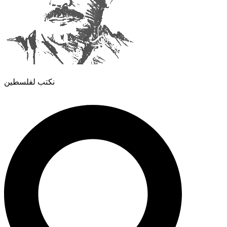
نكتب لفلسطين