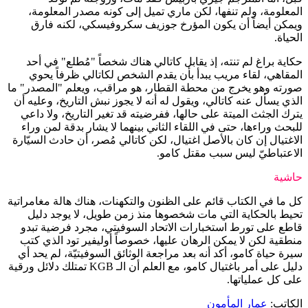
المعلومة، ولم تنفها، لكن ماري تميل إلى كونه مصدر المعلومة،
ويمكن أيضاً أن يكون المؤرخ جوزيف سكروفيسكي، لكنه فارق
الحياة.
حكاية براغ لم تنته، إذ يقابل كاتالي هناك شخصاً "مُطلع" في أحد
المقاهي، لقاء مريب يبدأ بأن يقدم الشخص لكاتالي ظرفاً يحوي
صورته وهو يخرج من محطة القطار، هو مراقب، ويعلم "المصدر" ما
الذي يسأل عنه كاتالي، ويقول له أنه لا يجوز نبش التاريخ، وعليه أن
يترك الجثث الميتة على حالها، ففرضيته قد تغير التاريخ، ولا داعي
للبحث وراءها، حتى في اللقاء الثاني بينهما لا يشار بدقة لمن وراء
الاغتيال إن كان بالأصل اغتيال، لكن كاتالي مُصر، أن حادث السيّارة
الاعتباطيّ ليس سبب مقتل كامو.
حاشية
كل ما في الكتاب قائم على الظنون والتكهنات، هناك هالة مغامراتية
تحيط بالحكاية التي مات شخصوها منذ زمن طويل، لا يوجد دليل
قاطع على تورط استخبارات الاتحاد السوفيتي، مجرد فرضية تبدو
منطقية لكن لا يمكن الرهان عليها، خصوصاً أوليفير تود الذي كتب
سيرة حياة كامو، أكد أنه بعد مراجعة الوثائق السوفيتيّة، لم يحد أي
دليل على أمر باغتيال كامو، مع العلم أن الـ KGB تمتلك دلائل ورقية
على كل عملياتها.
الكاتب:
عمار المأمون