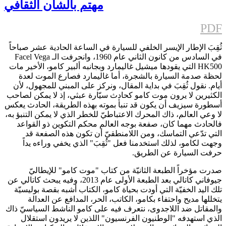
مهتم بالشأن الثقافي
PDF
ثُقِبَ الإطار الإيسر الخلفي للسيارة في الساعة الحادية عشر صباحاً
في السادس من كانون الثاني عام 1960، وانحرفت الـ Facel Vega
HK500 التي يقودها ميشيل غاليمارد وبجانبه ألبير كامو، الأخير مات
لحظة صدمة السيارة بالشجرة، أما غاليمارد فصارع الموت لعدة
أيام. نقول ثُقِبَ في بداية المقال، ونركز على المبني للمجهول، لأن
الكثيرين لا يرون موت كامو كحادث سيّارة عبثي، إذ لا يمكن لصاحب
أسطورة سيزيف أن يكون قد تنبأ بموته بهذه الطريقة، الحادث يعكس
لا وعي العالم، ذاك المحرك الاعتباطيّ للخطر الذي لا يمكن التنبؤ به،
فالحادث مهما كان، صفعة بوجه العالم محكم التكوين ذو القواعد
التي تدّعي التماسك، ومن اللامنطقيّ أن تكون هذه الصفعة قد
وجهت لكامو، لذلك استخدمنا فعل "ثُقِبَ" الذي يخفي وراءه يداً
حرفت السيارة عن الطريق.
صدرت مؤخراً الطبعة الثانيّة من كتاب "موت كامو" للإيطاليّ
جيوفاني كاتالي بعد الطبعة الأولى عام 2013، وفيه يبحث كاتالي عن
تلك اليد الخفيّة التي أودت بحياة كامو، الكتاب أشبه بقصة بوليسيّة
يتخللها مديح واحتفاء بكامو، الكاتب، الحر، المدافع عن العدالة
والمقاتل ضد اللاجدوى، نتعرف فيه على كامو الناشط السياسيّ ذاك
الذي استهدفه "الوطنيون الفرنسيون" اللذين لا يريدون استقلال