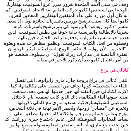
وقف في مبنى الأمم المتحدة بغرور مبرراً غزو السوفييت لهنغاريا.
اللهجة التي استخدمها كامو حركت العالم ضد الاتحاد السوفيتي، كما
أنه كان أول من رد على نداء المثقفين الهنغاريين المعادين للغزو ،
كامو أيضاً كان سبب ترشيح بوريس باتسرناك لجائزة نوبل، إذ سعى
لتنشر "دكتور زيفاغو" بالروسية كي يتم ترشيح باسترناك، كونه
نشرها بالإيطالية والفرنسية بداية خوفاً من بطش السوفييت الذين
هددوا حياته بسبب الرواية، ودفعوه لرفض الجائزة حين نالها،
وفصلوه من اتحاد الكتاب السوفييت، ونظموا مظاهرات ضده ونعتوه
بـ"الخنزير"، لأن روايته لا تعكس الروح السوفيتيّة، المثير للريبة أن
الفقرة الناقصة في مذكرات زبرانا تقول: "أن شيبلوف شخصياً هو
من أمر باغتيال كامو بعد أن ذكره الأخير في مقاله".
كاتالي في براغ
التقى كاتالي في براغ بزوجة جان، ماري زابرانوفا، التي تفضل
اللقاءات الشخصيّة، كونها تخاف من التنصت على مكالماتها، كما
ذكرت لكتاتالي حين التقنه أنها حين حديثها الهاتفي معه، سمعت
صدى صوتها أثناء المكالمة، ذاك الذي كانت تسمعه أيام الاحتلال
السوفيتي لتشيكوسلوفاكيا، تستعيد ماري مع كاتالي ذكرياتها،
وتخبره عن "مصادر" زوجها، ويُحصر الأمر نهاية في ثلاثة أشخاص،
مؤرخ وعالم اجتماع ومترجم، والثلاثة كانوا حينها مطلعين على
نشاط المخابرات السوفيتيّة، لكن، عالم الاجتماع جيري زوزانيك أكد
حين تحدث مع ماري، أنه ليس مصدر المعلومة، ولم يسمع بها من
قبل، أما المترجم جيري باربيس فقد مات، وزوجته لم تؤكد