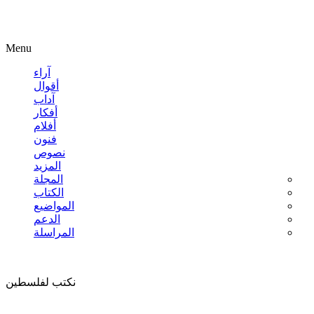
Menu
آراء
أقوال
آداب
أفكار
أفلام
فنون
نصوص
المزيد
المجلة
الكتاب
المواضيع
الدعم
المراسلة
نكتب لفلسطين