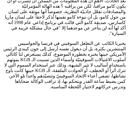
بعد الحادث، الأهمّ أن هذه المعلومات من الممكن أن تتسرب أو أن
يكون كامو مراقباً، لكن من يراقبه ؟ هذه الهالة المؤمراتيّة
والمصادفات تفعّل جاذبيّة النظرية، خصوصاً أنها موثقة على لسان
من حول كامو، بل أن نبوءة كامو نفسها تُذكر لاحقاً على لسان ماريا
كاسارس، صديقة كامو التي قالت في برنامج إذاعي عام 1998 أنه
أكد لها أنه لن يتأخر عن موعدهما إلا "في حال مشكلة غريبة في
السيارة".
يخبرنا الكاتب عن التغلغل السوفيتي في فرنسا والجواسيس
المنتشرين بكثرة، بل أن ديغول نفسه أرسل إلى جون كيندي الرئيس
الأمريكي حينها يخبره بخطورة الموضوع، كذلك يستعرض لنا كاتالي
أسلوب الاغتيالات السوفيتيّة وأسماء الذين تسببت الـ KGB بموتهم
باستخدام أساليب لا تثير الشبهة، وذلك عبر استخدام السموم التي لا
تترك أثراً أو الخطف، أو الحوادث الملفقة، الـ KGB حينها كانت بأوج
نشاطها، تصفي أعداء الاتحاد السوفيتيّ وتتصيّدهم واحداً تلو الآخر،
كمن يضبط ساعة القدر ويتحكم بها، إذ تراقب الوكالة ضحاياها
وتدرس حركاتهم لاختيار اللحظة المناسبة.