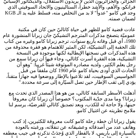
الجزائر، والجزائريون الذين لا يريدون الاستقلال، والديكتاتور الإسبانيّ
فرانكو، والأهم، والأشد خطراً، الستالينيون والاتحاد السوفيتي الذي
وجد في كامو "عدواً" لا بد من التخلص منه، فسلط عليه يد الـ KGB
لضمان صمته.
عادت قضية كامو للظهر في حياة كاتاليّ حين كان في مكتبة
عموميّة يتصفح مذكرات المترجم التشيكيّ جان زبرانا المنشورة عام
1980، أي قبل وفاته بأربع سنوات، ترجم زبرانا كامو وغيره من كتاب
تلك الحقبة إلى التشيكيّة، لكن المثير للاهتمام هو فقرة محذوفة من
هذه المذكرات في نسختها الإيطالية لكنها موجودة في النسخة
التشيكية، هذه الفقرة أسرت كاتالي، وجاء فيها أن زبرانا سمع من
رجل يعلم الكثير، ولديه مصادره الموثوقة شيئاً غريباً: "وهو أن
الحادث الذي أودى بحياة كامو عام 1960 كان ملفقاً من قبل
الجواسيس السوفييت، لقد تلاعبوا بالإطار ووضعوا فيه جهازاً متقناً،
يؤدي إلى ثقب الإطار حين تصل السيّارة إلى سرعة محددة."
أذهلت الأسطر السابقة كاتالي، من هو هذا المصدر الذي تحدث مع
زبرانا؟ وما مدى جدّية المكتوب؟ خصوصاً أن زبرانا كان معروفاً
حينها، ولا حاجة له للكذب، وبعد تصديق كاتالي للفرضيّة، يرسم لنا
ملامح نظريته عن اغتيال كامو.
يقول زبرانا أن خطة رحلة كامو كانت معروفة للكثيرين، إذ كتب
وهاتف عدد من أصدقائه وعشيقاته عن تنقلاته، ورغبته بالعودة
بالسيارة إلى باريس، لا بالقطار الذي وُجدَتْ تذكرته في جيب معطفه