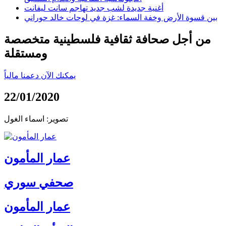
أغنية جديدة لشب جديد تهاجم سانت ليفانت
بين قسوة الأرض وخفة السماء: غزة في لوحات خالد حوراني
من أجل صحافة ثقافية فلسطينية متخصصة
ومستقلة
يمكنك الآن دعمنا مالياً
22/01/2020
تصوير: اسماء الغول
عمار المأمون
صحفي سوري
عمار المأمون