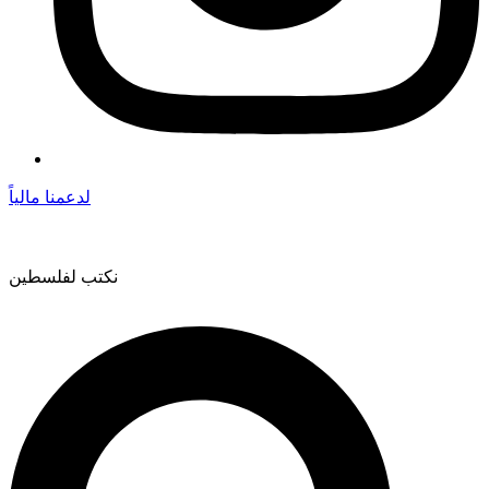
لدعمنا مالياً
نكتب لفلسطين