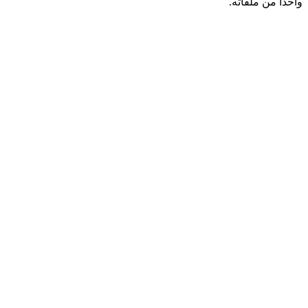
واحداً من ملفّاته.