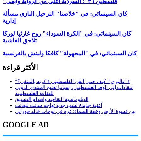
"فلسطين ٣٦": السردية أعلى من الرواية وأبقى
كان السينمائي: في "خلاصنا" الترحيل النازي مسألة
إدارية
كان السينمائي: في "الكرة السوداء" روح غارثيا لوركا
تلاحق الفاشية
كان السينمائي: في "المجهولة" كافكا ولينش بالفرنسية
الأكثر قراءة
"ذا غاليري": كيف حمى الفن الفلسطيني ذاكرته بالمنفى؟
انتقادات إلى الوفد الفلسطيني: إسبانيا تفتتح المنتدى الدولي
للثقافة الفلسطينية
الدبلوماسية الثقافية وانعدام التنسيق
أغنية جديدة لشب جديد تهاجم سانت ليفانت
بين قسوة الأرض وخفة السماء: غزة في لوحات خالد حوراني
GOOGLE AD