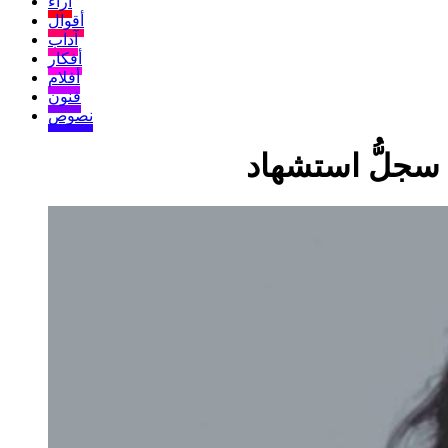
آراء
أقوال
آداب
أفكار
أفلام
فنون
نصوص
سجلُّ استشهاد