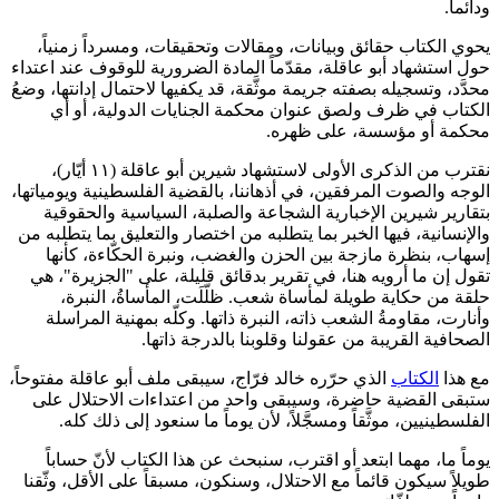
ودائماً.
يحوي الكتاب حقائق وبيانات، ومقالات وتحقيقات، ومسرداً زمنياً،
حول استشهاد أبو عاقلة، مقدّماً المادة الضرورية للوقوف عند اعتداء
محدَّد، وتسجيله بصفته جريمة موثَّقة، قد يكفيها لاحتمال إدانتها، وضعُ
الكتاب في ظرف ولصق عنوان محكمة الجنايات الدولية، أو أي
محكمة أو مؤسسة، على ظهره.
نقترب من الذكرى الأولى لاستشهاد شيرين أبو عاقلة (١١ أيّار)،
الوجه والصوت المرفقين، في أذهاننا، بالقضية الفلسطينية ويومياتها،
بتقارير شيرين الإخبارية الشجاعة والصلبة، السياسية والحقوقية
والإنسانية، فيها الخبر بما يتطلبه من اختصار والتعليق بما يتطلبه من
إسهاب، بنظرة مازجة بين الحزن والغضب، ونبرة الحكّاءة، كأنها
تقول إن ما أرويه هنا، في تقرير بدقائق قليلة، على "الجزيرة"، هي
حلقة من حكاية طويلة لمأساة شعب. ظلّلَت، المأساةُ، النبرة،
وأنارت، مقاومةُ الشعب ذاته، النبرة ذاتها. وكلّه بمهنية المراسلة
الصحافية القريبة من عقولنا وقلوبنا بالدرجة ذاتها.
مع هذا
الكتاب
الذي حرّره خالد فرّاج، سيبقى ملف أبو عاقلة مفتوحاً،
ستبقى القضية حاضرة، وسيبقى واحد من اعتداءات الاحتلال على
الفلسطينيين، موثَّقاً ومسجَّلاً، لأن يوماً ما سنعود إلى ذلك كله.
يوماً ما، مهما ابتعد أو اقترب، سنبحث عن هذا الكتاب لأنّ حساباً
طويلاً سيكون قائماً مع الاحتلال، وسنكون، مسبقاً على الأقل، وثّقنا