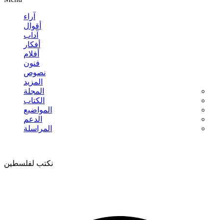
آراء
أقوال
آداب
أفكار
أفلام
فنون
نصوص
المزيد
المجلة
الكتاب
المواضيع
الدعم
المراسلة
نكتب لفلسطين