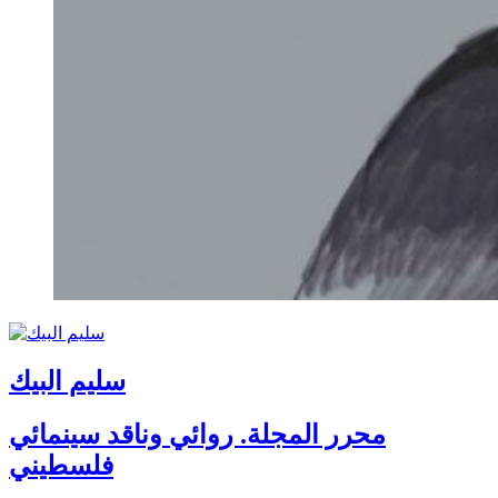
سليم البيك
محرر المجلة. روائي وناقد سينمائي
فلسطيني