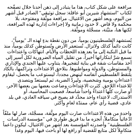
مرافعة على شكل كتاب، هذا ما يتبادر إلى ذهن أحدنا خلال تصفّحه
لكتاب "استشهاد شيرين أبو عاقلة: سجل توثيقي" الصادر قبل أشهر
من اليوم، وبعد أشهر من الاغتيال. مرافعة موثَّقة ومفتوحة، بلا
محكمة ولا قاض. لا حدود زمانية ولا إجراءات إدارية لهذه المرافعة،
لكنها هنا، مثبَّتة، مسجَّلة وموثَّقة.
يُستشهد الفلسطينيون يومياً، من دون نقطة بدءٍ لهذه الـ "يومياً"،
كانت دائماً كذلك ولاتزال. تُستعمَر الأرض وتُستوطَن كذلك يومياً، منذ
ما قبل النكبة إلى ما بعد هذه اللحظات والأيام. انتهاكات واعتداءات
نسمع شرَّ ابتكاراتها أخيراً، من تقليل المياه الضرورية لكل أسير إلى
أخذ مقاسات شقة في بناية لتفجيرها، يتناوب عليها الجندي والإداري
والمستوطن، والدولة ومواطنوها. بتلاحق الاعتداءات وتراكمها، بالكاد
يلتقط الفلسطيني أنفاسه لينهض مجدداً، ليستوعب ما يحصل، ليقاوم
اعتداءاتٍ يومية وشخصية، وليردّ الضربة، ثم ليستعدّ ويتصدى
للاعتداء اللاحق. كثرت الاعتداءات وضاعت بعضها بين بعضها الآخر،
أو صارت كلّها اعتداءً واحداً شاسعاً، فصعبت المحاسبة، أو
الاستدراك، لاعتداء واحد محدَّد قد يصبح في سياقه العادي، في بلد
عادي، قضيةَ رأي عام، ممتدّة لعامٍ وأكثر.
واحدة من هذه الاعتداءات صارت اليوم موثَّقة، مسجَّلة، صار لها ملفّاً
ادّعائياً متكاملاً، أنجزه ما بدا فريق طوارئ في "مؤسسة الدراسات
الفلسطينية" وأصدرته المؤسسة بعد أشهر من الاغتيال، ليكون داعماً
متكاملاً لكل متابع للقضية أو رافع لها أو باحث فيها، اليوم وغداً