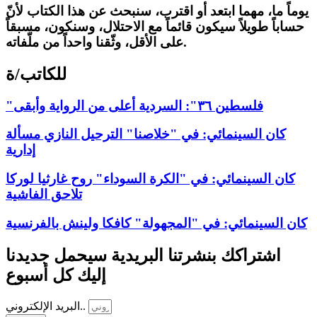
يوماً ما، مهما ابتعد أو اقترب، سنبحث عن هذا الكتاب لأنّ
حساباً طويلاً سيكون قائماً مع الاحتلال، وسنكون، مسبقاً
على الأقل، وثّقنا واحداً من ملّفاته.
للكاتب/ة
"فلسطين ٣٦": السردية أعلى من الرواية وأبقى
كان السينمائي: في "خلاصنا" الترحيل النازي مسألة
إدارية
كان السينمائي: في "الكرة السوداء" روح غارثيا لوركا
تلاحق الفاشية
كان السينمائي: في "المجهولة" كافكا ولينش بالفرنسية
اشتراكك بنشرتنا البريدية سيحمل جديدنا
إليك كل أسبوع
البريد الإلكتروني..