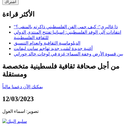
اشتراك
الأكثر قراءة
"ذا غاليري": كيف حمى الفن الفلسطيني ذاكرته بالمنفى؟
انتقادات إلى الوفد الفلسطيني: إسبانيا تفتتح المنتدى الدولي
للثقافة الفلسطينية
الدبلوماسية الثقافية وانعدام التنسيق
أغنية جديدة لشب جديد تهاجم سانت ليفانت
بين قسوة الأرض وخفة السماء: غزة في لوحات خالد حوراني
من أجل صحافة ثقافية فلسطينية متخصصة
ومستقلة
يمكنك الآن دعمنا مالياً
12/03/2023
تصوير: اسماء الغول