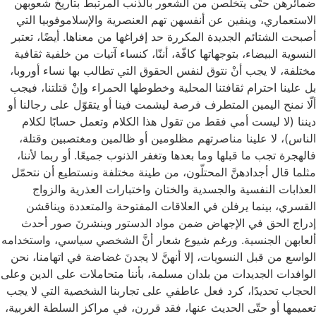
ضمائرهن حتّى يتخلصن من الشعور بالذنب المرتبط بتاريخ شعوبهن
الاستعماري، وينفين عن أنفسهن تهم العنصرية والإسلاموفوبيا التي
أصبحت الشتائم الجديدة المكررة حد إفراغها من معناها. أيضًا، تعتبر
النسوية البيضاء، بتوجهاتها كافّة، أننّا، كنساء آتيات من خلفية ثقافية
مختلفة، لا يجب أنْ نتوق لنفس الحقوق التي تطالب بها نساء أوروبا،
بل علينا احترام ثقافتنا المحلية وخطوطها الحمراء وإنْ قتلتنا، فيجب
ألّا نمنح اليمين المتطرف فرصة ليشمت فينا أو يتقوّل على رجالنا أو
ديننا (لا ليست أمي فقط من تقول هذا الكلام وتعمل حسابًا لكلام
الناس)، لا علينا مناصرتهم مظلومين أو ظالمين ومغتصبين وقتلة،
فالهجرة تجب ما قبلها وما بعدها وتغفر الذنوب جميعًا. أو ربما لأننا،
مثلما قال أجدادهنَّ المحتلّون، من طينة مختلفة ونستطيع أن نتحمّل
العذابات النفسية والجسدية والختان واختبارات العذرية والزواج
القسري، بينما يرفلن في العلاقات المفتوحة والمتعددة ويناقشن
إدراج الحق في الإجهاض ضمن مواد الدستور وينشرنَ صور أحدث
ألعابهن الجنسية. ورغم شيوع شعار أنَّ الشخصي سياسي، واستخدامه
الواسع من قبل النسويات، إلا أنهنَّ لا يجدنَ غضاضة في اتهامنا، نحن
الوافدات الجديدات من بلدان مسلمة، بأننا متحاملات على الدين وعلى
الحجاب تحديدًا، كرد فعل عاطفي على تجاربنا الشخصية التي لا يجب
تعميمها أو حتّى الحديث عنها، فقد قررن، في مراكز السلطة الغربية،