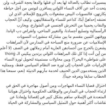
بمسيرات تطالب بالعدالة لها بعد أن قتلها والدها بحجة الشرف، ولن
يتحدث أحد عن آلاف النساء اللواتي يسافرن لتونس من أجل خياطة
بكارتهن، فالنسويات البيض مشغولات بالترويج للإسلام، الذي لن
تعتنقه إحداهنَّ أبدًا، كداعم للنساء ولاستقلاليتهن. وكيف أنَّ الحجاب
والنقاب يحمينا من التحرش الجنسي في الشوارع، ويحارب
الرأسمالية وتسليع أجسادنا، والتغيير المناخي، وانقراض دب الپاندا.
ووقتهن الثمين مقسم ما بين مشاركة منشورات النسويات
الإسلاميات عن ضرورة منع السباحة في المدارس لأن المراهقات
يشعرنَ بالحرج من أجسادهن العارية أمام زملائهن في الصف (لا أعلم
من أين أتت إذا كل تلك المراهقات اللواتي يرتدين بيكيني الـ thong
على شواطيء البحر؟) وبين محاولات مستميتة لتحويل ثورة النساء
الإيرانيات على الحجاب إلى ثورة ضد النظام السياسي فقط، وممثليه
الذين يستخدمون الدين الحنيف لخدمة مآربهم الدنيئة (نعم، سمعنا هذا
الخطاب سابقا ونعرفه جيداً).
اختزال قضايا النساء المهاجرات ومن أصول مهاجرة في الحق في
ارتداء الحجاب في المدارس والوظائف الحكومية واختزال هوياتنا
المتعددة في الإسلام، ساهم بشكل كبير في إقصائنا وإبعادنا عن
نقاشات أكثر أهمية حول التمثيل السياسي والمشاركة في الحياة