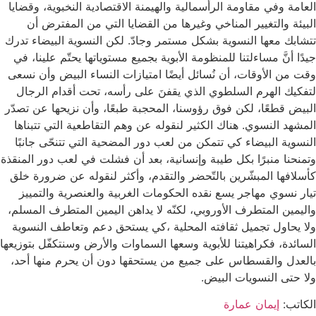
العامة وفي مقاومة الرأسمالية والهيمنة الاقتصادية النخبوية، وقضايا
البيئة والتغيير المناخي وغيرها من القضايا التي من المفترض أن
تتشابك معها النسوية بشكل مستمر وجادّ. لكن النسوية البيضاء تدرك
جيدًا أنَّ مساءلتنا للمنظومة الأبوية بجميع مستوياتها يحتّم علينا، في
وقت من الأوقات، أن نُسائل أيضًا امتيازات النساء البيض وأن نسعى
لتفكيك الهرم السلطوي الذي يقفنَ على رأسه، تحت أقدام الرجال
البيض قطعًا، لكن فوق رؤوسنا، المحجبة طبعًا، وأن نزيحها عن تصدّر
المشهد النسوي. هناك الكثير لنقوله عن وهم التقاطعية التي تتبناها
النسوية البيضاء كي تتمكن من لعب دور المضحية التي تتنحّى جانبًا
وتمنحنا منبرًا بكل طيبة وإنسانية، بعد أن فشلت في لعب دور المنقذة
كأسلافها المبشّرين بالتّحضر والتقدم، وأكثر لنقوله عن ضرورة خلق
تيار نسوي مهاجر يسع نقده الحكومات الغربية والعنصرية والتمييز
واليمين المتطرف الأوروبي، لكنّه لا يداهن اليمين المتطرف المسلم،
ولا يحاول تجميل ثقافته المحلية ،كي يستحق دعم وتعاطف النسوية
السائدة، فكراهيتنا للأبوية وسعها السماوات والأرض وسنتكفّل بتوزيعها
بالعدل والقسطاس على جميع من يستحقها دون أن يحرم منها أحد،
ولا حتى النسويات البيض.
الكاتب:
إيمان عمارة