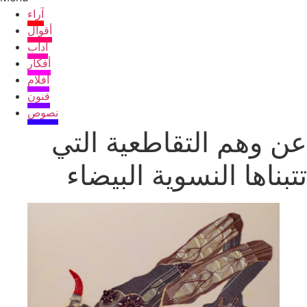
آراء
أقوال
آداب
أفكار
أفلام
فنون
نصوص
عن وهم التقاطعية التي
تتبناها النسوية البيضاء