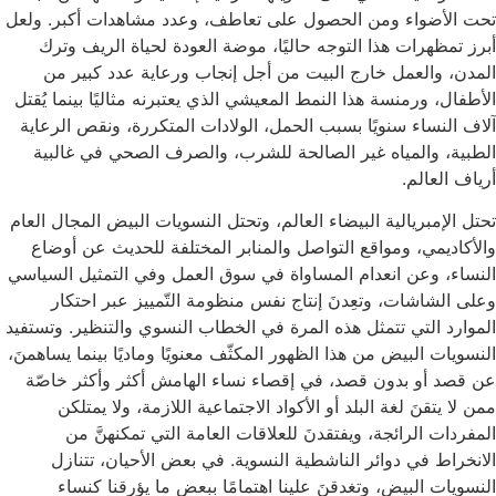
تحت الأضواء ومن الحصول على تعاطف، وعدد مشاهدات أكبر. ولعل
أبرز تمظهرات هذا التوجه حاليًا، موضة العودة لحياة الريف وترك
المدن، والعمل خارج البيت من أجل إنجاب ورعاية عدد كبير من
الأطفال، ورمنسة هذا النمط المعيشي الذي يعتبرنه مثاليًا بينما يُقتل
آلاف النساء سنويًا بسبب الحمل، الولادات المتكررة، ونقص الرعاية
الطبية، والمياه غير الصالحة للشرب، والصرف الصحي في غالبية
أرياف العالم.
تحتل الإمبريالية البيضاء العالم، وتحتل النسويات البيض المجال العام
والأكاديمي، ومواقع التواصل والمنابر المختلفة للحديث عن أوضاع
النساء، وعن انعدام المساواة في سوق العمل وفي التمثيل السياسي
وعلى الشاشات، وتعِدنَ إنتاج نفس منظومة التّمييز عبر احتكار
الموارد التي تتمثل هذه المرة في الخطاب النسوي والتنظير. وتستفيد
النسويات البيض من هذا الظهور المكثّف معنويًا وماديًا بينما يساهمنَ،
عن قصد أو بدون قصد، في إقصاء نساء الهامش أكثر وأكثر خاصّة
ممن لا يتقنَ لغة البلد أو الأكواد الاجتماعية اللازمة، ولا يمتلكن
المفردات الرائجة، ويفتقدنَ للعلاقات العامة التي تمكنهنَّ من
الانخراط في دوائر الناشطية النسوية. في بعض الأحيان، تتنازل
النسويات البيض، وتغدقنَ علينا اهتمامًا ببعض ما يؤرقنا كنساء