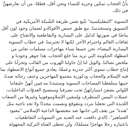
بأنَّ الحجاب تمكين وحرية للنساء ونحن أقل، قطعًا، من أن نعارضهنًّ
في ذلك.
النسوية "النتفليكسية" تتّبع نفس طريقة الشّبكة الأمريكية في
التسويق وتستخدمنا، مع طبق حمص الأفوكادو لضمان وجود لون أقل
بياضًا في صورتها كدليل على اليسارية والتقاطعية والانفتاح على
ثقافات العالم واحترام الآخر. لكنها لا تحترمنا. في خطاب النسوية
اليسارية البيضاء، نحن جميعا نساء مهاجرات مسلمات نعاني من
اضطهاد الحكومة التي تريد منا خلع الحجاب. هذا جوهر وجودنا و
ملخص نضالنا. والويل لنا إنْ حاولنا الهروب من القالب وتجرأنا على
إنتاج خطاب نسوي أكثر جذرية وعمقًا، يعادي جميع أنواع الاضطهاد بما
فيه الإسلام والحجاب وذكورية مجتمع المهاجرين وعنف رجاله ضدنا.
حينها ستلفظنا المساحات النسوية وستنبذنا مدعيين أنهنَّ حليفاتنا
اللواتي يضعنَ امتيازاتهنَّ تحت تصرفنا وسنصبح العدوّات الداخليات،
عميلات اليمين المتطرف وإسفين الإسلاوموفوبيا وغيرها من الصفات
اللذيذة التي تجعلنا نتردد ونتقوقع ونصمت مجددًا ولا تجد ناجية مثل
"هندة" من يقف إلى جانبها ضد مغتصبها الداعية الإسلامي "معبود
الجماهير"، (الذي دافعت عنه العديد من النسويات التقاطعيات
باعتباره رجلا مهاجرًا مسلمًا)، ولن تحظى الفتاة التركية المجهولة