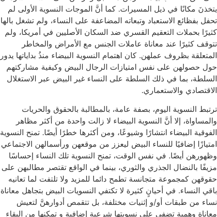
يتخذنَ مكانًا في ذيل المسيرات. كما أنَّ الموجات النسوية الأولى لم
تحفل بفظائع الاستعباد وتبعاته المضاعفة على النساء، ولم تشغل بالها
كثيرًا بحملات التعقيم القسري ضد السكان الأصليين في أمريكا، ولم
تتوقف كثيرًا عند معاناة عاملات الجنس مع الأمراض والمخاطر
المتعلقة بظروف عملهن. كان اهتمام النسوية البيضاء منذُ بداياتها يدور
حول حصولهن على نفس امتيازات الرجال البيض وكيفية مشاركتهم
السلطة، بما في ذلك السلطة على النساء غير البيض عبر الاستغلال
الاقتصادي والاستعماري.
ترتبط النسوية اليوم، بصفة عامة، بالمطالبة بالحقوق والحريات
والمساواة، إلا أنَّ النسوية البيضاء لا زالت واحدة من أكثر مظاهر
الفوقية البيضاء انتشارًا وشيوعًا، ومن أكثرها خطرًا أيضًا. تمنح النسوية
امتيازًا إضافيًا للنساء البيض ليعزز من موقعهن ورأسمالهن الاجتماعي
وظهورهن أيضًا. في نفس الوقت، تمنح النسوية تلك النساء إحساسًا
مزيفًا بالنضال الجذري والثوري، بينما في الواقع تقتصر مطالبهن على
حقوقهن كمجموعة متجانسة تطمح دائما للمزيد ولا تلتفت لما تعانيه
باقي النساء. في أحيانٍ كثيرة لا تكتفي النسويات البيض بتجاهل معاناة
نساء من طبقات أو/و إثنيات مختلفة، بل تتقمص أدوارهنَّ لتعيش
معاناة وهمية تضفي على نسويتها شرعية إضافية و تمكنها من البقاء