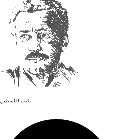
نكتب لفلسطين