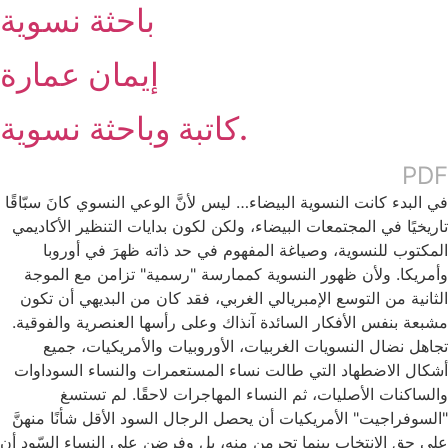
باحثة نسوية
إيمان عمارة
كاتبة وباحثة نسوية.
PDF
في البدء كانت النسوية البيضاء… ليس لأنَّ الوعي النسوي كانَ سبّاقًا
تاريخيًا في المجتمعات البيضاء، ولكن لكون بدايات التنظير الأكاديمي
المكتوب للنسوية، وصياغة المفهوم في حد ذاته ظهرَ في أوروبا
وأمريكا. ولأن ظهور النسوية كممارسة "رسمية" تزامن مع الموجة
الثانية من التوسع الإمبريالي الغربي، فقد كان من البديهي أن تكون
مشبعة بنفس الأفكار السائدة آنذاك وعلى رأسها العنصرية والفوقية.
تجاهل نضال النسويات الغربيات، الأوروبيات والأمريكيات، جميع
أشكال الاضطهاد التي طالت نساء المستعمرات والنساء السوداوات
والساكنات الأصليات، ثم النساء المهاجرات لاحقًا. لم تستسغ
"السوفراجيت" الأمريكيات أن يحصل الرجال السود الأقل شأنًا منهنَّ
على حق الانتخاب بينما تحرمن منه، بل وفرضن على النساء السّود أن