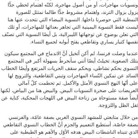
ونسويات مهاجرات، أو من أصول مهاجرة، لكنّه اهتمام لحظي جدًّا
يزول بزوال الترند، واهتمام مشروط جدًّا طالما نمتثل للصورة
النمطية التي حوصرنا داخلها. النسوية البيضاء التي نتحدث عنها هنا
ليست فقط النسوية اليمينية التي تجاهر بعدائها للمهاجرات، أو تلك
التي تعلن بوضوح عن توجهاتها الليبرالية، بل أيضًا النسوية التي تصنّف
نفسها كتيار يساري وتقاطعي يفتح أبوابه لجميع النساء.
عندما وصلت فرنسا، لم أكن أتخيل أنَّ الاندماج في المجتمع سيكون
بتلك الصعوبة. تخيلتُ أيضًا أنني سأنخرطُ بسهولة أكبر في المجتمع
النسوي بحكم نشاطي، وبحكم سقف الحريات المرتفع وأيضًا الخطاب
السائد عن تمكين النّساء المهاجرات وتبني التقاطعية، والترويج لها
على أنّها النهج النسوي الأمثل والأكمل. ثم تحطمت كلّ آمالي
العريضات على صخرة النسويات البيض. والبيض هنا من البياض، لكنها
أيضاً صفة مستوحاة من زناخة البيض في اللهجات المحكية، كناية عن
ثقل الظل واللزوَجة.
من خلال متابعتي للمشهد النسوي الغربي بصفة عامّة، والفرنسي
بصفة خاصّة، أستطيع التعميم والجزم أنَّ الخطاب النسوي التقاطعي
الذي تتبناه الناشطات البيض هدفه الأوّل والأهم هو الطبطبة على