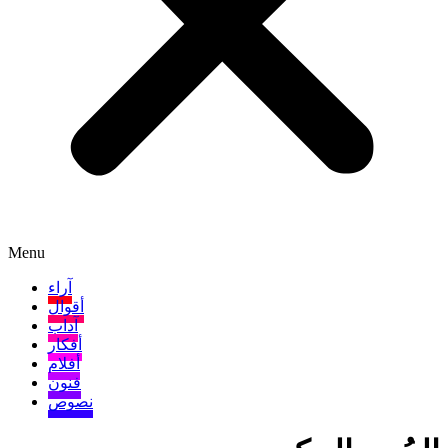
Menu
آراء
أقوال
آداب
أفكار
أفلام
فنون
نصوص