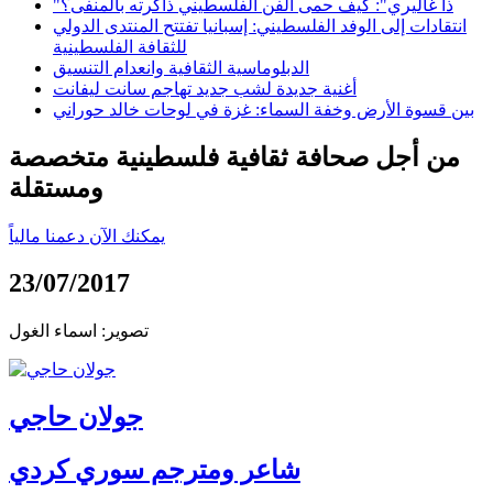
"ذا غاليري": كيف حمى الفن الفلسطيني ذاكرته بالمنفى؟
انتقادات إلى الوفد الفلسطيني: إسبانيا تفتتح المنتدى الدولي
للثقافة الفلسطينية
الدبلوماسية الثقافية وانعدام التنسيق
أغنية جديدة لشب جديد تهاجم سانت ليفانت
بين قسوة الأرض وخفة السماء: غزة في لوحات خالد حوراني
من أجل صحافة ثقافية فلسطينية متخصصة
ومستقلة
يمكنك الآن دعمنا مالياً
23/07/2017
تصوير: اسماء الغول
جولان حاجي
شاعر ومترجم سوري كردي