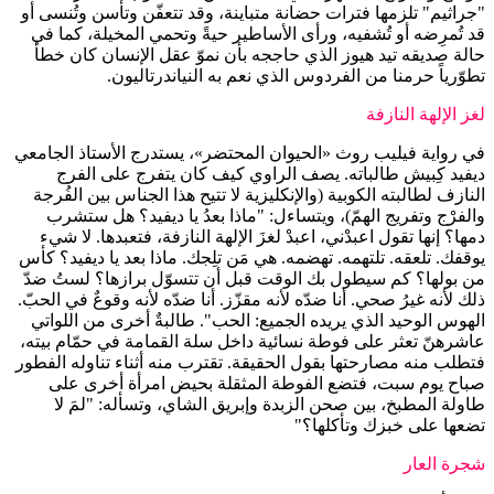
"جراثيم" تلزمها فترات حضانة متباينة، وقد تتعفّن وتأسن وتُنسى أو
قد تُمرِضه أو تُشفيه، ورأى الأساطير حيةً وتحمي المخيلة، كما في
حالة صديقه تيد هيوز الذي حاججه بأن نموّ عقل الإنسان كان خطأ
تطوّرياً حرمنا من الفردوس الذي نعم به النياندرتاليون.
لغز الإلهة النازفة
في رواية فيليب روث «الحيوان المحتضر»، يستدرج الأستاذ الجامعي
ديفيد كِبيش طالباته. يصف الراوي كيف كان يتفرج على الفرج
النازف لطالبته الكوبية (والإنكليزية لا تتيح هذا الجناس بين الفُرجة
والفرْج وتفريج الهمّ)، ويتساءل: "ماذا بعدُ يا ديفيد؟ هل ستشرب
دمها؟ إنها تقول اعبدْني، اعبدْ لغزَ الإلهة النازفة، فتعبدها. لا شيء
يوقفك. تلعقه. تلتهمه. تهضمه. هي مَن تلِجك. ماذا بعد يا ديفيد؟ كأس
من بولها؟ كم سيطول بك الوقت قبل أن تتسوّل برازها؟ لستُ ضدّ
ذلك لأنه غيرُ صحي. أنا ضدّه لأنه مقزّز. أنا ضدّه لأنه وقوعٌ في الحبّ.
الهوس الوحيد الذي يريده الجميع: الحب". طالبةٌ أخرى من اللواتي
عاشرهنّ تعثر على فوطة نسائية داخل سلة القمامة في حمّام بيته،
فتطلب منه مصارحتها بقول الحقيقة. تقترب منه أثناء تناوله الفطور
صباح يوم سبت، فتضع الفوطة المثقلة بحيض امرأة أخرى على
طاولة المطبخ، بين صحن الزبدة وإبريق الشاي، وتسأله: "لمَ لا
تضعها على خبزك وتأكلها؟"
شجرة العار