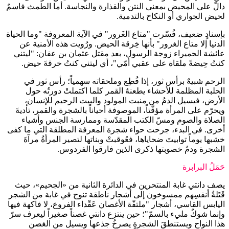
دالّ على المحيض بمعنى النتن والقذارة والنجاسة. أما الطمث فاسمٌ
لحيض الجواري أو النكاح بالتدمية.
بإسنادٍ ضعيف، فُسّرت "متاع الغَرور" في الآية المعروفة "وما الحياة
الدنيا إلا متاع الغرور" بأنها خِرقة الحيض. ورُويت هذه الأمنية عن
عائشة الحميراء زوجة الرسول، بعد مقتل عثمان بن عفان: "ليتني
كنتُ حِيضةً ملقاة على عقبي أمّي"، أي ليتني كنتُ خرقةَ حيض.
الرحم شبيهٌ برأس ثور، إذا قُطِع وملحقاته سهمياً؛ رأس ثور في
الحلبة المظلمة للأحشاء يطعنهُ القمر كلما اكتملتْ دورتُه حول
الأرض، فيسيل الدمُ من منبت المولود والبيت الرحيم للإنسان،
ويحرّم على المرأة مؤقّتاً، الموصوفة أحياناً بالشجرة والقمر، تأديةَ
الصلاة والصوم ومسّ الكتب المقدّسة وممارسة الجنس وأشياء
أخرى. في البدء، جرحت حواء شجرة المعرفة المطلقة التي ما كفى
خشبها يوماً توابيتَ ضحاياها، فعُوقبتْ وبناتها لتصير المرأةُ مرآةَ
الشجرة ودمُ خصوبتها ذكرى الذين فارقوا الفردوس.
حَمَلُ البرابرة
يصف دانتي غابة المنتحرين في الدائرة الثانية من «الجحيم»، حيث
قَتَلةُ أنفسِهم ممسوخون إلى أشجار ناطقة تنوح في غابة من الشجر
اليابس القاسي، أشجار "ملتفّة الأغصان عَقْداء الفروع، لا فاكهة فيها
وإنما شوكٌ مليء بالسمّ"؛ حين ينتزع دانتي غصناً صغيراً ليعرف سرّ
هذا النواح ويستنطقَ الشجرة يصرخُ جذعها ويسيل من الغصن