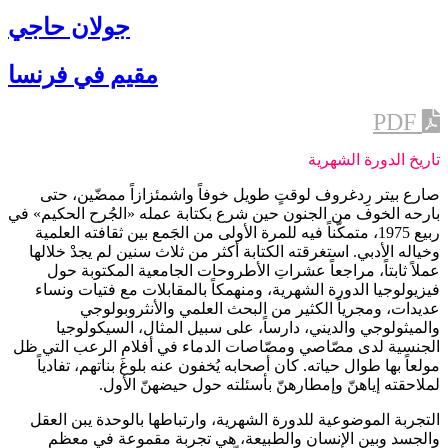
جولان حاجي
مقيم في فرنسا
PDF
تاريخ الدورة الشهرية
صارع بيتر رِدغروف لوقتٍ طويل خوفاً واشمئزازاً ممضّين، حتى
بارحه الخوف من الجنون حين شرع بكتابة عمله «الجُرح الحكيم» في
ربيع 1975، متمكّناً فيه للمرة الأولى من الجَمع بين ثقافته العلمية
وخياله الأدبي. استغرقته الكتابة أكثر من ثلاث سنين لم يجدْ خلالها
عملاً ثابتاً، مراجعاً عشراتِ الأطروحات الجامعية المكتوبة حول
فيزيولوجيا الدورة الشهرية، ومنهمكاً بالمقابلات مع فتيات ونساء
عديدات، ومجرياً الكثير من البحث العلمي والأنثروبولوجي
والميثولوجي والديني، دارساً، على سبيل المثال، السيكولوجيا
الجنسية لدى مصّاصي ومصّاصات الدماء في أفلام الرعب التي ظل
مولعاً بها طوال حياته. كان أصحابه يُخفون عنه بلوغَ بناتهم، تفادياً
لملاحقته إياهنّ وإمطارهنّ بأسئلته حول حيضهنّ الأول.
التجربة الموضوعية للدورة الشهرية، وارتباطها بالوحدة يبن العقل
والجسد وبين الإنسان والطبيعة، هي تجربة مقموعة في معظم