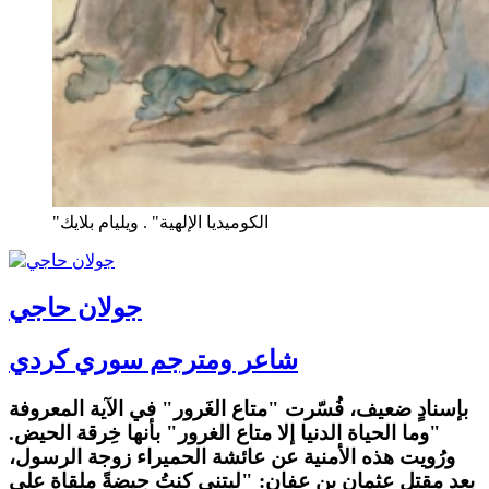
"الكوميديا الإلهية" . ويليام بلايك
جولان حاجي
شاعر ومترجم سوري كردي
بإسنادٍ ضعيف، فُسّرت "متاع الغَرور" في الآية المعروفة
"وما الحياة الدنيا إلا متاع الغرور" بأنها خِرقة الحيض.
ورُويت هذه الأمنية عن عائشة الحميراء زوجة الرسول،
بعد مقتل عثمان بن عفان: "ليتني كنتُ حِيضةً ملقاة على