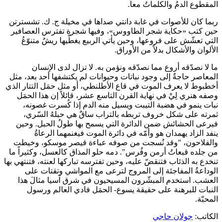
المقطوع الدمُ والكلماتُ معاً.
ربما كان للأصوات في غابة دانتي صداها في مخيلة ج. ك. تشسترتن
حين كتب «حكاية شجر الطاووس»، وفيها شجرة تفترس العصافير
التي تعشّش على فروعها، وحين يأتي الربيع يغطّيها ريشٌ متنوّعُ
الألوان والأشكال بدلاً من الأوراق.
ما لا نصدّقه أروع مما نصدّقه ونؤمن به. لا تزال لدى الإنسان
المعاصر حاجةٌ إلى وجود نباتات وحيوانات لم يكتشفها أحد بعد، مثل
أخطبوط لا يعرف الموت في قاع الأطلنطي، أو مثل حمَل التتار الذي
وصفه هنري لِيْ في نهاية القرن التاسع عشر، قائلاً إن هذا الحمَل
نبات ينمو في هضبة التيبت ويسيل منه الدم إذا كُسرت غصونه،
ثمرته على شكل خروف تربطه بالتراب ساقٌ هي حبلهُ السّري،
فيرعى الحشائش ضمن الدائرة التي يسمح بها طولُ الحبل. وحين
ينفد الزاد يهمدان هو وأمّه في دائرة الموت فيغنمهما الرعاةُ
والفلاحون، "وقد نُسجت من صوفه عباءة قيصر موسكو، وخيطت
من جلده قبعاتُ أرمن وفُرس". دمه حلو المذاق كالعسل، وكثيراً ما
تنخدع به الذئاب فتنقضّ عليه، وحين تفترسه تباركها لعنته، فتنتهي بها
الوداعةُ المفاجئة إلى المروج لترعى مع المواشي وتقتات على
العشب. استخدم المبشّرون المسيحيون في شرق آسيا مثالَ هذا
النبات للبرهنة على حقيقة يسوع- الحمَل فادي العالم ورسول
المحبّة.
الكاتب:
جولان حاجي