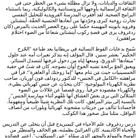
الثقافات والديانات، ولا تزال مظلّلة بشيء من الحظر حتى في
الثقافة الرأسمالية بأوجهها البروتستانتية والكاثوليكية، ربما باستثناء
البرامج الصحية. لقد أفقرتِ المدرسةُ الفرويدية للتحليل النفسي
تجاربَ روحية كبرى وجرّدتها من أبعادها الجنسية الحقّة. آينشتاين
وفرويد بأبويته المهيمنة حكما على روح العصر الحديث بالمرض (كان
ردغروف يرى في قصةِ ركوب آينشتاين شعاعاً من الضوء احتلامَ
مراهقين).
سُمح بدعايات الفوط النسائية في بريطانيا بعد طباعة "الجُرح
الحكيم" بعشر سنين. قال المؤلف إنه يتذكر تغيرات أمه عند حلول
"ميعادها" الدوريّ، ومنعها إياه من دخول غرفتها لتنسدل الستائر،
ويعبق الجوّ برائحة تشبه الخوخ أوان نضوجه. كان قد شبّ في حقبة
الخمسينيات حيث مَن تنام معها "إما زوجتك أو العاهرة"؛ قرأ في
مراهقته «الكامل في الجنس» للدكتور ردودلف فون أوربان، صاحب
نظرية الكهرباء البيولوجية: "كان يتحدّث عن جنسٍ كهربائي بطيء،
والكهرباء مقصودة حرفياً. روى قصصاً عن غلالات من الضوء
المتلألئ التي يرى بعضُ العشاق أنها تلفّهم أثناء ممارسة الجنس".
بالنسبة إلى بيتر المراهق، كانت تلك النظرية شيئاً طبيعياً ومفهوماً،
فأجسادنا تتألف من جزيئات مشحونة كهربائياً وبلورات من أنصاف
النواقل، مثلنا مثل صخور هذا الكوكب.
درس ردغروف علم الأحياء في كيمبريدج قبل أن يتخلى عن التدريس
والحياة الأكاديمية. كان الغرائبيّ يطمئنه، هو الخائف والمتطيّر من
الوسخ والمولع بالمجهر الذي سمّاه "عين السيكلوب". اعتبر قصائده