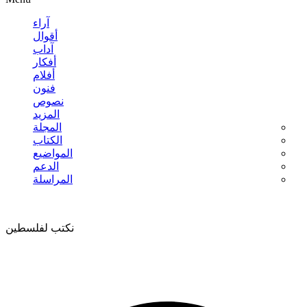
آراء
أقوال
آداب
أفكار
أفلام
فنون
نصوص
المزيد
المجلة
الكتاب
المواضيع
الدعم
المراسلة
نكتب لفلسطين