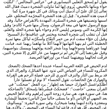
يقول أبو إسحق الثعلبي النيسابوري في "عرائس المجالس": "ابتُليَت
حواء وبناتها بالحيض. يُروى إنها لما تناولتِ الشجرة دميتْ فقال الله
تعالى إنّ لكِ عليّ أن أدميكِ أنتِ وبناتك في كل شهرة مرةً كما
أدميتِ هذه الشجرة". قِيل إن هذه الشجرة المحرّمة المختلف على
اسمها وتصنيفها هي شجرة السمُرة، المهددة بالانقراض حالياً، وقد
بويع الرسول تحتها في بيعة الرضوان، وسال منها شيءٌ كالدم؛ وقيل
إنها الكَرمة التي وسوس إبليس لآدم وحواء بأنها شجرة الخلد والعلم،
قبل أن تنقلب إلى شجرة المحنة ويختمر في عناقيدها دمُ المسيح؛
وقيل إن حوّاء سقت آدم من خمر التفّاح وأسكَرْته ليأكل معها ثمرة
الخطيئة التي لم ينهيا التهامها لأنهما أكلا ما نهاهما ربهما عنه، فبانت
لهما عورتاهما وسوءاتهما وبدأ شجر الجنة يوبّخهما ويمسك بنواصيهما،
وقبل طردهما إلى الأرض لم ترحمهما من عار العُري إلا شجرة التين،
فرقّت لحالهما ووهبتهما كساء من أوراقها العريضة.
لدم الحيض في اللغة العربية أسماء عديدة أحدها الضحك (الضحك
المكروه للنساء في الحِياض التي تذود عنها القبائل)، والعِراك الذي
قد يربط بين الثأر والنزف الدوري للرحم، فصِلة الرحم هي القرابة
والعوارك هنّ الحائضات. تقول الخنساء "لا نومَ أو تغسلوا عاراً
أظلّكم/غسلَ العوارك حيضاً بعد إطهار". يرد الفعل "ضحكت" في
القرآن بمعنى "حاضت": "فضحكتْ فبشّرناها بإسحاق" (الضاحكة
هنا، في سورة هود، هي سارة زوجة النبي إبراهيم وقد أتاها الحيض
بعد الضهي أو الإياس (أو ما يسمّى حالياً سنّ اليأس) تحقيقاً للبشارة
ومعجزة ولادة ابنهما وهما شيخان)، وفي سورة البقرة: "ويسألونك
عن المحيض قُل هو أذى فاعتزلوا النساء في المحيض"، والأذى هنا