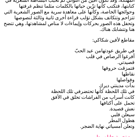
المهلكة، وقد تكون افين من اللواتي لم تحبب البساطة الشعرية في
كتابتها، فتكتب كأنها تزّين حياتها بالكلمات مثلما تنظم غرفتها
وحوائجها الخاصة، وكأنها على معاهدة سرية مع الصور الشعرية التي
تتزاحم وتتكاتف بشكل تؤلب قراءة أخرى ثانية وثالثة لنصوصها
وتحفل هذه الصور بحركات وإيماءات لا مناص لمشاهدتها، وهي تتضح
هنا وتتشابك هناك.
مقاطع لأفين شكاكي:
في طريق عودتها من عيد الحبّ
أفرغوا الرصاص في قلب
قصيدتي.
فتمزقت حروفها
نقاطها
وفواصلها
بدأت مدينتي ديرك
في تلك اللحظة كأنها تحتضر في تلك اللحظة
كانت أسراب من الفراشات تحلق في الأفق
تحمل على أكتافها
نعش قصيدة.
سيعلن قلبي
هطول المطر
وتعلن أمسياتي نهاية الضجر.
مع تجربة جانا سيدا