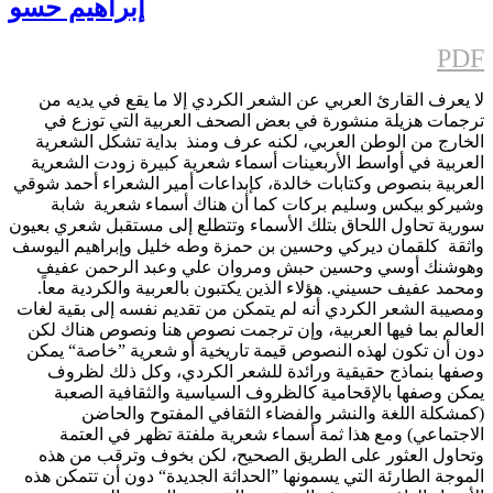
إبراهيم حسو
PDF
لا يعرف القارئ العربي عن الشعر الكردي إلا ما يقع في يديه من
ترجمات هزيلة منشورة في بعض الصحف العربية التي توزع في
الخارج من الوطن العربي، لكنه عرف ومنذ بداية تشكل الشعرية
العربية في أواسط الأربعينات أسماء شعرية كبيرة زودت الشعرية
العربية بنصوص وكتابات خالدة، كإبداعات أمير الشعراء أحمد شوقي
وشيركو بيكس وسليم بركات كما أن هناك أسماء شعرية شابة
سورية تحاول اللحاق بتلك الأسماء وتتطلع إلى مستقبل شعري بعيون
واثقة كلقمان ديركي وحسين بن حمزة وطه خليل وإبراهيم اليوسف
وهوشنك أوسي وحسين حبش ومروان علي وعبد الرحمن عفيف
ومحمد عفيف حسيني. هؤلاء الذين يكتبون بالعربية والكردية معاً.
ومصيبة الشعر الكردي أنه لم يتمكن من تقديم نفسه إلى بقية لغات
العالم بما فيها العربية، وإن ترجمت نصوص هنا ونصوص هناك لكن
دون أن تكون لهذه النصوص قيمة تاريخية أو شعرية ”خاصة“ يمكن
وصفها بنماذج حقيقية ورائدة للشعر الكردي، وكل ذلك لظروف
يمكن وصفها بالإقحامية كالظروف السياسية والثقافية الصعبة
(كمشكلة اللغة والنشر والفضاء الثقافي المفتوح والحاضن
الاجتماعي) ومع هذا ثمة أسماء شعرية ملفتة تظهر في العتمة
وتحاول العثور على الطريق الصحيح، لكن بخوف وترقب من هذه
الموجة الطارئة التي يسمونها ”الحداثة الجديدة“ دون أن تتمكن هذه