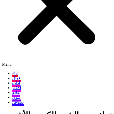
Menu
آراء
أقوال
آداب
أفكار
أفلام
فنون
نصوص