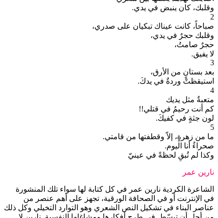
وقلبك، كان ينبض في يدي.
صباحاً، كانت عيناك تبكيان على صدري،
وقلبك حجرٌ في يدي،
حجرٌ صامتُ،
لا يفيق.
3
بعد بستانٍ من الأرق،
استيقظتْ وردةٌ في يدكَ.
متعبةٌ مثل يديك
كم أنت رحيمُ في قتلي!!
لون جثةٍ في كفيكَ.
ما من زهرةٍ، إلاّ وقطفتها من قامتي.
صحراءٌ أنا اليوم.
وكذا لم تُبقِ لحظةً في عينيّ
نارين عمر
الشاعرة الكردية نارين عمر في كل كتابة لها سواء تلك المنشورة
في الإنترنت أو في الصحافة الورقية، تجهز على أهم عنصر من
عناصر البناء في تشكيل النص الشعري وهو التوارد التخيلي وكل ذلك
من أجل أن تبسّط في طرح أفكارها ومشاغلها النفسية. نارين لا