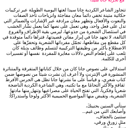
تتجاوز الشاعر الكردية جانا سيدا لغتها اليومية الطويلة عبر تركيبات
حكائية متينة تخفي دائماً معان مفاجئة وانزياحات تأخذ الصفات
والنعوت والأفعال وتظهر معان مرادفة عبر الإشارات والضمائر التي
تدل على فعل واحد، وهي تعمل على نصها كما يعمل نشّار الخشب
في استئصال الشجرة من جذوعها، ليرمي بقية الإطراف والفروع
التالفة، لا تجهد جانا في إبراز مفاتن قصيدتها، فتراها دائماً متوقدة في
كل مقطع من مقاطعها، تجمّل مفرداتها الشعرية وتحفزّها على
الاضطلاع بأكثر من وظيفتها التركيبية لتتسلم وظائف بديلة كأن
تلعب على إطعام النص دلالات مغايرة للمفردة نفسها أو تفسيرات
أخرى للكلمة.
استدلالي على نصوص جانا كان من خلال كتاباتها المتفرقة والمتناثرة
المنشورة في الإنترنت ولا أعرف إن نشرت شيئاً من نصوصها ضمن
كتاب شعري، و قياساً على ما نشرتها جانا تظل هي الجرس الأفرط
ثقافة والأكثر التحامًا مع ما تكتبه، وهي الشاعرة الكردية الناضجة
شعرياً وفكرياً، التي تفتح الحياة على مصراعيها وتنهل منها مادتها
الشعرية، وتقبض منها المواضيع الحميمية الأكثر ولوجاً واستدراكاً:
ستأتي السنين بحنينكَ،
وأصابعك التي من غيم...
ستنبئ بالجفاف،
مثل زورقٍ ورقي،
سيأتي صوتك...