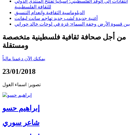
انتقادات إلى الوفد الفلسطيني: إسبانيا تفتتح المنتدى الدولي
للثقافة الفلسطينية
الدبلوماسية الثقافية وانعدام التنسيق
أغنية جديدة لشب جديد تهاجم سانت ليفانت
بين قسوة الأرض وخفة السماء: غزة في لوحات خالد حوراني
من أجل صحافة ثقافية فلسطينية متخصصة
ومستقلة
يمكنك الآن دعمنا مالياً
23/01/2018
تصوير: اسماء الغول
إبراهيم حسو
شاعر سوري