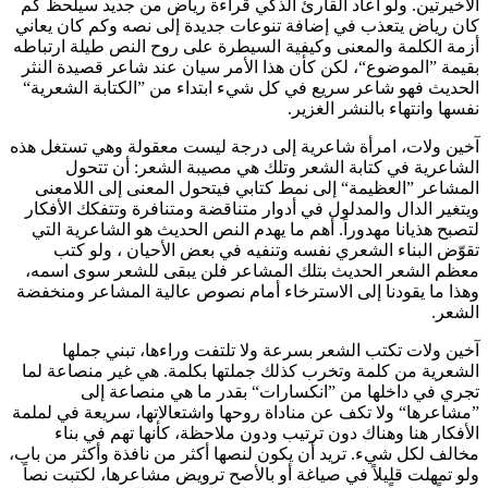
الأخيرتين. ولو أعاد القارئ الذكي قراءة رياض من جديد سيلحظ كم
كان رياض يتعذب في إضافة تنوعات جديدة إلى نصه وكم كان يعاني
أزمة الكلمة والمعنى وكيفية السيطرة على روح النص طيلة ارتباطه
بقيمة ”الموضوع“، لكن كأن هذا الأمر سيان عند شاعر قصيدة النثر
الحديث فهو شاعر سريع في كل شيء ابتداء من ”الكتابة الشعرية“
نفسها وانتهاء بالنشر الغزير.
آخين ولات، امرأة شاعرية إلى درجة ليست معقولة وهي تستغل هذه
الشاعرية في كتابة الشعر وتلك هي مصيبة الشعر: أن تتحول
المشاعر ”العظيمة“ إلى نمط كتابي فيتحول المعنى إلى اللامعنى
ويتغير الدال والمدلول في أدوار متناقضة ومتنافرة وتتفكك الأفكار
لتصبح هذيانا مهدوراً. أهم ما يهدم النص الحديث هو الشاعرية التي
تقوّض البناء الشعري نفسه وتنفيه في بعض الأحيان ، ولو كتب
معظم الشعر الحديث بتلك المشاعر فلن يبقى للشعر سوى اسمه،
وهذا ما يقودنا إلى الاسترخاء أمام نصوص عالية المشاعر ومنخفضة
الشعر.
آخين ولات تكتب الشعر بسرعة ولا تلتفت وراءها، تبني جملها
الشعرية من كلمة وتخرب كذلك جملتها بكلمة. هي غير منصاعة لما
تجري في داخلها من ”انكسارات“ بقدر ما هي منصاعة إلى
”مشاعرها“ ولا تكف عن مناداة روحها واشتعالاتها، سريعة في لملمة
الأفكار هنا وهناك دون ترتيب ودون ملاحظة، كأنها تهم في بناء
مخالف لكل شيء. تريد أن يكون لنصها أكثر من نافذة وأكثر من باب،
ولو تمهلت قليلاً في صياغة أو بالأصح ترويض مشاعرها، لكتبت نصاً