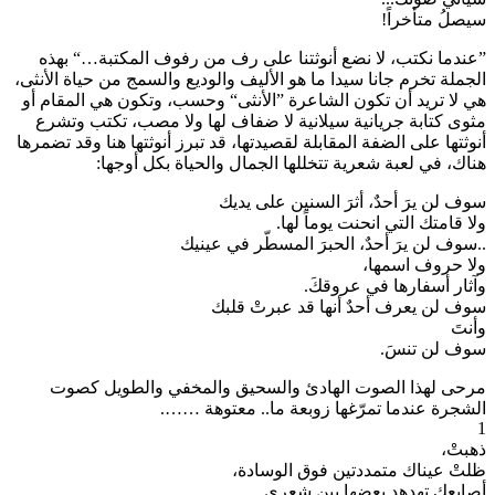
سيصلُ متأخراً!
”عندما نكتب، لا نضع أنوثتنا على رف من رفوف المكتبة…“ بهذه
الجملة تخرم جانا سيدا ما هو الأليف والوديع والسمج من حياة الأنثى،
هي لا تريد أن تكون الشاعرة ”الأنثى“ وحسب، وتكون هي المقام أو
مثوى كتابة جريانية سيلانية لا ضفاف لها ولا مصب، تكتب وتشرع
أنوثتها على الضفة المقابلة لقصيدتها، قد تبرز أنوثتها هنا وقد تضمرها
هناك، في لعبة شعرية تتخللها الجمال والحياة بكل أوجها:
سوف لن يرَ أحدٌ، أثرَ السنين على يديك
ولا قامتك التي انحنت يوماً لها.
.. سوف لن يرَ أحدٌ، الحبرَ المسطّر في عينيك
ولا حروف اسمها،
وآثار أسفارها في عروقكَ.
سوف لن يعرف أحدٌ أنها قد عبرتْ قلبك
وأنتَ
سوف لن تنسَ.
مرحى لهذا الصوت الهادئ والسحيق والمخفي والطويل كصوت
الشجرة عندما تمرّغها زوبعة ما.. معتوهة …….
1
ذهبتْ،
ظلتْ عيناك متمددتين فوق الوسادة،
أصابعك تهدهد بعضها بين شعري