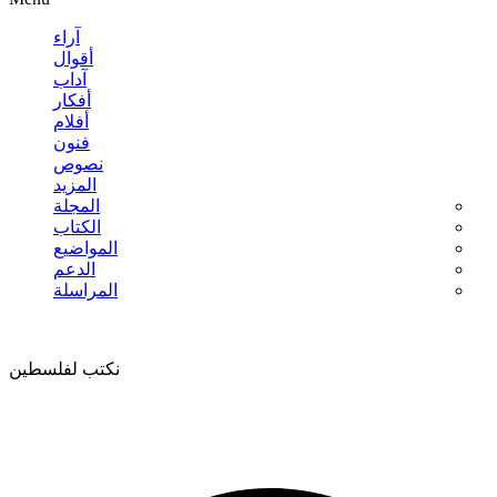
آراء
أقوال
آداب
أفكار
أفلام
فنون
نصوص
المزيد
المجلة
الكتاب
المواضيع
الدعم
المراسلة
نكتب لفلسطين