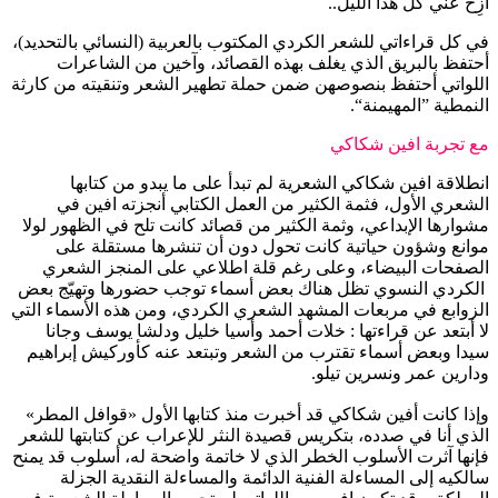
أزِح عني كل هذا الليل..
في كل قراءاتي للشعر الكردي المكتوب بالعربية (النسائي بالتحديد)،
أحتفظ بالبريق الذي يغلف بهذه القصائد، وآخين من الشاعرات
اللواتي أحتفظ بنصوصهن ضمن حملة تطهير الشعر وتنقيته من كارثة
النمطية ”المهيمنة“.
مع تجربة افين شكاكي
انطلاقة افين شكاكي الشعرية لم تبدأ على ما يبدو من كتابها
الشعري الأول، فثمة الكثير من العمل الكتابي أنجزته افين في
مشوارها الإبداعي، وثمة الكثير من قصائد كانت تلح في الظهور لولا
موانع وشؤون حياتية كانت تحول دون أن تنشرها مستقلة على
الصفحات البيضاء، وعلى رغم قلة اطلاعي على المنجز الشعري
الكردي النسوي تظل هناك بعض أسماء توجب حضورها وتهيّج بعض
الزوابع في مربعات المشهد الشعري الكردي، ومن هذه الأسماء التي
لا أبتعد عن قراءتها : خلات أحمد وأسيا خليل ودلشا يوسف وجانا
سيدا وبعض أسماء تقترب من الشعر وتبتعد عنه كأوركيش إبراهيم
ودارين عمر ونسرين تيلو.
وإذا كانت أفين شكاكي قد أخبرت منذ كتابها الأول «قوافل المطر»
الذي أنا في صدده، بتكريس قصيدة النثر للإعراب عن كتابتها للشعر
فإنها آثرت الأسلوب الخطر الذي لا خاتمة واضحة له، أسلوب قد يمنح
سالكيه إلى المساءلة الفنية الدائمة والمساءلة النقدية الجزلة