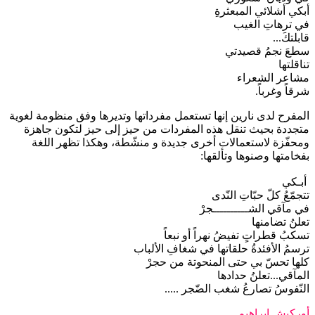
أبكي أشلائي المبعثرةِ
في ترهاتِ الغيب
قابلتكَ...
سطعَ نجمُ قصيدتي
تناقلتها
مشاعر الشعراء
شرقاً وغرباً.
المفرح لدى نارين إنها تستعمل مفرداتها وتديرها وفق منظومة لغوية
متجددة بحيث تنقل هذه المفردات من حيز إلى حيز لتكون جاهزة
ومحفّزة لاستعمالات أخرى جديدة و منشّطة، وهكذا تظهر اللغة
بفخامتها وصنوها وتألقها:
أبـكي
تتجمّعُ كلّ حبّاتِ النّدى
في مآقي الشــــــــــجرْ
تعلنُ تضامنها
تسكبُ قطراتٍ تفيضُ نهراً أو نبعاً
ترسمُ الأفئدةُ حلقاتها في شغافِ الألباب
كلها تحسّ بي حتى المنحوتة من حجرْ
المآقي...تعلنُ حدادها
النّفوسُ تصارعُ شغب الضّجر .....
أوركيش إبراهيم