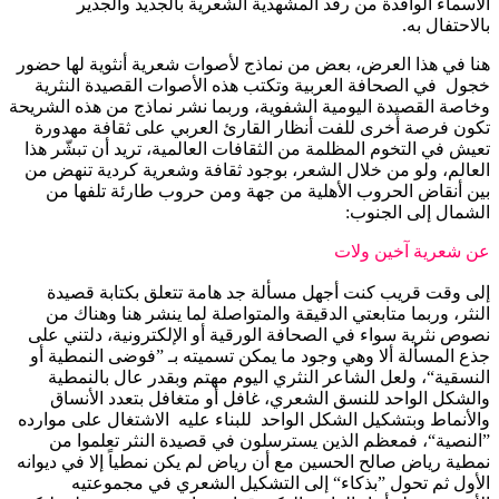
الأسماء الوافدة من رفد المشهدية الشعرية بالجديد والجدير
بالاحتفال به.
هنا في هذا العرض، بعض من نماذج لأصوات شعرية أنثوية لها حضور
خجول في الصحافة العربية وتكتب هذه الأصوات القصيدة النثرية
وخاصة القصيدة اليومية الشفوية، وربما نشر نماذج من هذه الشريحة
تكون فرصة أخرى للفت أنظار القارئ العربي على ثقافة مهدورة
تعيش في التخوم المظلمة من الثقافات العالمية، تريد أن تبشّر هذا
العالم، ولو من خلال الشعر، بوجود ثقافة وشعرية كردية تنهض من
بين أنقاض الحروب الأهلية من جهة ومن حروب طارئة تلفها من
الشمال إلى الجنوب:
عن شعرية آخين ولات
إلى وقت قريب كنت أجهل مسألة جد هامة تتعلق بكتابة قصيدة
النثر، وربما متابعتي الدقيقة والمتواصلة لما ينشر هنا وهناك من
نصوص نثرية سواء في الصحافة الورقية أو الإلكترونية، دلتني على
جذع المسألة ألا وهي وجود ما يمكن تسميته بـ ”فوضى النمطية أو
النسقية“، ولعل الشاعر النثري اليوم مهتم وبقدر عال بالنمطية
والشكل الواحد للنسق الشعري، غافل أو متغافل بتعدد الأنساق
والأنماط وبتشكيل الشكل الواحد للبناء عليه الاشتغال على موارده
”النصية“، فمعظم الذين يسترسلون في قصيدة النثر تعلموا من
نمطية رياض صالح الحسين مع أن رياض لم يكن نمطياً إلا في ديوانه
الأول ثم تحول ”بذكاء“ إلى التشكيل الشعري في مجموعتيه