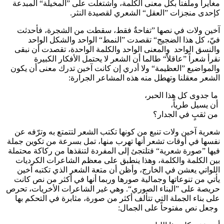
مغايراً وملفتاً بكل معنى الكلمة، واشتغلت على ”المخيلة“ المبدعة
كإحدى منجزات ”العقل“ الشعري لقصيدة النثر.
آخين ولات في نصها ”تفاحةٌ فقط، سقطت من الشجرة، فأحدثت
فيّ، كل هذا الضجيج“ تقصدت ”النمط“ الواحد والشكل الواحد
والنسق الواحد والمعنى الواحد والكلمة الواحدة، تقصدت أن نبقى
نقرأ شعراً ”عاقلاً“ طالما أن الشعر لا يحتمل الأفكار الكبيرة
والمواضيع ”العظيمة“ ولا أدري إن كانت آخين تدرك معنى أن يكون
الشعر معقلنا وتهطل منه هذه المشاعر الجرارة:
ما جدوى كل هذا الحبر،
أن يسيل طرياً،
من ثقبٍ في الجدار؟
شعرية آخين ولات تنبع من كونها تكتب الشعر لتتمتع به وترّفه عن
نفسها في أوقات تشعر أنها تهرب منها، تمل بسرعة من تكوين جملة
فيها ”صورة شعرية“ فتلتجئ إلى المفردة لتنقذها من ركاكة محتملة
بين الكلمة والكلمة، وهذا ينطبق على معظم الشاعرات الكرديات
اللواتي يعشن في الخارج، وأظن أن متعة الشعر الذي تكتبه آخين
يأتي من تنوعاتها وجمالية صورها وربما أنها في أكثر من نص كانت
حريصة على ”البناء الصوري“. وهي غير الشاعرات الأخريات، تحرص
على بناء الجملة التي تتألف أكثر من صورة، مثابرة في التحكم بها
وجعل نص مفتوحاً على الجمال: