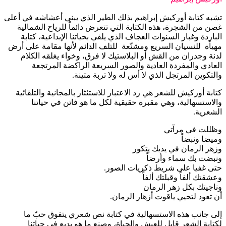
تشبه كتابة أوركيش إبراهيم بذلك الطير الذي يبني أعشاشه في أعلى
غصن من الشجرة، هذه الكتابة التي تتعرض دائماً للرياح الشمالية
الباردة وغبار السنوات العجاف الذي يلفي بحياتنا الإبداعية، كتابة
مهيأة للنسيان السريع ومشنّعة للتلف الدائم لأنها مقامة على أرض
لدنة وجدران من القش أو البلاستيك لا فرق، وخواء يغلقه الكلام
العادي والمفردة العادية والصور السريعة الراكضة المرتجعة
والتكوين المرتجل الذي لا أس له ولا تربة متينة.
كتابة أوركيش للشعر هي رد الاعتبار للاستئثار بالمجانية والتلقائية
والاستسهالية، وهي مقبرة حقيقية لكل ما هو فاتن في حياتنا
الشعرية.
وظللت في مرآتي
وميضا ونبضاً
وزهر الرمان في يديك يتكور
ونبضت بك سماء وأرضاً
حتى غفيا على شريط ذكريات الصور.
وعشقتك ألفاً وقبلتك ألفاً
وناجيتك بكل زهر الرمان
أن تعود لتحيي ياقوت أزهار الرمان.
إلى جانب هذه الاستسهالية في كتابة نص شعري يتفوق حبٌ ما
لكتابة الشعر قابل للعيش والحياة، وصنع ما هو بديع في حياتنا