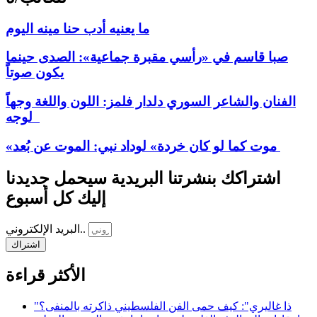
ما يعنيه أدب حنا مينه اليوم
صبا قاسم في «رأسي مقبرة جماعية»: الصدى حينما
يكون صوتاً
الفنان والشاعر السوري دلدار فلمز: اللون واللغة وجهاً
لوجه
«موت كما لو كان خردة» لوداد نبي: الموت عن بُعد
اشتراكك بنشرتنا البريدية سيحمل جديدنا
إليك كل أسبوع
البريد الإلكتروني..
اشتراك
الأكثر قراءة
"ذا غاليري": كيف حمى الفن الفلسطيني ذاكرته بالمنفى؟