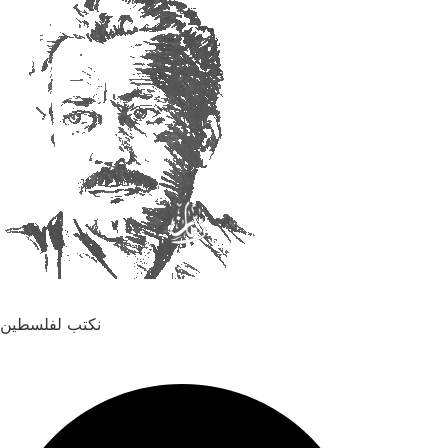
نكتب لفلسطين