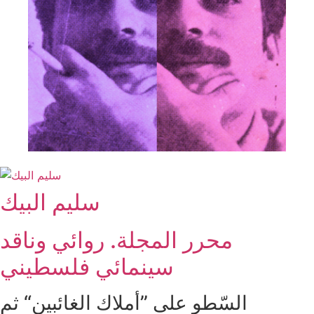
سليم البيك
محرر المجلة. روائي وناقد
سينمائي فلسطيني
السّطو على ”أملاك الغائبين“ ثم