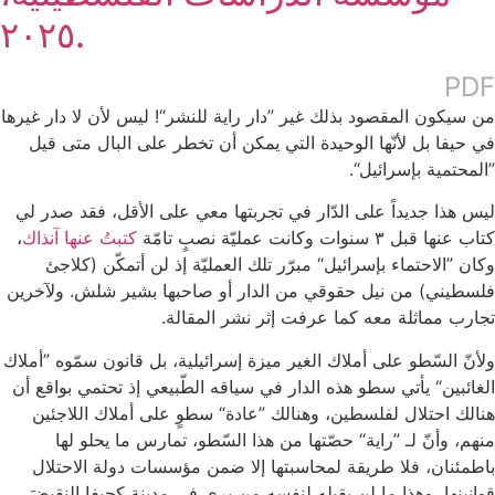
٢٠٢٥.
PDF
من سيكون المقصود بذلك غير ”دار راية للنشر“! ليس لأن لا دار غيرها
في حيفا بل لأنّها الوحيدة التي يمكن أن تخطر على البال متى قيل
”المحتمية بإسرائيل“.
ليس هذا جديداً على الدّار في تجربتها معي على الأقل، فقد صدر لي
كتاب عنها قبل ٣ سنوات وكانت عمليّة نصبٍ تامّة
كتبتُ عنها آنذاك
،
وكان ”الاحتماء بإسرائيل“ مبرّر تلك العمليّة إذ لن أتمكّن (كلاجئ
فلسطيني) من نيل حقوقي من الدار أو صاحبها بشير شلش. ولآخرين
تجارب مماثلة معه كما عرفت إثر نشر المقالة.
ولأنّ السّطو على أملاك الغير ميزة إسرائيلية، بل قانون سمّوه ”أملاك
الغائبين“ يأتي سطو هذه الدار في سياقه الطّبيعي إذ تحتمي بواقع أن
هنالك احتلال لفلسطين، وهنالك ”عادة“ سطوٍ على أملاك اللاجئين
منهم، وأنّ لـ ”راية“ حصّتها من هذا السّطو، تمارس ما يحلو لها
باطمئنان، فلا طريقة لمحاسبتها إلا ضمن مؤسسات دولة الاحتلال
قوانينها، وهذا ما لن يقبله لنفسه من يرى في مدينة كحيفا النقيضَ