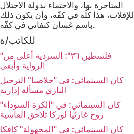
المتاجرة بها، والاحتماء بدولة الاحتلال
للإفلات، هذا كلّه في كفّة، وأن يكون ذلك
باسم غسان كنفاني في كفّة.
للكاتب/ة
"فلسطين ٣٦": السردية أعلى من
الرواية وأبقى
كان السينمائي: في "خلاصنا" الترحيل
النازي مسألة إدارية
كان السينمائي: في "الكرة السوداء"
روح غارثيا لوركا تلاحق الفاشية
كان السينمائي: في "المجهولة" كافكا