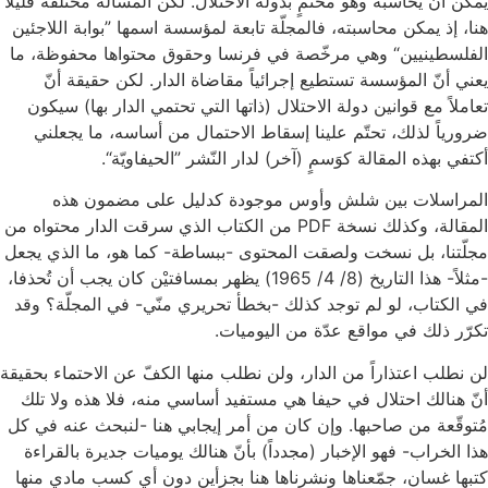
يمكن أن يحاسبه وهو محتَمٍ بدولة الاحتلال. لكن المسألة مختلفة قليلاً
هنا، إذ يمكن محاسبته، فالمجلّة تابعة لمؤسسة اسمها ”بوابة اللاجئين
الفلسطينيين“ وهي مرخّصة في فرنسا وحقوق محتواها محفوظة، ما
يعني أنّ المؤسسة تستطيع إجرائياً مقاضاة الدار. لكن حقيقة أنّ
تعاملاً مع قوانين دولة الاحتلال (ذاتها التي تحتمي الدار بها) سيكون
ضرورياً لذلك، تحتّم علينا إسقاط الاحتمال من أساسه، ما يجعلني
أكتفي بهذه المقالة كوَسمٍ (آخر) لدار النّشر ”الحيفاويّة“.
المراسلات بين شلش وأوس موجودة كدليل على مضمون هذه
المقالة، وكذلك نسخة PDF من الكتاب الذي سرقت الدار محتواه من
مجلّتنا، بل نسخت ولصقت المحتوى -ببساطة- كما هو، ما الذي يجعل
-مثلاً- هذا التاريخ (8/ 4/ 1965) يظهر بمسافتيْن كان يجب أن تُحذفا،
في الكتاب، لو لم توجد كذلك -بخطأ تحريري منّي- في المجلّة؟ وقد
تكرّر ذلك في مواقع عدّة من اليوميات.
لن نطلب اعتذاراً من الدار، ولن نطلب منها الكفّ عن الاحتماء بحقيقة
أنّ هنالك احتلال في حيفا هي مستفيد أساسي منه، فلا هذه ولا تلك
مُتوقّعة من صاحبها. وإن كان من أمر إيجابي هنا -لنبحث عنه في كل
هذا الخراب- فهو الإخبار (مجدداً) بأنّ هنالك يوميات جديرة بالقراءة
كتبها غسان، جمّعناها ونشرناها هنا بجزأين دون أي كسب مادي منها