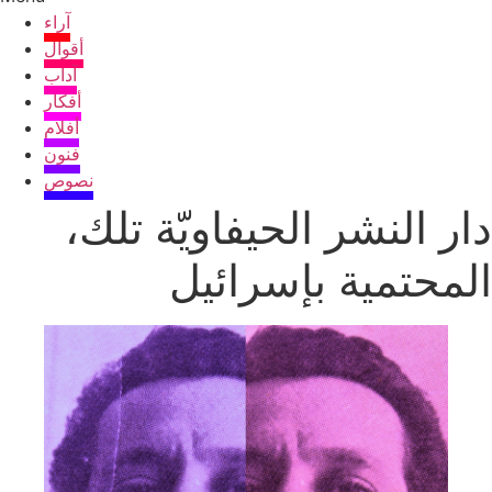
آراء
أقوال
آداب
أفكار
أفلام
فنون
نصوص
دار النشر الحيفاويّة تلك،
المحتمية بإسرائيل