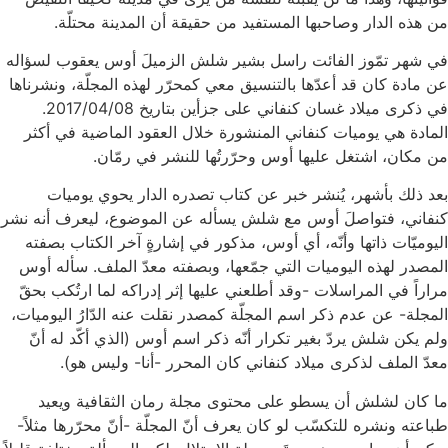
من هذه الدار وصاحبها المستفيد من حقيقة أن المدينة محتلّة.
في شهر تمّوز الفائت راسل بشير شلش الزميلَ أوس يعقوب لسؤاله
عن مادة كان قد أعدّها بالتنسيق معي كمحرّر لهذه المجلّة، ونشرناها
في ذكرى ميلاد غسان كنفاني على جزأين بتاريخ 2017/04/08.
المادة هي يوميات كنفاني المنشورة خلال العقود الماضية في أكثر
من مكان، اشتغل عليها أوس وحرّرتُها للنشر في رمّان.
بعد ذلك بأشهر، يُنشر خبر عن كتاب تصدره الدار يحوي يوميات
كنفاني، فتواصلَ أوس مع شلش يسأله عن الموضوع، ليعرف أنه نشر
اليوميّات ذاتها وأنّه، أي أوس، مذكور في إشارةٍ آخر الكتاب بصفته
المصدر لهذه اليوميات التي جمّعها، وبصفته معدّ الملف. سأله أوس
مراراً في المراسلات -وقد أطلعني عليها إثر إدراكه لما ارتُكب بحقّ
المجلة- عن عدم ذكر اسم المجلّة كمصدر نقلت عنه الدّارُ اليوميات،
ولم يكن شلش يردّ بغير تكرار أنّه ذكر اسم أوس (الذي أكّد له أنّ
معدّ الملف لذكرى ميلاد كنفاني كان المحرر -أنا- وليس هو).
ما كان لشلش أن يسطو على محتوى مجلة رمان الثقافية ويعيد
طباعته ونشره للتكسّب لو كان يعرف أنّ المجلّة -أنّ محرّرها مثلاً-