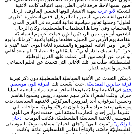
أصبح اسمها لاحقًا فرقة ناجي العلي، بعيد اغتياله. كانت الأغنية
الشعبيّة
لأبو عرب
سهلة الانتشار للونها الشعبي المألوف، الزجل
الشعبي الفلسطيني، المميز بآلة اليرغول. فغنى أسطورة "ظريف
الطول" وحملها تعابير سياسية فدائية انتشرت في القرى المدن
والمخيمات وفي أوساط التنظيمات الفلسطينية. وكان الزجال
الشعبي، أبو عرب من الرياديّين الذين حملت أغنيتهم السياسيّة
انتفاضة يوم الأرض في الجليل، فخلّدها ووثّقها بأغنية "كرمالك يا يوم
الأرض". ومن أغانيه المشهورة والمنتشرة لغاية اليوم، أغنية "هدي يا
بحر"، "ما نسيتك يا دار أهلي"،" يا يمّا في دقة عبابنا". لم تبتعد أغاني
أبو عرب عن المضامين التي عملت عليها الفرق الوطنيّة
الفلسطينيّة، ظلّت هي تلك الأغاني التي تتحدث عن الحلم الجماعي
بالتحرير والعودة للديار.
لا يمكن التحدث عن الأغنية السياسيّة الفلسطينيّة دون ذكر تجربة
فرقة صابرين المقدسيّة
. حيث أسّست تلك
الفرقة للون موسيقي
جديد
في الأغنية الوطنيّة يقودها الملحن سعيد مراد والمغنية كميليا
جبران. وغنّت لشعراء نذكر منهم محمود درويش وسميح القاسم
وحسين البرغوثي، أحد المزودين المركزيّين لأغنيتهم السياسية. بدت
موسيقى سعيد مراد متأثرة بألوان شرقيّة وغربيّة متداخلة، التي
أعتبرها برأيي إحدى التجارب المهمّة التي أحدثت تحولًا في اللون
الموسيقي للأغنية السياسيّة الفلسطينيّة. فكانت ألبومات
"دخان
البراكين"
و"موت النبي" و"جاي الحمام" مساهمة نوعيّة للموسيقى
الفلسطينيّة خاصّة، والإنتاج الثقافي الفلسطيني عامّة. وكانت