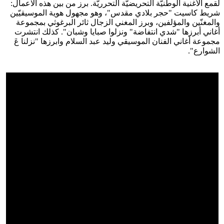
لقمع الأغنية الوطنيّة التحريضيّة التحرريّة. برز من بين هذه الاعمال:
شريط كاسيت "حجر بلادي مقدس"، وهو مجهول هوية الموسيقيّين
والمغنّين والمؤلفين، وبرز المغني الزجال ثائر البرغوثي بمجموعة
أغاني أبرزها "شدي انتفاضة" ونزلوا صبايا وشبان". كذلك انتشرت
مجموعة أغاني الفنان الموسيقي وليد عبد السلام وابرزها "نزلنا عَ
الشوارع".