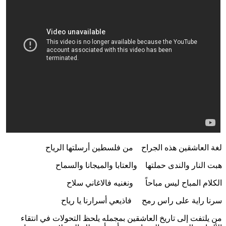
لغة
العاشقين
هذه
الجراح
من
فلسطين
أرسلتها
الرياح
هبت
النار
والندى
حملتها
والعتابا
والميجانا
والسماح
الكلام
المباح
ليس
مباحاً
ونغنيه
فالاغاني
سلاح
سرنا
راية
على
راس
رمح
فاذيعي
أسرارنا
يا
رياح
من يلتفت إلى تاريخ العاشقين بمجمله يلحظ التحولات في انتقاء