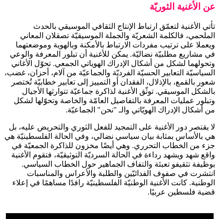
عن الأغنية الثوريّة
تأتي الأغنية لتعمّق ارتباط الإنتاج الثقافي الموسيقي بالحدث
الملحمي، فالكلمة الشعريّة والجملة الموسيقيّة تصقلان المعاني
ويعملا على ترتيب مفردات الارتباط بالأمكنة وبالهوية وموضعتهما
في مشاريع مطلبيّة نضاليّة. يمكن للأغنية أن تبلور المعرفة والوعي
وتحولهما لشكل من أشكال الإدراك الهوياتي الجمعي. تحوّل الأغاني
السياسيّة التعابير الحسيّة الفرديّة والجماعيّة من آلام، أحزان، غضب،
شعور بالقمع، بالإذلال، الفقدان أو التمييز إلى تعابير خطابيّة تُختصر
بالشكل الموسيقي. توثّق الأغنية لذاكرة جماعيّة تتوارثها الأجيال
وتبلور عمليات المعرفة بالتفاصيل العامّة والخاصة وتحوّلها لشكل
من أشكال الإدراك الهويّاتي والـ "نحن" الجماعيّة.
لا يقتصر دور الأغنية على التمجيد للفعل الثوري والتحريض عليه، بل
هي بالأساس بمثابة بيان سياسي نضالي، وفي الحالة الفلسطينيّة هي
جزء من الخطاب التحرري. وهي أيضًا مخزون للذاكرة الجمعيّة في
واقع شهد ويشهد رداءة في الحالة السرديّة التوثيقيّة، فتقوم الأغنية
بوظيفة تثقيفو تعبئة والتفاف الجماهير حول الخطاب السياسي.
انتشرت في صفوف الفدائيّين والطلبة والأعراس والمناسبات
الوطنية. كانت الأغنية الوطنيّة الفلسطينيّة رافدًا مساهمًا في إعلاء
قضية فلسطين عربيًا.