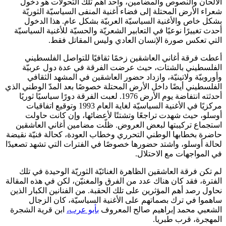
الألحان والنصوص والمضامين، وأحد أهم تلك التحولات هو دخول
شعراء الأرض المحتلة إلى فضاء أغنية المنفى السياسيّة الثوريّة
بشكل خاص والأغنية السياسيّة العربيّة بشكل عام. هذا الدخول
أحدث تغييرًا نوعيًا في التعابير الشعريّة والحسيّة للأغنية السياسيّة
التي تعكس صورة الإنسان العادي وليس المقاتل فقط.
أعطت فرقة أغاني العاشقين زخمًا ثقافيًا للتواصل الفلسطيني
الفلسطيني بالشتات، حيث عرضت الفرقة في عدة دول عربيّة
وأوروبيّة ولاتينيّة، وازداد حضور العاشقين في المشهد الثقافي
الفلسطيني أيضًا داخل الأرض المحتلة خصوصًا بعد المدّ الوطني الذي
أحدثته انتفاضة يوم الأرض 1976. لعبت الفرقة دورًا سياسيًا ثوريًا
مركزيًا في الأغنية السياسيّة لغاية العام 1993 وتوقيع اتفاقيات
أوسلو، حيث شهدت تراجعًا وتشتتًا لأعضائها، وإن كانت حاولت
استجماع تركيبتها لبعض العروض. ظلّت مضامين أغاني العاشقين
حاضرة بخطابها الوطني التحرري وخطاب العودة، كحالة فنيّة نقيضة
لحالة أوسلو، واشتد حضورها خصوصًا في الفترات التي تشهد تصعيدًا
في المواجهات مع الاحتلال.
لم تكن فرقة العاشقين الظاهرة الغنائيّة الثوريّة الوحيدة في تلك
الفترة، فقد كان هناك عدد من الفرق والمغنيّن، لكن في هذه المقالة
نحاول رصد أهم المؤثرين على تلك الحقبة. من الفنانين الكبار الذين
ساهموا في ترك بصماتهم على الأغنية السياسيّة، كان الزجال
الشعبي محمد إبراهيم صالح المعروف
بأبو عرب،
ابن قرية الشجرة
المهجرة، قرب طبريا.