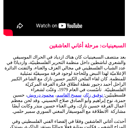
السبعينيات: مرحلة أغاني العاشقين
بعد منتصف السبعينيات كان هناك ازدياد في الحراك الموسيقي
والشعري لناشطين داخل منظمة التحرير الفلسطينيّة، وازديادًا في
عدد الشباب الفلسطيني في مجالي العزف والغناء، والتفتت الدائرة
الإعلاميّة لهذا النبض وللحاجة لوجود فرقة موسيقيّة تمثيلية
للمنظمة. كان لقاء الملحن الكبير حسين نازك مع الشاعر الكبير
الراحل أحمد دحبور نقطة انطلاق فكرة الفرقة المركزيّة
الفلسطينيّة. تأسّست في العام 1979، وغنّت لشعراء
فلسطينيّين:
توفيق زيّاد
،
سميح القاسم
،
محمود درويش
، حسين
حمزة، نوح إبراهيم وأبو الصادق صلاح الحسيني. وقد لحن معظم
أعمال الفرقة حسين نازك، وفي الغناء حسين منذر وكانت أيضًا
مشاركة الانطلاقة مع الموسيقار المغني السوري سمير حلمي.
أحدثت أغاني العاشقين وقعًا في الفضاء الفني الفلسطيني وفي
المزاج الشعبي، فكانت بمثابة فعلًا جماليًا يستفز الذاكرة، يستذكر