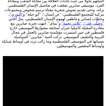
أغنياتهم تحولًا من حيث إحداث العلاقة بين معاناة الشعب ومعاناة
الفرد، موسيقى صابرين تعمّقت في تفاصيل الإنسان الفلسطيني،
تراثه، وحتى تقديم نصوص شعرية مغناة ترسم شخوص ومجموعات
مركبة للمجتمع الفلسطيني: "عن إنسان"، "أبو حبلة" و
"النوري"
،
وخطاب إنساني وعاطفي لهموم الإنسان الفلسطيني، مثل أغاني
"وصلّي علي"،
"ثلاثين نجمة"
و"يماي". انتهت تجربة صابرين مع
مغادرة المغنيّة كاميليا جبران لمتابعة مشوارها الموسيقي خارج
فلسطين في حين استمرت مؤسّسة صابرين بالعمل في مجال
التربية والتثقيف الموسيقي. تركت أغنية "صابرين" السياسيّة
بصماتها في الموسيقى الفلسطينية وما زالت تردد في أوساط شبابيّة
وأوساط المثقفين والموسيقيّين.