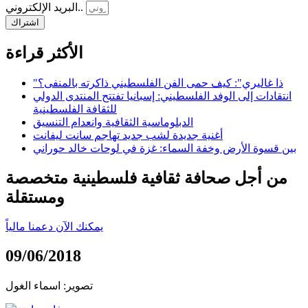
البريد الإلكتروني..
اشتراك
الأكثر قراءة
"ذا غاليري": كيف حمى الفن الفلسطيني ذاكرته بالمنفى؟
انتقادات إلى الوفد الفلسطيني: إسبانيا تفتتح المنتدى الدولي
للثقافة الفلسطينية
الدبلوماسية الثقافية وانعدام التنسيق
أغنية جديدة لشب جديد تهاجم سانت ليفانت
بين قسوة الأرض وخفة السماء: غزة في لوحات خالد حوراني
من أجل صحافة ثقافية فلسطينية متخصصة
ومستقلة
يمكنك الآن دعمنا مالياً
09/06/2018
تصوير: اسماء الغول