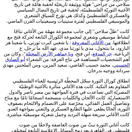
سلاحي من جراحي" هويّة ووثيقة تاريخيّة لحقبة هامّة في تاريخ
الأغنية الثوريّة الفلسطينيّة، لحقبة في تاريخ النضال السياسي
والعسكري الفلسطينيّ وكذلك هي تؤرخ للسياق الشعري
والموسيقي الفلسطيني لفترة ستينيات وسبعينيات القرن الماضي.
كانت "طلّ سلاحي" إلى جانب مجموعة مهمّة من الأغاني نتاجًا
لنشاط موسيقي وشعري لمجموعة الكورال التابعة لحركة فتح مع
انطلاقتها.
من الأغاني المعروفة
: يا شعبي كبرت ثورتي، يا شعبنا هز
البارود، ما بنتحول، مدي يا ثورتنا مدي، عهد الله ما نرحل، ع
الرباعية،
جر المدفع
، ابن فتح،
ويا جماهير الأرض المحتلة
"، وكان من
أهم الشخصيات المساهمة في نتاج الفرقة: من الشعراء
أبو الصادق
الحسيني
، محمد حسيب القاضي، سعيد المزين، ومن الملحنين مهدي
سردانة ووجيه بدرخان.
انطلاق كورال الثورة سجّل المحطّة الرئيسية للغناء الفلسطيني
المقاوم بعد النكبة. كانت هذه الأغاني متأثرة بالأغنية الوطنيّة
المصريّة التي تصاعدت في فترة المواجهة بين مصر ناصر والدول
الاستعماريّة. كانت الألحان والكلمات منسجمة انسجامًا تامًا مع مناخ
وتفاصيل العمل الفدائي، محرّضة على الانضمام والالتحام بصفوف
الثورة، ألحانًا يطغى عليها الطابع العسكري والتغني بمواجهة العدو.
كانت الأغاني سريعة سهلة الترديد وجمل شعريّة موسيقيّة مباشرة.
كانت أغاني الثورة تبثّ من صوت العاصفة ولاحقًا من صوت
فلسطين في القاهرة بعد دمج الوسائل الإعلامية التابعة لمختلف