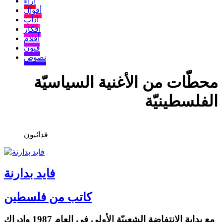
آراء
أقوال
آداب
أفكار
أفلام
فنون
نصوص
محطّات من الأغنية السياسيّة
الفلسطينيّة
فدائيون
فايد بدارنة
كاتب من فلسطين
مع بداية الانتفاضة الشعبيّة الأولى في العام 1987 وإدراك