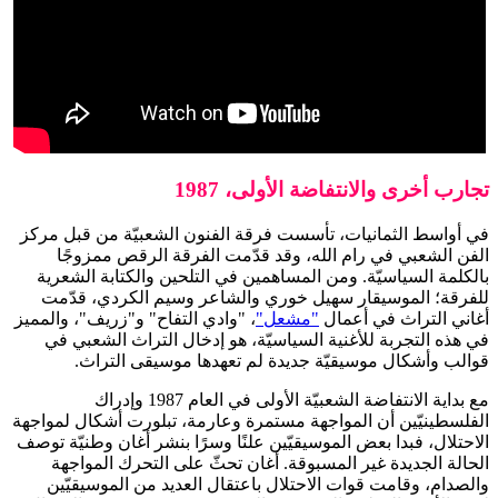
تجارب أخرى والانتفاضة الأولى، 1987
في أواسط الثمانيات، تأسست فرقة الفنون الشعبيّة من قبل مركز
الفن الشعبي في رام الله، وقد قدّمت الفرقة الرقص ممزوجًا
بالكلمة السياسيّة. ومن المساهمين في التلحين والكتابة الشعرية
للفرقة؛ الموسيقار سهيل خوري والشاعر وسيم الكردي، قدّمت
أغاني التراث في أعمال
"مشعل"
، "وادي التفاح" و"زريف"، والمميز
في هذه التجربة للأغنية السياسيّة، هو إدخال التراث الشعبي في
قوالب وأشكال موسيقيّة جديدة لم تعهدها موسيقى التراث.
مع بداية الانتفاضة الشعبيّة الأولى في العام 1987 وإدراك
الفلسطينيّين أن المواجهة مستمرة وعارمة، تبلورت أشكال لمواجهة
الاحتلال، فبدا بعض الموسيقيّين علنًا وسرًا بنشر أغان وطنيّة توصف
الحالة الجديدة غير المسبوقة. أغان تحثّ على التحرك المواجهة
والصدام، وقامت قوات الاحتلال باعتقال العديد من الموسيقيّين