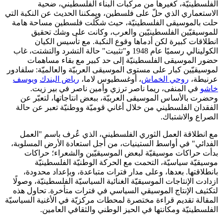
الفلسطينيّة، كغيرها من مركبات البناء الفلسطيني، ضحية
الاستعماري الذي حلّ على فلسطين، ويمكننا الحديث عن النكبة التي
حلت بالموسيقى الفلسطينيّة، حيث شكّلت فلسطين مساحة هامة
للموسيقيّين الفلسطينيّين والعرب، وكانت على وشك تحقيق
انطلاقات كبيرة لكن أدماها وقوع النكبة. مع تأسيس الكيان
الكولينالي رسميًا عام 1948 و"تثبيت" حالة التشرد والتشتت، غاب
حضور الموسيقى الفلسطينيّة إلى حد كبير مع بقاء مساهمات
لموسيقيّين كبار على مستوى الموسيقى العربيّة والعالميّة: سلفادور
عرنيطة،
روحي الخماش
، أوغسطيوس لاما،
رياض البندك
ويوسف
خاشو
في المنفى، ريما ناصر ترزي وأمين ناصر في بير زيت.
وحضرت بالأساس الموسيقى العربيّة، ببعض انتاجاتها، لتعبّر عن
الفقدان الفلسطيني من خلال أغاني قوميّة ووطنيّة تعبر عن حالة
الصراع والاشتباك.
مع انطلاقة العمل الثوري الفلسطيني، الذي عُرف باسم "العمل
الفدائي" في أواسط الستينيات، من أجل استعادة الأرض المسلوبة،
بدأت حراكات موسيقيّة لبعض الموسيقيّين والشعراء؛ حراكات
موسيقيّة سياسيّة، التحمت مع الحركة الوطنيّة الفلسطينيّة
بانطلاقتها. بعدها، وعلى مدار فترات متباعدة، وبإعداد محدودة،
ازدادت الإنتاجات الموسيقيّة الغنائية السياسيّة الفلسطينيّة، وصولًا
لتكثيف الإنتاج الموسيقي السياسي في فترات متأخرة. تحاول هذه
المقالة تقديم قراءة مختصرة لمحطات مركزيّة في الأغنية السياسيّة
الفلسطينيّة ومكانتها في الحيز الوطني والثقافي العامين.