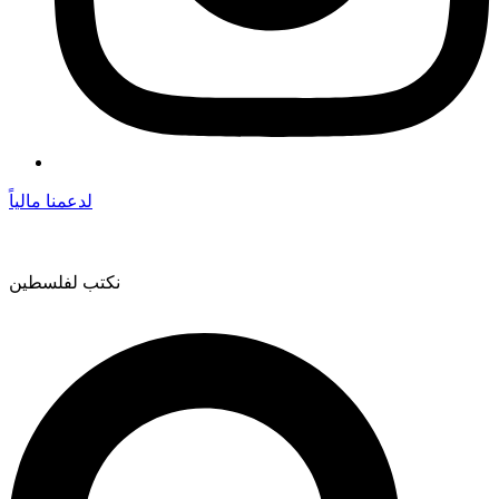
لدعمنا مالياً
نكتب لفلسطين