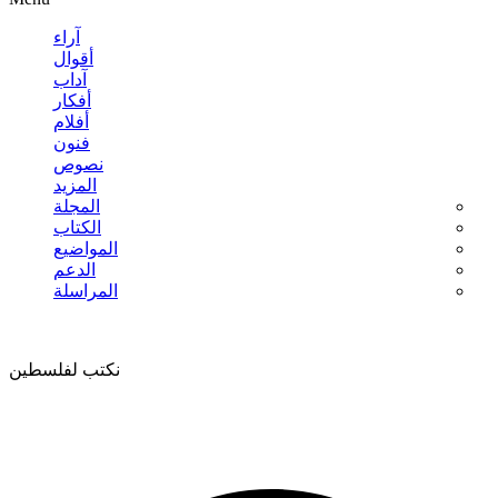
آراء
أقوال
آداب
أفكار
أفلام
فنون
نصوص
المزيد
المجلة
الكتاب
المواضيع
الدعم
المراسلة
نكتب لفلسطين