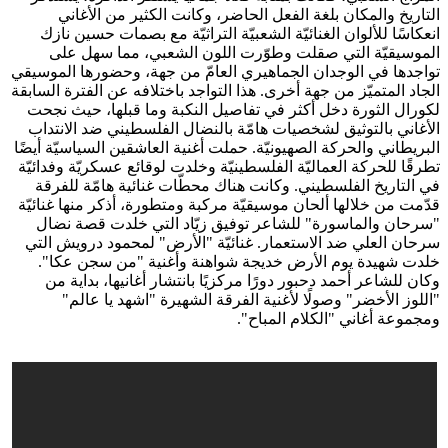
التاريخ والمكان بلغة الفعل الحاضر، وكانت الكثير من الأغاني
انعكاسًا للألوان الغنائيّة الشعبيّة التراثيّة مع بصمات حسين نازك
الموسيقيّة التي صقلت وطوّرت اللون الشعبي، مما سهل على
تواجدها في الوجدان الجماهيري العامّ من جهة، وحضورها الموسيقي
الجاد المتميّز من جهة أخرى. هذا التواجد باختلافه عن الفترة السابقة
لكورال الثورة دخل أكثر في تفاصيل النكبة وما قبلها، حيث نجحت
الأغاني بالتوثيق لشخصيات هامّة بالنضال الفلسطيني ضد الانتداب
البريطاني والحركة الصهيونيّة. حملت أغنية العاشقين السياسيّة أيضًا
تطرقًا للحركة العماليّة الفلسطينيّة وخلدت لوقائع عسكريّة وفدائيّة
في التاريخ الفلسطيني. وكانت هناك محطّات غنائية هامّة للفرقة
قدّمت من خلالها ألحان موسيقيّة مركبة ومتطورة، أذكر منها غنائيّة
"سرحان والماسورة" للشاعر توفيق زيّاد التي خلدت قصة نضال
سرحان العلي ضد الاستعمار. غنائيّة "الأرض" لمحمود درويش التي
خلدت شهيدة يوم الأرض خديجة شواهنة وأغنية "من سجن عكا".
وكان للشاعر أحمد دحبور دورًا مركزيًا بانتشار أغانيها، بداية من
"اللوز الأخضر" وصولًا لأغنية الفرقة الشهيرة "اشهد يا عالم"
ومجموعة أغاني "الكلام المباح".