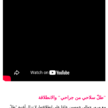
"طلّ سلاحي من جراحي" والانطلاقة
مع مرور حوالي خمسين عامًا على انطلاقتها، لا تزال أغنية "طلّ