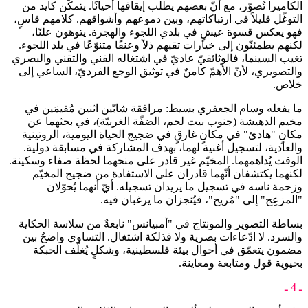
الكاميرا تُصوّر، مع أنّ بعضهم يطلب إيقافها أحيانًا. يتمكّن كايد من
التوغّل قليلاً في ارتباكاتهم، وبين دموعهم وأشواقهم. كلامهم قاسٍ،
فهو يعكس قسوة عيشٍ في بلدي اللجوء والهجرة. يتوهون علنًا،
لكنهم يطمئنّون إلى خيارات تقيهم ذلاً وعنفًا متنوّعًا في بلد اللجوء.
تغيب السينما، فالوثائقيّ عاديّ في اشتغاله الفني والتقني والبصري
والتصويري، لأنّ الأهمّ كامنٌ في توثيق الوجع الفرديّ، الساعي إلى
خلاص.
ما يفعله وسام الجعفري بسيط: مرافقة شابّين اثنين مُقيمَين في
مخيم الدهيشة (جنوب بيت لحم، الضفّة الغربيّة)، في بحثهما عن
مكانٍ "هادئ" في مكانٍ غارقٍ في ضجيج الحياة اليومية، الروتينية
والعادية، لتسجيل أغنية لهما، بهدف المشاركة في مسابقة دولية.
الوقت يُداهمهما. المخيّم غير قادر على منحهما لحظة صفاء وسكينة.
لكنهما يكتشفان أنّهما قادران على الاستفادة من ضجيج المخيّم
وزحمة ناسه في تسجيل ما يريدان تسجيله. أيّ أنهما يُحوّلان
"المزعِج" إلى "مُريح"، فيُنجزان ما يرغبان فيه.
بساطة التصوير والمونتاج في "أمبيانس" نابعةٌ من سلاسة الحكاية
والسرد. لا ادّعاءات بصرية ولا فذلكة اشتغال. التساوي واضحٌ بين
مضمون يتعمّق في أحوال بيئة فلسطينية، وشكلٍ يُغلّف الحبكة
بحيوية قول ومتابعة ومعاينة.
ـ 4 ـ