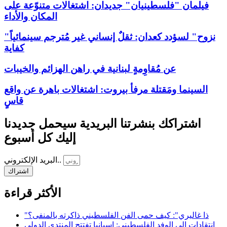
فيلمان "فلسطينيان" جديدان: اشتغالات متنوّعة على
المكان والأداء
"نزوح" لسؤدد كعدان: ثقلٌ إنساني غير مُترجم سينمائياً
كفاية
عن مُقاوِمةٍ لبنانية في راهن الهزائم والخيبات
السينما ومَقتلة مرفأ بيروت: اشتغالات باهرة عن واقع
قاسٍ
اشتراكك بنشرتنا البريدية سيحمل جديدنا
إليك كل أسبوع
البريد الإلكتروني..
اشتراك
الأكثر قراءة
"ذا غاليري": كيف حمى الفن الفلسطيني ذاكرته بالمنفى؟
انتقادات إلى الوفد الفلسطيني: إسبانيا تفتتح المنتدى الدولي