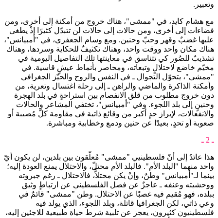
وتعبير.
مع هشام كايد، في "ممشى"، هناك خروج من أمكنة إلى أخرى، ومن
فضاءات إلى أخرى، ومن حالات إلى حالات لن تتبدّل كثيرًا إذْ يطغى
عليها غضبٌ وقهر وحبّ وحنين. ومع وسام الجعفري، في "أمبيانس"،
هناك مكان واحد ووقت واحد، وهناك تكثيفٌ للحكاية وسردها، وهناك
تشذيبٌ للصُور كي تتناسق في معاينتها تلك التفاصيل اليومية في
مخيّم خاضع لاحتلالٍ وتبعاته، ومحاصر بأنماط عيشٍ قاسية. في
"ممشى"، يتحوّل التجوال ـ في النفس والروح والحيّز الجغرافي
وأمكنة الذاكرة والماضي والراهن ـ إلى رحلة اغتسال وتعرية، من
دون خروج مطلوب من قلق الانفصام بين استراحةٍ في بلد الهجرة
وحنينٍ إلى بلد اللجوء. وفي "أمبيانس"، تختفي المشاعر والحالات
والانفعالات، لإبراز حدٍ أكبر من وقائع ذاتية في مقاومة كلّ مُصيبة أو
صعوبة أو تحدٍ، بعيدًا عن حنين ودمع وخطابية ومباشرة.
ـ 2 ـ
هذا عائدٌ إلى أنّ فلسطينيي "ممشى" مُعلّقون بين بلدين، لن يكون أيّ
واحد منهما "البلد الأم". فالبلد الأم محتلّ، والاحتلال يمنع العودة إليه؛
بينما لـ"أمبيانس" وطنٌ، وإنْ يكن محتلاًّ، فالاحتلال ـ رغم جبروته
ووحشيته وعنفه ـ عاجزٌ عن فصل الفلسطيني عن ارتباطٍ وثيق
ببلده، فهو مُقيم فيه غصبًا عن الاحتلال. وطن "ممشى" قائمٌ في
وعي ذاتي، لكن الجغرافيا قاتلة، وبلد اللجوء، الذي يولد فيه
فلسطينيون كثيرون، يعجز عن تلبية شرط حياة طبيعية للاجئين إليه،