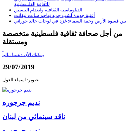
للثقافة الفلسطينية
الدبلوماسية الثقافية وانعدام التنسيق
أغنية جديدة لشب جديد تهاجم سانت ليفانت
بين قسوة الأرض وخفة السماء: غزة في لوحات خالد حوراني
من أجل صحافة ثقافية فلسطينية متخصصة
ومستقلة
يمكنك الآن دعمنا مالياً
29/07/2019
تصوير: اسماء الغول
نديم جرجوره
ناقد سينمائي من لبنان
نديم جرجوره