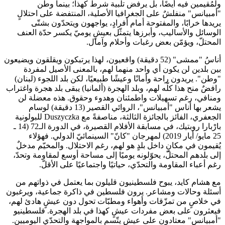
ولمُقيمين فيه أيضًا، بل يرفض تلبية شرط كهذا؛ بينما وطن
"أمبيانس" منفلشٌ على الجغرافيا الأصلية، المنتفضة على احتلالٍ
يريدها خرابًا، والمفتوحة أمام أفرادٍ، يواجهون ويتحدّون بشتّى
الوسائل والأساليب، وأبرزها يتمثّل بعيشٍ يوميّ يكسر حدّة العنف
المحتلّ، ويؤمّن بعض رغبات وأحلام وآمال.
أناسُ "ممشى" (52 دقيقة) واقعيون، لهذا يرتبكون ويقلقون ويضيعون
بين بلدين لن يكون أي واحد منهما لهم، بالمعنى الأصيل لمفردة
"وطن". يريدون راحة وأمانًا وعيشًا طبيعيًا، لكن بلد اللجوء (لبنان)
رافضٌ منح هذا كلّه لهم، وبلد الهجرة (ألمانيا) يبقى بلد هجرة واغتراب
ومنافي، رغم تسهيلات واطمئنان وهدوء وحقوق. هذه معضلة لن
يشعر بها أناس "أمبيانس"، الروائي القصير (13 دقيقة) لوسام
الجعفري، الفائز بالجائزة الثالثة، مناصفةً مع Duszyczka للبولونية
بارْبارا روبتيك، في مسابقة الأفلام القصيرة، في الدورة الـ72 (14 ـ
25 مايو/ أيار 2019) لمهرجان "كانّ" السينمائيّ الدولي. فهؤلاء
يُقيمون في مكانٍ داخل بلدٍ هو لهم، رغم الاحتلال. والمخيّم مدخلٌ
إلى بلدهم المحتلّ، يحوّلونه يوميًا إلى مساحة أوسع لمقاومة وتحدّ،
رغم أعباء المقاومة والتحدّي، حياتيًا واجتماعيًا على الأقلّ.
مع هشام كايد، يبوح فلسطينيون قليلون بما يعتمل في ذواتهم من
أسئلة وحالات ومشاعر. يرون فلسطين في ذاكرة جماعية، ويرغبون
في خلاصٍ من تمزّقات وأهواء ومطبّات تحول دون عيشٍ هادئ لهم،
فيعثرون على بعض مفردات عيشٍ كهذا في بلد الهجرة. فلسطينيو
"أمبيانس" معتادون على عيشٍ يتّسم بالمواجهة والتحدّي اليوميين.