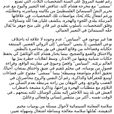
رغم أهمية المرويّ على ألسنة الشخصيات الثلاث، التي تصنع
"ممشى" مع مخرجه هشام كايد، تتناقض لغة التعبير والبوح مع عدم
تحرير النصّ السينمائيّ الفلسطينيّ من بكائيته ومباشرته وخطابيّته.
ورغم انفعالٍ يكاد يُحدّد مواصفات تلك الشخصيات، في علاقاتها
المرتبكة ببلدي اللجوء والهجرة، ينكشف غليان هذا كلّه وتساؤلاته،
وقلق الشخصيات، بأسلوبٍ تقليدي غير قادرٍ على منح جوهر ما يُقال
حقّه السينمائيّ في التعبير الجمالي.
هذا غير موجود في "أمبيانس". عدم وجوده لا علاقة له باختلاف
نوعي الفيلمين، إذْ ينتمي "أمبيانس" إلى الروائي القصير، المنبثقة
حكاياته وفضاءاته من وقائع العيش في بؤر محاصرة بالبطش
والاختناق والقمع والضجيج، بينما يختار هشام كايد الوثائقيّ كي يحفظ
حكايات شبابية ويقيها من الاندثار، وسط انقلابات خطرة يمرّ بها
العالم برمّته. "أمبيانس" واقعيّ وحيويّ في مقاربته الواقع، وقراءة
فصولٍ من يومياته، في مخيّم مُقيم في ضيقٍ واختناق يمنعان، أحيانًا،
تحقيق أحلامٍ متواضعة وبسيطة؛ بينما "ممشى" مفتوح على فضاءات
أوسع للجغرافيا والذاكرة، رغم أنّ النفس والروح محاصرتان في
الغضب والوجع، وفي التوهان بين راحة مرتبطة بعدم التمكّن من
التلاؤم مع متطلبات الهجرة وراحتها، وذاكرة مشبعة باضطراب
العيش في بلد ينبذ اللاجئين إليه بشتّى الوسائل، لكنه يمنحهم ـ في
الوقت نفسه ـ أكثر من متنفّس إنساني وانفعالي وعائليّ.
سلاسة المعاينة السينمائية لأحوال مستلّة من يوميات مخيم
الدهيشة، تُقابلها سلاسة معالجة وبساطة اشتغال وسهولة تعبير،