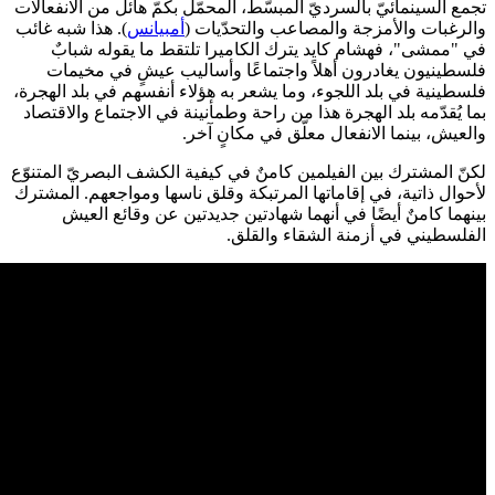
تجمع السينمائيّ بالسرديّ المبسّط، المحمّل بكمّ هائل من الانفعالات
والرغبات والأمزجة والمصاعب والتحدّيات (
أمبيانس
). هذا شبه غائب
في "ممشى"، فهشام كايد يترك الكاميرا تلتقط ما يقوله شبابٌ
فلسطينيون يغادرون أهلاً واجتماعًا وأساليب عيشٍ في مخيمات
فلسطينية في بلد اللجوء، وما يشعر به هؤلاء أنفسهم في بلد الهجرة،
بما يُقدّمه بلد الهجرة هذا من راحة وطمأنينة في الاجتماع والاقتصاد
والعيش، بينما الانفعال معلّق في مكانٍ آخر.
لكنّ المشترك بين الفيلمين كامنٌ في كيفية الكشف البصريّ المتنوّع
لأحوال ذاتية، في إقاماتها المرتبكة وقلق ناسها ومواجعهم. المشترك
بينهما كامنٌ أيضًا في أنهما شهادتين جديدتين عن وقائع العيش
الفلسطيني في أزمنة الشقاء والقلق.