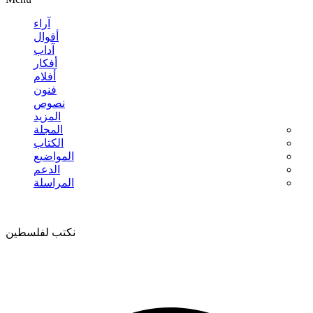
آراء
أقوال
آداب
أفكار
أفلام
فنون
نصوص
المزيد
المجلة
الكتاب
المواضيع
الدعم
المراسلة
نكتب لفلسطين