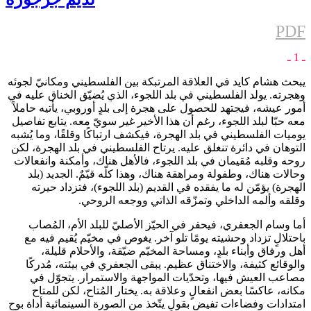
PDF
ـ 1 ـ
يبحث هشام كايد في العلاقة المرتبكة بين الفلسطيني ومكانيّ لجوئه
وهجرته. يولد الفلسطيني في بلد اللجوء، الذي يُضيّق الخناق عليه في
أمور عيشه، فيجتهد للحصول على هجرة إلى بلدٍ أوروبي، يأتيه حاملاً
معه حبّا لبلد اللجوء، رغم أن هذا الأخير غير سويّ معه. يتابع تفاصيل
يوميات الفلسطيني في بلد الهجرة، فيكشف ارتباكًا وقلقًا، وما يُشبه
التوهان في دائرة تنغلق عليه. يرتاح الفلسطيني في بلد الهجرة، لكن
روحه وقلبه مُقيمان في بلد اللجوء، فالأهل هناك، وأمكنة وانفعالات
وحالات هناك، وطفولة ومراهقة هناك، وهذا كلّه قيّمٌ. الجديد (بلد
الهجرة) يؤمّن له ما يفقده في القديم (بلد اللجوء)، فتزداد حيرته
وقلقه وألمه الداخلي وتمزّقه الذاتي ووجعه الروحي.
أما وسام الجعفري، فيحفر في الحيّز الأصليّ للبلد الأم، المُصاب
باحتلالٍ تزداد وحشيته يومًا تلو آخر. يغوص في مخيّم يُقيم فيه مع
أهل ورفاق وأبناء بلدٍ، ومساحة المخيّم ضيّقة، والأحلام قليلة،
والوقائع كثيفة، والاختناق عظيم. يبقى الجعفري في بيئته، مُدركًا
مصاعب العيش فيها، وتحدّيات المواجهة والاستمرار. يتجوّل في
مكانه، عاكسًا بعض انفعالٍ وعلاقة به. يختار المُتاح، لكن للمتاح
امتدادات وفضاءات تفيض بقولٍ يتّخذ من الصورة السينمائية أداة بوح