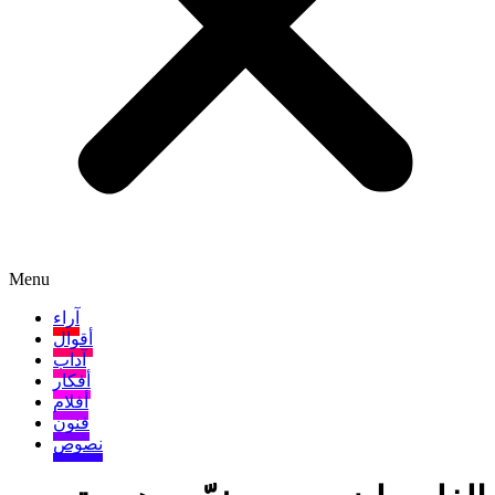
Menu
آراء
أقوال
آداب
أفكار
أفلام
فنون
نصوص