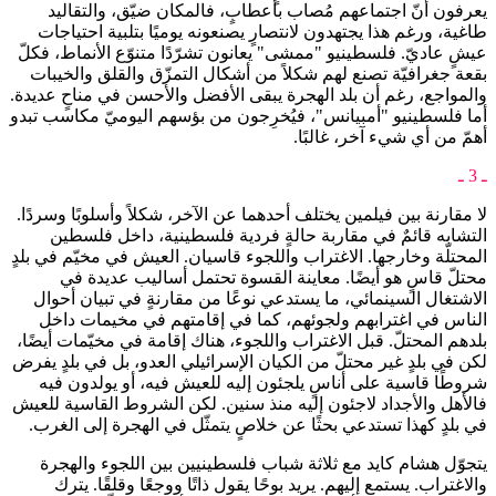
يعرفون أنّ اجتماعهم مُصاب بأعطابٍ، فالمكان ضيّق، والتقاليد
طاغية، ورغم هذا يجتهدون لانتصارٍ يصنعونه يوميًا بتلبية احتياجات
عيشٍ عاديّ. فلسطينيو "ممشى" يعانون تشرّدًا متنوّع الأنماط، فكلّ
بقعة جغرافيّة تصنع لهم شكلاً من أشكال التمزّق والقلق والخيبات
والمواجع، رغم أن بلد الهجرة يبقى الأفضل والأحسن في مناحٍ عديدة.
أما فلسطينيو "أمبيانس"، فيُخرِجون من بؤسهم اليوميّ مكاسب تبدو
أهمّ من أي شيء آخر، غالبًا.
ـ 3 ـ
لا مقارنة بين فيلمين يختلف أحدهما عن الآخر، شكلاً وأسلوبًا وسردًا.
التشابه قائمٌ في مقاربة حالةٍ فردية فلسطينية، داخل فلسطين
المحتلّة وخارجها. الاغتراب واللجوء قاسيان. العيش في مخيّم في بلدٍ
محتلّ قاسٍ هو أيضًا. معاينة القسوة تحتمل أساليب عديدة في
الاشتغال السينمائي، ما يستدعي نوعًا من مقارنةٍ في تبيان أحوال
الناس في اغترابهم ولجوئهم، كما في إقامتهم في مخيمات داخل
بلدهم المحتلّ. قبل الاغتراب واللجوء، هناك إقامة في مخيّمات أيضًا،
لكن في بلدٍ غير محتلّ من الكيان الإسرائيلي العدو، بل في بلدٍ يفرض
شروطًا قاسية على أناسٍ يلجئون إليه للعيش فيه، أو يولدون فيه
فالأهل والأجداد لاجئون إليه منذ سنين. لكن الشروط القاسية للعيش
في بلدٍ كهذا تستدعي بحثًا عن خلاصٍ يتمثّل في الهجرة إلى الغرب.
يتجوّل هشام كايد مع ثلاثة شباب فلسطينيين بين اللجوء والهجرة
والاغتراب. يستمع إليهم. يريد بوحًا يقول ذاتًا ووجعًا وقلقًا. يترك