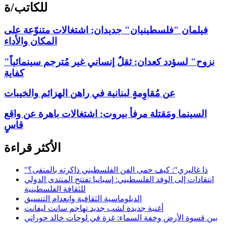
للكاتب/ة
فيلمان "فلسطينيان" جديدان: اشتغالات متنوّعة على
المكان والأداء
"نزوح" لسؤدد كعدان: ثقلٌ إنساني غير مُترجم سينمائياً
كفاية
عن مُقاوِمةٍ لبنانية في راهن الهزائم والخيبات
السينما ومَقتلة مرفأ بيروت: اشتغالات باهرة عن واقع
قاسٍ
الأكثر قراءة
"ذا غاليري": كيف حمى الفن الفلسطيني ذاكرته بالمنفى؟
انتقادات إلى الوفد الفلسطيني: إسبانيا تفتتح المنتدى الدولي
للثقافة الفلسطينية
الدبلوماسية الثقافية وانعدام التنسيق
أغنية جديدة لشب جديد تهاجم سانت ليفانت
بين قسوة الأرض وخفة السماء: غزة في لوحات خالد حوراني