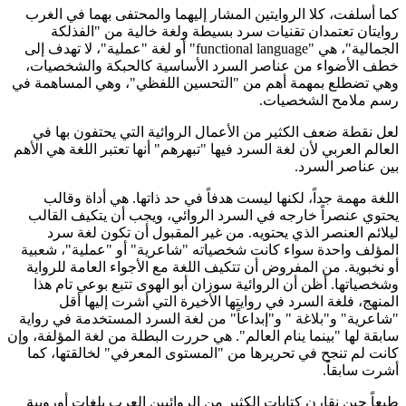
كما أسلفت، كلا الروايتين المشار إليهما والمحتفى بهما في الغرب
روايتان تعتمدان تقنيات سرد بسيطة ولغة خالية من "الفذلكة
الجمالية"، هي "functional language" أو لغة "عملية"، لا تهدف إلى
خطف الأضواء من عناصر السرد الأساسية كالحبكة والشخصيات،
وهي تضطلع بمهمة أهم من "التحسين اللفظي"، وهي المساهمة في
رسم ملامح الشخصيات.
لعل نقطة ضعف الكثير من الأعمال الروائية التي يحتفون بها في
العالم العربي لأن لغة السرد فيها "تبهرهم" أنها تعتبر اللغة هي الأهم
بين عناصر السرد.
اللغة مهمة جداً، لكنها ليست هدفاً في حد ذاتها. هي أداة وقالب
يحتوي عنصراً خارجه في السرد الروائي، ويجب أن يتكيف القالب
ليلائم العنصر الذي يحتويه. من غير المقبول أن تكون لغة سرد
المؤلف واحدة سواء كانت شخصياته "شاعرية" أو "عملية"، شعبية
أو نخبوية. من المفروض أن تتكيف اللغة مع الأجواء العامة للرواية
وشخصياتها. أظن أن الروائية سوزان أبو الهوى تتبع بوعي تام هذا
المنهج، فلغة السرد في روايتها الأخيرة التي أشرت إليها أقل
"شاعرية" و"بلاغة " و"إبداعاً" من لغة السرد المستخدمة في رواية
سابقة لها "بينما ينام العالم". هي حررت البطلة من لغة المؤلفة، وإن
كانت لم تنجح في تحريرها من "المستوى المعرفي" لخالقتها، كما
أشرت سابقاً.
طبعاً حين نقارن كتابات الكثير من الروائيين العرب بلغات أوروبية