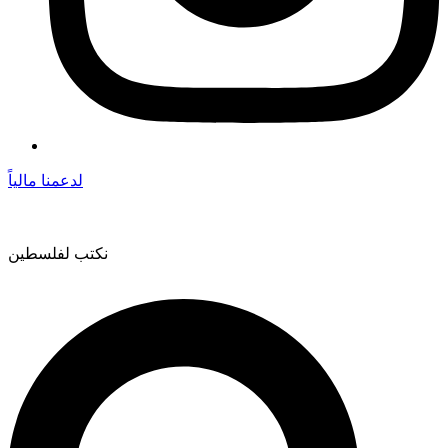
لدعمنا مالياً
نكتب لفلسطين