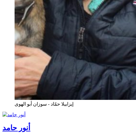
إيزابيلا حمّاد - سوزان أبو الهوى
أنور حامد