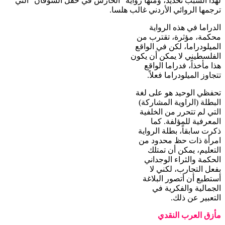
لهذا السبب تحديد، ومنها رواية "الحارس في حقل الشوفان" التي
ترجمها الروائي الأردني غالب هلسا.
الدراما في هذه الرواية
محكمة، مؤثرة، تقترب من
الميلودراما، لكن في الواقع
الفلسطيني لا يمكن أن يكون
هذا مأخذاً، فدراما الواقع
تتجاوز الميلودراما فعلاً.
تحفظي الوحيد هو على لغة
البطلة (الراوية المشاركة)
التي لم تتحرر من الخلفية
المعرفية للمؤلفة. كما
ذكرت سابقاً، بطلة الرواية
امرأة ذات حظ محدود من
التعليم، يمكن أن تمتلك
الحكمة والثراء الوجداني
بفعل التجارب، لكني لا
أستطيع أن أتصور البلاغة
الجمالية والفكرية في
التعبير عن ذلك.
مأزق العرب النقدي