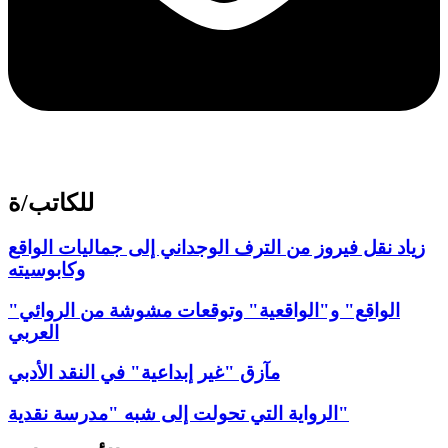
للكاتب/ة
زياد نقل فيروز من الترف الوجداني إلى جماليات الواقع
وكابوسيته
"الواقع" و"الواقعية" وتوقعات مشوشة من الروائي
العربي
مآزق "غير إبداعية" في النقد الأدبي
الرواية التي تحولت إلى شبه "مدرسة نقدية"