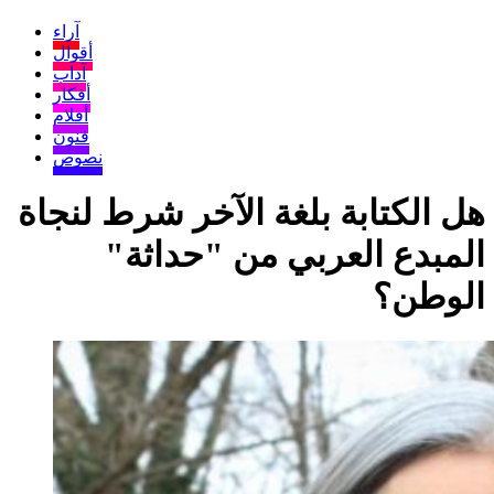
آراء
أقوال
آداب
أفكار
أفلام
فنون
نصوص
هل الكتابة بلغة الآخر شرط لنجاة
المبدع العربي من "حداثة"
الوطن؟