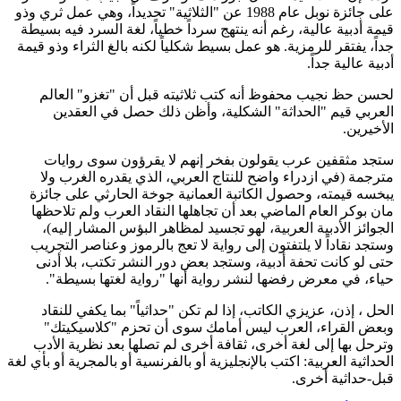
على جائزة نوبل عام 1988 عن "الثلاثية" تحديداً، وهي عمل ثري وذو
قيمة أدبية عالية، رغم أنه ينتهج سرداً خطياً، لغة السرد فيه بسيطة
جداً، يفتقر للرمزية. هو عمل بسيط شكلياً لكنه بالغ الثراء وذو قيمة
أدبية عالية جداً.
لحسن حظ نجيب محفوظ أنه كتب ثلاثيته قبل أن "تغزو" العالم
العربي قيم "الحداثة" الشكلية، وأظن ذلك حصل في العقدين
الأخيرين.
ستجد مثقفين عرب يقولون بفخر إنهم لا يقرؤون سوى روايات
مترجمة (في ازدراء واضح للنتاج العربي، الذي يقدره الغرب ولا
يبخسه قيمته، وحصول الكاتبة العمانية جوخة الحارثي على جائزة
مان بوكر العام الماضي بعد أن تجاهلها النقاد العرب ولم تلاحظها
الجوائز الأدبية العربية، لهو تجسيد لمظاهر البؤس المشار إليه)،
وستجد نقاداً لا يلتفتون إلى رواية لا تعج بالرموز وعناصر التجريب
حتى لو كانت تحفة أدبية، وستجد بعض دور النشر تكتب، بلا أدنى
حياء، في معرض رفضها لنشر رواية أنها "رواية لغتها بسيطة".
الحل ، إذن، عزيزي الكاتب، إذا لم تكن "حداثياً" بما يكفي للنقاد
وبعض القراء، العرب ليس أمامك سوى أن تحزم "كلاسيكيتك"
وترحل بها إلى لغة أخرى، ثقافة أخرى لم تصلها بعد نظرية الأدب
الحداثية العربية: اكتب بالإنجليزية أو بالفرنسية أو بالمجرية أو بأي لغة
قبل-حداثية أخرى.