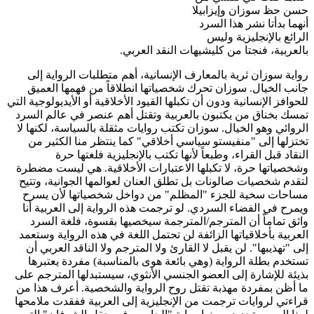
حسن حظ سوزان وإيزابيلا
أنهما بدأتا نشر هذا السرد
الرائع بالإنجليزية وليس
بالعربية، فنجتا من كليشيهات النقد العربي.
رواية سوزان ثرية بالمعارف الإنسانية، أهم متطلبات الرواية إلى
جانب الخيال. سوزان تحرك شخصياتها انطلاقاً من فهمها العميق
للحوافز الإنسانية ودون أن تكبلها القيود الأخلاقية أو الأيديولوجية التي
تمسك بخناق من يكتبون بالعربية وتقتل أهم عنصر في عالم السرد
الروائي وهو الخيال. سوزان تكتب روايات مثقلة بالسياسة، لكنها لا
تختزلها إلى "منفيستو سياسي أخلاقي" كما ينتظر منا الكثير من
النقاد قبل القراء، وطبعاً لأنها تكتب بالإنجليزية فلغتها حرة
وشخصياتها حرة، لا تكبلها الاعتبارات الأخلاقية. هي ليست مضطرة
لتقدم شخصيات صالونات بل تطلق العنان لعوالمها الجوانية، وتتيح
مساحات سخية للجزء "المظلم" من دواخل شخصياتها لأن يسرح
ويمرح في الفضاء السردي. لو ترجمت هذه الرواية إلى العربية أنا
واثق تماماً أن المترجم/المترجمة سيخصيها بقسوة، فلغة السرد
العربية بأخلاقياتها الزائفة لن تحتمل اللغة في هذه الرواية وستعمد
إلى "تهذيبها". لن يقبل لا القارئ ولا المترجم ولا الناقد العربي أن
تستخدم بطلة الرواية (وهي بائعة هوى بالمناسبة) مفردة يعتبرها
بذيئة للإشارة إلى العضو الجنسي الأنثوي، سيستبدلها المترجم على
ما أظن بمفردة مهذبة تقتل روح الرواية والشخصية. أعرف هذا من
قراءتي لروايات ترجمت من الإنجليزية إلى العربية ففقدت ملامحها