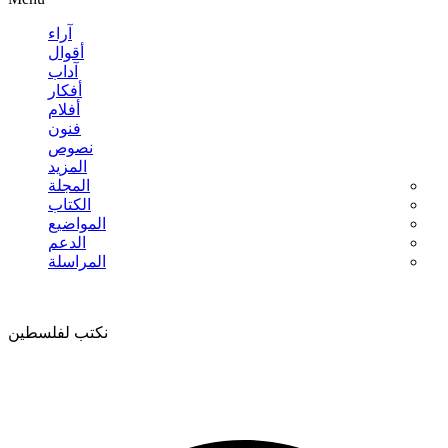
آراء
أقوال
آداب
أفكار
أفلام
فنون
نصوص
المزيد
المجلة
الكتاب
المواضيع
الدعم
المراسلة
نكتب لفلسطين