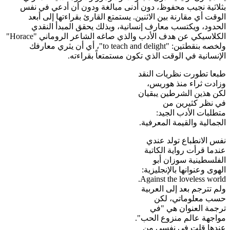
بثلاثية نجيب محفوظ، دون أدنى مبالغة ودون أن أدعي في نفس
الوقت أي مقارنة بين الاثنين. يستمتع القارئ بقراءتها إلى أبعد
الحدود، ويكتسب معارف إنسانية، وبذلك يحقق المبدأ النقدي
الكلاسيكي عن هدف الأدب والذي صاغه الشاعر الروماني "Horace"
ولخصه بنقطتين: "to teach and delight"، أي أن يثري معارفك
الإنسانية في الوقت الذي تكون مستمتعاً بقراءته.
طبعا تطورت نظريات النقد
وزادت ثراء منذ هوريس،
لكن هذين الشرطين يبقيان
في نظر كثيرين من
متطلبات الأدب الجيد:
الجمالية والقيمة المعرفية.
نفس الانطباع تولد عندي
عندما قرأت رواية الكاتبة
الفلسطينية سوزان أبو
الهوى وعنوانها بالإنجليزية:
Against the loveless world.
ولم تترجم بعد إلى العربية
حسب معلوماتي، لكن
ترجمة العنوان هي "في
مواجهة عالم منزوع الحب".
عندها قلت في نفسي من