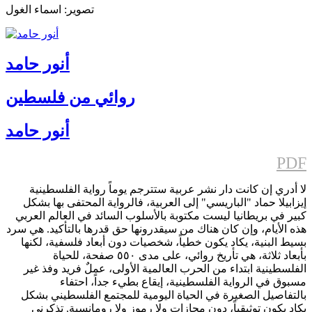
تصوير: اسماء الغول
أنور حامد
روائي من فلسطين
أنور حامد
PDF
لا أدري إن كانت دار نشر عربية ستترجم يوماً رواية الفلسطينية
إيزابيلا حماد "الباريسي" إلى العربية، فالرواية المحتفى بها بشكل
كبير في بريطانيا ليست مكتوبة بالأسلوب السائد في العالم العربي
هذه الأيام، وإن كان هناك من سيقدرونها حق قدرها بالتأكيد. هي سرد
بسيط البنية، يكاد يكون خطياً، شخصيات دون أبعاد فلسفية، لكنها
بأبعاد ثلاثة، هي تأريخ روائي، على مدى ٥٥٠ صفحة، للحياة
الفلسطينية ابتداء من الحرب العالمية الأولى، عملٌ فريد وفذ غير
مسبوق في الرواية الفلسطينية، إيقاع بطيء جداً، احتفاء
بالتفاصيل الصغيرة في الحياة اليومية للمجتمع الفلسطيني بشكل
يكاد يكون توثيقياً، دون مجازات ولا رموز ولا رومانسية. تذكرني