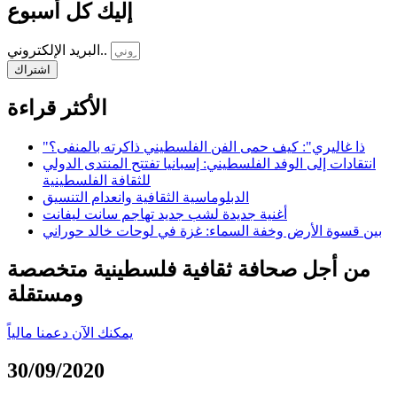
إليك كل أسبوع
البريد الإلكتروني..
اشتراك
الأكثر قراءة
"ذا غاليري": كيف حمى الفن الفلسطيني ذاكرته بالمنفى؟
انتقادات إلى الوفد الفلسطيني: إسبانيا تفتتح المنتدى الدولي
للثقافة الفلسطينية
الدبلوماسية الثقافية وانعدام التنسيق
أغنية جديدة لشب جديد تهاجم سانت ليفانت
بين قسوة الأرض وخفة السماء: غزة في لوحات خالد حوراني
من أجل صحافة ثقافية فلسطينية متخصصة
ومستقلة
يمكنك الآن دعمنا مالياً
30/09/2020