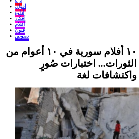
آراء
أقوال
آداب
أفكار
أفلام
فنون
نصوص
١٠ أفلام سورية في ١٠ أعوام من
الثورات... اختبارات صُورٍ
واكتشافات لغة