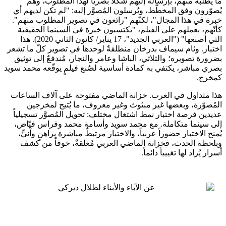
ما يطلبه منهم، بإرساله إليهم شكلاً بصرياً لهذا المطلوب، وهم
يُصوّرون وفق المخطّط، ويُرسلون المُصوَّر إليه: "لم تكن لديهم أي
خبرة في هذا المجال"، لكنّهم "رائعون في تصوير المطلوب منهم".
كأنّهم، بعملهم على الفيلم، "يكتسبون خبرة في السينما الحقيقية
التي أصنعها" ("العربي الجديد"، 17 يناير/ كانون الثاني 2020). هذا
اختبار. وئام سيماف بدرخان منطلقةٌ لوحدها في تصوير كلّ ما تشعر
بضرورة تصويره؛ والثلاثي، الباشا وعامر والنجار، مُندفعٌ إلى توثيق
بصري مباشر، يكتفي به كمادة أساسية لصُنع فيلمٍ يوقّعه محمد سويد
كمخرج.
هذا متداول في الغرب. خزانة الماضي مفتوحة على آلاف الساعات
المُصوّرة، وبعضها غير مبثوث وغير معروف، ما يُتيح لمخرجين
عديدين فرصة اختبار نمط اشتغال مختلف: تحويل المُصوَّر تسجيلياً
إلى سينما متكاملة. مع محمد سويد وأسامة محمد وفراس فيّاض،
يُمنح الاختبار حضوراً عربياً، والاختبار مرتبطٌ مباشرة براهنٍ وآنيٍّ،
وبلحظة الحدث، فخزانة الماضي العربي مُغلقةٌ، خوفاً من كشف
أسرار يُراد لها تغييباً دائماً.