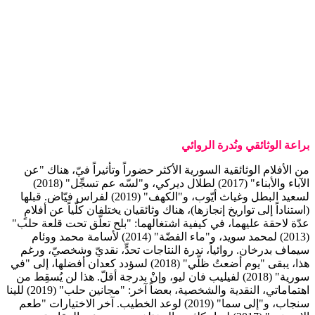
براعة الوثائقي ونُدرة الروائي
من الأفلام الوثائقية السورية الأكثر حضوراً وتأثيراً فيّ، هناك "عن
الآباء والأبناء" (2017) لطلال ديركي، و"لسّه عم تسجِّل" (2018)
لسعيد البطل وغياث أيّوب، و"الكهف" (2019) لفراس فيّاض. قبلها
(استناداً إلى تواريخ إنجازها)، هناك وثائقيان يختلفان كلّياً عن أفلامٍ
عدّة لاحقة عليهما، في كيفية اشتغالهما: "بلح تعلّق تحت قلعة حلب"
(2013) لمحمد سويد، و"ماء الفضّة" (2014) لأسامة محمد ووئام
سيماف بدرخان. روائياً، ندرة النتاجات تحدٍّ، نقديّ وشخصيّ، ورغم
هذا، يبقى "يوم أضعتُ ظلّي" (2018) لسؤدد كعدان أفضلها، إلى "في
سورية" (2018) لفيليب فان ليو، وإنْ بدرجة أقلّ. هذا لن يُسقِط من
اهتماماتي، النقدية والشخصية، بعضاً آخر: "مجانين حلب" (2019) للينا
سنجاب، و"إلى سما" (2019) لوعد الخطيب. آخر الاختيارات "طعم