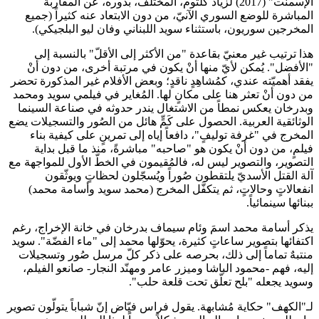
الإسمنت" (2017) لزياد كلثوم، المختلف، بدوره، عن المقاربة
المباشرة للوضع السوري الآنيّ، من دون الابتعاد عنه كثيراً (جميع
المخرجين سوريون، باستثناء سويد اللبناني وفان ليو البلجيكي).
هذا ترتيب غير معنيّ بقاعدة "من الأكثر إلى الأقلّ" بالنسبة إلى
"الأفضل". يُمكن لأيّ منها أنْ يكون في مرتبة أخرى، من دون أنْ
يفقد أهميّته عندي، كمُشاهِدٍ ناقدٍ؛ وبعض الأفلام غير المذكورة تحضر
من دون أنْ تعثر هنا على مكانٍ لها. المُغاير في فيلمي سويد ومحمد
وبدرخان يعكس نمطاً من الاشتغال يندر حدوثه في صناعة السينما
الوثائقية العربية. الحصول على كَمٍّ هائل من الصُور والتسجيلات يضع
المخرج في "غرفة توليفٍ"، دافعاً إياه إلى تمرينٍ على كيفية بناء
فيلمٍ، من دون أنْ يكون هو "صاحبه" مباشرةً، منذ ما قبل بداية
التصوير، والتصوير ليس له، فالمُقيمون في الخطّ الأول للمواجهة مع
آلة القتل الأسديّ يلتقطون صُوراً ويُسجّلون لحظاتٍ ويوثّقون
انفعالاتٍ وحالاتٍ، ثم يتكفَّل المخرج (محمد سويد وأسامة محمد)
ببنائها سينمائياً.
يذكر أسامة محمد اسمَ وئام سيماف بدرخان في خانة الإخراج، رغم
اكتفائها بتصوير ساعاتٍ كثيرة، يحوّلها محمد إلى "ماء الفضّة". سويد
منتبهٌ تماماً إلى ذلك، بحرصه على ذكر كلّ مرسل صُور وتسجيلات
إليه، فهم -محمود الباشا وميزر عامر ومهنّد النجار- صانعو الفيلم،
وسويد يجعله "بلح تعلّق تحت قلعة حلب".
لـ"الكهف" حكاية مُشابهة. يقول فراس فيّاض إنّ شباباً يتولّون تصوير