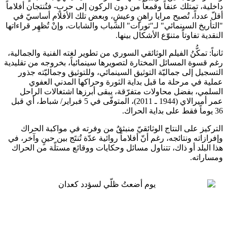
داخلية، تمتلك عنفاً وقمعاً من دون الركون إلى حربٍ- فتُنتجان أفلاماً
أقلّ عدداً، تُصبح مرايا راهنٍ وعيشٍ، وبعض تلك الأفلام أساسيّ في
"التأريخ السينمائي" لـ"ثورات" الشباب والشابات، وإنْ تُظهِر قراءاتها
النقدية تفاوتاً متنوّع الأشكال بينها.
ثانياً: تمكُّنُ الفيلم الوثائقي السوري من تطوير لغته الفنية والجمالية،
رغم قسوة المسائل المختارة لتصويرها سينمائياً، بخروجه من تقليدية
التسجيل إلى جماليّة التوثيق السينمائي، وللتوثيق وجماليّته جذور
عملية في مرحلة ما قبل بداية الثورة وحراكها المدني العفوي
السلمي، بفضل محاولات متفرّقة، يبقى أبرزها اشتغالات الراحل
عمر أميرالاي (1944 ـ 2011)، المتوفّى في 5 فبراير/ شباط، أي قبل
36 يوماً فقط على بداية الحراك.
التركيز على النتاج الوثائقيّ منبثقٌ من وفرته في مواكبة الحراك
وإفرازاته ونتائجه، رغم أنّ أفلاماً روائية عدّة تُنتَج بين حينٍ وآخر، في
هذا البلد أو ذاك، تتناول مسائل وحكايات ووقائع مستلّة من الحراك
ومساراته.