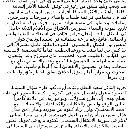
مشفى حلبيّ واحد. اختيار المشفى السوريّ، في حربٍ أسديّة طاحنة
ضد شعبٍ وبلدٍ، منبثقٌ من رغبةٍ في توثيق اللحظة الأكثر إنسانية
وقلقاً وراهنيّة، والأكثر التصاقاً بأفرادٍ يواجهون الموت في منازلهم
كما في مشفاهم. مُرافقة طبيبات وأطباء، وممرضات وممرضين،
وعاملات وعاملين في مستشفيات سورية، جزءٌ من كتابة فصلٍ من
تاريخ الموت والشقاء السوريين. الافتراق بين الأفلام الثلاثة حاصلٌ
في الشكل واللغة. إمعان فراس فيّاض في اشتغالاته، التقنية والفنية
والجمالية، فاقعٌ رغم براعة سينمائية في تشييد الوثائقيّ بتوازنٍ
مُدهش بين الشكلٍ والمضمون. الشهادة الذاتيّة عاملٌ مشترك، إلى
حدّ كبيرٍ، بين لينا سنجاب ووعد الخطيب، تماماً كالشخصية الأساسية
في الفيلمين: الطبيب حمزة الخطيب، الذي سيتزوّج وعد، ويُنجبان
طفلة يُسميانها سما. الحميميّ غالبٌ مع وعد، والانفعالي طاغٍ مع
سنجاب، وهذان الحميميّ والانفعاليّ امتدادٌ لوقائع قاسية، تضع
المخرجتين، مراراً، أمام سؤال أخلاقيّ يتعلّق باختيار صُوَر ولقطات
دون غيرها.
تجربة الثنائي سعيد البطل وغيّاث أيوب تُعيد طرح سؤال السينما،
كلغة وأداة قول واشتغال احترافي. "تدريس" كيفية التصوير في بداية
الفيلم يهدف إلى طرح تساؤلات، ولو مواربة، عن علاقة كاميرا
الثنائي بالواقع والناس والحكايات والمُشاهدات والانفعالات. مع
"طعم الإسمنت"، يوازن زياد كلثوم بين سورية ولبنان، من خلال
عمّال سوريين يأتون لبنان للعمل في تشييد المباني، بينما المباني
تُدمَّر في سورية. الاشتغال السينمائي لكلثوم بديع في تحويل الصُور
والصمت والكادرات والإضاءة والبوح إلى نموذجٍ لمعنى السينما في