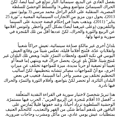
بفصل العادي عن البديع، سينمائياً. النار تندلع في ليبيا أيضاً، لكنّ
الحراك السينمائيّ متواضع وبطيء؛ والتسلّط الوحشيّ للسلطة
المصرية، المنقلبة على حُكم الراحل محمد مرسي (3 يوليو/ تموز
2013)، يحول دون مزيدٍ من الانجازات السينمائية المعنية بـ"ثورة 25
يناير" (2011)، ويذهب بعيداً في إحكام قبضة حديدية على السينما
والتلفزيون (وعلى غيرهما أيضاً) بشكل أكبر وأخطر. ولتونس أفلامها
عن الربيع والثورة والحراك، لكنّ عددها أقلّ من تلك المُنجزة في
سورية وعنها ولها.
بلدانٌ أخرى غير مالكةٍ صناعة سينمائية، تعيش حراكاً شعبياً
وانقلاباتٍ عدّة، فتُنتج أفلاماً قليلة، تعكس شيئاً من وقائع العيش
اليومي في نكبة القمع، ولحظات التمرّد عليه؛ وبعض تلك البلدان غير
مُنتج شيئاً. فلكلّ بلدٍ عربيّ، يحصل حراكٌ فيه وينتهي إما قمعاً أو
تغييباً أو تصفية أو حرباً مديدة، ميزة للمواجهة تختلف عن ميزاتٍ
أخرى، مع أنّ للمواجهات مصائر تتشابه بتحطيمها، لكنّ أساليب
التحطيم تختلف بين مصير وآخر. أما السينما، فتغيب في بعض
البلدان الثائرة، أو تحضر لكنْ بتواضع، وأفلام الثورة والتمرّد والحراك
فيها نادرة.
هذا تبريرٌ شخصيّ لاختيار سورية في القراءة النقدية المتعلّقة
بـ"أفضل 10 أفلام مُنجزة عن الربيع العربي". الحرب فيها مستمرّة.
الوحشية السلطوية تزداد أحياناً، وعند خفوتها قليلاً يُمارَس على
الباقين في بلدهم أنماطٌ شتّى من القهر والتعذيب، كالتحكّم العنيف
بمتطلّبات عيشٍ يومي عادي، من مأكل ومشرب وحاجات ضرورية.