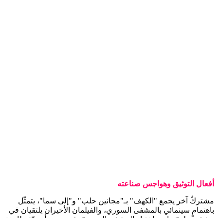
أفعال التوثيق وهواجس صناعته
مشتركٌ آخر يجمع "الكهف" بـ"مجانين حلب" و"إلى سما"، يتمثّل
باهتمامٍ سينمائي بالمشفى السوري، والفيلمان الأخيران يلتقيان في