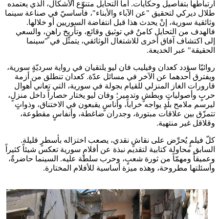
ارتباطها بتفاصيل وحكايات. أما التحايل متنوّع الأشكال، الذي يعتمده
طلال ديركي لتحقيق "عن الآباء والأبناء"، فأساسيّ في صناعة سينما
وثائقية سورية، إنْ يحدث هذا قبل انتفاضة السوريين أو خلالها.
فالهدف من التحايل كامنٌ في توثيق وقائع، وتأريخ راهنٍ، والسعي
إلى اكتشاف آفاق أخرى للاشتغال الوثائقي، يتمثّل في "سينما
الحقيقة" عبر الخديعة.
روائيّا سؤدد كعدان وفيليب فان ليو يلتقيان في رواية سرديّةٍ سورية،
ويفترق أحدهما عن الآخر في مسائل عدّة. كعدان تنطلق من أزمة
قارورات الغاز المنزلي للقيام بجولة في سورية، التي تعاني أهوال
حربٍ وأصولياتٍ وبطشٍ وتدمير؛ وفان ليو يختار حصاراً داخل منزلٍ،
ليرسم ملامح بلدٍ يواجه خراباً، وأناسٍ يقبعون في الاختناق، وذواتٍ
تتمزّق بين علاقات مبتورة، وجدران ضاغطة، وأنفاسٍ مقطوعة،
وقلاقل غير منتهية.
كلّ فيلمٍ يُحرِّض على نقاشٍ نقدي، يصعب اختزاله بأسطرٍ قليلة.
السابق محاولة كتابية لتقديم نبذة عن أفلامٍ سورية تعكس شيئاً كثيراً
وعميقاً ومهمّاً من ثورة شعبٍ، وحرب سلطة عليه. السينما حاضرةٌ،
وأسئلتها مطروحة، وهذه ميزة أساسية للأفلام المختارة.