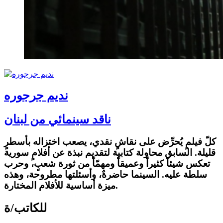
نديم جرجوره
ناقد سينمائي من لبنان
كلّ فيلمٍ يُحرِّض على نقاشٍ نقدي، يصعب اختزاله بأسطرٍ
قليلة. السابق محاولة كتابية لتقديم نبذة عن أفلامٍ سورية
تعكس شيئاً كثيراً وعميقاً ومهمّاً من ثورة شعبٍ، وحرب
سلطة عليه. السينما حاضرةٌ، وأسئلتها مطروحة، وهذه
ميزة أساسية للأفلام المختارة.
للكاتب/ة