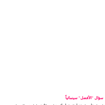
سؤال "الأفضل" سينمائياً