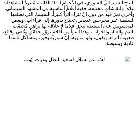
النتاج السينمائي السوري، في الأعوام الـ10 الفائتة، مُثيرةٌ لمشاهدات
عدّة، ولنقاشاتٍ مختلفة، ففيه أفلامٌ أساسية في المشهد السينمائي،
وأخرى تمرّ فيه من دون أنْ تترك أثراً كبيراً. السينما، التي تصنعها
السلطة عبر مخرجين عديدين، تحتاج بدورها إلى قراءاتٍ، وبعض
المحسوبين على السلطة يُنجز أفلاماً لا علاقة لها براهنٍ مُخضّب
بالدم والغبار والخراب، وهذا أسوأ من أفلامٍ تزوِّر حقائق وتُلغي وقائع،
فتغييب الراهن يقول، ولو مواربة، إنّ سورية بخير، ومشاكل ناسها
عادية وبسيطة.