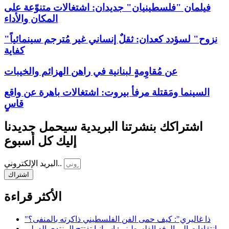
فيلمان "فلسطينيان" جديدان: اشتغالات متنوّعة على
المكان والأداء
"نزوح" لسؤدد كعدان: ثقلٌ إنساني غير مُترجم سينمائياً
كفاية
عن مُقاوِمةٍ لبنانية في راهن الهزائم والخيبات
السينما ومَقتلة مرفأ بيروت: اشتغالات باهرة عن واقع
قاسٍ
اشتراكك بنشرتنا البريدية سيحمل جديدنا
إليك كل أسبوع
البريد الإلكتروني..
اشتراك
الأكثر قراءة
"ذا غاليري": كيف حمى الفن الفلسطيني ذاكرته بالمنفى؟
انتقادات إلى الوفد الفلسطيني: إسبانيا تفتتح المنتدى الدولي