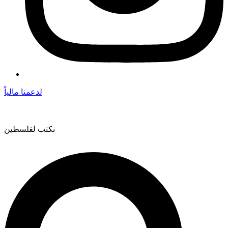
لدعمنا مالياً
نكتب لفلسطين