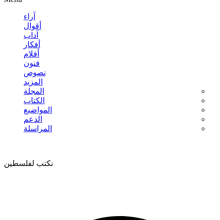
آراء
أقوال
آداب
أفكار
أفلام
فنون
نصوص
المزيد
المجلة
الكتاب
المواضيع
الدعم
المراسلة
نكتب لفلسطين