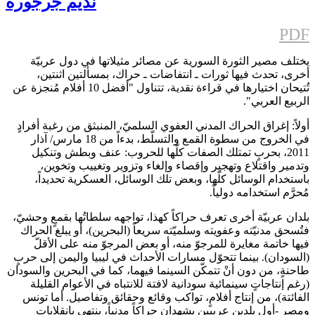
نديم جرجوره
PDF
يختلف مصير الثورة السورية عن مصائر مثيلاتها في دول عربيّة
أخرى، تحدث فيها ثورات ـ انتفاضات ـ حراك، بمسألتين اثنتين،
تُتيحان اختيارها في قراءة نقدية، تتناول "أفضل 10 أفلام مُنجزة عن
الربيع العربي".
أولاً: إغراق الحراك المدني العفوي السلميّ، المنبثق من رغبة أفرادٍ
في الخروج من سطوة القمع والتسلّط، بدءاً من 18 مارس/ آذار
2011، بحربٍ تمتلك الصفات كلّها للحروب: عنف وبطش وتنكيل
وتدمير واقتلاع وتهجير وإقصاء وإلغاء وتزوير وتغييب وتخوين،
باستخدام الوسائل كلّها، وبعض تلك الوسائل، العسكرية تحديداً،
مُحرَّم استخدامه دولياً.
بلدان عربيّة أخرى تعرف حراكاً كهذا، تواجهه سلطاتُها بقمعٍ وحشيّ،
فتُسحق مدنيّته وعفويته وسلميّته سريعاً (البحرين)، أو يبلغ الحراك
فيها خاتمة مغايرة للمرجوّ منه، أو بعض المرجوّ منه على الأقلّ
(السودان). بينما تتحوّل مسارات الأحداث في ليبيا واليمن إلى حربٍ
طاحنةٍ، من دون أنْ تتمكّن السينما فيهما، كما في البحرين والسودان
(رغم إنتاجاتٍ سينمائية سودانية لافتة للانتباه في الأعوام القليلة
الفائتة)، من إنتاج أفلامٍ، تواكب وقائع وحقائق وتفاصيل. أما تونس
ومصر -أول بلدين عربيين يشهدان حراكاً مدنياً، ينتهي بانقلاباتٍ