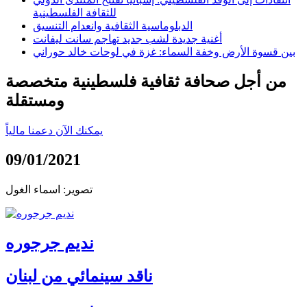
للثقافة الفلسطينية
الدبلوماسية الثقافية وانعدام التنسيق
أغنية جديدة لشب جديد تهاجم سانت ليفانت
بين قسوة الأرض وخفة السماء: غزة في لوحات خالد حوراني
من أجل صحافة ثقافية فلسطينية متخصصة
ومستقلة
يمكنك الآن دعمنا مالياً
09/01/2021
تصوير: اسماء الغول
نديم جرجوره
ناقد سينمائي من لبنان