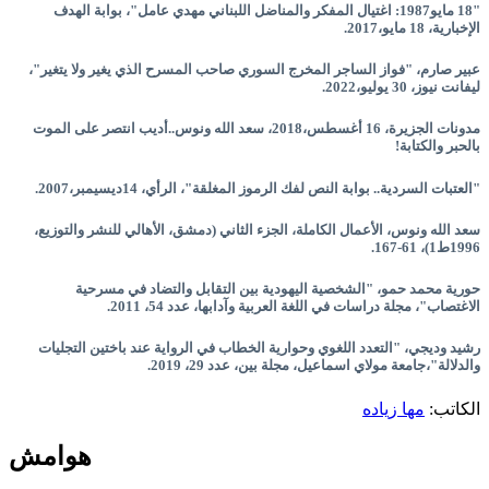
"18 مايو1987: اغتيال المفكر والمناضل اللبناني مهدي عامل"، بوابة الهدف
الإخبارية، 18 مايو،2017.
عبير صارم، "فواز الساجر المخرج السوري صاحب المسرح الذي يغير ولا يتغير"،
ليفانت نيوز، 30 يوليو،2022.
مدونات الجزيرة، 16 أغسطس،2018، سعد الله ونوس..أديب انتصر على الموت
بالحبر والكتابة!
"العتبات السردية.. بوابة النص لفك الرموز المغلقة"، الرأي، 14ديسيمبر،2007.
سعد الله ونوس، الأعمال الكاملة، الجزء الثاني (دمشق، الأهالي للنشر والتوزيع،
1996ط1)، 61-167.
حورية محمد حمو، "الشخصية اليهودية بين التقابل والتضاد في مسرحية
الاغتصاب"، مجلة دراسات في اللغة العربية وآدابها، عدد 54، 2011.
رشيد وديجي، "التعدد اللغوي وحوارية الخطاب في الرواية عند باختين التجليات
والدلالة"،جامعة مولاي اسماعيل، مجلة بين، عدد 29، 2019.
الكاتب:
مها زياده
هوامش