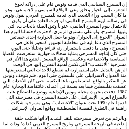
إن المسرح السياسي الذي قدمه ونوس قام على إدراكه لجوع
الشعوب إلى الحوار وخلق وعي بالواقع السياسي والاجتماعي ، وهو
ما كان السبب وراء التجديد الذي قدمه للمسرح العربي، يقول ونوس
في رسالته ليوم المسرح العالمي: لو جرت العادة على أن يكون
للاحتفال بيوم المسرح العالمي، عنواناً وثيق الصلة بالحاجات، التي
يلبيها المسرح، ولو على مستوى الرمزي، لاخترت لاحتفالنا اليوم هذا
العنوان "الجوع إلى الحوار"، وهو ما جعل الحوارية إحدى خصائص
المسرح الذي دعا إليه في مخاطبة الجمهور كمحور فاعل في
المسرح ، وهي ما دفعت باستمرار إرثه قراءة وتحليلًا حتى اليوم،
حتى كان إنتاجه المسرحي بمثابة سجالات حوارية استعرضت القضايا
السياسية والاجتماعية وعكست الواقع المعيش، لنتتبع هذا الأثر في
مسرحية "الاغتصاب" التي تكمن أهمية التطرق إليها في الوقت
الراهن بالتدليل على استمرارية لم تنقطع للأحداث التي استعرضتها
منذ العدوان الاسرائيلي على فلسطين حتى اليوم، فلم يتوقف ونوس
عن التفكير بالواقع الفلسطيني تباعا للنكسة، حتى كان للأحداث التي
عصفت بفلسطين فيما بعد بصمة في أعماله، فانتفاضة الحجارة عام
1987 دفعت بتحريك مخيلة ونوس الإبداعية ووضع ما اصطُلح عليه
بالصراع العربي الإسرائيلي على خشبة المسرح في مسرحيته التي
قدمها عام 1990 تحت عنوان "الاغتصاب"، وهي مسرحية شكلت
راهنية في التطرق للقضية الفلسطينية وواقع العدوان الإسرائيلي.
وبالرغم من تعرض مسرحيته للنقد الشديد إلا أنها شكلت حلقة
إبداعية في تاريخه المسرحي وتاريخ المسرح العربي كذلك؛ وذلك لما