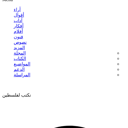
آراء
أقوال
آداب
أفكار
أفلام
فنون
نصوص
المزيد
المجلة
الكتاب
المواضيع
الدعم
المراسلة
نكتب لفلسطين