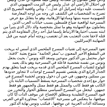
في احتلال الأراضي أي عدل. وليس في التزمت الصهيوني الذي
تأسست عليه دولة إسرائيل أي عدل..."، وتأتي واقعية التصريح الذي
تصرح به الشخصيات في الكشف عن وجه من أوجه المعارضة
للصهيونية سببه بنيتها ومبادئها الإرهابية، وهو ما يتقابل مع عرض
المسرحية لواقعية ضياع فلسطين بسبب خيانات العرب الذين
يتعاملون مع الصهاينة وهو ما تمثل بشخصية والد دلال الذي يتبرأ من
ابنته بسبب اختيارها الارتباط بإسماعيل أحد رجال المقاومة الذي يتم
قتله لاحقا تحت التعذيب بعد أن تغتصب زوجته أمام عينيه من قبل
الصهاينة الإسرائليين.
تعود المسرحية إلى تقنيات المسرح الملحمي الذي أسس له بريخت
في المقطع الأخير المعنون ب"سفر الخاتمة" متبوع بعتبة "لافتة:
حوار محتمل بين الدكتور منوحين وسعد الله ونوس"، بحيث يجعل
ونوس من نفسه شخصية فاعلة في المسرحية وهو بذلك يعمد
للولوج لتقنيات المسرح الملحمي الذي قدمه بريخت فيما يتعلق بهدم
الجدار الرابع الذي يقتضي تقسيم المسرح لوحدات لا تتجاوز حدودها
بين ممثلين وجمهور، في حين أن دخول ونوس لخشبة المسرح في
حوار مع إحدى شخصيات المسرحية يسقط التسميات الثابتة بأن
الكاتب هو فقط كاتب والممثل هو فقط ممثل والجمهور هو فقط
جمهور، ليجعل من المسرح السياسي منطلق الحوار والتحرر من
قيود المسرح التقليدية ومنطلق الإفصاح عن موقف الذات أيًا كان
موقعها، ما ينعكس في مسرحية "الاغتصاب" بمحاورة الوعي العربي
ومسائلة الذات العربية عن موقفها ، فيكتب ونوس نهاية الدكتور