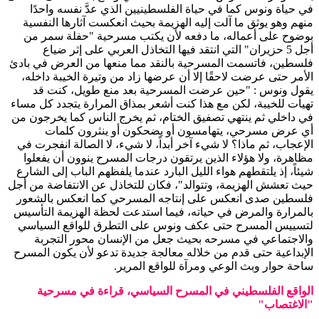
في حياة ونوس كما في حياة الفلسطينيين الذي عدَّ نفسه واحدًا
منهم وهو يوثق ما آلت إليه الهزيمة بحيث انعكست آثارها النفسية
بوضوح على أعماله، ما دفعه لأن يكتب مسرحية "حفلة سمر من
أجل 5 حزيران" التي انتقد فيها التخاذل العربي على إثر ضياع
فلسطين، فاتسمت المسرحية بالنقد مما منعها من العرض في بادئ
الأمر حتى عرضت لاحقًا إلا أن عرضها زاد من وتيرة الخيبة داخله،
يقول ونوس : "حين عرضت المسرحية بعد منع طويل، كنت قد
تهيأت للخيبة، لكن مع هذا كنت أشعر بمذاق المرارة يتجدد كل مساء
في داخلي ثم ينتهي تصفيق الختام، ثم يخرج الناس كما يخرجون من
أي عرض مسرحي، يتهامسون أو يضحكون أو ينثرون كلمات
الإعجاب، ثم ماذا؟ لا شيء آخر أبداً، لا شيء، لا الصالة انفجرت في
مظاهرة، ولا هؤلاء الذين يرتقون درجات المسرح ينوون أن يفعلوا
شيئاً، إذ يلتقطهم هواء الليل البارد عندما يلفظهم الباب إلى الشارع
حيث تعشش الهزيمة، وتتوالد"، فكان للتخاذل عن الانتفاضة من أجل
فلسطين صدى انعكس على إنتاجه المسرحي كما انعكس بالشعور
بالمرارة والمرض في حياته، فيما استدعت لحظة الهزيمة التأسيس
لتسييس المسرح حتى عكف ونوس على التطرق للواقع السياسي
والاجتماعي في مسرحه بحيث جعل من الإنسان محور التجربة
الإبداعية حتى قدم من خلاله معالجة جديدة تدعو لأن يكون المسرح
ساحة حوار وبث الوعي ومرآة للواقع المرير.
الواقع الفلسطيني في المسرح السياسي، قراءة في مسرحية
"الاغتصاب"