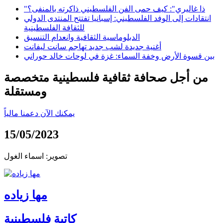
"ذا غاليري": كيف حمى الفن الفلسطيني ذاكرته بالمنفى؟
انتقادات إلى الوفد الفلسطيني: إسبانيا تفتتح المنتدى الدولي
للثقافة الفلسطينية
الدبلوماسية الثقافية وانعدام التنسيق
أغنية جديدة لشب جديد تهاجم سانت ليفانت
بين قسوة الأرض وخفة السماء: غزة في لوحات خالد حوراني
من أجل صحافة ثقافية فلسطينية متخصصة
ومستقلة
يمكنك الآن دعمنا مالياً
15/05/2023
تصوير: اسماء الغول
مها زياده
كاتبة فلسطينية