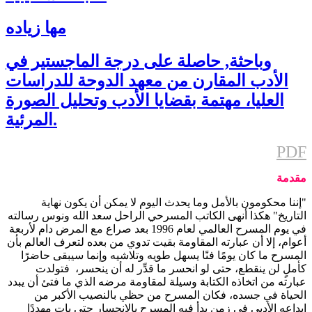
مها زياده
وباحثة, حاصلة على درجة الماجستير في
الأدب المقارن من معهد الدوحة للدراسات
العليا، مهتمة بقضايا الأدب وتحليل الصورة
المرئية.
PDF
مقدمة
"إننا محكومون بالأمل وما يحدث اليوم لا يمكن أن يكون نهاية
التاريخ" هكذا أنهى الكاتب المسرحي الراحل سعد الله ونوس رسالته
في يوم المسرح العالمي لعام 1996 بعد صراع مع المرض دام لأربعة
أعوام، إلا أن عبارته المقاومة بقيت تدوي من بعده لتعرف العالم بأن
المسرح ما كان يومًا فنًا يسهل طويه وتلاشيه وإنما سيبقى حاضرًا
كأملٍ لن ينقطع، حتى لو انحسر ما قدِّر له أن ينحسر، فتولدت
عبارته من اتخاذه الكتابة وسيلة لمقاومة مرضه الذي ما فتئ أن يبدد
الحياة في جسده، فكان المسرح من حظي بالنصيب الأكبر من
إبداعه الأدبي في زمن بدأ فيه المسرح بالإنحسار حتى بات مهددًا