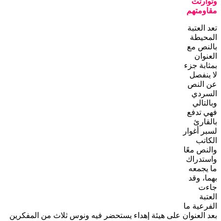
وتوارثت
مقاومتهم
تعد العتبة
المحيطة
بالنص مع
العنوان
بمثابة جزء
لا ينفصل
عن النص
السردي
وبالتالي
فهي تدفع
بالقارئ
لسبر أغوار
الكاتب
والنص معًا
واستدراك
ما يجمعه
بهما، وقد
جاءت
العتبة
الفرعية ما
بعد العنوان على هيئة إهداء يستحضر فيه ونوس ثلاث من المفكرين