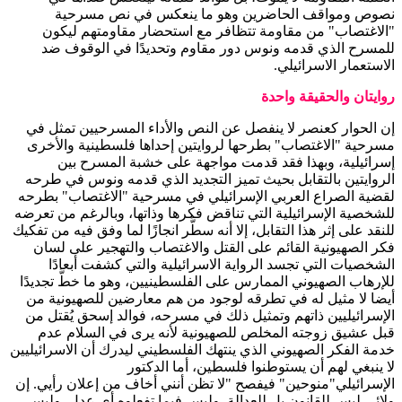
نصوص ومواقف الحاضرين وهو ما ينعكس في نص مسرحية
"الاغتصاب" من مقاومة تتظافر مع استحضار مقاومتهم ليكون
للمسرح الذي قدمه ونوس دور مقاوم وتحديدًا في الوقوف ضد
الاستعمار الاسرائيلي.
روايتان والحقيقة واحدة
إن الحوار كعنصر لا ينفصل عن النص والأداء المسرحيين تمثل في
مسرحية "الاغتصاب" بطرحها لروايتين إحداها فلسطينية والأخرى
إسرائيلية، وبهذا فقد قدمت مواجهة على خشبة المسرح بين
الروايتين بالتقابل بحيث تميز التجديد الذي قدمه ونوس في طرحه
لقضية الصراع العربي الإسرائيلي في مسرحية "الاغتصاب" بطرحه
للشخصية الإسرائيلية التي تناقض فكرها وذاتها، وبالرغم من تعرضه
للنقد على إثر هذا التقابل، إلا أنه سطَّر انجازًا لما وفق فيه من تفكيك
فكر الصهيونية القائم على القتل والاغتصاب والتهجير على لسان
الشخصيات التي تجسد الرواية الاسرائيلية والتي كشفت أبعادًا
للإرهاب الصهيوني الممارس على الفلسطينيين، وهو ما خطَّ تجديدًا
أيضا لا مثيل له في تطرقه لوجود من هم معارضين للصهيونية من
الإسرائيليين ذاتهم وتمثيل ذلك في مسرحه، فوالد إسحق يُقتل من
قبل عشيق زوجته المخلص للصهيونية لأنه يرى في السلام عدم
خدمة الفكر الصهيوني الذي ينتهك الفلسطيني ليدرك أن الاسرائيليين
لا ينبغي لهم أن يستوطنوا فلسطين، أما الدكتور
الإسرائيلي"منوحين" فيفصح "لا تظن أنني أخاف من إعلان رأيي. إن
ولائي ليس للقانون بل للعدالة. وليس فيما تفعلوه أي عدل. وليس