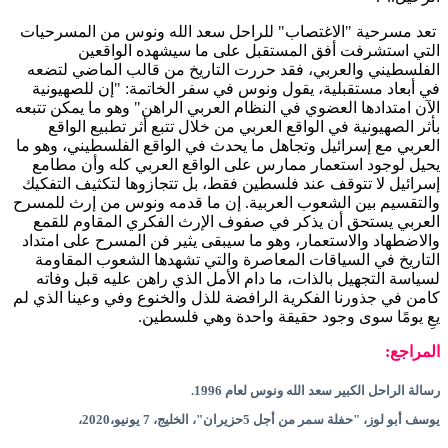
تعد مسرحية "الاغتصاب" للراحل سعد الله ونوس من المسرحيات
التي استشرفت أفق المستقبل على ما سيشهده الواقعين
الفلسطيني والعربي، فقد حررت التاريخ من قالب الماضي لتضعه
في أبعاد مستقبلية، يقول ونوس في سفر الخاتمة: "إن للصهيونية
الآن امتدادها العضوي في النظام العربي الراهن" وهو ما يمكن تتبعه
بأثر الصهيونية في الواقع العربي من خلال تتبع أثر تطبيع الواقع
العربي مع إسرائيل وتجاهل ما يحدث في الواقع الفلسطيني، وهو ما
يحيل لوجود استعمار ممارس على الواقع العربي كله وأن مطامع
إسرائيل لا تتوقف عند فلسطين فقط، بل تتجازوها لتكثيف التفكيك
والتقسيم بين الشعوب العربية. إن ما قدمه ونوس من إرث للمسرح
العربي يستحق أن يذكر في صفوف الإرث الفكري المقاوم للقمع
والاضطهاد والاستعمار، وهو ما سيبقى يثير فن المسرح على امتداد
التاريخ في السياقات المعاصرة والتي تشهدها الشعوب المقاومة
لسياسة التجهيل بالذات، ما دام الأمل الذي راهن عليه قبل وفاته
كامن في جذورنا الفكرية الرافضة للذل والخنوع وفي وعينا الذي لم
يعِ يومًا سوى وجود حقيقة واحدة وهي فلسطين.
المراجع:
رسالة الراحل الكبير سعد الله ونوس لعام 1996.
يوسف أبو لوز، "حفلة سمر من أجل 5حزيران"، الخليج، 7 يونيو،2020،