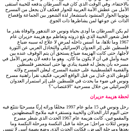
بالاختفاء، وفي الوقت الذي كان فيه السرطان يدفعه للخيبة استقى
الأمل من عطش الأمة العربية للحوار فعكف لأن يجعل من المسرح
يوتوبيا الحوار المنشود باستشعار لذة الشعور بين الجماعة وإفصاح
الذات عن جوعها لمن يشاطرها ذات الجوع.
لم يكن السرطان ما أودى بحياة ونوس حد التدهور والوفاة بقدر ما
فعل شعور الخيبة الذي بلغ ذروته وتعاظم مع هزيمة حزيران عام
1967 وما تلاها، ما أسس داخله لمرضٍ لا علاج له سببه ضياع
فلسطين على إثر العدوان الإسرائيلي والتخاذل العربي عن الثورة
لأجلها، حتى كانت الهزيمة ضياع يستحق أن يتم الوقوف عنده بين
خيبة وأمل في أن لا يكون ما كان، وهو ما دفعه لأن يغرس الأمل في
مسرحه بأن يجعل له قضية ينادي بها حتى استحضر فلسطين
والقضية الفلسطينية على خشبة المسرح، ليعلن المسرح ولائه
للوطن الذي خُذل من قبل الواقع العربي، فكيف نقرأ راهنية مسرح
ونوس في ضوء ما يحدث في فلسطين على إثر استمرار العدوان
الإسرائيلي من خلال مسرحية "الاغتصاب"؟
لحظة هزيمة حزيران
رحل ونوس في 15 مايو عام 1997 مخلفًا ورائه إرثًا مسرحيًا نتتبّع فيه
حتى اليوم آثار الخذلان والخيبة ونستقرء فيه ملامح المضطهدين
والمقموعين، كانت هزيمة عام 1967 الحدث الذي شطر مسرح
ونوس لثلاث مراحل؛ مرحلة ما قبل النكسة ومرحلة النكسة وما
بعدها ومرحلة المرض، فكانت الحدث الذي وضع بصمة أسى لا تنسى