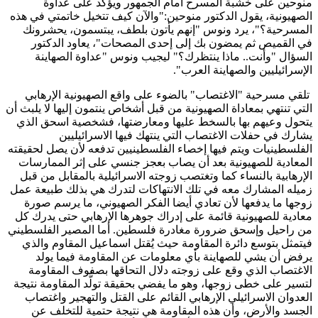
منوحين على خشبة المسرح أمام الجمهور ويؤكد على عداوة
الصهيونية، يقول الدكتور منوحين:"والآن كيف تتخيل خاتمتي في هذه
المسرحية؟"، يرد ونوس "إنهم يأتون بلطف، يبتسمون، يحشرونك
في القميص ثم يمضون بك إلى إحدى المصحات"، يعاود الدكتور
السؤال "وأنت.. ماذا ينتظرك؟" ليجيب ونوس "عداوة الصهاينة
الإسرائيليين والصهاينة العرب".
تلقي مسرحية "الاغتصاب" بالضوء على واقع الصهيونية الإرهابي
التي تنتهي بمعاداة الصهيونية من قبل أشخاص ينتمون إليها لا يلبث أن
يتحول وعيهم بها بالسخط عليها ومعارضتها، فشخصية اسحق الذي
يشارك في حفلات الاغتصاب التي ينتهك فيها الاسرائيليين
الفلسطينيات ويتم فيها إخصاء الفلسطينيين تدفعه لأن يصل لحقيقته
المعادية للصهيونية بعد أن يصاب بعجز جنسي على إثر الممارسات
الإرهابية بالنساء كما وتغتصب زوجته الاسرائيلية بالمقابل من قبل
زميله المشارك معه في تلك الانتهاكات لتدرك هي بذلك طبيعة عمل
زوجها ما يدفعها لأن تعادي أيضا الفكر الصهيوني، ما يرسم صورة
معادية للصهيونية قائمة على إدراك جوهرها الإرهابي حتى يدرك كل
من راحيل وإسحق ضرورة مغادرة فلسطين. أما المصير الفلسطيني
فيتمثل بتوسع دائرة المقاومة حيث يُقتل اسماعيل المقاوم والذي
يرفض أن يشي للصهاينة بأي معلومات عن المقاومة فيما يولد
الاغتصاب الذي وقع على زوجته دلال التحاقها بصفوف المقاومة
لتسير على خطى زوجها، وهو ما يفضي بحقيقة تولُّد المقاومة نتيجة
العدوان الاسرائيلي الإرهابي القائم على القتل والتهجير واغتصاب
الجسد والأرض، وأن هذه المقاومة هي نتيجة حتمية للتخلف عن