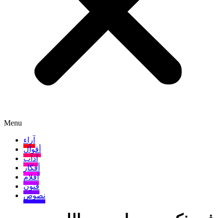
Menu
آراء
أقوال
آداب
أفكار
أفلام
فنون
نصوص