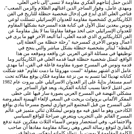
الذين حمل إنتاجهم الفكري مقاومة لا تنسى"إلى ناجي العلي،
ومهدي عامل، وفواز الساجر الذين اغتالهم الظلام والزمن الصعب"،
فناجي العلي الذي أبدع في إدخال شخصية حنظلة للتاريخ في الفن
الكاريكاتيري كشخصية مقاومة للعدوان الإسرائيلي تتسللت لوعي
ونوس ببعدين تمثل الأول في كتابة هذه المسرحية بشكلها المقاوم
للعدوان الإسرائيلي حتى اتخذ موقفا مقاومًا بما لا يقل مقاومةً عن
الفن الكاريكاتيري الذي قدمه العلي، أما البعد الآخر فهو ما يرى في
أعمال ونوس الأخرى كمسرحية "رحلة حنظلة من الغفلة إلى
اليقظة" ليتأثر بشخصية حنظلة بشكل مباشر والتي ينجح في
توظيفها في مسائلة الوعي العربي عن واقعه وموقعه من هذا
الواقع، لتمثل شخصية حنظلة فيما قدمه العلي في الكاريكاتير وما
قدمه ونوس في المسرح صورة مقاومة فاعلة في الفن، أما مهدي
عامل الذي اشتهر بمقولة "لست مهزومًا ما دمت تقاوم" فقد شكلت
كتاباته تهديدًا لما تتسم به من نزعة مقاومة فكان يوقع مقالاته تحت
اسم مستعار بدايةً على إثر العدوان الاسرائيلي على بيروت عام 1982
حتى اغتيل لاحقاً بسبب كتاباته الفكرية، ويعد فواز الساجر من
مشكلي النهضة في المسرح العربي بصورة سار فيها على خطى
المفكر الألماني بروتولت بريخت في السعي لإلغاء الهيمنة المفروضة
على المسرح من قبل المجتمع البرجوازي ليصبح مسرحاً ينادي بواقع
الكادحين وهو ما اتفق فيه مع ونوس ليشكلان ثنائي متميز في عالم
المسرح القائم على التجريب ويتعرض صراحةً للواقع السياسي
والاجتماعي، وفي استحضار ونوس لأسماء الثلاث مفكرين عتبة تدفع
بالقارئ لتوقع رسالة النص وهي رسالة مقاومة مفادها أن صاحب
الكلمة المقاومة لا يموت، بل تتوالد كلماته لينعكس صداها في