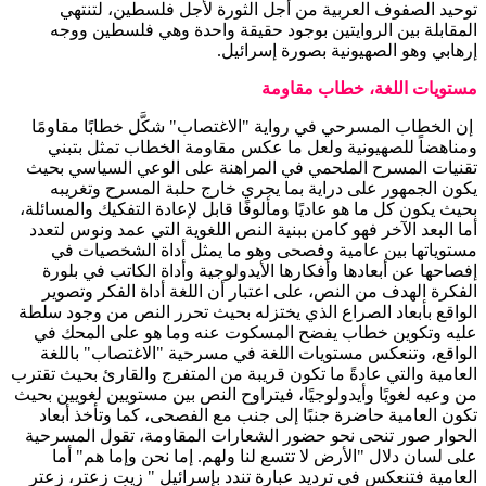
توحيد الصفوف العربية من أجل الثورة لأجل فلسطين، لتنتهي
المقابلة بين الروايتين بوجود حقيقة واحدة وهي فلسطين ووجه
إرهابي وهو الصهيونية بصورة إسرائيل.
مستويات اللغة، خطاب مقاومة
إن الخطاب المسرحي في رواية "الاغتصاب" شكَّل خطابًا مقاومًا
ومناهضاً للصهيونية ولعل ما عكس مقاومة الخطاب تمثل بتبني
تقنيات المسرح الملحمي في المراهنة على الوعي السياسي بحيث
يكون الجمهور على دراية بما يجري خارج حلبة المسرح وتغريبه
بحيث يكون كل ما هو عاديًا ومألوفًا قابل لإعادة التفكيك والمسائلة،
أما البعد الآخر فهو كامن ببنية النص اللغوية التي عمد ونوس لتعدد
مستوياتها بين عامية وفصحى وهو ما يمثل أداة الشخصيات في
إفصاحها عن أبعادها وأفكارها الأيدولوجية وأداة الكاتب في بلورة
الفكرة الهدف من النص، على اعتبار أن اللغة أداة الفكر وتصوير
الواقع بأبعاد الصراع الذي يختزله بحيث تحرر النص من وجود سلطة
عليه وتكوين خطاب يفضح المسكوت عنه وما هو على المحك في
الواقع، وتنعكس مستويات اللغة في مسرحية "الاغتصاب" باللغة
العامية والتي عادةً ما تكون قريبة من المتفرج والقارئ بحيث تقترب
من وعيه لغويًا وأيدولوجيًا، فيتراوح النص بين مستويين لغويين بحيث
تكون العامية حاضرة جنبًا إلى جنب مع الفصحى، كما وتأخذ أبعاد
الحوار صور تنحى نحو حضور الشعارات المقاومة، تقول المسرحية
على لسان دلال "الأرض لا تتسع لنا ولهم. إما نحن وإما هم" أما
العامية فتنعكس في ترديد عبارة تندد بإسرائيل " زيت زعتر، زعتر