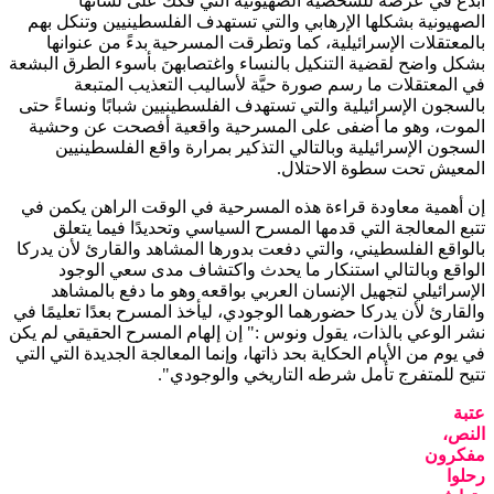
أبدع في عرضه للشخصية الصهيونية التي فكك على لسانها
الصهيونية بشكلها الإرهابي والتي تستهدف الفلسطينيين وتنكل بهم
بالمعتقلات الإسرائيلية، كما وتطرقت المسرحية بدءً من عنوانها
بشكل واضح لقضية التنكيل بالنساء واغتصابهنَ بأسوء الطرق البشعة
في المعتقلات ما رسم صورة حيَّة لأساليب التعذيب المتبعة
بالسجون الإسرائيلية والتي تستهدف الفلسطينيين شبابًا ونساءً حتى
الموت، وهو ما أضفى على المسرحية واقعية أفصحت عن وحشية
السجون الإسرائيلية وبالتالي التذكير بمرارة واقع الفلسطينيين
المعيش تحت سطوة الاحتلال.
إن أهمية معاودة قراءة هذه المسرحية في الوقت الراهن يكمن في
تتبع المعالجة التي قدمها المسرح السياسي وتحديدًا فيما يتعلق
بالواقع الفلسطيني، والتي دفعت بدورها المشاهد والقارئ لأن يدركا
الواقع وبالتالي استنكار ما يحدث واكتشاف مدى سعي الوجود
الإسرائيلي لتجهيل الإنسان العربي بواقعه وهو ما دفع بالمشاهد
والقارئ لأن يدركا حضورهما الوجودي، ليأخذ المسرح بعدًا تعليمًا في
نشر الوعي بالذات، يقول ونوس :" إن إلهام المسرح الحقيقي لم يكن
في يوم من الأيام الحكاية بحد ذاتها، وإنما المعالجة الجديدة التي التي
تتيح للمتفرج تأمل شرطه التاريخي والوجودي".
عتبة
النص،
مفكرون
رحلوا