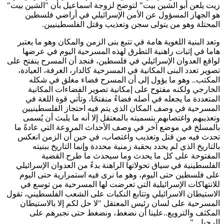
زيت يلعن أبو الشين بيت" لتوضح لزوجة اسماعيل بأن "الشين بيت"
هو الجهاز المسؤول عن الأمن الإسرائيلي في أراضي فلسطين
المحتلة وهو من يتولى سجن وتعذيب وقتل الفلسطينيين.
وتعد البنية اللغوية هامة في تتبع بنى الزمن والمكان وهو ما يعتبر
هاما في إثبات راهنية التطرق لهذه المسرحية اليوم في عرضها
لواقع العدوان الإسرائيلي في فلسطين، فنجد أن المسرح ينفتح على
تصوير تعدد البنى المكانية في المسرحية كالدار، الغرفة، العيادة،
المكتب.. وهو ما يؤول إلى أن المسرح فضاء مغلق في شكله
الخارجي ولكنه مفتوح على إمكانية تصوير الفضاءات المكانية
المتعددة ما يجعله في أصله فضاءً منفتحًا، وتأتي قوة اللغة في
المسرحية في وصف المكان الذي يتم فيه احتجاز الفلسطينيين
وتعذيبهم واغتصابهم بتسميته بالمعتقل إلا أنه ما يلبث أن يُسمى
بالمسلخ في موضع آخر في وصف الأحداث المروعة التي عادةً ما
تحدث فيه من قتل وتعذيب واغتصاب، في حين أن الزمن انعكس
بالتاريخ الذي لم يحدد بحقبة زمنية محددة وإنما التاريخ ببنيته
المفتوحة على كل ما يحدث وما سيحدث ما طرح القضية
الفلسطينية في سياق تحولاتها الراهنة بدءً من العدوان الإسرائيلي
على فلسطين حتى اليوم، وهو ما نرى فيه استمرارية حتى اليوم
للانتهاكات الإسرائيلية التي تعرضت لها المسرحية من توسع في
الاستيطان الاسرائيلي وتتابع النكبات على الشعب الفلسطيني، تقول
المسرحية على لسان رئيس المعتقل "لا حل لكم إلا بالاستيطان
المكثف والترويع..علينا أن نضغط، ونضغط حتى نجبرهم على
الرحيل..".