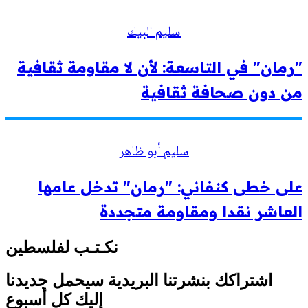
سليم البيك
"رمان" في التاسعة: لأن لا مقاومة ثقافية
من دون صحافة ثقافية
سليم أبو ظاهر
على خطى كنفاني: "رمان" تدخل عامها
العاشر نقدا ومقاومة متجددة
نكـتـب لفلسطين
اشتراكك بنشرتنا البريدية سيحمل جديدنا
إليك كل أسبوع