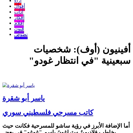
آراء
أقوال
آداب
أفكار
أفلام
فنون
نصوص
أفينيون (أوف): شخصيات
سبعينية "في انتظار غودو"
ياسر أبو شقرة
كاتب مسرحي فلسطيني سوري
أما الإضافة الأبرز في رؤية ساشو للمسرحية فكانت حيث
يخاطب فلاديميرُ ستراغونَ باسم "غوغو" في بعض