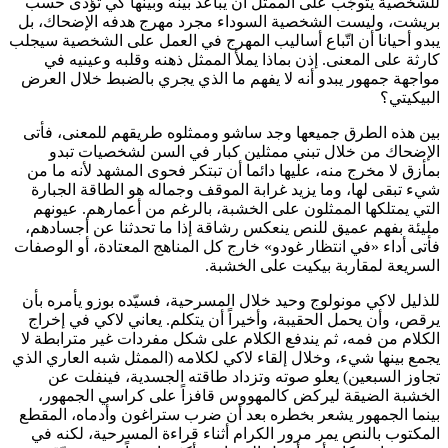
للشخصية يتوجّب على الممثل أن يباعد بينه وبينها كي تُؤدى حسب
بريشت، وليست الشخصية السوداء مجرد مهرج هدفه الإضحاك، بل
يبدو أحيانا أن اتّباع أساليب المهرج في العمل على الشخصية سيجلب
كارثة على المعنى. إذن بماذا يملأ الممثل ذهنه وقلبه وعينيه في
مواجهة جمهور يبدو أنه لا يفهم ما الذي يجري بالضبط خلال العرض
البيكيتي؟
بين هذه الطرق جميعها وجد ساشو وممثلوه طريقهم للمعنى، فأتى
الإضحاك من خلال تبني ممثلين كبار في السن لشخصيات تبدو
بمأزق لا مخرج منه، عليها دائما أن تبتكر فحوى المشهد لأنه ما من
شيء تبقى لها، وما يزيد غرابة الموقف وجماله هو الطاقة الجبارة
التي يمتلكها الممثلون على الخشبة، بالرغم من أعمارهم. عيونهم
مليئة بفهم عميق للنص ينعكس رشاقة إذا ما تحدثنا عن أجسادهم،
فأتى أداء «في انتظار غودو» خارج كل المناهج المعتادة، أو الوصفات
السريعة لمقاربة بيكيت على الخشبة.
للذليل لاكي مونولوج وحيد خلال المسرحية، فسيّده بوزو يأمره بأن
يرقص، وأن يحمل الحقيبة، وأخيراً أن يتكلم. يعاني لاكي في إخراج
الكلام من فمه، ثم يندفع الكلام على شكل مفردات غير مترابطة لا
يجمع بينها شيء، وخلال إلقاء لاكي لكلامه (الممثل شبه العاري الذي
تجاوز السبعين) يعلو صوته وتزداد طاقته الجسدية، فينفلت عن
الخشبة الضيقة ليركض كالمهووس قافزاً على كراسي الجمهور،
بينما الجمهور يشعر بخطره بعد أن ضرب ستراغون وأدماه، المقطع
المكتوب بالنص يمر مرور الكرام أثناء قراءة المسرحية، لكنه في