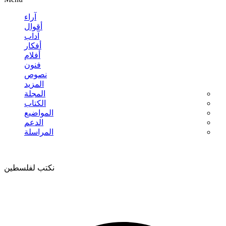
آراء
أقوال
آداب
أفكار
أفلام
فنون
نصوص
المزيد
المجلة
الكتاب
المواضيع
الدعم
المراسلة
نكتب لفلسطين