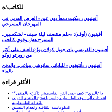
للكاتب/ة
أفينيون: «بكيت دمعاً دون عين» العرض العربي في
المهرجان المسرحي
أفينيون (أوف): «حلم منتصف ليلة صيف» لشكسبير..
المسرح هش وقوي كالحب
أفينيون: الفرنسي يان جويل كولان يوزّع العنف على أكثر
من روبرتو زوكو
أفينيون: «أنتيغون» للياباني ساتوشي مياغي.. والدفن
بالماء
الأكثر قراءة
"ذا غاليري": كيف حمى الفن الفلسطيني ذاكرته بالمنفى؟
انتقادات إلى الوفد الفلسطيني: إسبانيا تفتتح المنتدى الدولي
للثقافة الفلسطينية
الدبلوماسية الثقافية وانعدام التنسيق