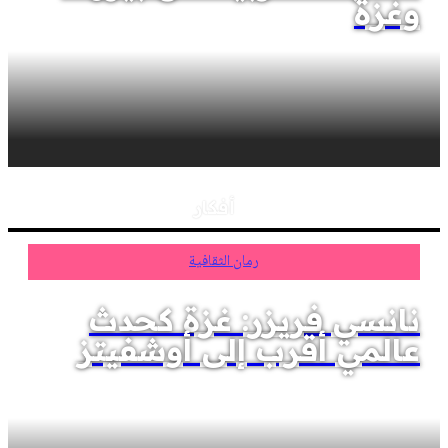
وغزة
أفكار
رمان الثقافية
نانسي فريزر: غزة كحدث
عالمي أقرب إلى أوشفيتز