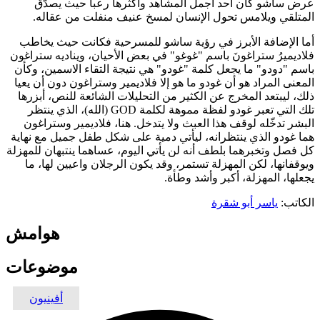
عرض ساشو كان أحد أجمل المشاهد وأكثرها رعباً حيث يصدّق
المتلقي ويلامس تحول الإنسان لمسخ عنيف منفلت من عقاله.
أما الإضافة الأبرز في رؤية ساشو للمسرحية فكانت حيث يخاطب
فلاديميرُ ستراغونَ باسم "غوغو" في بعض الأحيان، ويناديه ستراغون
باسم "دودو" ما يجعل كلمة "غودو" هي نتيجة التقاء الاسمين، وكأن
المعنى المراد هو أن غودو ما هو إلا فلاديمير وستراغون دون أن يعيا
ذلك، ليبتعد المخرج عن الكثير من التحليلات الشائعة للنص، أبزرها
تلك التي تعبر غودو لفظة مموهة لكلمة GOD (الله)، الذي ينتظر
البشر تدخّله لوقف هذا العبث ولا يتدخل. هنا، فلاديمير وستراغون
هما غودو الذي ينتظرانه، ليأتي دمية على شكل طفل جميل مع نهاية
كل فصل وتخبرهما بلطف أنه لن يأتي اليوم، عساهما ينتبهان للمهزلة
ويوقفانها، لكن المهزلة تستمر، وقد يكون الرجلان واعيين لها، ما
يجعلها، المهزلة، أكبر وأشد وطأة.
الكاتب:
ياسر أبو شقرة
هوامش
موضوعات
أفينيون