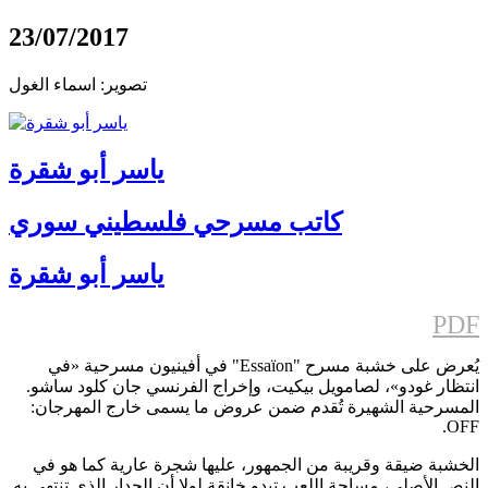
23/07/2017
تصوير: اسماء الغول
ياسر أبو شقرة
كاتب مسرحي فلسطيني سوري
ياسر أبو شقرة
PDF
يُعرض على خشبة مسرح "Essaïon" في أفينيون مسرحية «في
انتظار غودو»، لصامويل بيكيت، وإخراج الفرنسي جان كلود ساشو.
المسرحية الشهيرة تُقدم ضمن عروض ما يسمى خارج المهرجان:
OFF.
الخشبة ضيقة وقريبة من الجمهور، عليها شجرة عارية كما هو في
النص الأصلي، مساحة اللعب تبدو خانقة لولا أن الجدار الذي تنتهي به