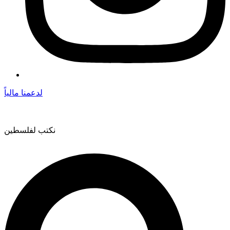
لدعمنا مالياً
نكتب لفلسطين