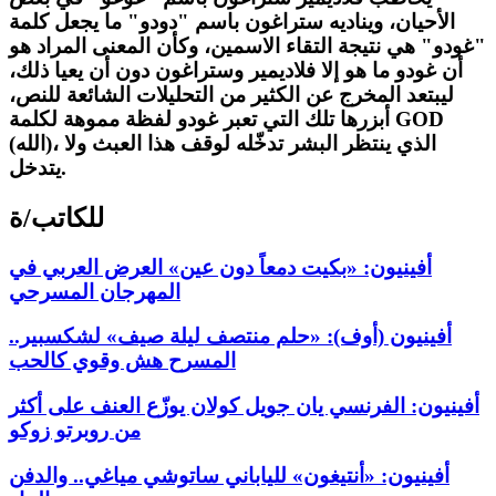
الأحيان، ويناديه ستراغون باسم "دودو" ما يجعل كلمة
"غودو" هي نتيجة التقاء الاسمين، وكأن المعنى المراد هو
أن غودو ما هو إلا فلاديمير وستراغون دون أن يعيا ذلك،
ليبتعد المخرج عن الكثير من التحليلات الشائعة للنص،
أبزرها تلك التي تعبر غودو لفظة مموهة لكلمة GOD
(الله)، الذي ينتظر البشر تدخّله لوقف هذا العبث ولا
يتدخل.
للكاتب/ة
أفينيون: «بكيت دمعاً دون عين» العرض العربي في
المهرجان المسرحي
أفينيون (أوف): «حلم منتصف ليلة صيف» لشكسبير..
المسرح هش وقوي كالحب
أفينيون: الفرنسي يان جويل كولان يوزّع العنف على أكثر
من روبرتو زوكو
أفينيون: «أنتيغون» للياباني ساتوشي مياغي.. والدفن