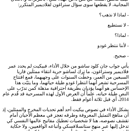
المجانية، لا يقطعها سوى سؤال ستراغون لفلاديمير المتكرر:
- لماذا لا نذهب؟
- لا نستطيع
- لماذا؟
- لأننا ننتظر غودو
- صحيح.
يأتي جواب جان كلود ساشو من خلال الأداء، فبيكيت لم يحدد عمر
فلاديمير وستراغون، ما ترك لساشو حرية انتقاء ممثلَين قاربا
السبعين من العمر، وخطّت السنوات على وجهيهما، فمع افتتاح
المسرحية تشعر أنهما انتظرا غودو طيلة حياتهما، وما يثبّت هذا
الإحساس هو أنهما يؤديان بطريقة احترافية مذهلة كمن تدرّب على
النص طيلة حياته، علماً أن العرض الأول لهذه المسرحية قد قُدم عام
2014، أي قبل ثلاثة أعوام فقط.
يشكل الأداء في نصوص بيكيت أحد أهم تحديات المخرج والممثلين، إذ
أن مناهج التمثيل المعروفة وطرقه تعجز في معظم الأحيان أمام
تقشف نصوصه، هنا لا شخصيات تعطيك مفاتيح عالمها النفسي كي
تدخل إليها عبر منهج ستانسلافسكي وأتباعه الواقعيين، ولا حكاية