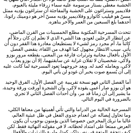
الخشبة مغطى بستار مرسومة عليه سماء زرقاء مليئة بالغيوم،
فلاديمير وستراغون على الخشبة والمفاجئة أن ستراغون يؤديه ممثل
مسنّ هو فيليب كاتوارو وفلاديمير يؤديه مسنّ آخر هو دومينك راتونا،
أحدهما بلغ السبعين من العمر والآخر يناهزه.
تتحدث المسرحية المكتوبة مطلع الخمسينات من القرن الماضي،
عن انتظار الرجلين لغودو، هذا الشيء الذي لا نعلم إن كان رجلاً أم
كائناً ما، أم مجرد رمز لشيء لا يستطيعان مغادرة هذا القفر دون أن
يأتي. سبب الانتظار مجهول كما الهدف من اللقاء، ينقضي الفصل
الأول بأفعال مجانية وثرثرات فارغة من المعنى، يقطعه مرور بوزو
ولاكي، شخصيتان لا تقلان غرابة عن سابقتيهما، إلا أن بوزو يعذّب
لاكي، ويعامله كعبد له. وبعد خروجهما تعود المسرحية لما كانت عليه
إلى أن يُسمع صوت يخبر أن غودو لن يأتي اليوم.
أما الفصل الثاني فهو نسخة تقريبية عن الفصل الأول، الفرق الوحيد
هو أن بوزو صار أعمى يقوده لاكي، وأن الشجرة أورقت ورقة وحيدة،
ما يشير إلى أن زماناً قد مر، وأن أحداث الفصل الثاني لا تجري
بالضرورة في اليوم التالي.
المسرحية الخالية من الدراما والتي تأتي أهميتها من معناها الكلي،
وما تحاول إيصاله عن انعدام جدوى الفعل في ظل عبثية العالم،
غالبا ما تربك المخرجين خصوصا الذين يؤمنون بوجوب أن يكون
العرض ممتعاً على امتداد لحظاته، لا في مقولته النهائية فقط. لكن
كيف تتحقق المتعة في نص داكن كهذا، مليء بالثرثرات والأفعال