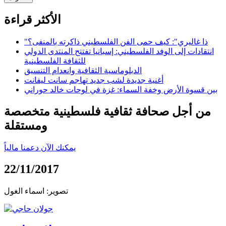
الأكثر قراءة
"ذا غاليري": كيف حمى الفن الفلسطيني ذاكرته بالمنفى؟
انتقادات إلى الوفد الفلسطيني: إسبانيا تفتتح المنتدى الدولي
للثقافة الفلسطينية
الدبلوماسية الثقافية وانعدام التنسيق
أغنية جديدة لشب جديد تهاجم سانت ليفانت
بين قسوة الأرض وخفة السماء: غزة في لوحات خالد حوراني
من أجل صحافة ثقافية فلسطينية متخصصة
ومستقلة
يمكنك الآن دعمنا مالياً
22/11/2017
تصوير: اسماء الغول