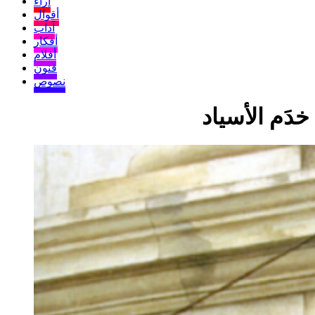
آراء
أقوال
آداب
أفكار
أفلام
فنون
نصوص
خدَم الأسياد