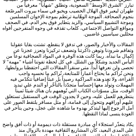
تبارز "الشرق الأوسط" السعودية، وتطلق "شهاباً" معرفياً من
طهران ليعبر فوق الهلال الخصيب ويخبو في سماء بيروت المرصّعة
بنجوم الصحافة. الموجة الوهّابية ترتطم بموجة الإخوان المسلمين
وموجة التشييع السياسي، والزبد يتطاير فوق بحر الدم، في الصحف
ومواقع التواصل الاجتماعي، كلعاب تقذفه في وجوه المتفرجين أفواه
محللين سياسيين غاضبين.
المقالات والأخبار والصور، في تدفق لا ينقطع، تشتت بقايا عقولنا
وتفاقم شرودنا وتوهن ذاكرتنا وتضعف تركيزنا وتعزز عجزنا عن
إكمال ما نبدأه. ربما كانت هذه الوفرة في المواد الصحافية نوعاً من
اليأس الجديد وشكلاً من الشلل. في كل لحظة تفوتنا أشياء "مهمة" لا
تحصى ولن نعرفها أبداً. متى سنقرأ المقالات التي احتفظنا بروابطها،
ونحن نُراكم ما يحتاج أعماراً للمتابعة، نُراكم ما نحسبه واجب
القراءة، ولا تغدو هذه المراكمة رصيداً بل عبئاً إضافياً تتكدّس فيه
المهملات وتولّد معها إحساساً متجدّداً بالتأخّر أو الندم على تبديد
الوقت، مثل مسوّدات الكتاب التي تُوهمهم بأن هناك شيئاً ثميناً
ينتظرهم للعمل عليه، وحين لا يجدون الوقت في المستقبل تستغلق
عليهم أوراقهم وتتحول إلى قمامة، أو مثل مسافر يلتقط الصور على
أمل الرجوع إليها ليتذكر بهدوء ما شاهده على عجل، وحين يتأخر في
العودة ينسى لماذا التقطها.
يكاد يتعذّر استجلاء أي مبادرة مستقلة ذات ديمومة أو ذات أفق واضح
على المدى البعيد، كأن المشاريع الثقافية مهددة بالزوال منذ
انطلاقها. نعلم إن القسم الثقافي هو أول المهدّدين بالإقفال وطرد