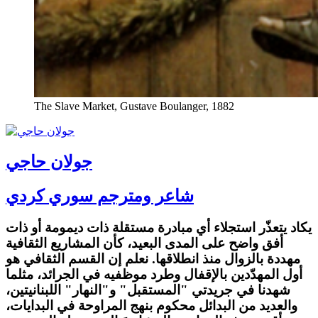
The Slave Market, Gustave Boulanger, 1882
جولان حاجي
شاعر ومترجم سوري كردي
يكاد يتعذّر استجلاء أي مبادرة مستقلة ذات ديمومة أو ذات
أفق واضح على المدى البعيد، كأن المشاريع الثقافية
مهددة بالزوال منذ انطلاقها. نعلم إن القسم الثقافي هو
أول المهدّدين بالإقفال وطرد موظفيه في الجرائد، مثلما
شهدنا في جريدتي "المستقبل" و"النهار" اللبنانيتين،
والعديد من البدائل محكوم بنهج المراوحة في البدايات،