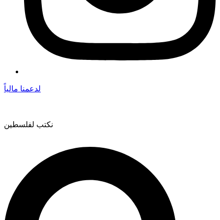
لدعمنا مالياً
نكتب لفلسطين