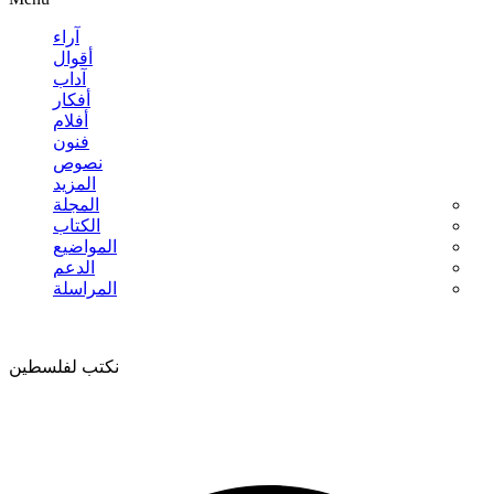
آراء
أقوال
آداب
أفكار
أفلام
فنون
نصوص
المزيد
المجلة
الكتاب
المواضيع
الدعم
المراسلة
نكتب لفلسطين