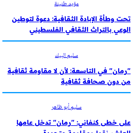
مؤيد طنينة
تحت وطأة الإبادة الثقافية: دعوة لتوطين
الوعي بالتراث الثقافي الفلسطيني
سليم البيك
"رمان" في التاسعة: لأن لا مقاومة ثقافية
من دون صحافة ثقافية
سليم أبو ظاهر
على خطى كنفاني: "رمان" تدخل عامها
العاشر نقدا ومقاومة متجددة