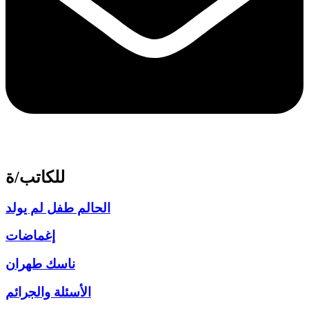
للكاتب/ة
الحالم طفل لم يولد
إغماضات
ناسك طهران
الأسئلة والجرائم