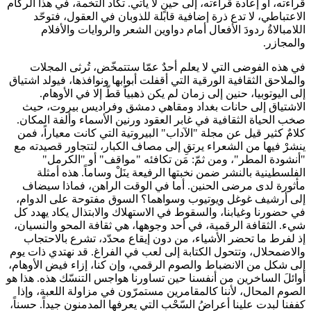
قراءته، أو إعادة قراءته، إلى حينٍ لا يأتي. تكاد التخمة، في هذا الركام
الاعتباطي، لا تدع ذرة إضافية قابلة للذوبان في العقول، فتوحّد
اللامبالاةُ ردودَ الأفعال أمام دواوين الشعر والروايات والأفلام
والمجازر.
في هذه الفوضى التي لا يعلم أحدٌ عمّا ستتمخّض، تُرثى المجلات
والملاحق الثقافية الورقية التي أقفلت أبوابها ونوافذها، فيولد اشتياق
إلى اليوتوبيا، حنين إلى زمان لم يكن ذهبياً قطّ إلا في الأوهام.
الاشتياق إلى حانات بغداد ومقاهي دمشق وفراديس بيروت، حيث
صخب الحياة الثقافية في غابر العقود ورنين الأسماء وألفة المكان.
كلامٌ كثير قيل عن مجلة "الآداب" البيروتية التي كانت معياراً، فمن
ينشرْ فيها من الشعراء يرتقِ إلى مصاف الكبار، لتتجاور قصيدته مع
"أنشودة المطر"، ومن ثمّ: مَن تكافئه "مواقف" أو "الكرمل"
الفلسطينية بالنشر ضمن نخبتها الرفيعة ينَلْ وساماً. هذه أمثلة
مأثورة لدى مرضى الحنين. أما في الوقت الراهن، فماذا سيضاف
إلى أرشيف غوغل ويوتيوب وسواهما؟ السوق مفتوحة على الدوام،
في حضورنا وغيابنا، والسقوط في الاستهلاك والابتذال يكاد يهدد كل
شيء. الثقافة الرقمية، في أحد وجوهها، هي ثقافة المحو والنسيان،
إذ لفرط ما تحضر الأشياء، من دون إيقاع محدّد، تشرع بالاحتجاب
والاضمحلال، وتتحول الكتابة إلى لعب في الفراغ. قد نهتدي ذات يوم
إلى شكل من الانضباط والصوم الرقمي، وإن كنا، إزاء فيض الأوهام،
أوائلَ الساخرين من أنفسنا حين تساورنا هواجس التنسّك هذه. هذا هو
الصوم المحال، لأننا كالمقامرين مستمرّون في مزاولة اللعبة، وإذا
كففنا لبدت علينا أعراضُ السّحْب التي يعرفها المدمنون جيداً. حسناً،