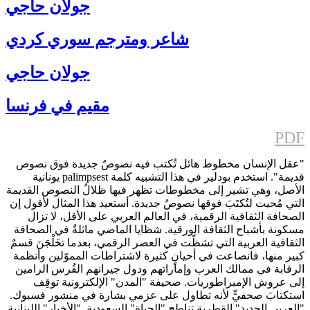
جولان حاجي
شاعر ومترجم سوري كردي
جولان حاجي
مقيم في فرنسا
PDF
"عقل الإنسان مخطوط هائل تُكتب فيه نصوصٌ جديدة فوق نصوص
قديمة". استخدم بودلير في هذا التشبيه كلمة palimpsest يونانية
الأصل، وهي تشير إلى مخطوطات تظهر فيها ظلالُ النصوص القديمة
التي مُحيت لتُكتَبَ فوقها نصوصٌ جديدة. أستعيد هذا المثال لأقول إن
الصحافة الثقافية الرقمية، في العالم العربي على الأقل، لا تزال
مسكونة بأشباح الثقافة الورقية. شظايا الماضي ماثلةٌ في الصحافة
الثقافية العربية التي تشظّت في العصر الرقمي، بعدما تخَلْجَنَ قسمٌ
كبير منها، فانصاعت في أحيانٍ كثيرة لاشتراطات المموّلين وأنظمة
الرقابة في ممالك العرب وإماراتهم ودول جيرانهم الفُرس الرامين
إلى عروش الإمبراطوريات. صحيفة "المدن" الإلكترونية توقِف
استكتابَ صحفيٍّ لأنه تطاول على عزمي بشارة في منشور فسبوك.
"العربي الجديد" القطرية تناطح "الحياة" السعودية. "الأخبار" اللبنانية