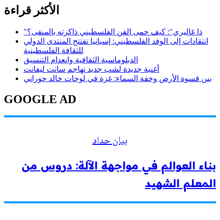
الأكثر قراءة
"ذا غاليري": كيف حمى الفن الفلسطيني ذاكرته بالمنفى؟
انتقادات إلى الوفد الفلسطيني: إسبانيا تفتتح المنتدى الدولي
للثقافة الفلسطينية
الدبلوماسية الثقافية وانعدام التنسيق
أغنية جديدة لشب جديد تهاجم سانت ليفانت
بين قسوة الأرض وخفة السماء: غزة في لوحات خالد حوراني
GOOGLE AD
بيان حداد
بناء العوالم في مواجهة الآلة: دروس من
المعلم الشهيد