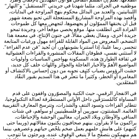
موظفيه في الجرائد، مثلما شهدنا في جريدتي "المستقبل" و"النهار"
اللبنانيتين، والعديد من البدائل محكوم بنهج المراوحة في البدايات،
وأقصد بهذه المراوحة المشاريعَ المستعجلة التي تحبو بضعة شهور
قبل أن يخنقها المموّلون أو يجهضوها، لتجهض معها كل طموحات
الفرادة التي انطلقت منها. موقع يخصي موقعاً آخر، وجريدة تمحو
جريدة أخرى، ومقال يغطي مقالاً. في جنون الإنتاج، في معمعة هذا
التضخم، المعروض من المواد القابلة للقراءة مهول ورغبات المتابعة
تنحسر. ربما علينا، إذا استنرنا بشوبنهاور، أن نُجيد "فن عدم القراءة".
لا أستثني نفسي، فطوفان المقالات المنشورة والقراءات العشوائية
في ثقافة الطوارئ هذه، المسكونة بهواجس المناسبات وأولويات
المواضيع الأهمّ والأخبار العاجلة والجوائز واللهاث خلف كل جديد،
حشت الرؤوس بضباب كثيف نجوبه من دون إحساس بالاكتشاف أو
المغامرة أو الخطر، وكثيراً ما نتعثّر في هذا السديم بقبور النقّاد
المفتَقَدين.
في الانفجار الرقمي، حيث الكتبة والمصوّرون واقفون على قدم
المساواة كالمُسترَقّين داخل الأواني المستطرقة لعدالة التكنولوجيا،
تتطاير القراءات وتسود النتف والشذرات، وتترسخ المعارف التقريبية
الغائمة. المشتتون، سوريين أو فلسطينيين أو سواهم، في شتات
المنافي والأوطان وبلاد الجيران، مغالبين الوحشة والإحباطات،
يراكمون ما لا يقرأون. بينهم صحافيون يكتبون مقالاتهم (وربما حتى
كتبهم) على هامش حلمهم بعمل ضخم يلخّص حياتهم وعصرهم، بينما
هم منهمكون بتصفّح ما لا ينبغي الوقوف عنده، ويرجئون ما تتوجب