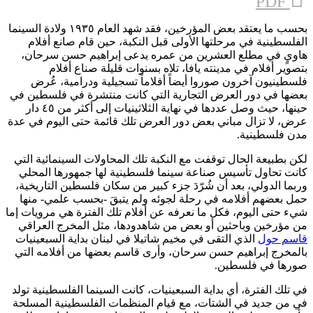
PDF
بحسب ما يعتقد بعض المؤرخين، فقد شهد العام ١٩٣٥ ولادة السينما
الفلسطينية في مرحلتها الأولى قبل النكبة، حين قام صانع أفلام
هاويٍ في مطلع العشرين من عمره يدعى إبراهيم حسن سرحان،
بتصوير أفلام في مدينته يافا، تلاه بسنوات قليلة صناع أفلام
فلسطينيون آخرون صوروا أيضاً أفلاماً تسجيلية ودرامية، عُرض
بعضها في دور العرض التجارية التي كانت منتشرة في فلسطين في
حينها، حيث وصل عددها في نهاية الثلاثينيات إلى أكثر من ٤٥ دار
عرض، لا تزال مباني بعض دور العرض تلك قائمة حتى اليوم في عدة
مدن فلسطينية.
لكن بطبيعة الحال توقفت مع النكبة تلك المحاولات السينمائية التي
كانت تحاول تأسيس صناعة سينما فلسطينية لها جمهورها المحلي
وربما الدولي، بعد أن شُرّدَ جزء كبير من سكان فلسطين التاريخية،
حمل بعضهم أفلامه في رحلة لجوئه ولم يتبقَ -بحسب علمي- منها
شيء حتى اليوم، فكل ما نعرفه عن أفلام تلك الفترة هي مرويات إما
من مؤرخين وباحثين أو بعض من شاهدودها، مثل المخرج العراقي
قاسم حول
الذي التقى في مخيم شاتيلا في لبنان بداية السبعينيات
بالمخرج إبراهيم حسن سرحان، وأرى قاسم بعضها من أفلامه التي
صورها في فلسطين.
في تلك الفترة، أي بداية السبعينيات، كانت السينما الفلسطينية تولد
في من جديد في الشتات، مع قيام المنظمات الفلسطينية المسلحة