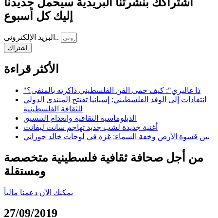
اشتراكك بنشرتنا البريدية سيحمل جديدنا
إليك كل أسبوع
البريد الإلكتروني..
اشتراك
الأكثر قراءة
"ذا غاليري": كيف حمى الفن الفلسطيني ذاكرته بالمنفى؟
انتقادات إلى الوفد الفلسطيني: إسبانيا تفتتح المنتدى الدولي
للثقافة الفلسطينية
الدبلوماسية الثقافية وانعدام التنسيق
أغنية جديدة لشب جديد تهاجم سانت ليفانت
بين قسوة الأرض وخفة السماء: غزة في لوحات خالد حوراني
من أجل صحافة ثقافية فلسطينية متخصصة
ومستقلة
يمكنك الآن دعمنا مالياً
27/09/2019