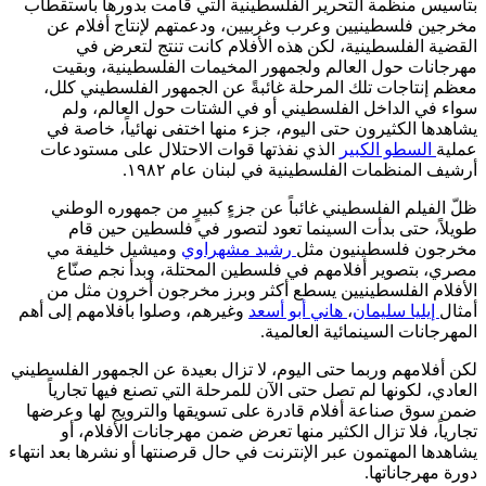
بتأسيس منظمة التحرير الفلسطينية التي قامت بدورها باستقطاب
مخرجين فلسطينيين وعرب وغربيين، ودعمتهم لإنتاج أفلام عن
القضية الفلسطينية، لكن هذه الأفلام كانت تنتج لتعرض في
مهرجانات حول العالم ولجمهور المخيمات الفلسطينية، وبقيت
معظم إنتاجات تلك المرحلة غائبةً عن الجمهور الفلسطيني كلل،
سواء في الداخل الفلسطيني أو في الشتات حول العالم، ولم
يشاهدها الكثيرون حتى اليوم، جزء منها اختفى نهائياً، خاصة في
عملية
السطو الكبير
الذي نفذتها قوات الاحتلال على مستودعات
أرشيف المنظمات الفلسطينية في لبنان عام ١٩٨٢.
ظلّ الفيلم الفلسطيني غائباً عن جزءٍ كبيرٍ من جمهوره الوطني
طويلاً، حتى بدأت السينما تعود لتصور في فلسطين حين قام
مخرجون فلسطينيون مثل
رشيد مشهراوي
وميشيل خليفة مي
مصري، بتصوير أفلامهم في فلسطين المحتلة، وبدأ نجم صنّاع
الأفلام الفلسطينيين يسطع أكثر وبرز مخرجون أخرون مثل من
أمثال
إيليا سليمان
،
هاني أبو أسعد
وغيرهم، وصلوا بأفلامهم إلى أهم
المهرجانات السينمائية العالمية.
لكن أفلامهم وربما حتى اليوم، لا تزال بعيدة عن الجمهور الفلسطيني
العادي، لكونها لم تصل حتى الآن للمرحلة التي تصنع فيها تجارياً
ضمن سوق صناعة أفلام قادرة على تسويقها والترويج لها وعرضها
تجارياً، فلا تزال الكثير منها تعرض ضمن مهرجانات الأفلام، أو
يشاهدها المهتمون عبر الإنترنت في حال قرصنتها أو نشرها بعد انتهاء
دورة مهرجاناتها.