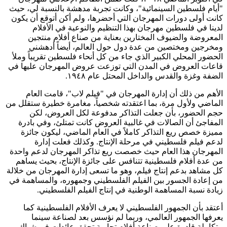
"أيام فلسطين السينمائية"، وكانت تجربة مدهشة بالنسبة لي، حيث
كانت أولى دورات المهرجان التي أحضرها، ولم أكن أتوقع أن يكون
لدينا في فلسطين مهرجان بهذا التنظيم والنوعية في الأفلام
المعروضة والضيوف المختارين بعناية من صناع أفلام منتجين
ومخرجين ومختصين من عدة دول حول العالم، أيضاً أدهشني
الحضور المحلي الكبير الذي جاء من كل أنحاء فلسطين تقريباً وملأ
قاعات العروض في المدن التي توزعت عروض المهرجان عليها في
الضفة وغزة والقدس والداخل المحتل عام ١٩٤٨.
الأهم من ذلك أن إدارة المهرجان في "فيلم لاب"، قامت العام
الماضي ولأول مرة، بما اعتقدته شخصياً، مغامرة خطيرة ستقلل من
حجم الحضور، بأن جعلت التذاكر مدفوعة لكل العروض، لكن
المفاجئ أن الصالات في غالبية العروض كانت تمتلئ، وفي بادرة
مميزة خصص ريع التذاكر كاملاً في العام الماضي، ليكون جائزة
لدعم فيلم فلسطيني في مرحلة الإنتاج. وكذلك فعلت إدارة
المهرجان هذا العام حيث خصصت ريع تذاكر المهرجان لدعم واحدة
من عدة أفلام فلسطينية تتنافس على جائزة الإنتاج، بحيث يساهم
كل مشاهد بدعم إنتاج فيلم، وهو ما تسعى إدارة المهرجان من خلالة
من إعادة الجسور بين الفيلم الفلسطيني وجمهوره، والمساهمة في
زيادة نسبة المساهمة الوطنية في إنتاج الفيلم الفلسطيني.
أعتقد بأن الجمهور الفلسطيني لا يعرف الأفلام الفلسطينية كما
يعرفها الجمهور العالمي، وربما لم نؤسس بعد لصناعة سينما
متكاملة قادرة على صناعة أفلام تجارية تحقق عائدات في شباك