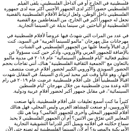
فلسطينية في الخارج أو في الداخل الفلسطيني، يلقى الفيلم
الفلسطيني حضوراً أكثر لدى الجمهور الأجنبي أكثر منه لدى جمهوره
الفلسطيني داخل الوطن، ولعل ارتباط الأفلام الفلسطينية بالقضية
تجعل له جمهوراً أكبر في الخارج، من المتعاطفين مع القضية
الفلسطينية أو الباحثين عن سينما بديلة عن السينما التجارية.
في عدد من المرات التي شهدتُ فيها عروضاً لأفلام فلسطينية في
مهرجانات مثل مهرجان "مالمو للسينما العربية" في السويد، كنت
أرى اقبالاً واسعاً عليها من الجمهور الفلسطيني في الشتات،
بالإضافة للجمهور العربي والأوروبي، وأذكر حين كنت مسؤولاً عن
تنظيم فعالية "أيام فلسطين السينمائية" عام ٢٠١٨ في مدينة مالمو
بالتعاون مع "الجمعية الثقافية الفلسطينية" هناك، أنني تفاجأت بحجم
الحضور السويدي والأوروبي الكبير لحضور أفلامٍ عرضت منتصف
النهار، وهو غالباً وقت غير محبذ لمرتادي السينما. في المقابل شهدت
اقبالاً فلسطينياً أقل على أفلام فلسطينية عرضت عام ٢٠١٩ في رام
الله وعدة مدن فلسطينية من خلال مهرجان "أيام فلسطين
السينمائية"، في مقابل جمهور أكبر لحضور أفلامٍ عربية ودولية.
كثيراً ما كنت أسمع تعليقات على أفلام فلسطينية، بأنها صنعت
للأوروبيين، أو صنعت للمشاهد الغربي وليس المحلي، فهل هنالك
أفلام للجمهور المحلي وأخرى للجمهور العالمي؟ وما هي تلك
المعايير التي تفرّق بين الاثنين؟ أم أن الجمهور الفلسطيني لا يحبذ
سماع حكايته في أفلامه ويميل أكثر للدراما التشويقية التجارية
الأمريكية والمصرية؟ أم لأن السينما الفلسطينية لم تصنع حتى الأن