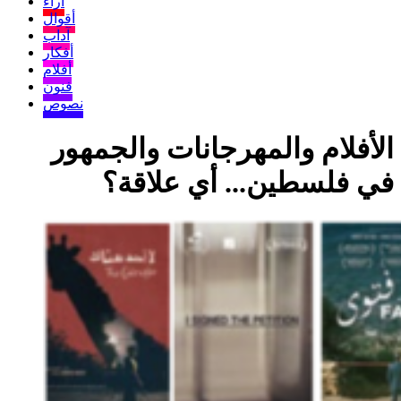
آراء
أقوال
آداب
أفكار
أفلام
فنون
نصوص
الأفلام والمهرجانات والجمهور
في فلسطين... أي علاقة؟