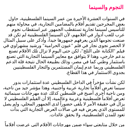
النجوم والسينما
في السنوات العشرة الأخيرة من عمر السينما الفلسطينية، حاول
بعض المخرجين تقديم أفلام بالمضامين التجارية، في محاولة منهم
للتأسيس لسينما تجارية تستقطب الجمهور عبر استقطاب نجوم
عرب للعب أدوار في أفلامهم، لأن السينما الفلسطينية لم تكن قد
صنعت نجومها الذين يعرفهم جمهورها جيداً، وأذكر على سبيل المثال
لا الحصر نجوى نجار في فلم "عيون الحرامية" ورشيد مشهراوي في
فيلم "الكتابة على الثلج"، لكن حتى اليوم لا تزال تلك الأفلام تصنع
بدعم خارجي، وهذا لا يتوافق مع معايير السينما التجارية التي تصنع
باستثمار وطني كما في مصر، وذلك بطبيعة الحال نتيجة قلة الدعم
الفلسطيني وربما عدم إيمان المستثمرين والتجار الفلسطينيين
بجدوى الاستثمار في هذا القطاع.
لكن نشأت مؤخراً في الداخل الفلسطيني عدة استثمارات بدور
سينما تعرض أفلاماً تجارية عربية وأجنبية، وهذا مؤشر جيد من ناحية،
ومن ناحية أخرى أصبح في فلسطين كذلك عدة مهرجانات سينمائية
تعرض أفلاماً فلسطينية وعربية وعالمية، إلا أن الفيلم الفلسطيني لا
يزال في حقيقة الأمر لا يلقى حضوراً لدى الجمهور المحلي، ولم يصل
للمستوى الذي يعرض فيه في صالات العرض التجارية التي بدأت
تعود للمدن الفلسطينية، ولا يحقق عائدات.
من خلال متابعتي سواء ضمن مهرجانات الأفلام التي عرضت أفلاماً