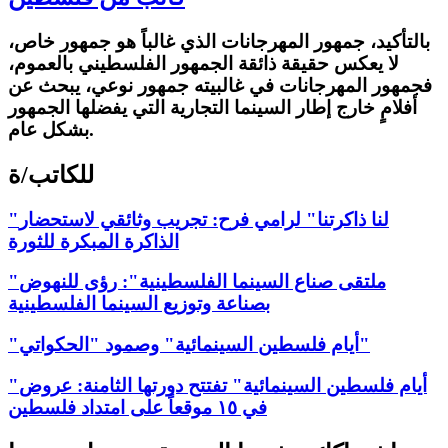
بالتأكيد، جمهور المهرجانات الذي غالباً هو جمهور خاص،
لا يعكس حقيقة ذائقة الجمهور الفلسطيني بالعموم،
فجمهور المهرجانات في غالبيته جمهور نوعي، يبحث عن
أفلامٍ خارج إطار السينما التجارية التي يفضلها الجمهور
بشكل عام.
للكاتب/ة
"لنا ذاكرتنا" لرامي فرح: تجريب وثائقي لاستحضار
الذاكرة المبكرة للثورة
"ملتقى صناع السينما الفلسطينية": رؤى للنهوض
بصناعة وتوزيع السينما الفلسطينية
"أيام فلسطين السينمائية" وصمود "الحكواتي"
"أيام فلسطين السينمائية" تفتتح دورتها الثامنة: عروض
في ١٥ موقعاً على امتداد فلسطين