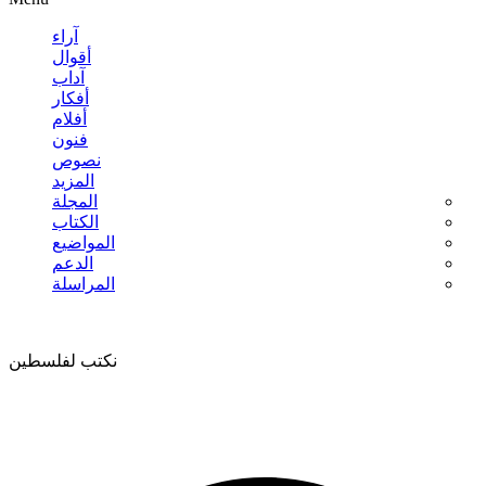
آراء
أقوال
آداب
أفكار
أفلام
فنون
نصوص
المزيد
المجلة
الكتاب
المواضيع
الدعم
المراسلة
نكتب لفلسطين