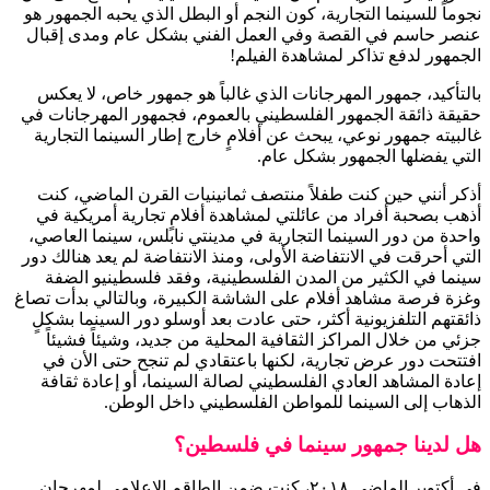
نجوماً للسينما التجارية، كون النجم أو البطل الذي يحبه الجمهور هو
عنصر حاسم في القصة وفي العمل الفني بشكل عام ومدى إقبال
الجمهور لدفع تذاكر لمشاهدة الفيلم!
بالتأكيد، جمهور المهرجانات الذي غالباً هو جمهور خاص، لا يعكس
حقيقة ذائقة الجمهور الفلسطيني بالعموم، فجمهور المهرجانات في
غالبيته جمهور نوعي، يبحث عن أفلامٍ خارج إطار السينما التجارية
التي يفضلها الجمهور بشكل عام.
أذكر أنني حين كنت طفلاً منتصف ثمانينيات القرن الماضي، كنت
أذهب بصحبة أفراد من عائلتي لمشاهدة أفلامٍ تجارية أمريكية في
واحدة من دور السينما التجارية في مدينتي نابلس، سينما العاصي،
التي أحرقت في الانتفاضة الأولى، ومنذ الانتفاضة لم يعد هنالك دور
سينما في الكثير من المدن الفلسطينية، وفقد فلسطينيو الضفة
وغزة فرصة مشاهد أفلام على الشاشة الكبيرة، وبالتالي بدأت تصاغ
ذائقتهم التلفزيونية أكثر، حتى عادت بعد أوسلو دور السينما بشكلٍ
جزئي من خلال المراكز الثقافية المحلية من جديد، وشيئاً فشيئاً
افتتحت دور عرض تجارية، لكنها باعتقادي لم تنجح حتى الأن في
إعادة المشاهد العادي الفلسطيني لصالة السينما، أو إعادة ثقافة
الذهاب إلى السينما للمواطن الفلسطيني داخل الوطن.
هل لدينا جمهور سينما في فلسطين؟
في أكتوبر الماضي ٢٠١٨، كنت ضمن الطاقم الإعلامي لمهرجان