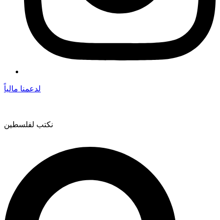
لدعمنا مالياً
نكتب لفلسطين