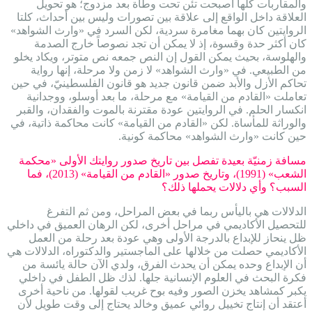
والمقاربات كلها أصبحت تئن تحت وطأة بعد مزدوج؛ هو تحويل
العلاقة داخل الواقع إلى علاقة بين تصورات وليس بين أحداث، كلتا
الروايتين كان بهما مغامرة سردية، لكن السرد في «وارث الشواهد»
كان أكثر حدة وقسوة، إذ لا يمكن أن تجد نصوصاً خارج الصدمة
والهلوسة، بحيث يمكن القول إن النص جمعه نص متوتر، ويكاد يخلو
من الطبيعي. في «وارث الشواهد» لا زمن ولا مرحلة، إنها رواية
تحاكم الأزل والأبد ضمن قانون جديد هو قانون الفلسطينيّ، في حين
تعاملت «القادم من القيامة» مع مرحلة، ما بعد أوسلو، ووجدانية
انكسار الحلم. في الروايتين عودة مقترنة بالموت والفقدان، والقبر
والوراثة للمأساة. لكن «القادم من القيامة» كانت محاكمة ذاتية، في
حين كانت «وارث الشواهد» محاكمة كونية.
مسافة زمنيّة بعيدة تفصل بين تاريخ صدور روايتك الأولى «محكمة
الشعب» (1991)، وتاريخ صدور «القادم من القيامة» (2013)، فما
السبب؟ وأي دلالات يحملها ذلك؟
الدلالات هي باليأس ربما في بعض المراحل، ومن ثم التفرغ
للتحصيل الأكاديمي في مراحل أخرى، لكن الرهان العميق في داخلي
ظل ينحاز للإبداع بالدرجة الأولى وهي عودة بعد رحلة من العمل
الأكاديمي حصلت من خلالها على الماجستير والدكتوراه، الدلالات هي
أن الإبداع وحده يمكن أن يحدث الفرق، ولدي الآن حالة يائسة من
فكرة البحث في العلوم الإنسانية جلها. لذك ظل الطفل في داخلي
يكبر كمشاهد يخزن الصور وفيه بوح غريب لقولها. من ناحية أخرى
أعتقد أن إنتاج تخييل روائي عميق وخالد يحتاج إلى وقت طويل لأن