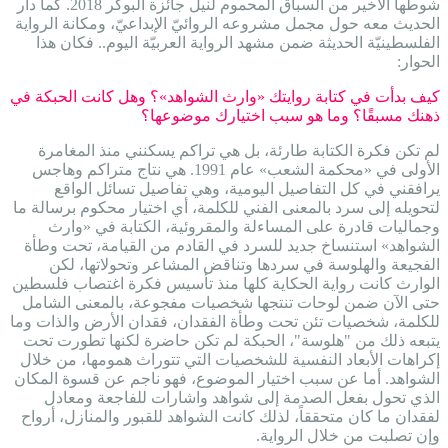
شوطها الأخير من السباق المحموم لنيل جائزة البوكر 2018. كما دار
الحديث معه حول مجمل مشروعه الروائيّ الإبداعيّ، ومكانة الرواية
الفلسطينيّة الحديثة ضمن مشهد الرواية العربيّة اليوم.. فكان هذا
الحوار:
كيف بدأت في كتابة روايتك «وارث الشواهد»؟ وهل كانت الحبكة في
ذهنك مسبقًا؟ وما هو سبب اختيارك موضوعها؟
لم تكن فكرة الكتابة طارئة، بل هي تراكم يسكنني منذ المغامرة
الأولى في «محكمة الشعب» عام 1991. هي نتاج متراكم وهاجس
يرافقني في كل التفاصيل اليومية، وهي تفاصيل تسائل الواقع
لتحويله إلى سرد بالمعنى الفني للكلمة، أي اختيار محكوم برسالة ما
وجماليات قادرة على المساءلة والمقروئية، الكتابة في «وارث
الشواهد» استنساخ جديد للسرد في القادم من القيامة، تحت وطأة
الفجيعة والهلوسة في سردها وتناقض المشاعر وتحولاتها، لكن
الوارث كانت رواية الحكاية كلها منذ تأسيس فكرة اغتصاب فلسطين
حتى الآن ضمن لوحات تنتجها شخصيات مفجوعة، بالمعنى الشامل
للكلمة، شخصيات تئن تحت وطأة الفقدان، فقدان الأرض والذات وما
يتبعه ذلك من "هلوسة"، الحبكة لم تكن حاضرة لكنها تطورت تحت
إكراهات الأبعاد النفسية للشخصيات التي تتوراث همومها، من خلال
الشواهد. أما عن سبب اختيار الموضوع، فهو ناجم عن قسوة المكان
الذي تحول بفعل الصدمة إلى شواهد واشارات للفاجعة ومعادل
لفقدان ما كان متحققاً، لذلك كانت الشواهد للقبور والمنازل، أرواح
وإن تصلبت من خلال الرواية.