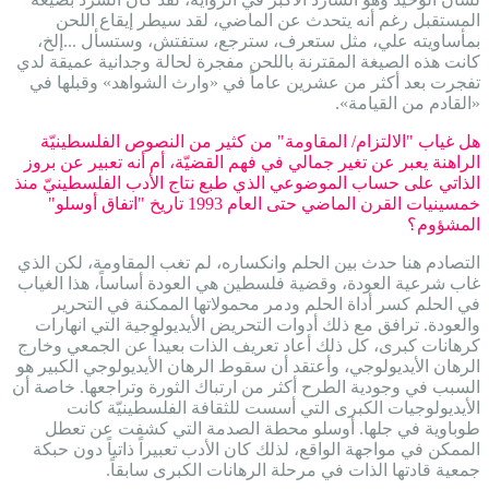
المستقبل رغم أنه يتحدث عن الماضي، لقد سيطر إيقاع اللحن
بمأساويته علي، مثل ستعرف، سترجع، ستفتش، وستسأل ...إلخ،
كانت هذه الصيغة المقترنة باللحن مفجرة لحالة وجدانية عميقة لدي
تفجرت بعد أكثر من عشرين عاماً في «وارث الشواهد» وقبلها في
«القادم من القيامة».
هل غياب "الالتزام/ المقاومة" من كثير من النصوص الفلسطينيّة
الراهنة يعبر عن تغير جمالي في فهم القضيّة، أم أنه تعبير عن بروز
الذاتي على حساب الموضوعي الذي طبع نتاج الأدب الفلسطينيّ منذ
خمسينيات القرن الماضي حتى العام 1993 تاريخ "اتفاق أوسلو"
المشؤوم؟
التصادم هنا حدث بين الحلم وانكساره، لم تغب المقاومة، لكن الذي
غاب شرعية العودة، وقضية فلسطين هي العودة أساساً، هذا الغياب
في الحلم كسر أداة الحلم ودمر محمولاتها الممكنة في التحرير
والعودة. ترافق مع ذلك أدوات التحريض الأيديولوجية التي انهارات
كرهانات كبرى، كل ذلك أعاد تعريف الذات بعيداً عن الجمعي وخارج
الرهان الأيديولوجي، وأعتقد أن سقوط الرهان الأيديولوجي الكبير هو
السبب في وجودية الطرح أكثر من ارتباك الثورة وتراجعها. خاصة أن
الأيديولوجيات الكبرى التي أسست للثقافة الفلسطينيّة كانت
طوباوية في جلها. أوسلو محطة الصدمة التي كشفت عن تعطل
الممكن في مواجهة الواقع، لذلك كان الأدب تعبيراً ذاتياً دون حبكة
جمعية قادتها الذات في مرحلة الرهانات الكبرى سابقاً.