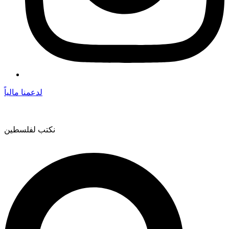
لدعمنا مالياً
نكتب لفلسطين