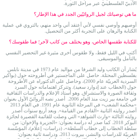
الأدبيّ الفلسطينيّ عبر مراحل الثورة.
ما هي توصياتك لجيل الروائيّين الجدد في هذا الإطار؟
أوصيهم وأوصي نفسي لأني أعتقد أني واحد منهم، بالتروي في عملية
الكتابة والرهان على التجربة أكثر من التحصيل.
للكتابة طقسها الخاص، وهو يختلف من كاتب لآخر؛ فما طقوسك؟
أكتب في الليل فقط، ولا طقوس أخرى مثيرة غير التحضير النفسي
بالتأمل والموسيقى.
يُشار أن الكاتب وليد الشرفا من مواليد عام 1973 في مدينة نابلس
بفلسطين المحتلة. حاصل على الماجستير في أطروحته حول (بواكير
السردية العربيّة عام 2000)، وحاصل على الدكتوراه عن الأطروحة
حول (الخطاب عند إدوارد سعيد). وتتركز اهتماماته حول السرد
وثقافة الصورة والاستشراق. وهو أستاذ الإعلام والدراسات الثقافية
في جامعة بير زيت منذ العام 2006. أصدر نصه الروائيّ الأول بعنوان
«محكمة الشعب» في المرحلة الثانوية عام 1991. في العام 2013
أصدر روايته الثانية «القادم من القيامة». وبعد أربع سنوات أصدر
روايته الثالثة «وارث الشواهد» التي وصلت للقائمة القصيرة لجائزة
البوكر 2018. كما صدر له دراسة بعنوان: «الجزيرة والإخوان: من
سلطة الخطاب إلى خطاب السلطة»، (دراسات- إعلام)، المؤسّسة
العربيّة للدراسات والنشر، بيروت 2013. ودراسة ثانية بعنوان: