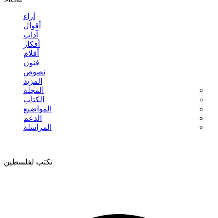
آراء
أقوال
آداب
أفكار
أفلام
فنون
نصوص
المزيد
المجلة
الكتاب
المواضيع
الدعم
المراسلة
نكتب لفلسطين