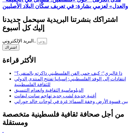
والعدل» لعزمي بشارة: في تعريف سكّان البلاد الأصليين
اشتراكك بنشرتنا البريدية سيحمل جديدنا
إليك كل أسبوع
البريد الإلكتروني..
اشتراك
الأكثر قراءة
"ذا غاليري": كيف حمى الفن الفلسطيني ذاكرته بالمنفى؟
انتقادات إلى الوفد الفلسطيني: إسبانيا تفتتح المنتدى الدولي
للثقافة الفلسطينية
الدبلوماسية الثقافية وانعدام التنسيق
أغنية جديدة لشب جديد تهاجم سانت ليفانت
بين قسوة الأرض وخفة السماء: غزة في لوحات خالد حوراني
من أجل صحافة ثقافية فلسطينية متخصصة
ومستقلة