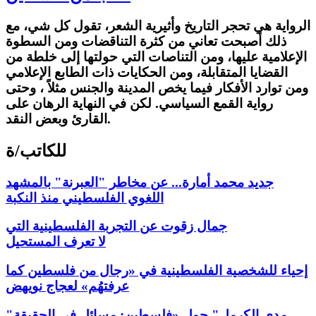
الرواية هي تحجر التاريخ وأثيرية الشعر، تقول كل شي، مع
ذلك أصبحت تعاني من كثرة التناقضات ومن السطوة
الإعلامية عليها، ومن التناصات التي حولتها إلى خلطة من
القضايا المتقابلة، ومن الحكايات ذات الطابع الإعلامي
ومن توارد الأفكار فيما يخص المدينة والجنس مثلاً ، وحتى
رواية القمع السياسي. لكن في النهاية الرهان على
القارئ وبعض النقد.
للكاتب/ة
جديد محمد أمارة... عن مخاطر "العبرنة" بالمشهد
اللغوي الفلسطيني منذ النكبة
جمال زقوت عن التجربة الفلسطينية التي
لا تعرف المستحيل
إحياء للشخصية الفلسطينية في «رجال من فلسطين كما
عرفتهُم» لعجاج نويهض
"مدى الكرمل" حول «فلسطين: مسائل في الحقيقة