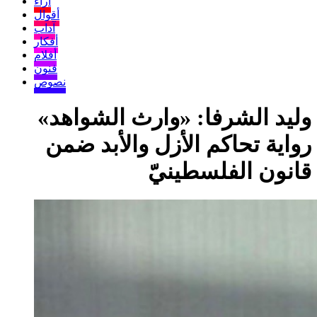
آراء
أقوال
آداب
أفكار
أفلام
فنون
نصوص
وليد الشرفا: «وارث الشواهد»
رواية تحاكم الأزل والأبد ضمن
قانون الفلسطينيّ