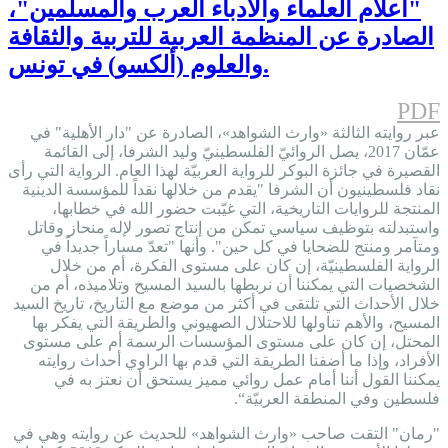
"أعلام العلماء والأدباء العرب والمسلمين"،
الصادرة عن المنظمة العربية للتربية والثقافة
والعلوم (ألكسو) في تونس.
PDF
عبر روايته الثالثة «وارث الشواهد»، الصادرة عن "دار الأهلية" في
عمّان 2017، يصل الروائيّ الفلسطينيّ وليد الشرفا، إلى القائمة
القصيرة في جائزة البوكر للرواية العربيّة لهذا العام. الرواية التي رأى
نقاد فلسطينيون أن الشرفا "يقدم من خلالها نقداً للمؤسسة الدينية
المنتجة للروايات التاريخية، التي غيّبت حضور الله في خطابها،
واستبدلته بتوظيف سياسي تمكن من إنتاج تصور لإله منحاز وقاتل
ومتآمر ومنتج للضحايا في كل حين". وأنها "تعدّ مساراً جديداً في
الرواية الفلسطينيّة، إن كان على مستوى الفكرة، أم من خلال
الشخصيات التي يمكننا أن نربطها بالسيد المسيح وتلاميذه، أم من
خلال الأحداث التي تلتقى في أكثر من موضع مع التاريخ، تاريخ السيد
المسيح، والأهم تناولها للاحتلال الصهيوني والطريقة التي يفكر بها
المحتل، إن كان على مستوى المؤسسات الرسمة أم على مستوى
الأفراد، وإذا ما أضفنا الطريقة التي قدم بها الراوي أحداث روايته
يمكننا القول أننا أمام عمل روائي مميز يستحق أن نعتز به في
فلسطين وفي المنطقة العربيّة“.
"رمان" التقت صاحب «وارث الشواهد» للحديث عن روايته وهي في