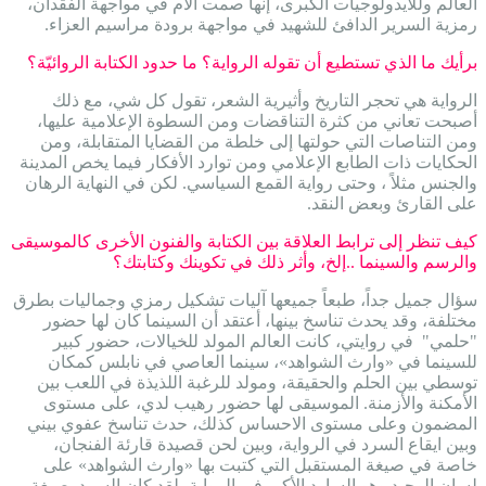
العالم وللأيدولوجيات الكبرى، إنها صمت الأم في مواجهة الفقدان،
رمزية السرير الدافئ للشهيد في مواجهة برودة مراسيم العزاء.
برأيك ما الذي تستطيع أن تقوله الرواية؟ ما حدود الكتابة الروائيّة؟
الرواية هي تحجر التاريخ وأثيرية الشعر، تقول كل شي، مع ذلك
أصبحت تعاني من كثرة التناقضات ومن السطوة الإعلامية عليها،
ومن التناصات التي حولتها إلى خلطة من القضايا المتقابلة، ومن
الحكايات ذات الطابع الإعلامي ومن توارد الأفكار فيما يخص المدينة
والجنس مثلاً ، وحتى رواية القمع السياسي. لكن في النهاية الرهان
على القارئ وبعض النقد.
كيف تنظر إلى ترابط العلاقة بين الكتابة والفنون الأخرى كالموسيقى
والرسم والسينما ..إلخ، وأثر ذلك في تكوينك وكتابتك؟
سؤال جميل جداً، طبعاً جميعها آليات تشكيل رمزي وجماليات بطرق
مختلفة، وقد يحدث تناسخ بينها، أعتقد أن السينما كان لها حضور
"حلمي" في روايتي، كانت العالم المولد للخيالات، حضور كبير
للسينما في «وارث الشواهد»، سينما العاصي في نابلس كمكان
توسطي بين الحلم والحقيقة، ومولد للرغبة اللذيذة في اللعب بين
الأمكنة والأزمنة. الموسيقى لها حضور رهيب لدي، على مستوى
المضمون وعلى مستوى الاحساس كذلك، حدث تناسخ عفوي بيني
وبين ايقاع السرد في الرواية، وبين لحن قصيدة قارئة الفنجان،
خاصة في صيغة المستقبل التي كتبت بها «وارث الشواهد» على
لسان الوحيد وهو السارد الأكبر في الرواية، لقد كان السرد بصيغة