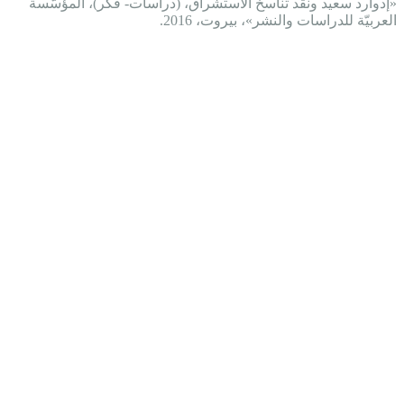
«إدوارد سعيد ونقد تناسخ الاستشراق، (دراسات- فكر)، المؤسّسة
العربيّة للدراسات والنشر»، بيروت، 2016.