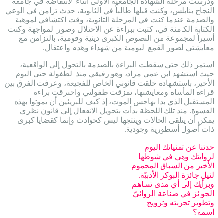
ودرست مرحلة الشهادة الجامعية الأولى أثناء الانتفاضة في جامعة
النجاح بنابلس، وكنت قبلها طالباً في الثانوية، حدث تزامن في الوعي
والصدمة عندما كنت في المرحلة الثانوية، وقت اكتشافي لموهبة
الكتابة الكامنة في، كتبت ببراءة عن الاحتلال وصور المواجهة وكنت
أسيراً لمجموعة من النصوص الكبرى دينية وقومية، بالتزامن مع
معايشتي لصور القمع اليومية من شهداء وهدم واعتقال.
استمر ذلك حتى سقطت البراءة بالصدمة بالتحول إلى الواقعية،
حيث استشهد ابن عمي مراد، وهو رفيقي منذ الطفولة حتى اليوم
الأخير، باستشهاده خلقت قانوني الخاص للفجيعة، وعرفت الفرق بين
قراءة المأساة ومعايشتها، تمزقت طفولتي واحترقت براءة
المستقبل الذي بدا بهاجس الموت، إذ كيف للبريئين أن يموتوا بهذه
القسوة. منذ تلك اللحظة بدأت بتحويل الانفعال إلى قانون نظري
يمكن أن يتلقى الحالات وينتجها ليس كحوادث وإنما كقضايا كبرى
ذات أصول أسطورية وجودية.
حدثنا عن تمنياتك اليوم
لروايتك وهي في شوطها
الأخير من السباق المحموم
لنيل جائزة البوكر الأدبيّة.
وبرأيك إلى أي مدى تساهم
الجوائز في صناعة الروائيّ
وتطوير تجربته وترويج
اسمه؟