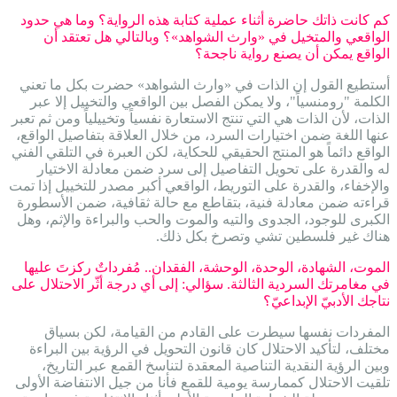
كم كانت ذاتك حاضرة أثناء عملية كتابة هذه الرواية؟ وما هي حدود
الواقعي والمتخيل في «وارث الشواهد»؟ وبالتالي هل تعتقد أن
الواقع يمكن أن يصنع رواية ناجحة؟
أستطيع القول إن الذات في «وارث الشواهد» حضرت بكل ما تعني
الكلمة "رومنسياً"، ولا يمكن الفصل بين الواقعي والتخييل إلا عبر
الذات، لأن الذات هي التي تنتج الاستعارة نفسياً وتخييلياً ومن ثم تعبر
عنها اللغة ضمن اختيارات السرد، من خلال العلاقة بتفاصيل الواقع،
الواقع دائماً هو المنتج الحقيقي للحكاية، لكن العبرة في التلقي الفني
له والقدرة على تحويل التفاصيل إلى سرد ضمن معادلة الاختيار
والإخفاء، والقدرة على التوريط، الواقعي أكبر مصدر للتخييل إذا تمت
قراءته ضمن معادلة فنية، بتقاطع مع حالة ثقافية، ضمن الأسطورة
الكبرى للوجود، الجدوى والتيه والموت والحب والبراءة والإثم، وهل
هناك غير فلسطين تشي وتصرخ بكل ذلك.
الموت، الشهادة، الوحدة، الوحشة، الفقدان.. مُفرداتٌ ركزتَ عليها
في مغامرتك السردية الثالثة. سؤالي: إلى أي درجة أثّر الاحتلال على
نتاجك الأدبيّ الإبداعيّ؟
المفردات نفسها سيطرت على القادم من القيامة، لكن بسياق
مختلف، لتأكيد الاحتلال كان قانون التحويل في الرؤية بين البراءة
وبين الرؤية النقدية التناصية المعقدة لتناسخ القمع عبر التاريخ،
تلقيت الاحتلال كممارسة يومية للقمع فأنا من جيل الانتفاضة الأولى