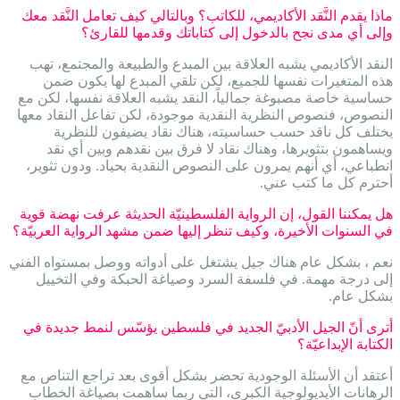
ماذا يقدم النَّقد الأكاديمي، للكاتب؟ وبالتالي كيف تعامل النَّقد معك
وإلى أي مدى نجح بالدخول إلى كتاباتك وقدمها للقارئ؟
النقد الأكاديمي يشبه العلاقة بين المبدع والطبيعة والمجتمع، تهب
هذه المتغيرات نفسها للجميع، لكن تلقي المبدع لها يكون ضمن
حساسية خاصة مصبوغة جمالياً، النقد يشبه العلاقة نفسها، لكن مع
النصوص، فنصوص النظرية النقدية موجودة، لكن تفاعل النقاد معها
يختلف كل ناقد حسب حساسيته، هناك نقاد يضيفون للنظرية
ويساهمون بتثويرها، وهناك نقاد لا فرق بين نقدهم وبين أي نقد
انطباعي، أي أنهم يمرون على النصوص النقدية بحياد. ودون تثوير،
أحترم كل ما كتب عني.
هل يمكننا القول، إن الرواية الفلسطينيّة الحديثة عرفت نهضة قوية
في السنوات الأخيرة، وكيف تنظر إليها ضمن مشهد الرواية العربيّة؟
نعم ، بشكل عام هناك جيل يشتغل على أدواته ووصل بمستواه الفني
إلى درجة مهمة. في فلسفة السرد وصياغة الحبكة وفي التخييل
بشكل عام.
أترى أنّ الجيل الأدبيّ الجديد في فلسطين يؤسّس لنمط جديدة في
الكتابة الإبداعيّة؟
أعتقد أن الأسئلة الوجودية تحضر بشكل أقوى بعد تراجع التناص مع
الرهانات الأيديولوجية الكبرى، التي ربما ساهمت بصياغة الخطاب