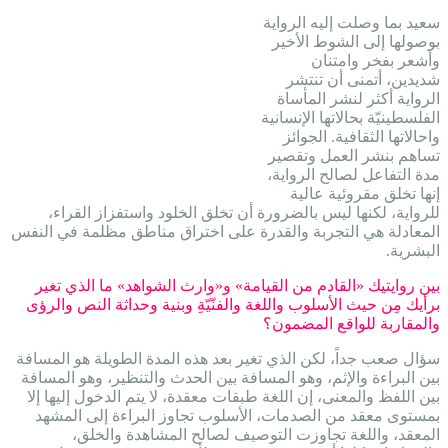
سعيد بما وصلت إليه الرواية
بوصولها إلى الشوط الأخير
وأشعر بفخر وامتنان
شديدين، أتمنى أن تنتشر
الرواية أكثر لنشر المأساة
الفلسطينيّة بحالاتها الإنسانية
واحالاتها الثقافية. الجوائز
تساهم بنشر العمل وتقصير
مدة التفاعل لصالح الرواية،
إنها تخلق مقروئية عالية
للرواية، لكنها ليس بالضرورة أن تخلق الخلود واستفزاز القراء،
المعادلة هي التجربة والقدرة على اختراق مناطق مظلمة في النفس
البشرية.
بين روايتيك «القادم من القيامة» و«وارث الشواهد» ما الذي تغير
برأيك مِن حيث الأسلوب واللغة والفنّيّةِ وبنية وحداثة النص والرؤى
والمقاربة للواقع المضمون؟
سؤال صعب جداً، لكن الذي تغير بعد هذه المدة الطويلة هو المسافة
بين البراءة والإثم، وهو المسافة بين الحدث والتنظير، وهو المسافة
بين اللفظ والمعنى، إن اللغة طبقات معقدة، لا يتم الدخول إليها إلا
بمستوى معقد من الصدمات، الأسلوب تجاوز البراءة إلى المشهد
المعقد، واللغة تجاوزت التوصيف لصالح المشاهدة والخلق،