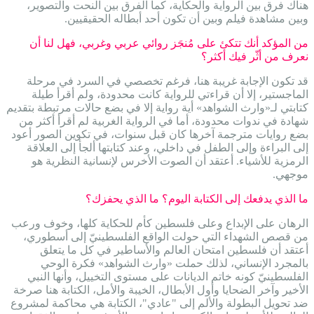
هناك فرق بين الرواية والحكاية، كما الفرق بين النحت والتصوير،
وبين مشاهدة فيلم وبين أن تكون أحد أبطاله الحقيقيين.
من المؤكد أنك تتكئ على مُنجَز روائي عربي وغربي، فهل لنا أن
نعرف من أثّر فيك أكثر؟
قد تكون الإجابة غريبة هنا، فرغم تخصصي في السرد في مرحلة
الماجستير، إلا أن قراءتي للرواية كانت محدودة، ولم أقرأ طيلة
كتابتي لـ«وارث الشواهد» أية رواية إلا في بضع حالات مرتبطة بتقديم
شهادة في ندوات محدودة، أما في الرواية الغربية لم أقرأ أكثر من
بضع روايات مترجمة آخرها كان قبل سنوات، في تكوين الصور أعود
إلى البراءة وإلى الطفل في داخلي، وعند كتابتها ألجأ إلى العلاقة
الرمزية للأشياء. أعتقد أن الصوت الأخرس لإنسانية النظرية هو
موجهي.
ما الذي يدفعك إلى الكتابة اليوم؟ ما الذي يحفزك؟
الرهان على الإبداع وعلى فلسطين كأم للحكاية كلها، وخوف ورعب
من قصص الشهداء التي حولت الواقع الفلسطينيّ إلى أسطوري،
أعتقد أن فلسطين امتحان العالم والأساطير في كل ما يتعلق
بالمجرد الإنساني، لذلك حملت «وارث الشواهد» فكرة الوحي
الفلسطينيّ كونه خاتم الديانات على مستوى التخييل، وأنها النبي
الأخير وآخر الضحايا وأول الأبطال، الخيبة والأمل، الكتابة هنا صرخة
ضد تحويل البطولة والألم إلى "عادي"، الكتابة هي محاكمة لمشروع