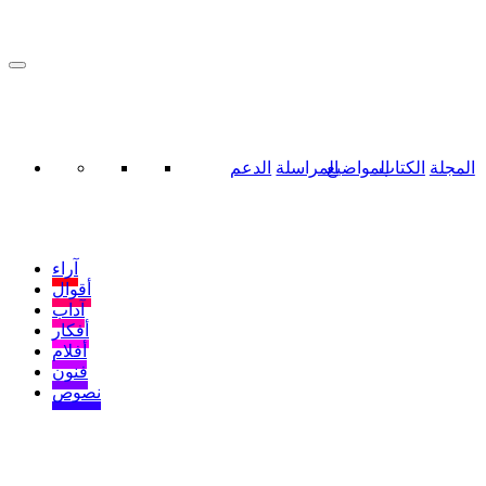
المجلة
الكتاب
المواضيع
المراسلة
الدعم
آراء
أقوال
آداب
أفكار
أفلام
فنون
نصوص