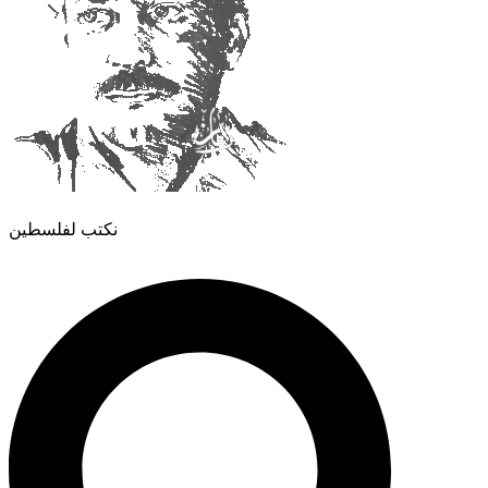
نكتب لفلسطين