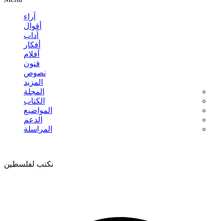
آراء
أقوال
آداب
أفكار
أفلام
فنون
نصوص
المزيد
المجلة
الكتاب
المواضيع
الدعم
المراسلة
نكتب لفلسطين