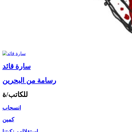
سارة قائد
رسامة من البحرين
للكاتب/ة
انسحاب
كمين
استقلالهم نكبتنا