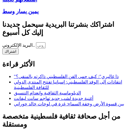
يمين يسار وسط
اشتراكك بنشرتنا البريدية سيحمل جديدنا
إليك كل أسبوع
البريد الإلكتروني..
اشتراك
الأكثر قراءة
"ذا غاليري": كيف حمى الفن الفلسطيني ذاكرته بالمنفى؟
انتقادات إلى الوفد الفلسطيني: إسبانيا تفتتح المنتدى الدولي
للثقافة الفلسطينية
الدبلوماسية الثقافية وانعدام التنسيق
أغنية جديدة لشب جديد تهاجم سانت ليفانت
بين قسوة الأرض وخفة السماء: غزة في لوحات خالد حوراني
من أجل صحافة ثقافية فلسطينية متخصصة
ومستقلة