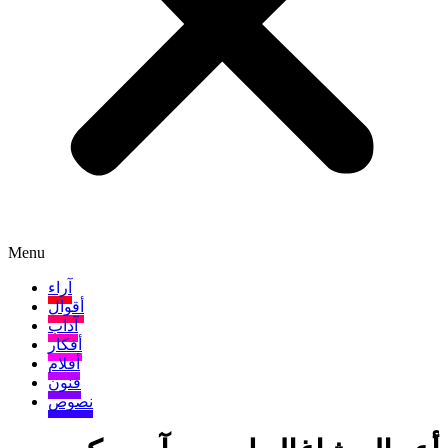
Menu
آراء
أقوال
آداب
أفكار
أفلام
فنون
نصوص