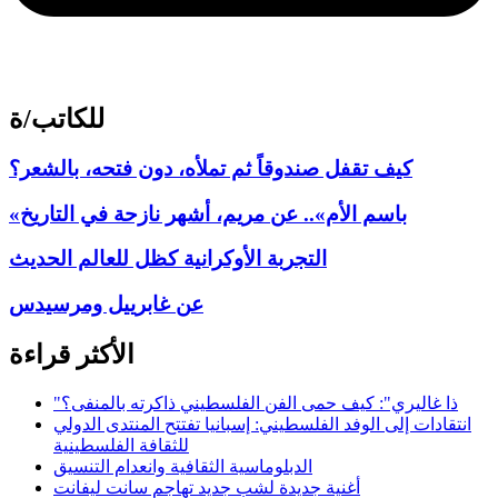
للكاتب/ة
كيف تقفل صندوقاً ثم تملأه، دون فتحه، بالشعر؟
«باسم الأم».. عن مريم، أشهر نازحة في التاريخ
التجربة الأوكرانية كظل للعالم الحديث
عن غابرييل ومرسيدس
الأكثر قراءة
"ذا غاليري": كيف حمى الفن الفلسطيني ذاكرته بالمنفى؟
انتقادات إلى الوفد الفلسطيني: إسبانيا تفتتح المنتدى الدولي
للثقافة الفلسطينية
الدبلوماسية الثقافية وانعدام التنسيق
أغنية جديدة لشب جديد تهاجم سانت ليفانت