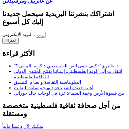
عن غابرييل ومرسيدس
اشتراكك بنشرتنا البريدية سيحمل جديدنا
إليك كل أسبوع
البريد الإلكتروني..
اشتراك
الأكثر قراءة
"ذا غاليري": كيف حمى الفن الفلسطيني ذاكرته بالمنفى؟
انتقادات إلى الوفد الفلسطيني: إسبانيا تفتتح المنتدى الدولي
للثقافة الفلسطينية
الدبلوماسية الثقافية وانعدام التنسيق
أغنية جديدة لشب جديد تهاجم سانت ليفانت
بين قسوة الأرض وخفة السماء: غزة في لوحات خالد حوراني
من أجل صحافة ثقافية فلسطينية متخصصة
ومستقلة
يمكنك الآن دعمنا مالياً