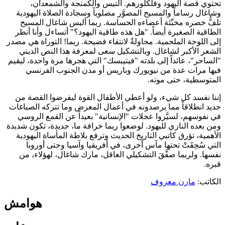
تحتوي قصة اليهود وفلكلورهم. التيس والكمنجة والشمعدان،
وشاغال رساماً والمسيح المصوَّر مصلوباً وسجادة الصلاة اليهودية
تلفُّ خصره مخبِّئة أعضاءه الحساسة. ربما ألبس شاغال المسيح
الطاقية الصغيرة أيضاً. "هل هذه طاقية اليهود؟" أتساءل وأنا أنظر
إلى اللوحة الملحمية. محاولةٌ لانتقاء فضيحة. ربما! التوراة هي مصدر
الشعر الأكبر لشاغال. وبالتشكيل سعى لمعرفة هذا النص الديني
"الساحر"، عائداً إلى بلدته "فيتيبسك" التي هجرها مرة واحدة، ليقيم
فيها مرات عدة من نيويورك وباريس أو مدن الجنوب الفرنسي
المتوسطية، حتى موته.
إننا نفسد كل شيء، ولو أعطي الأطفال القوة ليفرضوا القصة من
جديد انطلاقاً مما يرصدونه في أعمال المعرض وما تتركه الصباغات
في نفوسهم، لسيَّروا عجلات "الإنسانية" بعيداً عن القمع الروسي
ومن بعده النازي لليهود. لوضعوا ربما خرافة ما، جديدة، تكون شديدة
الأهمية، تؤرق كاتبي التاريخ الحديث وترفع بلاطة المأساة اليهودية
التي سُحِقَتْ تحتها مآس أخرى، في أفريقيا وآسيا وحتى أوروبا
نفسها. ولربما صفَّقَ التشكيلي العاقل، مارك شاغال، لهؤلاء، من
قبره.
الكاتب:
مازن معروف
هوامش