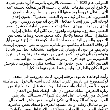
المتوفى عام 1985 "أنا متمسك بالأرض، بالتربة. لا أريد تغيير شيء،
ولا بلوغ أي من مقامات الفانتازيا". يشبه الأمر تمسُّكًه بحبيبته "بيلا"،
التي ستظل عروساً بعد موتها الغامض أواسط أربعينات القرن
العشرين. "هل تتذكر كيف مات الثعلب الصغير؟"، يعنون إحدى
لوحاته التي تبرز إنساناً عملاقاً – الأرجح أنه يهودي روسي – وفي
إحدى زوايا هذا اليهودي العملاق، ثعلب صغير للغاية، كحشرة. صغر
الثعلب المجازي، وتقهقره، ولجوؤه إلى كائن أراد شاغال إبرازه
متقهقراً، إنساناً ضعيفاً ولاجئاً، لكنه ضخم، يجعله رساماً يلعب بين
التصوير والسوريالية. وصفه أحد النقاد بكونه فناناً تفرَّجَ على مجايليه
أو رفاقه العظماء، بيكاسو، موديلياني، ميروـ ماتيس، بريتون، إرنست
وغيرهم، من دون أن ينساق إلى قنواتهم التشكيلية. لعل سر شاغال
وقوته، يكمنان في تمسُّكه بالتعبير من جهة، وعدم تخليه عن النبرة
التصويرية من جهة أخرى. رسومه بالحبر، تتشابك مع أساليب
الفنانين الألمان الذين احتجوا على سياسة هتلر، بالخطوط، بالتوحش
في المكان والظرف، وليس فقط بترجمتهما تشكيلياً.
رأيت لوحاته ذات يوم، برفقة إيرين. كانت معروضة في متحف
لوكسمبورغ في باريس. تقرب المئة. كانت أشبه بالدخول إلى ماكينة
تذويب. لا مفر أمامك وأنت محاط بلوحات شاغال. بعد الانتهاء من
زيارة المعرض، ينتابك شعور بأن على كتفيك بقعاً من الدهان،
تسرَّبتْ من اللوحات. "هل اقتربتَ كثيراً؟"، سيسألك الشرطي
الفرنسي بجثَّته الكبيرة التي تتكئ على مسدس جاهز للاستعمال.
عوالم شاغال رطبة، وأنتَ مستعد لتغرف بإصبعك بعض عناصرها.
"فلتُعاد الصور إلى اللوحات، وسأكتفي بالاحتفاظ ببعض الألوان"،