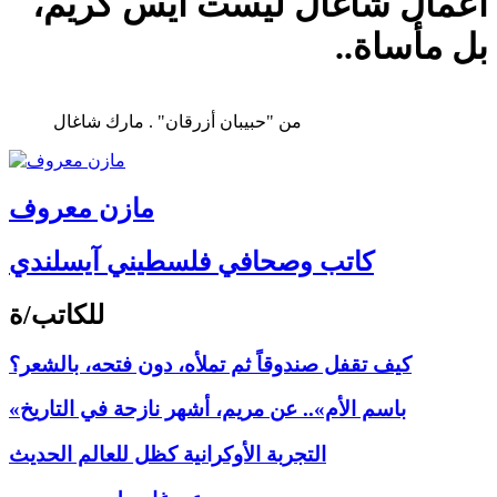
أعمال شاغال ليست آيس كريم،
بل مأساة..
من "حبيبان أزرقان" . مارك شاغال
مازن معروف
كاتب وصحافي فلسطيني آيسلندي
للكاتب/ة
كيف تقفل صندوقاً ثم تملأه، دون فتحه، بالشعر؟
«باسم الأم».. عن مريم، أشهر نازحة في التاريخ
التجربة الأوكرانية كظل للعالم الحديث