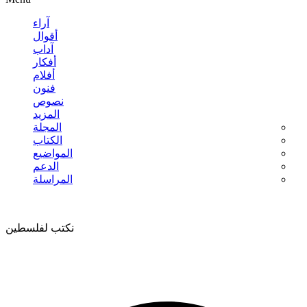
آراء
أقوال
آداب
أفكار
أفلام
فنون
نصوص
المزيد
المجلة
الكتاب
المواضيع
الدعم
المراسلة
نكتب لفلسطين