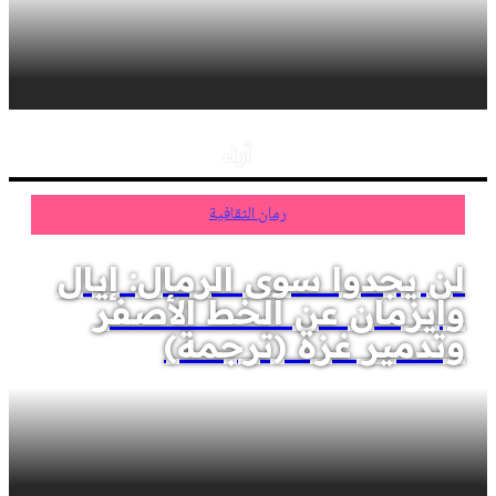
آراء
رمان الثقافية
لن يجدوا سوى الرمال: إيال
وايزمان عن الخط الأصفر
وتدمير غزة (ترجمة)