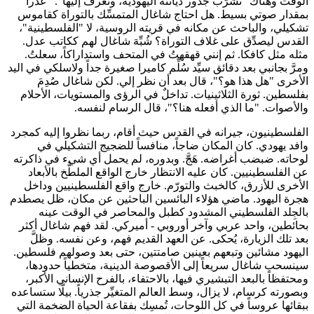
الوقت وهناك "تشرَّب جذور ديانته اليهودية، وتعرف إليها". "عذراً"
بمقدار صوتي بسيط. هل احتاج شاغال المتمسِّك بالتوراة كقاموس
تشكيلي، والباحث عن مكانه في قريته الروسية، لا "الفلسطينية"،
القدس ليصدِّق على غلاف التوراة؟ شُبِّهَ شاغال لهم ككاتب عدل.
مثله مثل كافكا. ثم إنني قهقهتُ في المتحف واستداراكاً، سعلتُ.
ومرَّ بجانبي بعد دقائق سيِّد سُلِّم كاميرا صغيرة جداً ولاسلكي في اليد
الأخرى "هل هذا هو؟"، قال بعد أن نظر إلي. لكن شاغال صُدِمَ
بفلسطين. ثورة الثلاثينيات. تداخلٌ في الرؤى والمستويات، الأحلام
والأصوات. "ما الذي أفعله هنا؟"، قال الرسام لنفسه.
الفلسطينيون، جيرانه في القدس حيث أقام، ربما نظروا إليه كمجرد
وافد يهودي. كان المكان ضاجاً، منافساً للضجيج التشكيلي في
لوحاته. ضبضب أغراضه. هَجَّ. وبدوره، لم يحمل أي شيء في ذاكرته
عن الفلسطينيين. كان عليه الانتظار خارج الواقع الملطَّخ بالأبعاد
الأخرى للأزرق، كالخبث والتورّم. خارج واقع الفلسطينيين وداخل
هجرة اليهود. ماضي هؤلاء البائسين الباحثين عن مكان، ظل يصطدم
بالجِلد الفلسطيني المشدود كطبل والمحاصر في الوقت عينه
بحائطين، واحد عربي وآخر أوروبي - أميركي. لقد فهم شاغال أكثر
بعد تلك الزيارة، يُحكى. عن العهد القديم فهم، وعن نفسه. وظلَّ
اليهود مشائين وتبعهم بعينين صامتتين، حتى بعد وصولهم فلسطين.
سينسحب شاغال سريعاً إلى الأقصوصة الدينية، متخطياً حدودها،
ومحتفظاً بالبعد التبشيري فيها، بالاحتفاء، بالفرح الإنساني الأكبر،
وبصورته كرسام، لا يزال، وسط العالم المتغيِّر جذرياً. بيلّا ستساعده
ببقائها عروساً في كل اللوحات، تُمسِك بفقاعة الحياة الضخمة التي