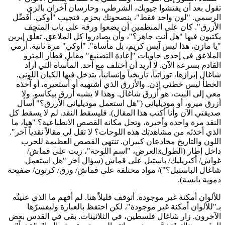
تقول بعد أن يفتشوا جيوبك، الشرطي، وحارسان آخران بالزي
الرسمي. "لون واحد فقط"، ينصحونك بحزم. فتجيب "أوكي. أُفَضِّل
الأزرق". كان على المنظمين أن يضعوا ورقة على باب المتحف
يكتبون فيها "هل أنت جاهز؟"، وأن يصادروا كل الملاعق. تعلِّق إيرين
"يا مازن، هذا ليس آيس كريم، بل مأساة". "أوكي" مرة ثانية. أرمي
الملاعق في إحدى حاويات "إعادة التصنيع" مقابل قطار المترو
القادم بسرعة الآن. لا أريد أن أختلف مع أحد. المأساة التي أراد
شاغال إبرازها، توراتياً، تاريخياً وإنسانياً، يتدخل فيها الكيان اللوني.
الخطأ ليس خطئي إذن. والأزرق الذي أشتهيه أو أستعيره، أو آخذه
معي إلى البيت، هو أزرق شاغال. وهذا لا يشبه أزرق بيكاسو. ولا
أزرق ميرو، أو موديلياني ("هل استعمل موديلياني الأزرق؟" أسأل
صديقتي الآن وأنا أكتب هذا المقال). فليسقط النقد. لم لا يسقط كل
النقد مرة واحدة وأخيرة، وتحل مكانه القصص الانطباعية؟ "هيا، ما
الذي أخذتَه من مشاهدتك هذه اللوحات؟ لا تقل لي مقالاً نقدياً آخر".
اللون والتاريخ مخادعان كبيران. تنتهي القصص العظيمة للحرب
داخل إطار (الطولxالعرض، "اسم اللوحة"، زيت على قماش/
غواش/ أكيريليك/ باستيل على قماش (سؤال آخر "هل استعمل
شاغال الباستيل؟")/ مواد مختلفة على قماش/ ورق/ كرتون/ صفيحة
دموية يابسة).
للألوان أمكنة غير موجودة. أتوقف قليلاً هنا. لم أفهم ما الذي عنيتُه
بـ"للألوان أمكنة غير موجودة"، لكن احتفظ بالعبارة وليفسرّها
الآخرون. زار شاغال فلسطين، في الثلاثينات. بقي في القدس بعض