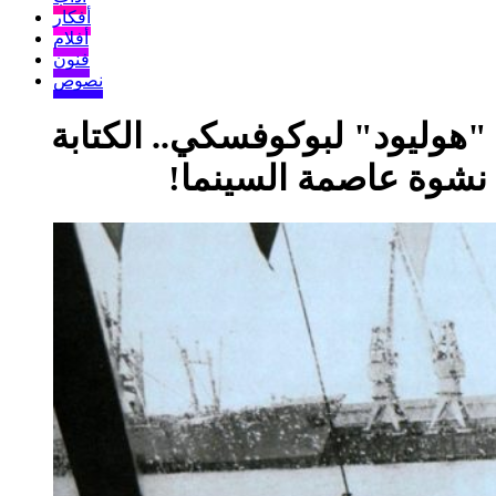
أفكار
أفلام
فنون
نصوص
"هوليود" لبوكوفسكي.. الكتابة
نشوة عاصمة السينما!