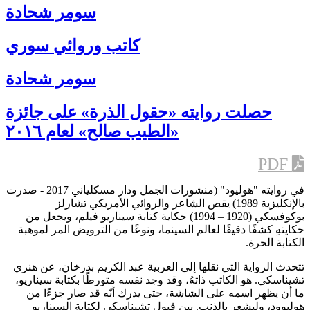
سومر شحادة
كاتب وروائي سوري
سومر شحادة
حصلت روايته «حقول الذرة» على جائزة
«الطيب صالح» لعام ٢٠١٦
PDF
في روايته "هوليود" (منشورات الجمل ودار مسكلياني 2017 - صدرت
بالإنكليزية 1989) يقص الشاعر والروائي الأمريكي تشارلز
بوكوفسكي (1920 – 1994) حكاية كتابة سيناريو فيلم، ويجعل من
حكايتهِ كشفًا دقيقًا لعالم السينما، ونوعًا من الترويض المر لموهبة
الكتابة الحرة.
تتحدث الرواية التي نقلها إلى العربية عبد الكريم بدرخان، عن هنري
تشيناسكي. هو الكاتب ذاتهُ، وقد وجد نفسه متورطًا بكتابة سيناريو،
ما أن يظهر اسمه على الشاشة، حتى يدرك أنّه قد صار جزءًا من
هوليوود، وليشعر بالذنب. بين قبول تشيناسكي لكتابة السيناريو