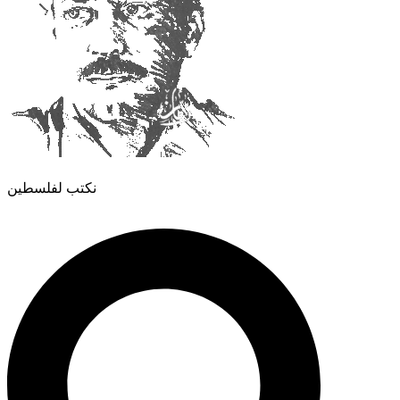
نكتب لفلسطين