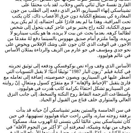
القارئ نفسهُ حيال ثنائي بائس وخلاب. لقد بات محتمًا على
تشيناسكي إنهاء السيناريو، الأمر الذي دفعه إلى الطلب من جون
المغادرة كي يستطع الكتابة دون حرق الأعصاب ذاك، كان يكتب
تحت المراقبة، وهذا ما لم يعد قادرًا على احتمالهِ، إذ لم يكن يريد
سوى الكتابة، لكنه راح يختبر بوعي عاجز كيف يتحول إلى شخص
لطالما كرهه. بعدما بحث عن بيت لا يريده، ها هو يكتب سيناريو لا
يريده، وإنّما ملتزم أمام صديق مهووس بالسينما دفع لهُ مقدمًا من
الأجور، في الوقت الذي كان جون على وشك الإفلاس ويخوض على
نحو جدي ومؤسف في جو عارم من الزيف والرداءة يمثلان الأساس
في عالم هوليوود.
الأساس الذي وقف وراء نص بوكوفسكي ودفعه إلى توثيق تجربته
في كتابة فيلم "زبون البار 1987" توثيقًا أدبيًا؛ لا يقبل التسويات التي
أضطر عليها في السيناريو، ويصون خصوصيته، إضافة إلى تعامله مع
قارئ يتقبل "الإحباط والإهانة" لا مع متفرّج كسول ومتعالٍ. إنّ روايته
عن السيناريو تشكل احتفاءً بكرامة كاتب هُدرت في هوليوود.
واستطاعت الترجمة التقاط روح النكتة والسخط، إلى جانب النزق
العالي والمتواري خلف قناع من القبول أو الحياد.
في سن الخامسة والستين يعتبر تشيناسكي أنّ حياته قد بدأت
برفقة زوجته ساره، والتي راحت حياة هوليوود تستهويها، في حين
كان تشيناسكي يبني عالمًا لكي يتسنى لهُ الهروب منهُ، مسكونًا
بخوف من نهاية وشيكة، لمعرفتهِ أن "لا أكثر من النجوم الآفلة" في
مهنة الكتابة. وراغبًا بالحديث عن حضارة أسندها للأرواح الضالة في