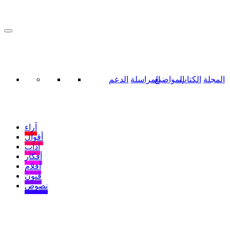
المجلة
الكتاب
المواضيع
المراسلة
الدعم
آراء
أقوال
آداب
أفكار
أفلام
فنون
نصوص