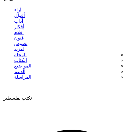
آراء
أقوال
آداب
أفكار
أفلام
فنون
نصوص
المزيد
المجلة
الكتاب
المواضيع
الدعم
المراسلة
نكتب لفلسطين