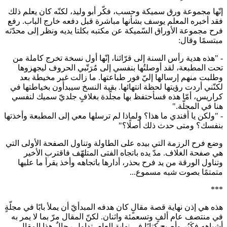
إنّها مجموعة ورق سميكة وحسب، فكّر أبو وليد، لكنّه كان يعلم ذلك
فقد أخبره المعلم يوسف بشأنها مباشرة قبل دفعه خارج الباب. رفع
فرح مجموعة الأوراق السّميكة عن مكتبه بكلتا يديه ونظر إلى محدّثه
مبتسمًا وقال:
- "هذه هدية رأس السنة إلى قرّائنا، إنّها أول نسخة تخرج كاملة من
تحت المطبعة، لقد أوصلتُها بنفسي إلى مُرَتّبي الحروف ليجهزوها
وطلبت منهم إرسالها إليّ فور طباعتها. ما زالت غير مخيطة بعد
لكنّني أردت رؤيتها لحظة انتهائها. بقية النسخ سيبدأون بخياطتها في
كراريس، أمّا هذه فسأحتفظ بها مجلّدة بغلافٍ جلديّ سميك لنفسي
هنا في المجلّة."
- "ولكن يا أفندي ما هذا؟ ولماذا لم ترسلها معي إلى المطبعة وأخذتها
بنفسك؟ ومتى حدث ذلك أصلًا؟"
وضع فرح الرزمة التي بيده على الطاولة وتناول الصفحة الأولى التي
هي صفحة الغلاف. مدّ يده باتجاه الفتى المتلهّف فاقترب الأخير
وتناول الورقة من يد فرح بحذر، أدارها باتجاهه وأخذ يقرأ ما عليها
متمتمًا بصوت شبه مسموع...
***
هذه هي إذن نهاية قصة مقالٍ كان هدفه المبدأيّ أن يملأ بابًا في مجلّةٍ
في منتصف عام ألفٍ وتسعمئة واثنان. لكنّ المقال مرّ بما لا يمر به
أشباهه فكَبُر وأصبح كتابًا في نهاية العام. تداول رجالٌ هذا المقال