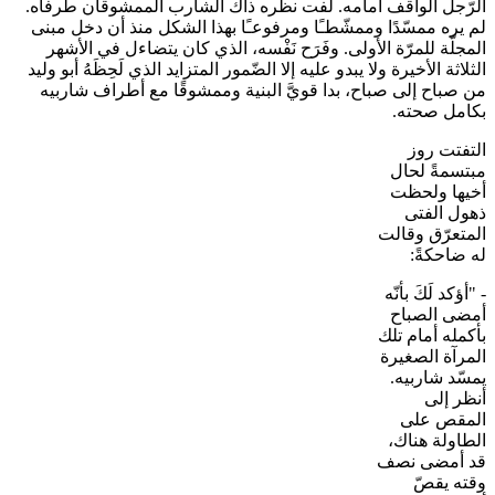
الرّجل الواقف أمامه. لفت نظره ذاك الشارب الممشوقان طرفاه.
لم يره ممسّدًا وممشّطـًا ومرفوعـًا بهذا الشكل منذ أن دخل مبنى
المجلّة للمرّة الأولى. وفَرَح نَفْسه، الذي كان يتضاءل في الأشهر
الثلاثة الأخيرة ولا يبدو عليه إلا الضّمور المتزايد الذي لَحِظَهُ أبو وليد
من صباح إلى صباح، بدا قويَّ البنية وممشوقًا مع أطراف شاربيه
بكامل صحته.
التفتت روز
مبتسمةً لحال
أخيها ولحظت
ذهول الفتى
المتعرّق وقالت
له ضاحكةً:
- "أؤكد لَكَ بأنّه
أمضى الصباح
بأكمله أمام تلك
المرآة الصغيرة
يمسّد شاربيه.
أنظر إلى
المقص على
الطاولة هناك،
قد أمضى نصف
وقته يقصّ