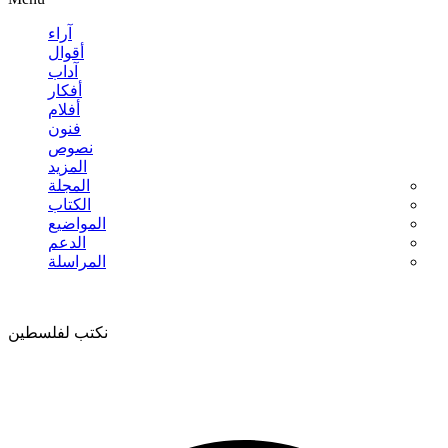
آراء
أقوال
آداب
أفكار
أفلام
فنون
نصوص
المزيد
المجلة
الكتاب
المواضيع
الدعم
المراسلة
نكتب لفلسطين