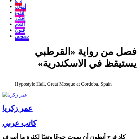
آراء
أقوال
آداب
أفكار
أفلام
فنون
نصوص
فصل من رواية «القرطبي
يستيقظ في الاسكندرية»
Hypostyle Hall, Great Mosque at Cordoba, Spain
عمر زكريا
كاتب عربي
كاد فرح أنطون أن يموت جوعًا وتعبًا لكثرة ما أسرف