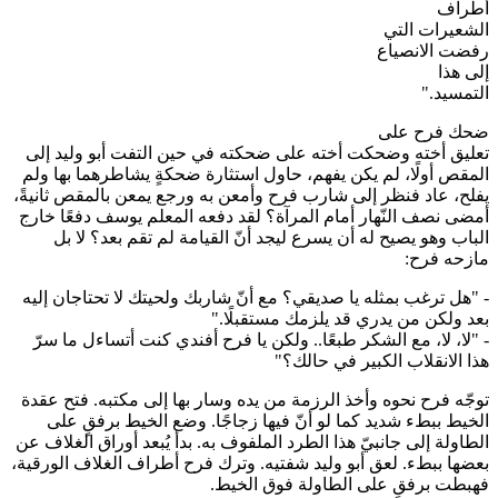
أطراف
الشعيرات التي
رفضت الانصياع
إلى هذا
التمسيد."
ضحك فرح على
تعليق أخته وضحكت أخته على ضحكته في حين التفت أبو وليد إلى
المقص أولًا، لم يكن يفهم، حاول استثارة ضحكةٍ يشاطرهما بها ولم
يفلح، عاد فنظر إلى شارب فرح وأمعن به ورجع يمعن بالمقص ثانيةً،
أمضى نصف النّهار أمام المرآة؟ لقد دفعه المعلم يوسف دفعًا خارج
الباب وهو يصيح له أن يسرع ليجد أنّ القيامة لم تقم بعد؟ لا بل
مازحه فرح:
- "هل ترغب بمثله يا صديقي؟ مع أنّ شاربك ولحيتك لا تحتاجان إليه
بعد ولكن من يدري قد يلزمك مستقبلًا."
- "لا، لا، مع الشكر طبعًا.. ولكن يا فرح أفندي كنت أتساءل ما سرّ
هذا الانقلاب الكبير في حالك؟"
توجّه فرح نحوه وأخذ الرزمة من يده وسار بها إلى مكتبه. فتح عقدة
الخيط ببطء شديد كما لو أنّ فيها زجاجًا. وضع الخيط برفقٍ على
الطاولة إلى جانبيّ هذا الطرد الملفوف به. بدأ يُبعد أوراق الغلاف عن
بعضها ببطء. لعق أبو وليد شفتيه. وترك فرح أطراف الغلاف الورقية،
فهبطت برفقٍ على الطاولة فوق الخيط.