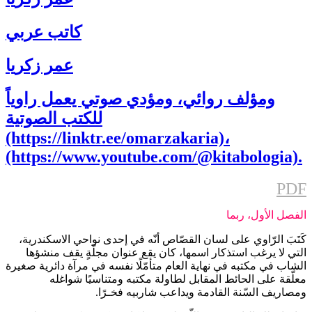
كاتب عربي
عمر زكريا
ومؤلف روائي، ومؤدي صوتي يعمل راوياً
للكتب الصوتية
(https://linktr.ee/omarzakaria)،
(https://www.youtube.com/@kitabologia).
PDF
الفصل الأول، ربما
كَتَبَ الرّاوي على لسان القصّاص أنّه في إحدى نواحي الاسكندرية،
التي لا يرغب استذكار اسمها، كان يقع عنوان مجلّةٍ يقف منشؤها
الشاب في مكتبه في نهاية العام متأمّلًا نفسه في مرآة دائرية صغيرة
معلّقة على الحائط المقابل لطاولة مكتبه ومتناسيًا شواغله
ومصاريف السّنة القادمة ويداعب شاربيه فخـرًا.