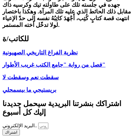
جهده في جلسته تلك على طاولته تيك وكرسيه ذاك
مقابل ذلك الحائط الذي عليه تلك المرآة. وهكذا باختصار
انتهت قصة كتابٍ كُتِب، أَجْهَدَ كاتِبُهُ نفسه إلى حدّ الإعياء
لولا تدخّل أخته المستمر.
للكاتب/ة
نظرية الفراغ التاريخي الصهيونية
فصل من رواية "جامع الكتب غريب الأطوار"
سقطت نعم وسقطت لا
بريستيجي ما بيسمحلي
اشتراكك بنشرتنا البريدية سيحمل جديدنا
إليك كل أسبوع
البريد الإلكتروني..
اشتراك