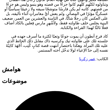
وتناولوه لكنّهم كلّهم كانوا جزءًا من قصته وهو ينمو وليس هو جزءًا
من قصتهم. كاتبه لم يكن فارسًا متوشحًا سيفه ولا زعيمًا سياسيًّا أو
عسكريًّا مؤثرًا في المصائر، ولم يعش أيَّ مغامراتٍ أثناء تأليفه، بل
على العكس كان رجلًا شابًّا، في الثامنة والعشرين من العمر، ضعيف
البنية يجلس خلف طاولته فقط، ولأَشْهرٍ مارس فِعلين بالكاد أضاف
فعلًا ثالثًا لهما؛ القراءة والكتابة.
كاد فرح أنطون أن يموت جوعًا وتعبًا لكثرة ما أسرف جهده في
جلسته تلك على طاولته تيك وكرسيه ذاك مقابل ذلك الحائط الذي
عليه تلك المرآة. وهكذا باختصار انتهت قصة كتابٍ كُتِب، أَجْهَدَ كاتِبُهُ
نفسه إلى حدّ الإعياء لولا تدخّل أخته المستمر.
الكاتب:
عمر زكريا
هوامش
موضوعات