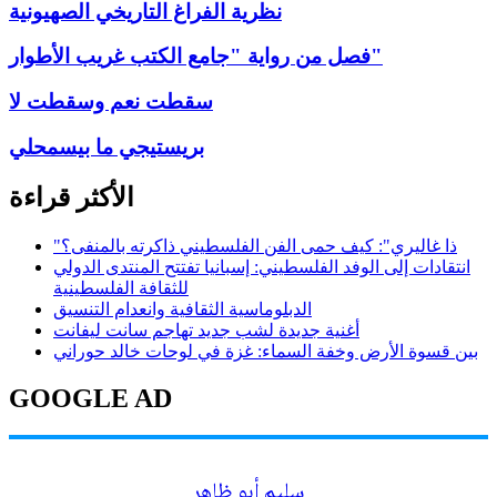
نظرية الفراغ التاريخي الصهيونية
فصل من رواية "جامع الكتب غريب الأطوار"
سقطت نعم وسقطت لا
بريستيجي ما بيسمحلي
الأكثر قراءة
"ذا غاليري": كيف حمى الفن الفلسطيني ذاكرته بالمنفى؟
انتقادات إلى الوفد الفلسطيني: إسبانيا تفتتح المنتدى الدولي
للثقافة الفلسطينية
الدبلوماسية الثقافية وانعدام التنسيق
أغنية جديدة لشب جديد تهاجم سانت ليفانت
بين قسوة الأرض وخفة السماء: غزة في لوحات خالد حوراني
GOOGLE AD
سليم أبو ظاهر