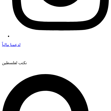
لدعمنا مالياً
نكتب لفلسطين