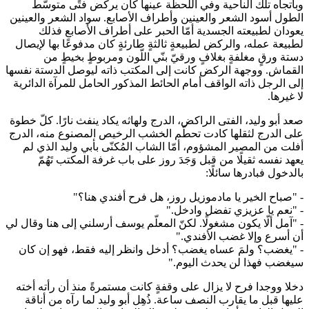
وباتجاه تلك الناحية وفي اللّحظة عينها كان يركض فتًى متوسّط
الطول أسود الشعر والعينين وأطراف الأصابع. سواد الشعر والعينين
يعودان لطبيعته الجسدية أمّا الحبر على أطراف الأصابع فذلك
لطبيعة عمله، والركض لطبيعةٍ ثالثةٍ طارئةٍ كان مدفوعًا بها لإيصال
دستة ورقٍ مغلفةٍ بغلافٍ ورقيّ بنّي اللّون ومربوطٍ بخيطٍ من
القماش. ووجهة الركض كانت إلى المكتب ذاته ليوصل الدستة نفسها
إلى الرجل ذاته الواقف أمام الحائط المذكور الحامل للمرآة الدائرية
لا غيرها.
صعد أبو وليد، الفتى الراكض، الدرج ولهاثه يكاد ينفث نارًا. كلّ خطوة
على الدرج لثقلها كادت تحطّم الخشب الرخيص المصنوع منه، الدرج
أفلت من المصير المشؤوم، أمّا الشاب المُكنّى بأبي وليد الذي لم
يعهد نفسه ثقيلًا من قبل وَجَدَ روز على باب غرفة المكتب تَهُمّ
بالدخول فبادرها سائلًا:
- "صباح الخير يا مادموزيل روز، هل فرح أفندي هنا؟"
- "نعم يا عزيزي تفضل وادخل."
- "آمل ألّا يكون مشغولًا. لكنّ المعلّم يوسف أرسلني إلى هنا وقال لي
أن أسرع وإلا غضب الأفندي."
- "يغضب؟ ولمَ عساه يغضب؟ أدخل وانظر إليه فقط، فهو إن كان
سيغضب فهذا لن يحدث اليوم."
دخلا ووجدا فرح لا يزال على وقفةٍ كانت مستمرةً منذ أن رأته أخته
عليها قبل ما يقارب النصف ساعة. ذُهِل أبو وليد لما رآه من أناقة