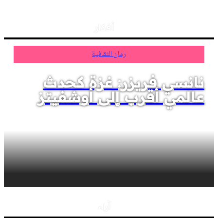
أفكار
رمان الثقافية
نانسي فريزر: غزة كحدث
عالمي أقرب إلى أوشفيتز
آراء