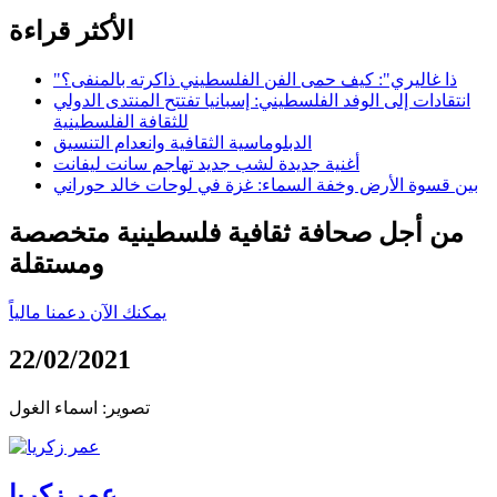
الأكثر قراءة
"ذا غاليري": كيف حمى الفن الفلسطيني ذاكرته بالمنفى؟
انتقادات إلى الوفد الفلسطيني: إسبانيا تفتتح المنتدى الدولي
للثقافة الفلسطينية
الدبلوماسية الثقافية وانعدام التنسيق
أغنية جديدة لشب جديد تهاجم سانت ليفانت
بين قسوة الأرض وخفة السماء: غزة في لوحات خالد حوراني
من أجل صحافة ثقافية فلسطينية متخصصة
ومستقلة
يمكنك الآن دعمنا مالياً
22/02/2021
تصوير: اسماء الغول
عمر زكريا