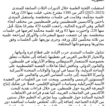
استقبلت اللجنة العلمية خلال الدورات الثلاث السابقة للمنتدى
(2023–2025) أكثر من 1300 مقترح بحثي، قبلت منها 220 ورقة
علمية محكّمة، وقدّمت في جلسات متخصّصة. واستقبل المنتدى
باحثين وأكاديميين فلسطينيين وغير فلسطينيين من مختلف أنحاء
العالم. وفي الدورة الحالية، راجعت اللجنة 470 مقترحًا بحثيًا، قُبل
منها 220، واختيرت منها 83 ورقة علمية محكّمة لعرضها في جلسات
متخصّصة، بعد أن خضعت جميع المقترحات والأوراق لمراجعة علمية
من ثلاثة محكّمين لكل ورقة، وجرى توزيعها على الجلسات وفق
محاورها وموضوعاتها المختلفة.
تتناول جلسات المنتدى حرب الإبادة على قطاع غزة وأدواتها،
والانحياز الإعلامي الغربي في تغطيتها، إضافة إلى تحليلات تتعلّق
بخصوصية الاستعمار الاستيطاني ونظام الأبارتهايد في فلسطين،
والقانون الدولي. وتناقش أيضًا تفاعلات القضية الفلسطينية على
الساحة الدولية، ولا سيما في أوروبا والولايات المتحدة الأميركية
وأميركا اللاتينية، إلى جانب التضامن العربي والعالمي على
المستويَين الرسمي والشعبي. ويبحث عدد من الجلسات في العقيدة
الأمنية الإسرائيلية وسياسات التوسّع الإقليمي، فضلًا عن تفكيك إنتاج
المعرفة الغربية حول فلسطين، من خلال قراءات نقدية للبحث
الأكاديمي في الجامعات الغربية، كما تقدم قراءة في الاتجاهات
البحثية السائدة حول فلسطين، وما تعرّض له التعليم خلال سنتين
من الإبادة الجماعية. إضافة إلى ذلك، تُخصّص جلسات لمناقشة دور