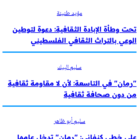
مؤيد طنينة
تحت وطأة الإبادة الثقافية: دعوة لتوطين
الوعي بالتراث الثقافي الفلسطيني
سليم البيك
"رمان" في التاسعة: لأن لا مقاومة ثقافية
من دون صحافة ثقافية
سليم أبو ظاهر
على خطى كنفاني: "رمان" تدخل عامها