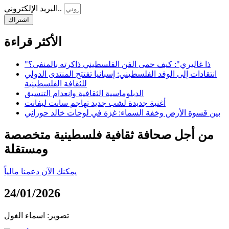
البريد الإلكتروني..
اشتراك
الأكثر قراءة
"ذا غاليري": كيف حمى الفن الفلسطيني ذاكرته بالمنفى؟
انتقادات إلى الوفد الفلسطيني: إسبانيا تفتتح المنتدى الدولي
للثقافة الفلسطينية
الدبلوماسية الثقافية وانعدام التنسيق
أغنية جديدة لشب جديد تهاجم سانت ليفانت
بين قسوة الأرض وخفة السماء: غزة في لوحات خالد حوراني
من أجل صحافة ثقافية فلسطينية متخصصة
ومستقلة
يمكنك الآن دعمنا مالياً
24/01/2026
تصوير: اسماء الغول