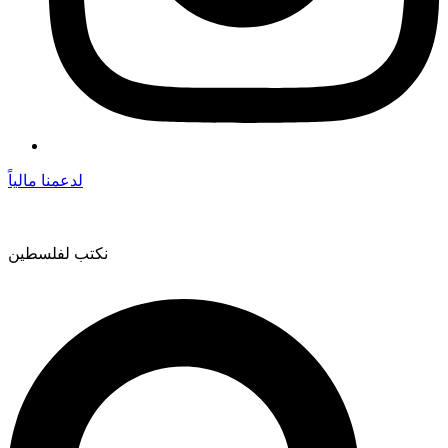
لدعمنا مالياً
نكتب لفلسطين