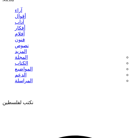
آراء
أقوال
آداب
أفكار
أفلام
فنون
نصوص
المزيد
المجلة
الكتاب
المواضيع
الدعم
المراسلة
نكتب لفلسطين