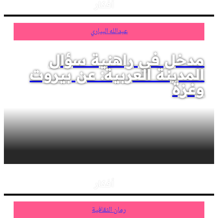
أفكار
عبدالله البياري
مدخل في راهنية سؤال
المدينة العربية: عن بيروت
وغزة
أفكار
رمان الثقافية