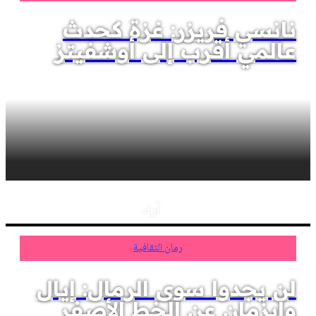
نانسي فريزر: غزة كحدث
عالمي أقرب إلى أوشفيتز
آراء
رمان الثقافية
لن يجدوا سوى الرمال: إيال
وايزمان عن الخط الأصفر