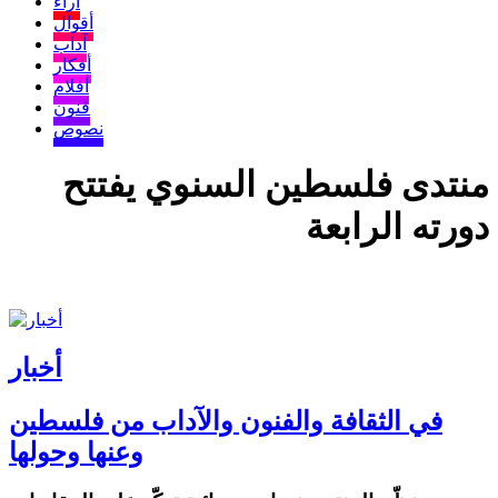
آراء
أقوال
آداب
أفكار
أفلام
فنون
نصوص
منتدى فلسطين السنوي يفتتح
دورته الرابعة
أخبار
في الثقافة والفنون والآداب من فلسطين
وعنها وحولها