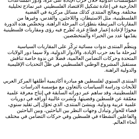
المؤسسات الدولية خلال حرب الإبادة على غزة، ودور المساعدات
الخارجية في إعادة تشكيل الاقتصاد الفلسطيني عبر نماذج تحليلية
مختلفة. ويعالج المنتدى كذلك مسائل مركزية في القضية
الفلسطينية، مثل الاستيطان، واللاجئين، والقدس، وغيرها من
المقاربات المرتبطة بتطوّرات المرحلة الراهنة. وتخصِّص هذه الدورة
محورًا لإعادة إعمار قطاع غزة، تُطرح فيه رؤى ومقاربات فلسطينية
يقدّمها عدد من الخبراء والمتخصّصين.
وينظّم المنتدى ندوات مسائية تركّز على المقاربات السياسية
لمرحلة ما بعد حرب الإبادة، والأدوار الدولية، ولا سيما دور الولايات
المتحدة وحركات التضامن العالمية، فضلًا عن ندوة خاصة تناقش
مستقبل المشروع الوطني الفلسطيني في ظلّ التحديات الإقليمية
والدولية الراهنة.
المنتدى السنوي لفلسطين هو مبادرة أكاديمية أطلقها المركز العربي
للأبحاث ودراسة السياسات بالتعاون مع مؤسسة الدراسات
الفلسطينية، وقد ساهم عبر دوراته السابقة في إنتاج معرفة علمية
معمّقة عن فلسطين وقضيتها. ونُشرت غالبية أوراقه في دوريات
علمية عربية ودولية. وينشئ المنتدى، الذي تحوّل إلى تقليد سنوي،
فضاء للحوار وتبادل وجهات النظر بين الباحثين، وبين الباحثين
والفاعلين النشطاء في فلسطين وفي حركات التضامن في مختلف
أنحاء العالم.