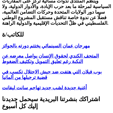
وينظّم المنتدى ندوات مسائية تركّز على المقاربات
السياسية لمرحلة ما بعد حرب الإبادة، والأدوار الدولية، ولا
سيما دور الولايات المتحدة وحركات التضامن العالمية،
فضلًا عن ندوة خاصة تناقش مستقبل المشروع الوطني
الفلسطيني في ظلّ التحديات الإقليمية والدولية الراهنة.
للكاتب/ة
مهرجان عمان السينمائي يختتم دورته بالجوائز
المتحف الكندي لحقوق الإنسان يواصل معرضه عن
النكبة رغم تعليق التمويل وتكثيف الضغوط
بوب فيلان التي هتفت ضد جيش الاحتلال تكسب في
قضية ترحيلها من ألمانيا
أغنية جديدة لشب جديد تهاجم سانت ليفانت
اشتراكك بنشرتنا البريدية سيحمل جديدنا
إليك كل أسبوع