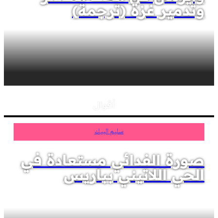
وتدمير غزة (ترجمة)
أقوال
سليم البيك
صورة الفدائي مستعادة في
الحي اللاتيني بباريس