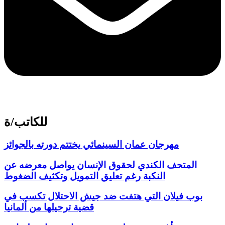
للكاتب/ة
مهرجان عمان السينمائي يختتم دورته بالجوائز
المتحف الكندي لحقوق الإنسان يواصل معرضه عن
النكبة رغم تعليق التمويل وتكثيف الضغوط
بوب فيلان التي هتفت ضد جيش الاحتلال تكسب في
قضية ترحيلها من ألمانيا