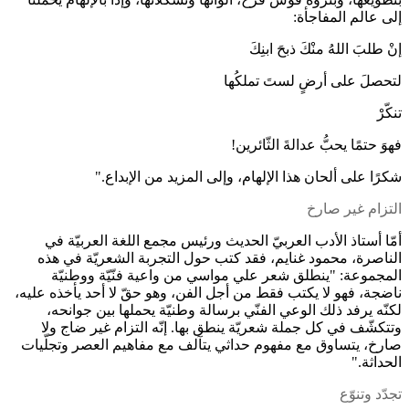
إلى عالم المفاجأة:
إنْ طلبَ اللهُ منْكَ ذبحَ ابنِكَ
لتحصلَ على أرضٍ لستَ تملكُها
تنكّرْ
فهوَ حتمًا يحبُّ عدالةَ الثّائرين!
شكرًا على ألحان هذا الإلهام، وإلى المزيد من الإبداع."
التزام غير صارخ
أمّا أستاذ الأدب العربيّ الحديث ورئيس مجمع اللغة العربيّة في
الناصرة، محمود غنايم، فقد كتب حول التجربة الشعريّة في هذه
المجموعة: "ينطلق شعر علي مواسي من واعية فنّيّة ووطنيّة
ناضجة، فهو لا يكتب فقط من أجل الفن، وهو حقّ لا أحد يأخذه عليه،
لكنّه يرفد ذلك الوعي الفنّي برسالة وطنيّة يحملها بين جوانحه،
وتتكشّف في كل جملة شعريّة ينطق بها. إنّه التزام غير ضاج ولا
صارخ، يتساوق مع مفهوم حداثي يتآلف مع مفاهيم العصر وتجلّيات
الحداثة."
تجدّد وتنوّع