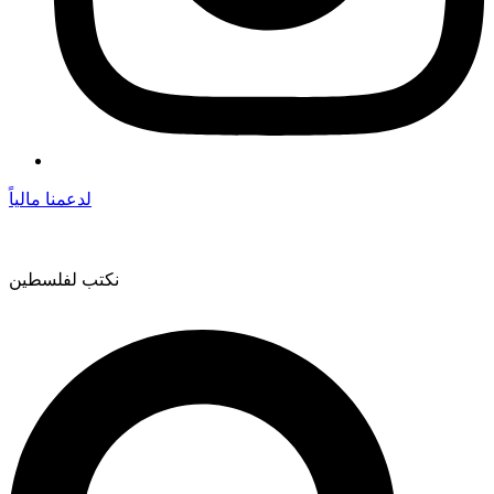
لدعمنا مالياً
نكتب لفلسطين