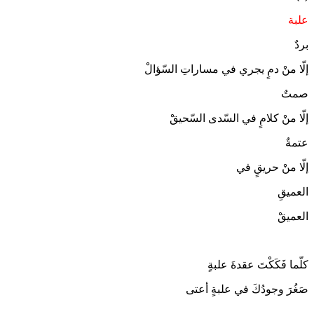
علبة
بردٌ
إلّا منْ دمٍ يجري في مساراتِ السّؤالْ
صمتٌ
إلّا منْ كلامٍ في السّدى السّحيقْ
عتمةٌ
إلّا منْ حريقٍ في
العميقِ
العميقْ
كلّما فَكَكْتَ عقدةَ علبةٍ
صَغُرَ وجودُكَ في علبةٍ أعتى