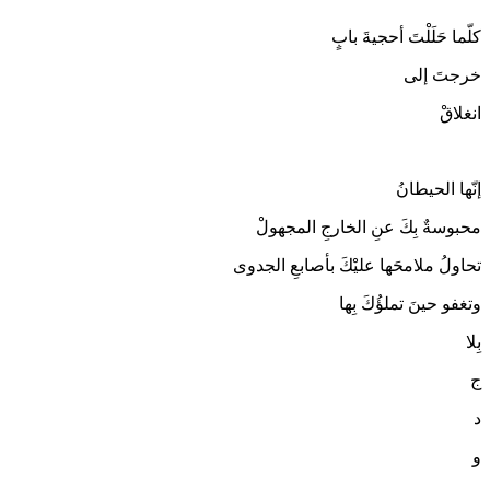
كلّما حَلَلْتَ أحجيةَ بابٍ
خرجتَ إلى
انغلاقْ
إنّها الحيطانُ
محبوسةٌ بِكَ عنِ الخارجِ المجهولْ
تحاولُ ملامحَها عليْكَ بأصابعِ الجدوى
وتغفو حينَ تملؤُكَ بِها
بِلا
ج
د
و