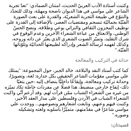
وكتبت أستاذة الأدب العربيّ الحديث، امتنان الصمادي: "تعدّ تجربة
الشاعر علي مواسي في هذا الديوان ناضجة ومهمّة، وذلك للتجدّد
والتنوّع في طبيعة التجربة الشعريّة، والقدرة على بعث الصورة
الفنّيّة بجماليّة تنسجم ومقتضيات العصر، بالإضافة إلى القدرة على
توظيف المخزون الثقافي والتراثي بوعي وطلاقة، ونضج الحسّ
الوطني، والانعتاق من عباءة الشعراء الآخرين وعدم الوقوع في
شرك التقليد، وتميّز الصوت الشعري الذي يعبّر عن ذاته وروحه،
وكذلك لفهمه لرسالة الشعر وإدراكه لطبيعتها الحداثيّة وتلوّناتها
الفنّيّة."
حداثة في التركيب والمعالجة
كما كتب أستاذ النقد والبلاغة، خالد الجبر، حول المجموعة: "يمتلك
علي مواسي مقوّمات الشاعر الحقيقي بكل جدارة: لغة، وتصويرًا،
وحداثة تركيب ومعالجة، وإيقاعًا داخليًّا ينضاف إليه -حين يتغيّا
ذلك- إيقاع خارجي منضبط، هذا فضلًا عن مفردات خاصّة تكاد تميّزه
من غيره من الشعراء الشباب ممّن قرأت لهم. وقد أزعم أنّي واكبت
الشعراء الشباب في الأردن وفلسطين على مدار العقد الأخير،
وكتبت فيهم وعنهم، وتابعت أشعارهم ونصوصهم... ووجدت علي
مواسي شاعرًا في مقدّمتهم، متميّزًا بأسلوبه ولغته وتشكيله
وصوره."
قصيدتان: