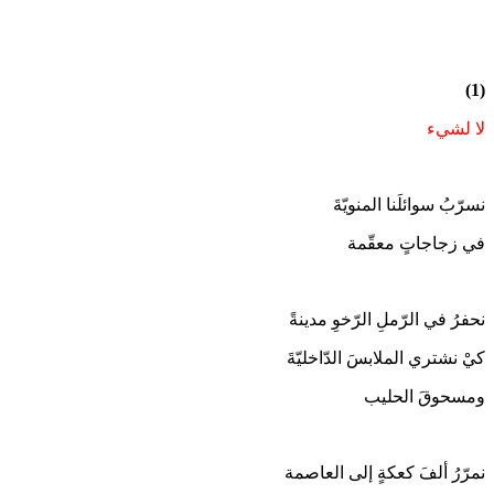
(1)
لا لشيء
نسرّبُ سوائلَنا المنويّةَ
في زجاجاتٍ معقّمة
نحفرُ في الرّملِ الرّخوِ مدينةً
كيْ نشتري الملابسَ الدّاخليّةَ
ومسحوقَ الحليب
نمرّرُ ألفَ كعكةٍ إلى العاصمة