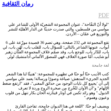
رمان الثقافية
PDF
"لولا أنّ التفّاحة"، عنوان المجموعة الشعريّة الأولى للشاعر علي
مواسي من فلسطين، والتي صدرت حديثًا عن الدار الأهليّة للنشر
والتوزيع في عمّان – الأردن.
تقع المجموعة في 232 صفحة، وهي تضم 36 قصيدة موزّعة على 6
أبواب، عنونها الشاعر بالتالي؛ للسؤال باب، للقلب باب، لَهُن باب، لي
باب، للدّار باب، للوجع باب. وقد صمّم غلاف المجموعة الفنّان زهير
أبو شايب، أمّا صورة الغلاف فهي للمصوّر الألماني أدامتشيك لوتَر.
لغة جامحة
كتب الأديب حنّا أبو حنّا في تظهيره للمجموعة: "هنيئًا لنا هذا الشعر
الجديد الجريء المدهش: صياغة وصورًا ورسالة! يعمد علي مواسي
إلى أن ’يجمع كل نايات الوجود من حدائق المغنى"، فقد "ارتفع ضغط
الإلهام" و"آن الأوان لتُخْرِج من صخرة الروح وردة لا تعرف
الذبول." وهو رائد تكمن في أوتار قيثارته ألحان بكار تنهل من قلوب
وعيون وهموم."
ويضيف أبو حنّا: "اللغة في هذا الديوان جامحة، تفاجئ القارئ
بتطويعها، وبثروة قوس قزح، ألوانها وتشكّلاتها، وإذا بالإلهام يحملنا