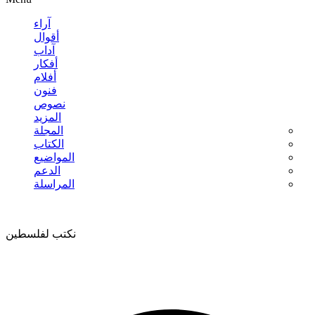
آراء
أقوال
آداب
أفكار
أفلام
فنون
نصوص
المزيد
المجلة
الكتاب
المواضيع
الدعم
المراسلة
نكتب لفلسطين