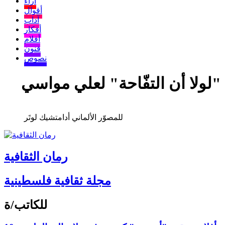
آراء
أقوال
آداب
أفكار
أفلام
فنون
نصوص
"لولا أن التفّاحة" لعلي مواسي
للمصوّر الألماني أدامتشيك لوتَر
رمان الثقافية
مجلة ثقافية فلسطينية
للكاتب/ة