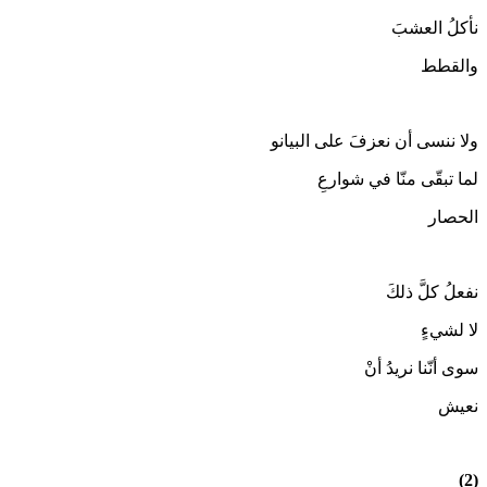
نأكلُ العشبَ
والقطط
ولا ننسى أن نعزفَ على البيانو
لما تبقّى منّا في شوارعِ
الحصار
نفعلُ كلَّ ذلكَ
لا لشيءٍ
سوى أنّنا نريدُ أنْ
نعيش
(2)