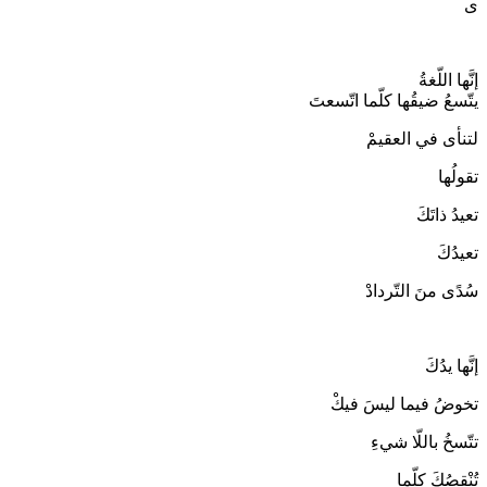
ى
إنَّها اللّغةُ
يتّسعُ ضيقُها كلّما اتّسعتَ
لتنأى في العقيمْ
تقولُها
تعيدُ ذاتَكَ
تعيدُكَ
سُدًى منَ التّردادْ
إنَّها يدُكَ
تخوضُ فيما ليسَ فيكْ
تتّسخُ باللّا شيءِ
تُنْقِصُكَ كلّما