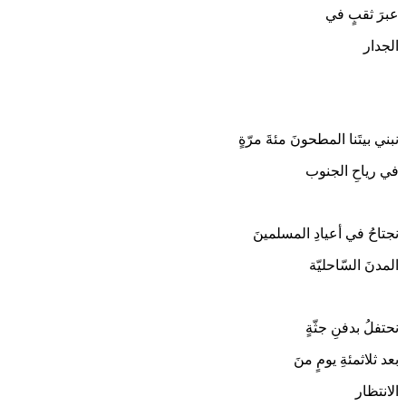
عبرَ ثقبٍ في
الجدار
نبني بيتَنا المطحونَ مئةَ مرّةٍ
في رياحِ الجنوب
نجتاحُ في أعيادِ المسلمينَ
المدنَ السّاحليّة
نحتفلُ بدفنِ جثّةٍ
بعد ثلاثمئةِ يومٍ منَ
الانتظار