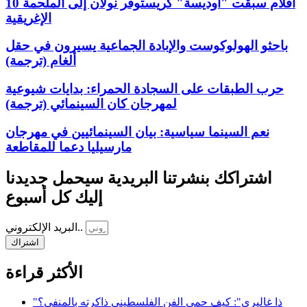
10 أفلام سبقت "أوديسة" كريستوفر نولان إلى الملحمة
الإغريقية
باحثو الهولوكوست والإبادة الجماعية يسيرون في حقل
ألغام (ترجمة)
حرب الطبقات على السجادة الحمراء: بدايات شيوعية
لمهرجان كان السينمائي (ترجمة)
نعم السينما سياسية: بيان السينمائيين في مهرجان
مارسيليا دعما للمقاطعة
اشتراكك بنشرتنا البريدية سيحمل جديدنا
إليك كل أسبوع
البريد الإلكتروني..
اشتراك
الأكثر قراءة
"ذا غاليري": كيف حمى الفن الفلسطيني ذاكرته بالمنفى؟