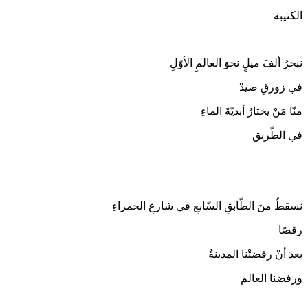
الكتيبة
نبحرُ ألفَ ميلٍ نحوَ العالمِ الأوّلِ
في زورقِ صيدْ
منّا مَنْ يختارُ أبديّةَ الماءِ
في الطّريق
نسقطُ منَ الطّابقِ السّابعِ في شارعِ الحمراءِ
رقصًا
بعدَ أنْ رفضتْنا المدينةُ
ورفضنا العالم