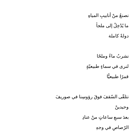
نصنعُ منْ أنابيبِ المياهِ
ما يُدْخِلُ إلى ملجأ
دولةً كاملة
نشربُ ماءً وملحًا
لنرى في سماءٍ طبيعيّةٍ
قمرًا طبيعيًّا
نتلقّى السّقفَ فوقَ رؤوسِنا في صوريفَ
وحيدينْ
بعدَ سبعِ ساعاتٍ منْ عنادِ
الرّصاصِ في وجهِ