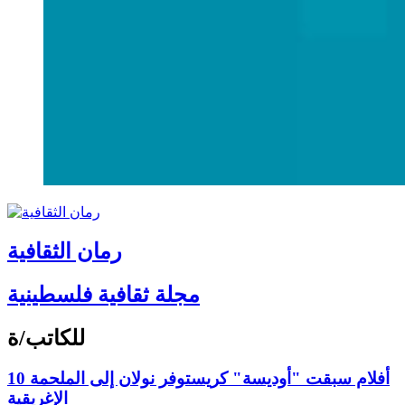
رمان الثقافية
مجلة ثقافية فلسطينية
للكاتب/ة
10 أفلام سبقت "أوديسة" كريستوفر نولان إلى الملحمة
الإغريقية