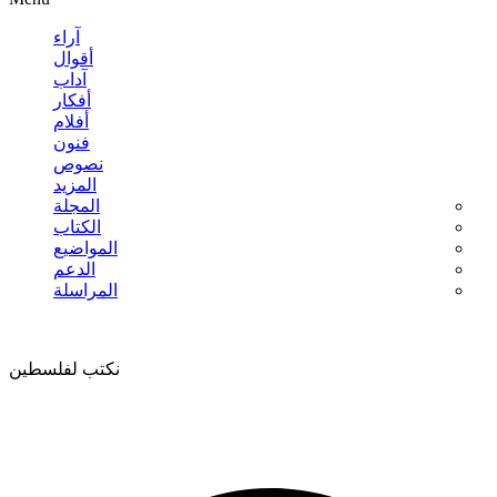
آراء
أقوال
آداب
أفكار
أفلام
فنون
نصوص
المزيد
المجلة
الكتاب
المواضيع
الدعم
المراسلة
نكتب لفلسطين