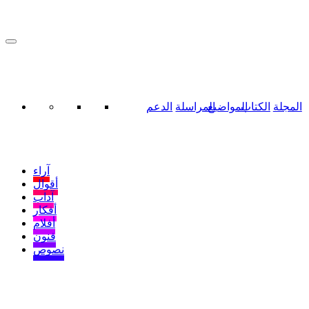
المجلة
الكتاب
المواضيع
المراسلة
الدعم
آراء
أقوال
آداب
أفكار
أفلام
فنون
نصوص