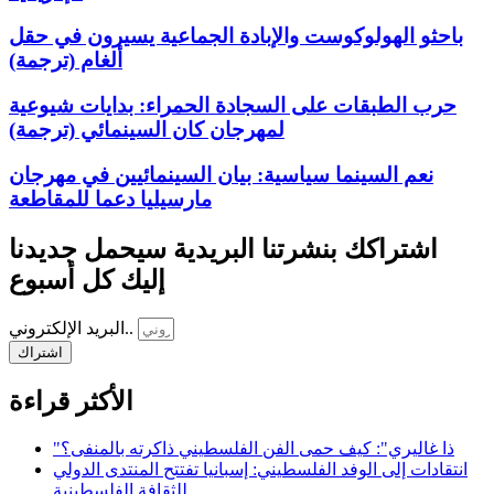
باحثو الهولوكوست والإبادة الجماعية يسيرون في حقل
ألغام (ترجمة)
حرب الطبقات على السجادة الحمراء: بدايات شيوعية
لمهرجان كان السينمائي (ترجمة)
نعم السينما سياسية: بيان السينمائيين في مهرجان
مارسيليا دعما للمقاطعة
اشتراكك بنشرتنا البريدية سيحمل جديدنا
إليك كل أسبوع
البريد الإلكتروني..
اشتراك
الأكثر قراءة
"ذا غاليري": كيف حمى الفن الفلسطيني ذاكرته بالمنفى؟
انتقادات إلى الوفد الفلسطيني: إسبانيا تفتتح المنتدى الدولي
للثقافة الفلسطينية