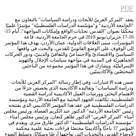
PDF
يعقد "المركز العربيّ للأبحاث ودراسة السياسات" بالتعاون مع
"الجامعة الأردنية" و"مؤسّسة الدراسات الفلسطينيّة" مؤتمرًا علميًا
محكّمًا بعنوان "القدس: تحدّيات الواقع وإمكانات المواجهة"، أيام 15-
16-17 حزيران/يونيو 2019 في حرم الجامعة الأردنية، قاعة
المؤتمرات، مبنى العلاقات الدولية، عمان/الأردن. يهدف هذا المؤتمر
إلى الوقوف على الوضع القانونيّ للقدس، والبحث في واقعها
السياسيّ والاقتصاديّ والاجتماعيّ والثقافيّ والدينيّ، ودور الحركات
الجماهيريّة في المدينة في مواجهة سياسات الإحلال والتهويد
الإسرائيليّة. ويشارك في هذا المؤتمر مجموعة من الباحثين
المختصّين والأكاديميّين.
ضمن هذه الاعتبارات، وفي إطار رسالة "المركز العربي للأبحاث
ودراسة السياسات" وتقاليده الأكاديمية الذي يخصص جزءًا من
الاهتمام البحثي وورشات العمل الأكاديمية لدراسة القضية
الفلسطينية، تكاثفت الجهود البحثية مع الجامعة الأردنية ومؤسسة
الدراسات الفلسطينية في عقد هذا المؤتمر الأكاديمي الذي يفتتحه
رئيس "الجامعة الأردنية" الدكتور عبد الكريم القضاة، ورئيس مجلس
أمناء "المركز العربي" الدكتور طاهر كنعان، ورئيس مجلس أمناء
"مؤسسة الدراسات الفلسطينية" الدكتور طارق متري. ويقدم في
المؤتمر 37 باحثًا وأكاديميًا مختصًا قراءات بحثية علمية محكمة
لأوضاع القدس والتحديات التي تواجهها أرضًا وسكانًا، وتسلط الضوء