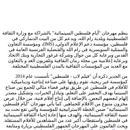
ينظم مهرجان "أيام فلسطين السينمائية" بالشراكة مع وزارة الثقافة
الفلسطينية وبلدية رام الله، وبدعم كل من البيت الدنماركي في
فلسطين، مؤسسة دعم الإعلام الدولي٫ (IMS)، ومؤسسة التعاون
والممثلية السويسرية في رام الله والقنصلية الفرنسية العامة في
القدس وبرعاية كل من جوال وشركة غرغور التجارية وبنك الاتحاد
وبرعاية إعلامية من مجلة رمان الثقافية وتلفزيون الغد و بالتعاون
مع العديد من المؤسسات الثقافية بالمدن الفلسطينية المختلفة.
من الجدير ذكره أن "فيلم لاب - فلسطين" تأسست عام 2014
كمؤسسة غير ربحية، تقوم رؤيتها على صناعة إنتاجية وديناميكية
للأفلام في فلسطين عن طريق توفير فضاء مثالي للجمع بين صناع
السينما بهدف التحفيز على التعلم، وتبادل الخبرات، وتشكيل مصدر
إلهام لبعضهم البعض، بالإضافة إلى إنتاج أفلام فنية، من خلال عرض
مخزون متنوع من الأفلام للجماهير. كما يأتي مهرجان "أيام فلسطين
السينمائية" ضمن الخطة الاستراتيجية للمؤسسة والتي تقع تحت بند
تنمية الثقافة السينمائية، والهدف منها إعادة إحياء الثقافة السينمائية
في فلسطين واستقطاب أكبر عدد من المشاهدين للأفلام المستقلة.
ويحث القائمون على المهرجان الجمهور الفلسطيني بزيارة ومتابعة