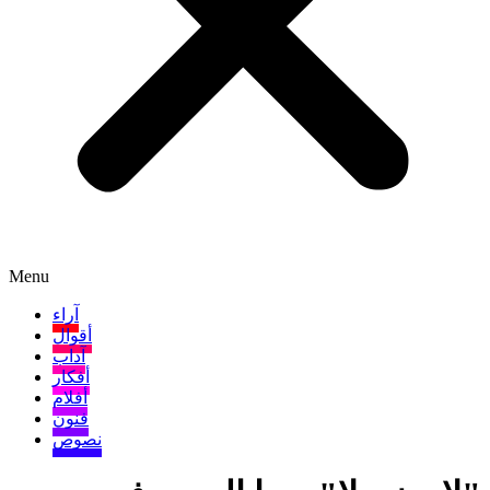
Menu
آراء
أقوال
آداب
أفكار
أفلام
فنون
نصوص