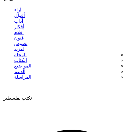
آراء
أقوال
آداب
أفكار
أفلام
فنون
نصوص
المزيد
المجلة
الكتاب
المواضيع
الدعم
المراسلة
نكتب لفلسطين