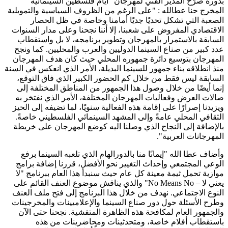
بدوره صرّح المدير الفني لمهرجان "أيام فلسطين السينمائية"
المخرج حنا عطالله : "على الرغم من الظروف السياسية والتمويلية
الصعبة التي تشكل تحديًا جديًا أمامنا وخاصة في ظل الحصار
الاقتصادي المفروض على شعبنا، إلا أننا نجحنا وعلى مدار السنوات
السابقة بالاستمرار بالمهرجان وتطوير برنامجه، لا بل واستقطاب
عدد كبير من صناع السينما الدوليين والعرب والمحليين. كما ونجح
المهرجان بتوسيع دائرة جمهوره المحلي حيث كان هدف المهرجان
منذ انطلاقه بناء جمهور للسينما البديلة، الأمر الذي انعكس في السنة
السابقة ليس فقط من خلال كم الحضور الكبير الذي فاق التوقع،
إنما أيضًا من خلال وصول هذا الجمهور من المناطق المختلفة إلى
صالات العرض وفعاليات المهرجان المختلفة، الأمر الذي نفتخر به
ويزيدنا إصرارًا على إقامة هذه الفعالية سنويًا، لما تضيفه إلى الحيز
الثقافي المحلي عامةً وإلى المشهد السينمائي الفلسطيني خاصةً.
بالإضافة إلى النجاح الذي وصلنا اليه كوضع المهرجان على خريطة
المهرجانات العربية".
وأضاف عطا الله "إيمانًا منا بالدورالهام الذي تلعبه السينما برفع
الوعي المجتمعي وإحداث التغيير نحو الأفضل، قررنا إضافة برامج
موازية تحمل ثيمة معينة كل عام حيث سنبدأ هذا العام ببرنامج "لا
يعني لا – No Means No" والذي يناقش موضوع العنف القائم على
النوع الاجتماعي. نهدف من خلال هذا البرنامج إلى فتح ملف العنف
وطرح الأسئلة حول دور صناع السينما والإعلاميينات والمخرجينات
والجمهور العام لمكافحة هذه الظاهرة المتفشية. نجحنا حتى الآن
باستقطاب أفلام خاصة، ومتحدثينات ومحاضرينات من هذه