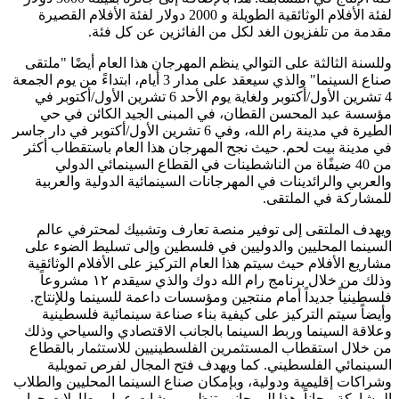
لفئة الأفلام الوثائقية الطويلة و 2000 دولار لفئة الأفلام القصيرة
مقدمة من تلفزيون الغد لكل من الفائزين عن كل فئة.
وللسنة الثالثة على التوالي ينظم المهرجان هذا العام أيضًا "ملتقى
صناع السينما" والذي سيعقد على مدار 3 أيام، ابتداءً من يوم الجمعة
4 تشرين الأول/أكتوبر ولغاية يوم الأحد 6 تشرين الأول/أكتوبر في
مؤسسة عبد المحسن القطان، في المبنى الجيد الكائن في حي
الطيرة في مدينة رام الله، وفي 6 تشرين الأول/أكتوبر في دار جاسر
في مدينة بيت لحم. حيث نجح المهرجان هذا العام باستقطاب أكثر
من 40 ضيفًاة من الناشطينات في القطاع السينمائي الدولي
والعربي والرائدينات في المهرجانات السينمائية الدولية والعربية
للمشاركة في الملتقى.
ويهدف الملتقى إلى توفير منصة تعارف وتشبيك لمحترفي عالم
السينما المحليين والدوليين في فلسطين وإلى تسليط الضوء على
مشاريع الأفلام حيث سيتم هذا العام التركيز على الأفلام الوثائقية
وذلك من خلال برنامج رام الله دوك والذي سيقدم ١٢ مشروعاً
فلسطينياً جديداً أمام منتجين ومؤسسات داعمة للسينما وللإنتاج.
وأيضاً سيتم التركيز على كيفية بناء صناعة سينمائية فلسطينية
وعلاقة السينما وربط السينما بالجانب الاقتصادي والسياحي وذلك
من خلال استقطاب المستثمرين الفلسطينيين للاستثمار بالقطاع
السينمائي الفلسطيني. كما ويهدف فتح المجال لفرص تمويلية
وشراكات إقليمية ودولية، وبإمكان صناع السينما المحليين والطلاب
المشاركة مجاناً. هذا إلى جانب تنظيم ورشات عمل وطاولات حوار