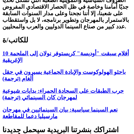
الظروف السياسية والتمويلية الصعبة التي تشكل تحديًا
جديًا أمامنا وخاصة في ظل الحصار الاقتصادي المفروض
على شعبنا، إلا أننا نجحنا وعلى مدار السنوات السابقة
بالاستمرار بالمهرجان وتطوير برنامجه، لا بل واستقطاب
عدد كبير من صناع السينما الدوليين والعرب والمحليين.
للكاتب/ة
10 أفلام سبقت "أوديسة" كريستوفر نولان إلى الملحمة
الإغريقية
باحثو الهولوكوست والإبادة الجماعية يسيرون في حقل
ألغام (ترجمة)
حرب الطبقات على السجادة الحمراء: بدايات شيوعية
لمهرجان كان السينمائي (ترجمة)
نعم السينما سياسية: بيان السينمائيين في مهرجان
مارسيليا دعما للمقاطعة
اشتراكك بنشرتنا البريدية سيحمل جديدنا