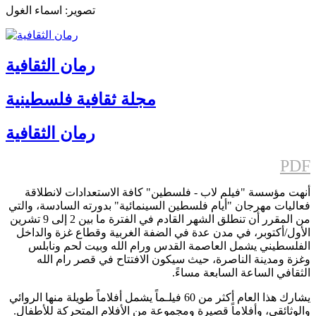
تصوير: اسماء الغول
رمان الثقافية
مجلة ثقافية فلسطينية
رمان الثقافية
PDF
أنهت مؤسسة "فيلم لاب - فلسطين" كافة الاستعدادات لانطلاقة
فعاليات مهرجان "أيام فلسطين السينمائية" بدورته السادسة، والتي
من المقرر أن تنطلق الشهر القادم في الفترة ما بين 2 إلى 9 تشرين
الأول/أكتوبر، في مدن عدة في الضفة الغربية وقطاع غزة والداخل
الفلسطيني يشمل العاصمة القدس ورام الله وبيت لحم ونابلس
وغزة ومدينة الناصرة، حيث سيكون الافتتاح في قصر رام الله
الثقافي الساعة السابعة مساءً.
يشارك هذا العام أكثر من 60 فيلـماً يشمل أفلاماً طويلة منها الروائي
والوثائقي، وأفلاماً قصيرة ومجموعة من الأفلام المتحركة للأطفال.