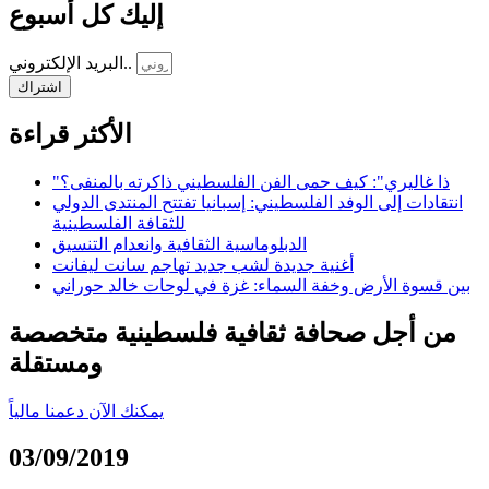
إليك كل أسبوع
البريد الإلكتروني..
اشتراك
الأكثر قراءة
"ذا غاليري": كيف حمى الفن الفلسطيني ذاكرته بالمنفى؟
انتقادات إلى الوفد الفلسطيني: إسبانيا تفتتح المنتدى الدولي
للثقافة الفلسطينية
الدبلوماسية الثقافية وانعدام التنسيق
أغنية جديدة لشب جديد تهاجم سانت ليفانت
بين قسوة الأرض وخفة السماء: غزة في لوحات خالد حوراني
من أجل صحافة ثقافية فلسطينية متخصصة
ومستقلة
يمكنك الآن دعمنا مالياً
03/09/2019