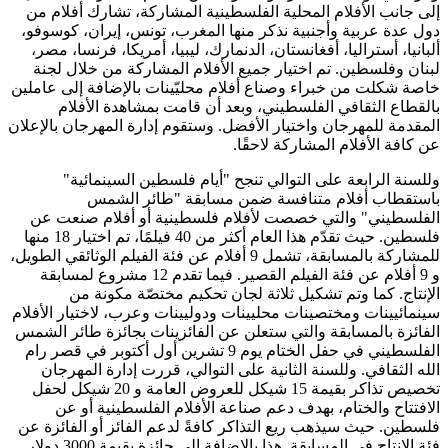
إلى جانب الأفلام المحلية الفلسطينية المشاركة، تشارك أفلام من
دول عدة عربية وأجنبية نذكر منها المغرب، تونس، إيران، كوسوفو،
ألبانيا، أستراليا، أفغانستان، الدنمارك، ليبيا، أمريكا، فرنسا، مصر،
لبنان وفلسطين. تم اختيار جميع الأفلام المشاركة من خلال لجنة
خاصة شكلت من خبراء وصناع أفلام محليّينات بالإضافة إلى عاملين
بالقطاع الثقافي الفلسطيني، وبعد أن قامت بمشاهدة الأفلام
المقدمة للمهرجان واختيار الأفضل. وستقوم إدارة المهرجان بالإعلان
عن كافة الأفلام المشاركة لاحقًا.
وللسنة الرابعة على التوالي تنجح "أيام فلسطين السينمائية"
باستقطاب أفلام متنافسة ضمن مسابقة "طائر الشمس
الفلسطيني" والتي خصصت لأفلام فلسطينية أو أفلام صنعت عن
فلسطين. حيث تقدّم هذا العام أكثر من 40 فيلمًا، تم اختيار 18 منها
للمشاركة بالمسابقة، تشمل 9 أفلام عن فئة الفيلم الوثائقي الطويل،
و 9 أفلام عن فئة الفيلم القصير. فيما تقدم 12 مشروع لمسابقة
الإنتاج. كما وتم تشكيل ثلاثة لجان تحكيم مختصّة مكونة من
سينمائيينات ومختصينات محليينات ودوليينات وعرب، لاختيار الأفلام
الفائزة بالمسابقة والتي ستعلن عن الفائزينات بجائزة طائر الشمس
الفلسطيني في حفل الختام يوم 9 تشرين أول أكتوبر في قصر رام
الله الثقافي. وللسنة الثانية على التوالي، قررت إدارة المهرجان
تخصيص تذاكر بقيمة 15 شيكل للعروض العامة و 20 شيكل لحفل
الافتتاح والختام، بهدف دعم صناعة الأفلام الفلسطينية أو عن
فلسطين. حيث سيذهب ريع التذاكر كافةً لدعم الفائز أو الفائزة عن
فئة الإنتاج في المسابقة. هذا بالإضافة إلى جائزة بقيمة 3000 دولار