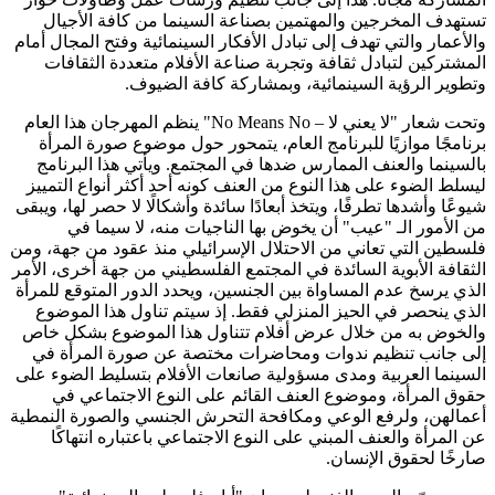
تستهدف المخرجين والمهتمين بصناعة السينما من كافة الأجيال
والأعمار والتي تهدف إلى تبادل الأفكار السينمائية وفتح المجال أمام
المشتركين لتبادل ثقافة وتجربة صناعة الأفلام متعددة الثقافات
وتطوير الرؤية السينمائية، وبمشاركة كافة الضيوف.
وتحت شعار "لا يعني لا – No Means No" ينظم المهرجان هذا العام
برنامجًا موازيًا للبرنامج العام، يتمحور حول موضوع صورة المرأة
بالسينما والعنف الممارس ضدها في المجتمع. ويأتي هذا البرنامج
ليسلط الضوء على هذا النوع من العنف كونه أحد أكثر أنواع التمييز
شيوعًا وأشدها تطرفًا، ويتخذ أبعادًا سائدة وأشكالًا لا حصر لها، ويبقى
من الأمور الـ "عيب" أن يخوض بها الناجيات منه، لا سيما في
فلسطين التي تعاني من الاحتلال الإسرائيلي منذ عقود من جهة، ومن
الثقافة الأبوية السائدة في المجتمع الفلسطيني من جهة أخرى، الأمر
الذي يرسخ عدم المساواة بين الجنسين، ويحدد الدور المتوقع للمرأة
الذي ينحصر في الحيز المنزلي فقط. إذ سيتم تناول هذا الموضوع
والخوض به من خلال عرض أفلام تتناول هذا الموضوع بشكل خاص
إلى جانب تنظيم ندوات ومحاضرات مختصة عن صورة المرأة في
السينما العربية ومدى مسؤولية صانعات الأفلام بتسليط الضوء على
حقوق المرأة، وموضوع العنف القائم على النوع الاجتماعي في
أعمالهن، ولرفع الوعي ومكافحة التحرش الجنسي والصورة النمطية
عن المرأة والعنف المبني على النوع الاجتماعي باعتباره انتهاكًا
صارخًا لحقوق الإنسان.