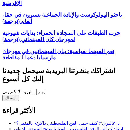
الإغريقية
باحثو الهولوكوست والإبادة الجماعية يسيرون في حقل
ألغام (ترجمة)
حرب الطبقات على السجادة الحمراء: بدايات شيوعية
لمهرجان كان السينمائي (ترجمة)
نعم السينما سياسية: بيان السينمائيين في مهرجان
مارسيليا دعما للمقاطعة
اشتراكك بنشرتنا البريدية سيحمل جديدنا
إليك كل أسبوع
البريد الإلكتروني..
اشتراك
الأكثر قراءة
"ذا غاليري": كيف حمى الفن الفلسطيني ذاكرته بالمنفى؟
انتقادات إلى الوفد الفلسطيني: إسبانيا تفتتح المنتدى الدولي