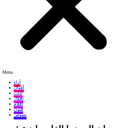
Menu
آراء
أقوال
آداب
أفكار
أفلام
فنون
نصوص