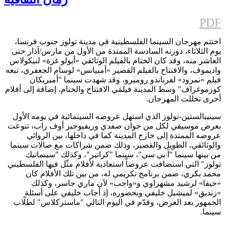
PDF
اختتم مهرجان السينما الفلسطينية في مدينة تولوز جنوب فرنسا،
يوم الثلاثاء، دورته السادسة الممتدة من الأول من مارس/آذار حتى
العاشر منه، وقد كان الختام بالفيلم الوثائقي «أبولو غزة» لنيكولاس
واديموف، والافتتاح بالفيلم القصير «أمبيانس» لوسام الجعفري، تبعه
فيلم «نمرود» لفرناندو روميرو، وقد شهدت سينما "أميريكان
كوزموغراف" وسط المدينة فيلمَي الافتتاح والختام، إضافة إلى أفلام
أخرى تخللت المهرجان.
سينيبالستين-تولوز الذي استهل عروضه السينمائية في يومه الأول
بعرض موسيقي لكل من جوان صفدي وريفيوجيز أوف راب، تنوعت
عروضه الممتدة إلى خارج المدينة كما في داخلها، بين الروائي
والوثائقي، الطويل والقصير، وذلك ضمن شراكات مع صالات سينما
من بينها سينما "آ بي سي"، سينما "كراتير"، وكذلك "سينماتيك
تولوز" التي استضافت عروضاً استعادية لأفلام مثّل فيها الفلسطيني
محمد بكري، ضمن برنامج تكريمي له، من بين تلك الأفلام كان
«حيفا» لرشيد مشهراوي و«واجب» لآن ماري جاسر، وكذلك
«زنديق» لميشيل خليفي وبحضوره، إذ أجاب خليفي على أسئلة
الجمهور بعد العرض، وقدّم في اليوم التالي "ماستركلاس" لطلّاب
سينما.