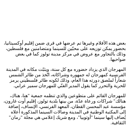
بعض هذه الأفلام وغيرها تم عرضها في قرى ضمن إقليم أوكسيتانيا،
بحضور يمكن توزيعه على محبّين للسينما ومتضامنين مع فلسطين،
وذلك بالتجاور مع عروض في مركز مدينة تولوز كما في بعض
ضواحيها.
المهرجان الذي يزداد حضوره مع كل سنة، ويثبّت مكانه في المدينة
الفرنسية كمهرجان له جمهوره وشراكاته، اتّخذ من طائر الشمس
شعاراً لملصق دورته هذا العام، وذلك لكونه طائر فلسطيني يرمز
للحرية والتحرر كما يقول المدير الفنّي للمهرجان سمير عرابي.
للمهرجان القائم على متطوعين والذي تنظمه جمعية "هنا، هناك،
هنالك" شراكات ورعاة عدّة، من بينها بلدية تولوز، إقليم أوت غارون،
مؤسسة عبد المحسن القطان، المعهد الفرنسي، الإنساف، إضافة
إلى المكتبة الوطنية في المدينة وصالات السينما المذكورة أعلاه
يُضاف إليها سينما "أوتوبيا"، ومع شريك إعلامي هي مجلة "رمان"
الثقافية.