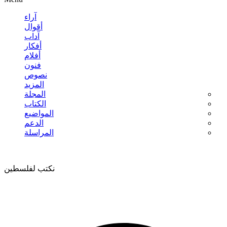
آراء
أقوال
آداب
أفكار
أفلام
فنون
نصوص
المزيد
المجلة
الكتاب
المواضيع
الدعم
المراسلة
نكتب لفلسطين