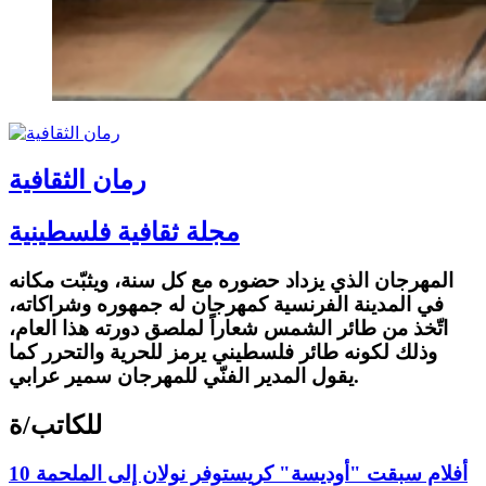
رمان الثقافية
مجلة ثقافية فلسطينية
المهرجان الذي يزداد حضوره مع كل سنة، ويثبّت مكانه
في المدينة الفرنسية كمهرجان له جمهوره وشراكاته،
اتّخذ من طائر الشمس شعاراً لملصق دورته هذا العام،
وذلك لكونه طائر فلسطيني يرمز للحرية والتحرر كما
يقول المدير الفنّي للمهرجان سمير عرابي.
للكاتب/ة
10 أفلام سبقت "أوديسة" كريستوفر نولان إلى الملحمة