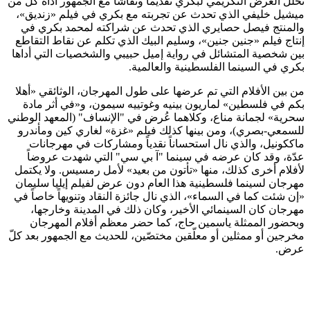
تخلل العرض التكريمي لبكري تقديماً ونقاشاً مع الجمهور أدّاه كل من
ميشيل خليفي الذي تحدث عن تجربته مع بكري في فيلم «زنديق»،
والمنتج فيصل حصايري الذي تحدث عن شراكته لمحمد بكري في
إنتاج فيلم «جنين جنين»، وسليم البيك الذي تكلم عن نقاط التقاطع
بين شخصية المتشائل في رواية إميل حبيبي والشخصيات التي أداها
بكري في السينما الفلسطينية والعالمية.
من بين الأفلام التي تم عرضها على طول المهرجان، الوثائقي «أهلا
بكم في فلسطين» لماريون بينيه وغوتييه سيمون، و«في أثر مادة
سحرية» لجمانة مناع، وكلاهما عُرض في "الإنساف" (المعهد الوطني
للسمعي-بصري)، ومن بينها كذلك فيلم «غزة» لغاري كين ومأندرو
ماككونيل، والذي نال استحساناً نقدياً ومشاركات في مهرجانات
عدّة، وقد كان عرضه في سينما "آ بي سي" التي شهدت عروضاً
لأفلام أخرى كذلك، منها «تأتون من بعيد» لأمل رمسيس. ولا يكتمل
مهرجان لسينما فلسطينية هذا العام دون عرض لفيلم إيليا سليمان
«إن شئت كما في السماء»، الذي نال جائزة النقاد وتنويهاً خاصاً في
مهرجان كان السينمائي الأخير، وكان ذلك في المدينة وخارجها،
وبحضور الممثلة ياسمين حاج، كما حضر معظم أفلام المهرجان
مخرجين أو ممثلين أو معلّقين مختصّين، للحديث مع الجمهور بعد كلّ
عرض.