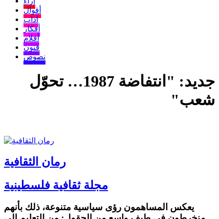
آراء
أقوال
آداب
أفكار
أفلام
فنون
نصوص
جديد: "انتفاضة 1987… تحوّل
شعب"
رمان الثقافية
مجلة ثقافية فلسطينية
يعكس المساهمون رؤى سياسية متنوعة، ذلك بأنهم
منخرطون في طيف واسع من الحقول: من التعليم إلى