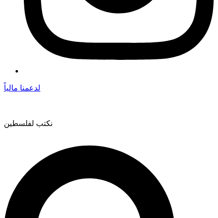
لدعمنا مالياً
نكتب لفلسطين