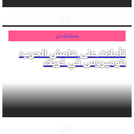
أفكار
عبدالله البياري
تأملات على هامش الحرب:
هوميروس في كربلاء
أقوال