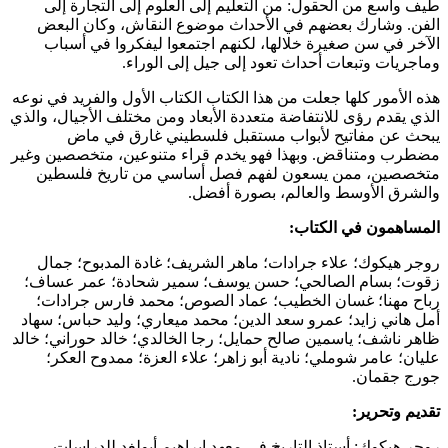
طيف واسع من الحقول: من التعليم إلى العلوم إلى التجارة إلى
الفن. وشارك بعضهم في الأحداث موضوع النقاش، وكان البعض
الآخر في سن صغيرة خلالها، لكنهم اجتمعوا ليفكروا في أسباب
وماجريات وتبعات أحداث تعود إلى جيل إلى الوراء.
هذه الأمور كلها جعلت من هذا الكتاب الكتاب الأول والفريد في نوعه
الذي يقدم رؤى للانتفاضة متعددة الأبعاد ومن مختلف الأجيال، والذي
يبحث عن مفاتيح لأبواب مستقبل فلسطيني غارق في ماض
مضطرب ومتناقض. وبهذا فهو يخدم قراء متنوعين، متخصصين وغير
متخصصين، ممن يسعون لفهم فصل أساسي من تاريخ فلسطين
والشرق الأوسط والعالم، بصورة أفضل.
المساهمون في الكتاب:
روجر هيكوك؛ علاء جرادات؛ ماهر الشريف؛ غادة المدبوح؛ جمال
زقوت؛ بسام الصالحي؛ حسن يوسف؛ سمير شحادة؛ عمر عساف؛
رباح مهنا؛ غسان الخطيب؛ عماد الصوص؛ محمد فارس جرادات؛
أمل هاني زايد؛ عمرو سعد الدين؛ محمد ميعاري؛ وليد حباس؛ سهاد
ظاهر ناشف؛ ياسمين صالح حمايل؛ رجا الخالدي؛ خالد حوراني؛ خالد
عليان؛ عامر شوملي؛ نادية أبو زاهر؛ علاء العزة؛ ممدوح العكر؛
جورج جقمان.
تقديم وتحرير:
روجر هيكوك: أستاذ التاريخ في معهد إبراهيم أبولغد للدراسات