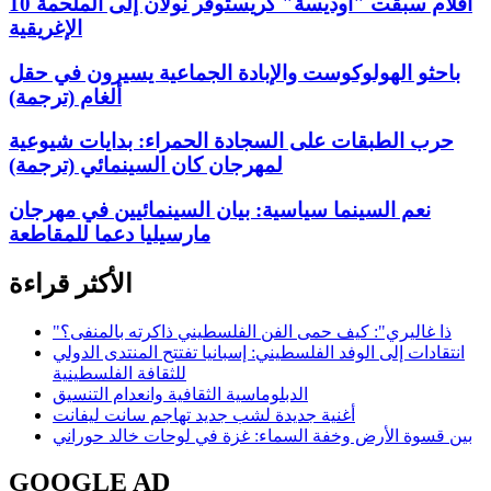
10 أفلام سبقت "أوديسة" كريستوفر نولان إلى الملحمة
الإغريقية
باحثو الهولوكوست والإبادة الجماعية يسيرون في حقل
ألغام (ترجمة)
حرب الطبقات على السجادة الحمراء: بدايات شيوعية
لمهرجان كان السينمائي (ترجمة)
نعم السينما سياسية: بيان السينمائيين في مهرجان
مارسيليا دعما للمقاطعة
الأكثر قراءة
"ذا غاليري": كيف حمى الفن الفلسطيني ذاكرته بالمنفى؟
انتقادات إلى الوفد الفلسطيني: إسبانيا تفتتح المنتدى الدولي
للثقافة الفلسطينية
الدبلوماسية الثقافية وانعدام التنسيق
أغنية جديدة لشب جديد تهاجم سانت ليفانت
بين قسوة الأرض وخفة السماء: غزة في لوحات خالد حوراني
GOOGLE AD