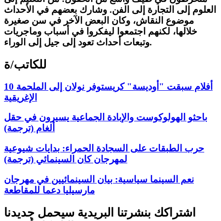
العلوم إلى التجارة إلى الفن. وشارك بعضهم في الأحداث
موضوع النقاش، وكان البعض الآخر في سن صغيرة
خلالها، لكنهم اجتمعوا ليفكروا في أسباب وماجريات
وتبعات أحداث تعود إلى جيل إلى الوراء.
للكاتب/ة
10 أفلام سبقت "أوديسة" كريستوفر نولان إلى الملحمة
الإغريقية
باحثو الهولوكوست والإبادة الجماعية يسيرون في حقل
ألغام (ترجمة)
حرب الطبقات على السجادة الحمراء: بدايات شيوعية
لمهرجان كان السينمائي (ترجمة)
نعم السينما سياسية: بيان السينمائيين في مهرجان
مارسيليا دعما للمقاطعة
اشتراكك بنشرتنا البريدية سيحمل جديدنا