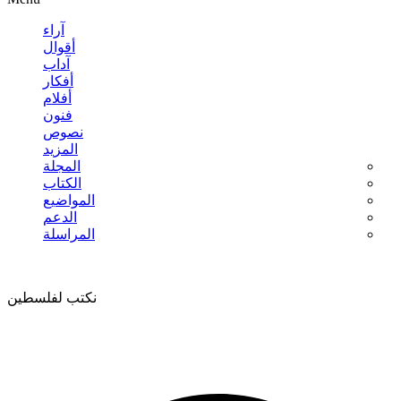
آراء
أقوال
آداب
أفكار
أفلام
فنون
نصوص
المزيد
المجلة
الكتاب
المواضيع
الدعم
المراسلة
نكتب لفلسطين