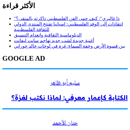
الأكثر قراءة
"ذا غاليري": كيف حمى الفن الفلسطيني ذاكرته بالمنفى؟
انتقادات إلى الوفد الفلسطيني: إسبانيا تفتتح المنتدى الدولي
للثقافة الفلسطينية
الدبلوماسية الثقافية وانعدام التنسيق
أغنية جديدة لشب جديد تهاجم سانت ليفانت
بين قسوة الأرض وخفة السماء: غزة في لوحات خالد حوراني
GOOGLE AD
سليم أبو ظاهر
الكتابة كإعمار معرفي: لماذا نكتب لغزة؟
حنان الأحمد