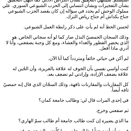
بشأن التفجيرات وبشأن انتسابي إلى الحزب الشيوعي السوري. علي
مملوك الوحش لم يحدد في سؤاله إن كان يقصد الحزب الشيوعي
جناح بكداش أم جناح رياض الترك.
لحسن الحظ أنه لم يأتِ على ذكر رابطة العمل الشيوعي.
وذلك السجان الحمصيّ النذل صار كما لو أنه سجاني الخاص. هو
الذي يحضِر الفطور والغداء والعشاء، ومع كل وجبة يصفعني، وأنا لا
أدري ماذا أفعل.
لم أكن في حياتي خائفاً ومتردداً كما أنا الآن.
كنت أواسي نفسي بأن الخوف له علاقة بالغريزة، وأن الجُبن له
علاقة بضعف الإرادة، وإرادتي لم تضعف بعد.
كل المقاربات والمقارنات تافهة، وذلك السجّان الذي قال إنه حمصيّ
تافه أيضاً.
في إحدى المرات قال لي: وطالب جامعة كمان؟
ثم صفعني وخرج.
ما الذي يضيره إن كنت طالب جامعة أم طالب سمّ الهاري؟
قررت أن أضع حداً لهذا السجان مهما كلّفتني النتيجة. هو قصير