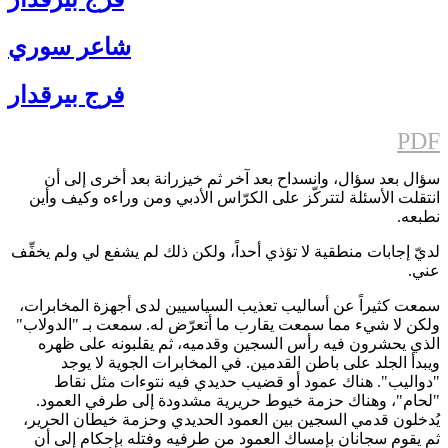
شاعر سوري
فرج بيرقدار
PDF
سؤال بعد سؤال، وانسداح بعد آخر ثم خيزرانة بعد أخرى إلى أن
انتقلت الأسئلة لتتركّز على الكرّاس الأدبي ومن وراءه وكيف وأين
نطبعه.
لديّ إجابات منطقية لا تؤذي أحداً، ولكن ذلك لم يشفع لي ولم يخفِّف
عني.
سمعت كثيراً عن أساليب تعذيب السياسيين لدى أجهزة المخابرات،
ولكن لا شيء مما سمعت يقارب ما أتعرّض له. سمعت بـ "الدولاب"
الذي يحشرون فيه رأس السجين وقدميه، ثم يقلبونه على ظهره
ويبدأ الجلد على باطن القدمين. في المخابرات الجوية لا يوجد
"دواليب". هناك عمود أو قضيب حديدي فيه نتوءات مثل نقاط
"لحام"، وهناك حزمة خيوط حريرية مشدودة إلى طرفي العمود.
يُدخلون قدمي السجين بين العمود الحديدي وحزمة خيطان الحرير،
ثم يقوم سجانان بإمساك العمود من طرفيه وفتله بإحكام إلى أن