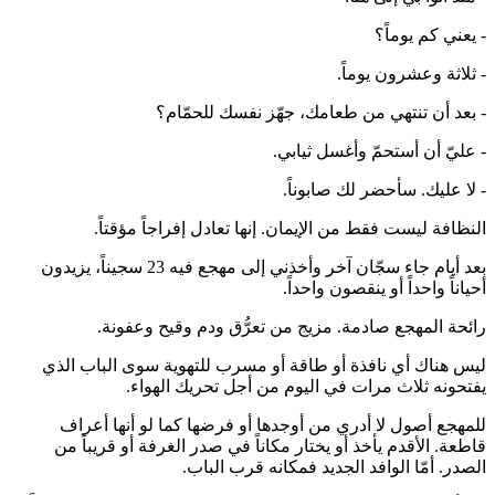
- يعني كم يوماً؟
- ثلاثة وعشرون يوماً.
- بعد أن تنتهي من طعامك، جهّز نفسك للحمّام؟
- عليّ أن أستحمّ وأغسل ثيابي.
- لا عليك. سأحضر لك صابوناً.
النظافة ليست فقط من الإيمان. إنها تعادل إفراجاً مؤقتاً.
بعد أيام جاء سجّان آخر وأخذني إلى مهجع فيه 23 سجيناً، يزيدون
أحياناً واحداً أو ينقصون واحداً.
رائحة المهجع صادمة. مزيج من تعرُّق ودم وقيح وعفونة.
ليس هناك أي نافذة أو طاقة أو مسرب للتهوية سوى الباب الذي
يفتحونه ثلاث مرات في اليوم من أجل تحريك الهواء.
للمهجع أصول لا أدري من أوجدها أو فرضها كما لو أنها أعراف
قاطعة. الأقدم يأخذ أو يختار مكاناً في صدر الغرفة أو قريباً من
الصدر. أمّا الوافد الجديد فمكانه قرب الباب.