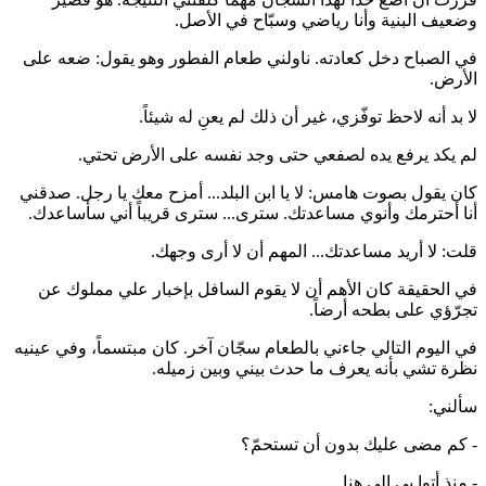
وضعيف البنية وأنا رياضي وسبّاح في الأصل.
في الصباح دخل كعادته. ناولني طعام الفطور وهو يقول: ضعه على
الأرض.
لا بد أنه لاحظ توفّزي، غير أن ذلك لم يعنِ له شيئاً.
لم يكد يرفع يده لصفعي حتى وجد نفسه على الأرض تحتي.
كان يقول بصوت هامس: لا يا ابن البلد... أمزح معك يا رجل. صدقني
أنا أحترمك وأنوي مساعدتك. سترى... سترى قريباً أني سأساعدك.
قلت: لا أريد مساعدتك... المهم أن لا أرى وجهك.
في الحقيقة كان الأهم أن لا يقوم السافل بإخبار علي مملوك عن
تجرّؤي على بطحه أرضاً.
في اليوم التالي جاءني بالطعام سجّان آخر. كان مبتسماً، وفي عينيه
نظرة تشي بأنه يعرف ما حدث بيني وبين زميله.
سألني:
- كم مضى عليك بدون أن تستحمّ؟
- منذ أتوا بي إلى هنا.