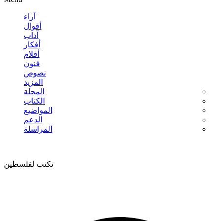
آراء
أقوال
آداب
أفكار
أفلام
فنون
نصوص
المزيد
المجلة
الكتاب
المواضيع
الدعم
المراسلة
نكتب لفلسطين