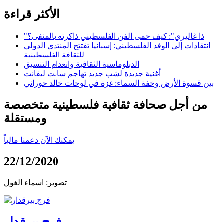
الأكثر قراءة
"ذا غاليري": كيف حمى الفن الفلسطيني ذاكرته بالمنفى؟
انتقادات إلى الوفد الفلسطيني: إسبانيا تفتتح المنتدى الدولي
للثقافة الفلسطينية
الدبلوماسية الثقافية وانعدام التنسيق
أغنية جديدة لشب جديد تهاجم سانت ليفانت
بين قسوة الأرض وخفة السماء: غزة في لوحات خالد حوراني
من أجل صحافة ثقافية فلسطينية متخصصة
ومستقلة
يمكنك الآن دعمنا مالياً
22/12/2020
تصوير: اسماء الغول
فرج بيرقدار