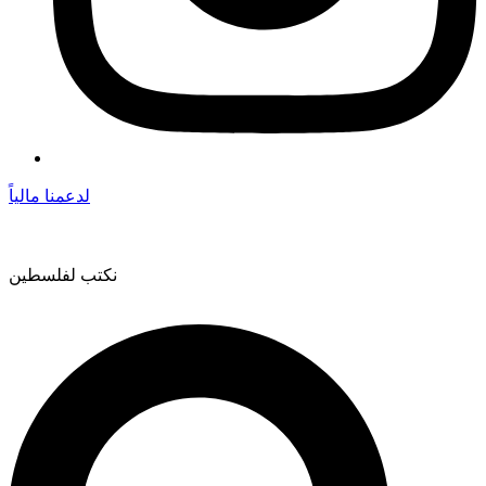
لدعمنا مالياً
نكتب لفلسطين