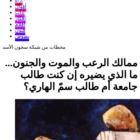
آراء
أقوال
آداب
أفكار
أفلام
فنون
نصوص
محطات من شبكة سجون الأسد
ممالك الرعب والموت والجنون...
ما الذي يضيره إن كنت طالب
جامعة أم طالب سمّ الهاري؟