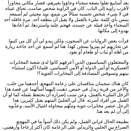
بعد أسابيع نقلوا بضعة سجناء وجاؤوا بغيرهم، فصار مكاني مجاوراً
لأقرب زاوية إلى الباب. كان في الزاوية شخص صامت، تحدّق عيناه
في لا شيء. شخص تحسبه تمثالاً من شمع. منذ مجيئي لم أسمعه
ينبس بأي كلمة. مليء بالقمل ولا يقبل أن ينظّفه أحد. مرة غافله أحد
السجناء وأخذ قملة عن جسده، فهجم عليه واستردها، ثم أعادها
بهدوء إلى مكانها.
قرأت بعض الروايات عن السجون، ولكن يبدو لي أن كل من كتبوا
عن تجاربهم لم يمروا بسجن كهذا. هنا لم أسمع عن أحد جاءته زيارة
من أهله أو ثياب أو طعام أو نقود.
والمعتقلون السياسيون الذين أعرفهم كانوا لدى شعبة المخابرات
العسكرية أو أمن الدولة أو الأمن السياسي، فلماذا أكون استثناء
بينهم وتسوقني المصادفة إلى المخابرات الجوية؟!
كان هناك سجينان يتنافسان على زعامة المهجع، أحدهما من حلب،
والآخر من قرية زيدل في حمص. ذهبت إليهما أسألهما عن قصة هذا
الرجل المليء بالقمل، وعن سبب إصراره أن يحتفظ بقمله كما لو أن
القمل من أفراد أسرته. قال لي الحلبيّ المتهم بقتل كثيرين: هذا
الرجل عنصر مخابرات جوية ومتَّهَم بمحاولة اغتيال الأسد، وعذّبوه
إلى أن لم يعد هنا.
بطبيعة الحال غزاني القمل، ولم يكن ذلك أسوأ ما في المهجع.
الصراع بين الحلبي والزيدلي على الزعامة كان أكثر إزعاجاً وأرهقني،