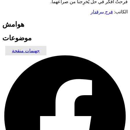
فرحتُ أفكّر في حلّ يُخرِجنا من صراعهما.
الكاتب:
فرج بيرقدار
هوامش
موضوعات
جهنمات منقحة