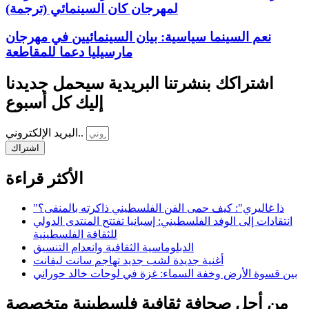
لمهرجان كان السينمائي (ترجمة)
نعم السينما سياسية: بيان السينمائيين في مهرجان
مارسيليا دعما للمقاطعة
اشتراكك بنشرتنا البريدية سيحمل جديدنا
إليك كل أسبوع
البريد الإلكتروني..
اشتراك
الأكثر قراءة
"ذا غاليري": كيف حمى الفن الفلسطيني ذاكرته بالمنفى؟
انتقادات إلى الوفد الفلسطيني: إسبانيا تفتتح المنتدى الدولي
للثقافة الفلسطينية
الدبلوماسية الثقافية وانعدام التنسيق
أغنية جديدة لشب جديد تهاجم سانت ليفانت
بين قسوة الأرض وخفة السماء: غزة في لوحات خالد حوراني
من أجل صحافة ثقافية فلسطينية متخصصة