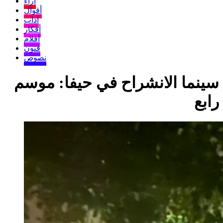
آراء
أقوال
آداب
أفكار
أفلام
فنون
نصوص
سينما الانشراح في حيفا: موسم
رابع