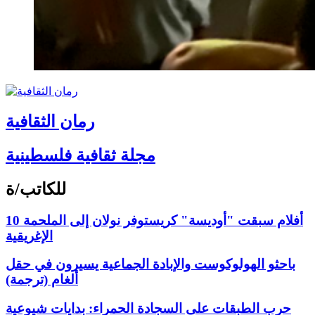
رمان الثقافية
مجلة ثقافية فلسطينية
للكاتب/ة
10 أفلام سبقت "أوديسة" كريستوفر نولان إلى الملحمة
الإغريقية
باحثو الهولوكوست والإبادة الجماعية يسيرون في حقل
ألغام (ترجمة)
حرب الطبقات على السجادة الحمراء: بدايات شيوعية