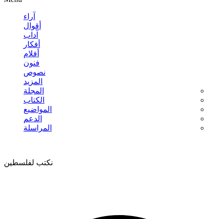
آراء
أقوال
آداب
أفكار
أفلام
فنون
نصوص
المزيد
المجلة
الكتاب
المواضيع
الدعم
المراسلة
نكتب لفلسطين