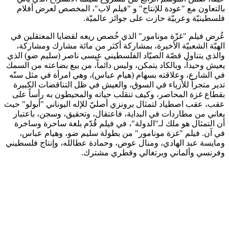
بالتعاون مع "عودة للإنتاج" و "فيلم لاب"، المخصص لعرض أفلام
فلسطينيّة وعربيّة حازت على جوائز عالميّة.
عُرض فيلم "غزّة مونامور" الذي خُصص ريعه لقضايا المعتقلين في
الهبّة الشعبيّة الأخيرة، بمشاركة أكثر من مائة مشارك ومشاركة،
والذي يتناول قصّة الصيّاد الفلسطيني عيسى ناصر (سليم ضو) الذي
يعيش وحيداً، وبالكاد يتمكن، وليس دائماً، من بيع بضاعته من السمك
في الشارع، وعلاقته بسهام (هيام عباس)، وهي امرأة في مثل سنّه
تدير متجراً للأزياء في السوق، والعيش في ظل التناقضات الكبيرة
بقطاع غزة المحاصر، وكيف تنقلب حياته والمحيطون به رأساً على
عقب، عقب اصطياد لتمثال برونزي أصليّ للإله اليوناني "أبولو" حيث
يعاني من مطاردات في البداية، فاعتقال، وتحقيق، وسجن، باعتبار
أن التمثال هو ملك لـ"الدولة"، في فيلم قُدّم بلغة ساحرة وساخرة
في آن. فيلم "غزة مونامور" من بطولة سليم ضو، وهيام عباس،
ومايسة عبد الهادي، ومنال عوض، وحمادة عطالله، وإنتاج فلسطيني
وفرنسي وألماني وبرتغالي وقطري مشترك.