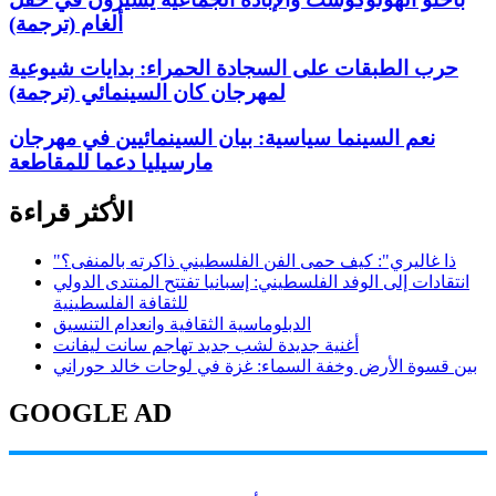
ألغام (ترجمة)
حرب الطبقات على السجادة الحمراء: بدايات شيوعية
لمهرجان كان السينمائي (ترجمة)
نعم السينما سياسية: بيان السينمائيين في مهرجان
مارسيليا دعما للمقاطعة
الأكثر قراءة
"ذا غاليري": كيف حمى الفن الفلسطيني ذاكرته بالمنفى؟
انتقادات إلى الوفد الفلسطيني: إسبانيا تفتتح المنتدى الدولي
للثقافة الفلسطينية
الدبلوماسية الثقافية وانعدام التنسيق
أغنية جديدة لشب جديد تهاجم سانت ليفانت
بين قسوة الأرض وخفة السماء: غزة في لوحات خالد حوراني
GOOGLE AD