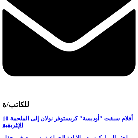
للكاتب/ة
10 أفلام سبقت "أوديسة" كريستوفر نولان إلى الملحمة
الإغريقية
باحثو الهولوكوست والإبادة الجماعية يسيرون في حقل