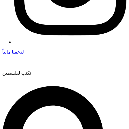
لدعمنا مالياً
نكتب لفلسطين