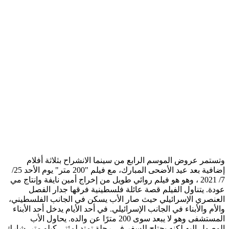
وتستمر عروض الموسم الرابع من سينما الانشراح بثلاثة أفلام
إضافية بعد عيد الأضحى المبارك، مع فيلم "200 متر" يوم الأحد 25/
7/ 2021 ، وهو هو فيلم روائي طويل من إخراج أمين نايفة وإنتاج مي
عودة. يتناول الفيلم قصة عائلة فلسطينية فرقها جدار الفصل
العنصري الإسرائيلي حيث صار الأب يسكن في الجانب الفلسطيني،
والأم والأبناء في الجانب الإسرائيلي. في أحد الأيام يدخل أحد الأبناء
المستشفى وهو لا يبعد سوى 200 مترًا عن والده. يحاول الأب
الوصول إليه لكنه يحتاج للسفر في رحلة تمتد لمئتي كيلو متر. شارك