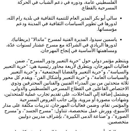
الفلسطيني عامة، ودوره في دعم الشباب في الحركة
المسرحية بالقطاع.
سالي أبو بكر المدير العام للتنمية الثقافية في بلدية رام الله،
لدورها في تطوير السياسات الثقافية في المدينة ودعم
مؤسساتها.
ياسمين سيدوا، المديرة الفنية لمسرح "ماندالا" (بريطانيا)،
لدورها الريادي في الشراكة مع مسرح عشتار لسنوات عدّة،
ومساهمتها الأساسية في إنجاح المهرجان.
ويتنظم مؤتمر دولي حول "حرية التعبير ودور المسرح"، ضمن
فعاليات المهرجان، ويتطرق لأربعة محاور رئيسية هي: "حرية التعبير
والسياسة"، و"حرية التعبير والقضايا المجتمعية"، و"حرية التعبير
والسياسات العامة"، و"حرية التعبير وأشكال الفن". ويقدم كل محور
ثلاثة متحدثين من بين المدراء الفنيين والفنانين المحترفين وذوي
الاختصاص الفاعلين في القطاع المسرحي الفلسطيني والدولي،
وبشتمل إضافة إلى المداخلات، على تقديم تجارب عملية للمتحدثين،
وشهادات مصورة أو مروية. وإلى جانب العروض المسرحية
والمؤتمر، تقام، وضمن فعاليات المهرجان، تدريبات مكثّفة على مدار
الأسبوع، وورش عمل متخصصة، تتناول: "مسرح الجسد"، و"مسرح
الصورة"، و"صناعة الدمى الكبيرة"، بإشراف مدربين دوليين
متخصصين.