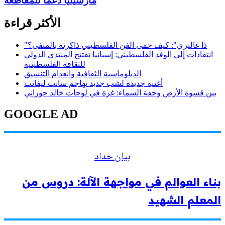
مارسيليا دعما للمقاطعة
الأكثر قراءة
"ذا غاليري": كيف حمى الفن الفلسطيني ذاكرته بالمنفى؟
انتقادات إلى الوفد الفلسطيني: إسبانيا تفتتح المنتدى الدولي
للثقافة الفلسطينية
الدبلوماسية الثقافية وانعدام التنسيق
أغنية جديدة لشب جديد تهاجم سانت ليفانت
بين قسوة الأرض وخفة السماء: غزة في لوحات خالد حوراني
GOOGLE AD
بيان حداد
بناء العوالم في مواجهة الآلة: دروس من
المعلم الشهيد