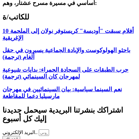
أساسي في مسيرة مسرح عشتار، وهم:
للكاتب/ة
10 أفلام سبقت "أوديسة" كريستوفر نولان إلى الملحمة
الإغريقية
باحثو الهولوكوست والإبادة الجماعية يسيرون في حقل
ألغام (ترجمة)
حرب الطبقات على السجادة الحمراء: بدايات شيوعية
لمهرجان كان السينمائي (ترجمة)
نعم السينما سياسية: بيان السينمائيين في مهرجان
مارسيليا دعما للمقاطعة
اشتراكك بنشرتنا البريدية سيحمل جديدنا
إليك كل أسبوع
البريد الإلكتروني..