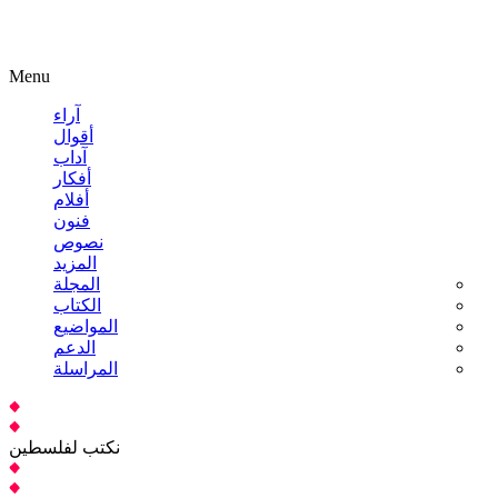
Menu
آراء
أقوال
آداب
أفكار
أفلام
فنون
نصوص
المزيد
المجلة
الكتاب
المواضيع
الدعم
المراسلة
نكتب لفلسطين