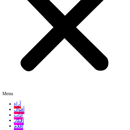
Menu
آراء
أقوال
آداب
أفكار
أفلام