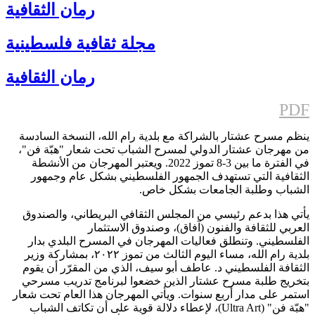
رمان الثقافية
مجلة ثقافية فلسطينية
رمان الثقافية
PDF
ينظم مسرح عشتار بالشراكة مع بلدية رام الله، النسخة السادسة
من مهرجان عشتار الدولي لمسرح الشباب تحت شعار "هبّة فن"،
في الفترة ما بين 3-8 تموز 2022. ويعتبر المهرجان من الأنشطة
الثقافية التي تستهدف الجمهور الفلسطيني بشكل عام وجمهور
الشباب وطلبة الجامعات بشكل خاص.
يأتي هذا بدعم رئيسي من المجلس الثقافي البريطاني، والصندوق
العربي للثقافة والفنون (آفاق)، وصندوق الاستثمار
الفلسطيني. وتنطلق فعاليات المهرجان في المسرح البلدي بدار
بلدية رام الله، مساء اليوم الثالث من تموز ٢٠٢٢، بمشاركة وزير
الثقافة الفلسطيني د. عاطف أبو سيف، الذي من المقرّر أن يقوم
بتخريج طلبة مسرح عشتار الذين خضعوا لبرنامج تدريب مسرحي
استمر على مدار أربع سنوات. ويأتي المهرجان هذا العام تحت شعار
"هبّة فن" (Ultra Art)، لإعطاء دلالة قوية على أن تكاتف الشباب