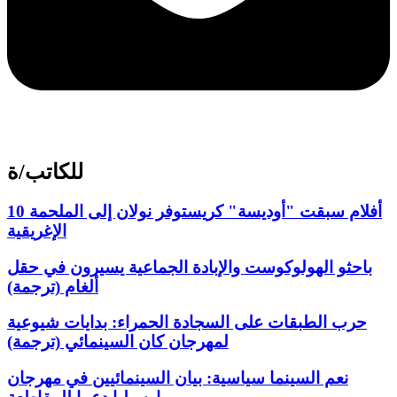
للكاتب/ة
10 أفلام سبقت "أوديسة" كريستوفر نولان إلى الملحمة
الإغريقية
باحثو الهولوكوست والإبادة الجماعية يسيرون في حقل
ألغام (ترجمة)
حرب الطبقات على السجادة الحمراء: بدايات شيوعية
لمهرجان كان السينمائي (ترجمة)
نعم السينما سياسية: بيان السينمائيين في مهرجان