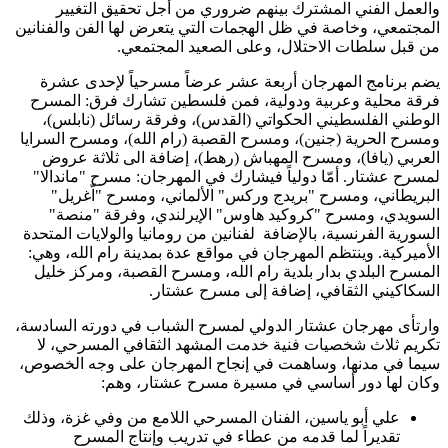
والعمل الفني المشترك بينهم ضروري من أجل تحقيق التغيير
المجتمعي، وخاصة في ظل الهجمات التي يتعرض لها الفن والفنانين
من قبل سلطات الاحتلال، وعلى الصعيد المجتمعي.
يضم برنامج المهرجان أربعة عشر عرضاً مسرحياً لإحدى عشرة
فرقة محلية وعربية ودولية، فمن فلسطين تشارك فرق: المسرح
الوطني الفلسطيني الحكواتي (القدس)، وفرقة رسائل (نابلس)،
ومسرح الحرية (جنين)، ومسرح القصبة (رام الله)، ومسرح السرايا
العربي (يافا)، ومسرح المهباش (رهط)، إضافة الى ثلاثة عروض
لمسرح عشتار. أمّا دولياً فيشارك في المهرجان: مسرح "ماندالا"
البريطاني، ومسرح "بريدج وركس" الألماني، ومسرح "اّغريل"
السويدي، ومسرح "كروكيد هاوس" الإيرلندي، وفرقة "منصة"
السورية الفرنسية، بالإضافة لفنانين من رومانيا والولايات المتحدة
الأميركية. وينتظم المهرجان في مواقع عدة بمدينة رام الله، وهي:
المسرح البلدي بدار بلدية رام الله، ومسرح القصبة، ومركز خليل
السكاكيني الثقافي، إضافة إلى مسرح عشتار.
وارتأى مهرجان عشتار الدولي لمسرح الشباب في دورته السادسة،
تكريم ثلاث شخصيات فنية خدمت المشهد الثقافي المسرحي، لا
سيما في مدنها، وساهمت في إنجاح المهرجان على وجه الخصوص،
وكان لها دور أساسي في مسيرة مسرح عشتار، وهم:
علي أبو ياسين، الفنان المسرحي اللامع من وفي غزة، وذلك
تقديراً لما قدمه من عطاء في تدريب وإنتاج المسرح