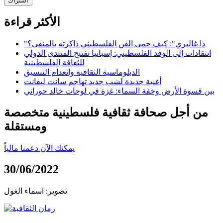
اشتراك
الأكثر قراءة
"ذا غاليري": كيف حمى الفن الفلسطيني ذاكرته بالمنفى؟
انتقادات إلى الوفد الفلسطيني: إسبانيا تفتتح المنتدى الدولي
للثقافة الفلسطينية
الدبلوماسية الثقافية وانعدام التنسيق
أغنية جديدة لشب جديد تهاجم سانت ليفانت
بين قسوة الأرض وخفة السماء: غزة في لوحات خالد حوراني
من أجل صحافة ثقافية فلسطينية متخصصة
ومستقلة
يمكنك الآن دعمنا مالياً
30/06/2022
تصوير: اسماء الغول