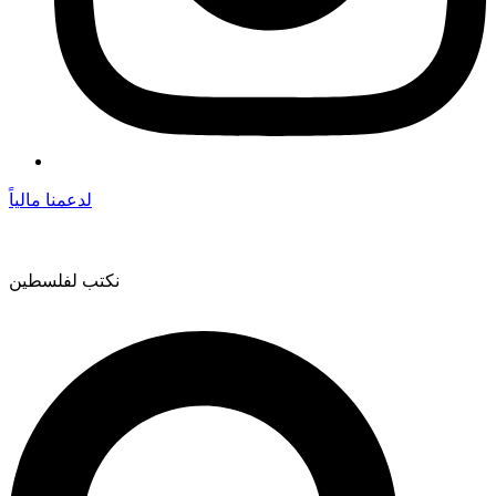
لدعمنا مالياً
نكتب لفلسطين