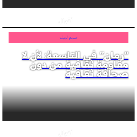
أقوال
سليم البيك
"رمان" في التاسعة: لأن لا
مقاومة ثقافية من دون
صحافة ثقافية
أقوال