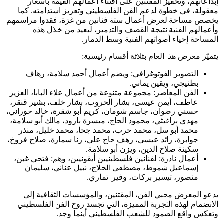
إبداعاتهم، وتحفيز المقتنين على اقتناء أعمالهم القيمة بأسعار
معقولة، في خطوة لدعم الفن الفلسطيني وتعزيز استدامته. كما
يخصص مساحة لعرض أعمال ستة فنانين من غزة، فقدوا مراسمهم
وأعمالهم الفنية نتيجة القصف والتدمير، ليعيد من خلال هذه
المساحة إحياء أصواتهم الفنية وسط الدمار.
يتميّز معرض هذا العام بثلاثة أقسام رئيسية:
التصوير الفوتوغرافي: ويضم أعمال أحمد سلامة، رهاف
بطنيجي، ويقين يماني.
الفن المعاصر: مجموعة متنوعة من أعمال علاء البابا، العزيز
عاطف، أيمن عيسى، بشار الحروب، بشار خلف، بشير قنقر،
حسني رضوان، جاسم شومان، كريم أبو شقرة، خالد حوراني،
مهدي براغيثي، محمود الحاج، ميسرة بارود، مالك أبو سلامة،
محمد أبو سل، محمد حرب، محمد جحا، محمد خليل، منذر
جوابرة، رائد عيسى، رهف حاج علي، رنا سمارة، صلاح فروخ،
سكينة صلاح الدين، ويزن أبو سلامة.
أعمال نادرة: لفنانين فلسطينيين أيقونيين، وهم: فتحي غبن،
إسماعيل شموط، مصطفى الحلاج، نبيل عناني، سليمان
منصور، تيسير بركات، وفيرا تماري.
يدعو المعرض محبي الفن، المقتنين، والمؤسسات الثقافية إلى
الانضمام لهذه التجربة المميزة، التي تجسد روح الفن الفلسطيني
وتعكس واقع الصمود للشعب الفلسطيني أينما وجد.