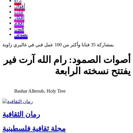
آراء
أقوال
آداب
أفكار
أفلام
فنون
نصوص
بمشاركة 35 فنانا وأكثر من 100 عمل فني في غاليري زاوية
أصوات الصمود: رام الله آرت فير
يفتتح نسخته الرابعة
Bashar Alhroub، Holy Tree
رمان الثقافية
مجلة ثقافية فلسطينية