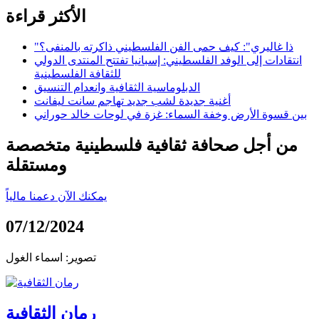
الأكثر قراءة
"ذا غاليري": كيف حمى الفن الفلسطيني ذاكرته بالمنفى؟
انتقادات إلى الوفد الفلسطيني: إسبانيا تفتتح المنتدى الدولي
للثقافة الفلسطينية
الدبلوماسية الثقافية وانعدام التنسيق
أغنية جديدة لشب جديد تهاجم سانت ليفانت
بين قسوة الأرض وخفة السماء: غزة في لوحات خالد حوراني
من أجل صحافة ثقافية فلسطينية متخصصة
ومستقلة
يمكنك الآن دعمنا مالياً
07/12/2024
تصوير: اسماء الغول
رمان الثقافية