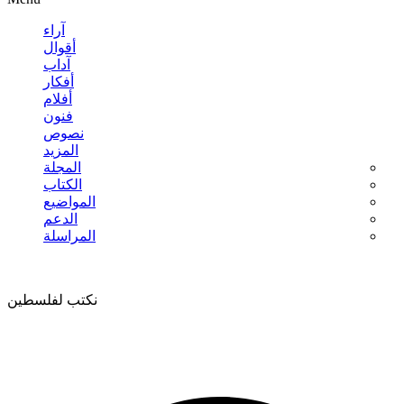
آراء
أقوال
آداب
أفكار
أفلام
فنون
نصوص
المزيد
المجلة
الكتاب
المواضيع
الدعم
المراسلة
نكتب لفلسطين