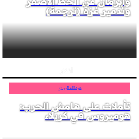
وايزمان عن الخط الأصفر
وتدمير غزة (ترجمة)
أفكار
عبدالله البياري
تأملات على هامش الحرب:
هوميروس في كربلاء