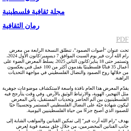
مجلة ثقافية فلسطينية
رمان الثقافية
PDF
تحت عنوان “أصوات الصمود”، تنطلق النسخة الرابعة من معرض
رام الله آرت فير يوم السبت الموافق 7 ديسمبر/كانون الأول 2024،
وتستمر حتى 18 يناير/كانون الثاني 2025. يسلّط المعرض الضوء على
أعمال 35 فنانًا فلسطينيًا يقدمون أكثر من 100 عمل فني يعكسون
من خلالها روح الصمود والنضال الفلسطيني في مواجهة التحديات
الراهنة.
يقدّم المعرض هذا العام نافذة واسعة لاستكشاف موضوعات جوهرية
مثل التهجير، الهوية، والارتباط الوثيق بالأرض. وفي وقت يتأرجح فيه
الفلسطينيون بين ألم الحاضر وتحديات المستقبل، يأتي المعرض
ليكون شهادة حيّة على النضال الفلسطيني المستمر وتجسيدًا حيًا
للصمود الذي أصبح جزءًا من حياة الفلسطينيين اليومية.
يهدف “رام الله آرت فير” إلى تمكين الفنانين والمواهب الشابة إلى
جانب الفنانين المخضرمين، من خلال خلق منصة قوية لعرض