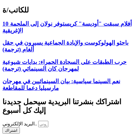
للكاتب/ة
10 أفلام سبقت "أوديسة" كريستوفر نولان إلى الملحمة
الإغريقية
باحثو الهولوكوست والإبادة الجماعية يسيرون في حقل
ألغام (ترجمة)
حرب الطبقات على السجادة الحمراء: بدايات شيوعية
لمهرجان كان السينمائي (ترجمة)
نعم السينما سياسية: بيان السينمائيين في مهرجان
مارسيليا دعما للمقاطعة
اشتراكك بنشرتنا البريدية سيحمل جديدنا
إليك كل أسبوع
البريد الإلكتروني..
اشتراك