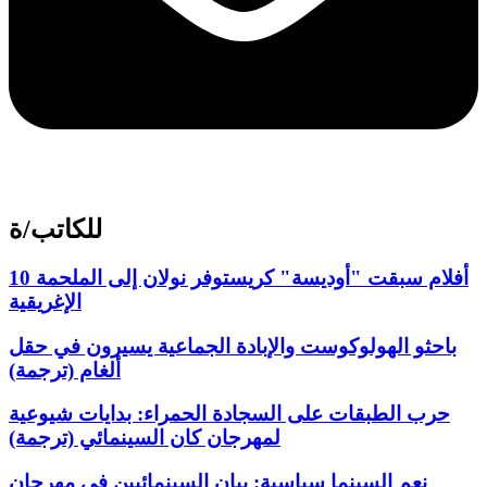
للكاتب/ة
10 أفلام سبقت "أوديسة" كريستوفر نولان إلى الملحمة
الإغريقية
باحثو الهولوكوست والإبادة الجماعية يسيرون في حقل
ألغام (ترجمة)
حرب الطبقات على السجادة الحمراء: بدايات شيوعية
لمهرجان كان السينمائي (ترجمة)
نعم السينما سياسية: بيان السينمائيين في مهرجان