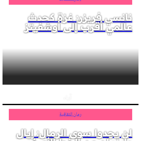
نانسي فريزر: غزة كحدث
عالمي أقرب إلى أوشفيتز
آراء
رمان الثقافية
لن يجدوا سوى الرمال: إيال