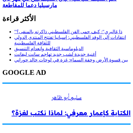
مارسيليا دعما للمقاطعة
الأكثر قراءة
"ذا غاليري": كيف حمى الفن الفلسطيني ذاكرته بالمنفى؟
انتقادات إلى الوفد الفلسطيني: إسبانيا تفتتح المنتدى الدولي
للثقافة الفلسطينية
الدبلوماسية الثقافية وانعدام التنسيق
أغنية جديدة لشب جديد تهاجم سانت ليفانت
بين قسوة الأرض وخفة السماء: غزة في لوحات خالد حوراني
GOOGLE AD
سليم أبو ظاهر
الكتابة كإعمار معرفي: لماذا نكتب لغزة؟