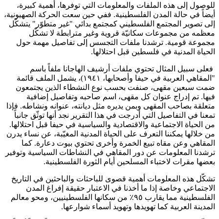
للوصول إلى هذه الملفات والمعلومات التي توفرها، أهمية كبيرة،
أيضاً في حالة المدن الفلسطينية. ففي حين سعت الحركة الصهيونية،
إلى تصوير المجتمع الفلسطيني كمجتمع بدائي "غير متطوّر" يتشكّل
معظمه من مجموعات سكانيّة قروية وغير مترابطة لا تشكّل
مجموعة قومية. ترشدنا ملفات التجسس إلى تفاصيل مهمة حول
الحياة المدنية في فلسطين قبل احتلالها.
فعلى سبيل المثال تحتوي ملفات أرشيف الهاجانا ملفاً باسم
"المقاهي العربية في حيفا وأصحابها، ١٩٤١)، يشمل الملف قائمة
ضمت سبعين مقهى، صنفت بحسب نوع النشطاء الذين يجتمعون
فيها. تم إدراج عنوان كل مقهى، اسم صاحبه وتفاصيل إضافية
متعلقة بصاحب المقهى وبمن يديره مثل ديانته، عنوانه ونشاطه. فإذا
تمعنا في التفاصيل التي أدرجت في هذا التقرير نجد أنها توثّق جانباً
من الحياة الاجتماعية والاقتصادية والسياسية في حيفا قبل احتلالها.
من خلالها يمكننا التعرف على الحياة المدنية المغيّبة، عن نساء يدرن
المقاهي وعن مقاه تبيع الخمرة وأخرى تحتوي بيوت دعارة. كما
ترشدنا المعلومات عن دور المقاهي في النشاطات السياسية وتوفير
بعضها مقرات لاختباء المسلحين أيام الثورة الفلسطينية.
تشكّل هذه المعلومات أهمية قصوى للباحثات والباحثين في التاريخ
الاجتماعي وخاصة إذا ما أخذنا في الاعتبار حقيقة إفراغ المدن
الفلسطينية مما يقارب ٩٥٪ من سكانها الفلسطينيين، ومحو معالم
المدينة العربية كما تهويدها وتهويد أسماء شوارعها.