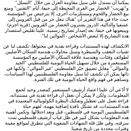
يمكننا أن نستدل على سبل مقاومة العزل من خلال "التسلل"
و"تهريب" الخضار من القرى المحيطة إلى حيفا، أيام "التقنين" ومنع
بيع الخضار واللحوم ومستلزمات أخرى، إلا بترخيص من المؤسسة.
حيث جاء في هذا التقرير أن "هناك تنقل حر من قبل القرويين إلى
عسفيا والدالية، الدروز يشترون الخضار من القرويين (قرية اجزم)
ويبيعونها في حيفا، بعد إصدار تصاريح رسمية. علينا تقليص استصدار
هذه التصاريح إلا لبعض الأشخاص - الموالين لنا".
الانكشاف لهذه المستندات وقراءة نقدية في محتواها، تكشف لنا عن
تقنيات التعقب والسيطرة وسبل محاولات هندسة السكان الأصليين
لطوائف وفئات، وهندسة علاقة السكان الأصليين مع المؤسسة
المستعمرة من خلال تسهيل الحياة اليومية للفلسطيني "الجيد
والموالي" مقابل تضييق حيّز الفلسطيني "غير الموالي". ولكنها في
ذاتها يمكن أن تكشف لنا سبل مقاومة الفلسطينيين لهذا السياسات،
وتساهم في فهم واقع الحياة اليومية في تلك الفترة.
لا أدّعي أن علينا اعتماد أرشيف المستعمر كمصدر وحيد لجمع
المعلومات، ولكن لا يمكن أن نغفل أن قراءة نقدية في مستنداته،
قراءة تعمل على تعطيل وتفكيك النظرة الكولونيالية المعتمدة في
هذه المستندات، قد تشكّل نافذة إضافية مهمة، لفهم حياة
الفلسطينيين اليومية في فلسطين، قبل وبعد احتلالها. وتكمن أهمية
هذه المعلومات بشكل كبير في ظل غياب أرشيف فلسطيني تمت
سرقته، وفي ظل قلة الشهادات الشفوية التي تتطرق لمواقع معينة
وفترات محددة من تاريخ شعبنا.