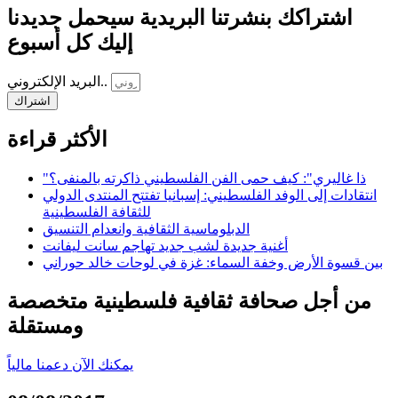
اشتراكك بنشرتنا البريدية سيحمل جديدنا
إليك كل أسبوع
البريد الإلكتروني..
اشتراك
الأكثر قراءة
"ذا غاليري": كيف حمى الفن الفلسطيني ذاكرته بالمنفى؟
انتقادات إلى الوفد الفلسطيني: إسبانيا تفتتح المنتدى الدولي
للثقافة الفلسطينية
الدبلوماسية الثقافية وانعدام التنسيق
أغنية جديدة لشب جديد تهاجم سانت ليفانت
بين قسوة الأرض وخفة السماء: غزة في لوحات خالد حوراني
من أجل صحافة ثقافية فلسطينية متخصصة
ومستقلة
يمكنك الآن دعمنا مالياً