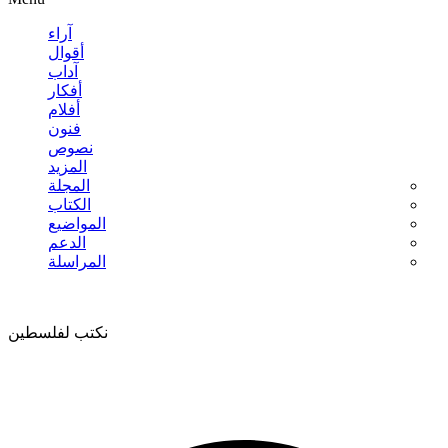
آراء
أقوال
آداب
أفكار
أفلام
فنون
نصوص
المزيد
المجلة
الكتاب
المواضيع
الدعم
المراسلة
نكتب لفلسطين