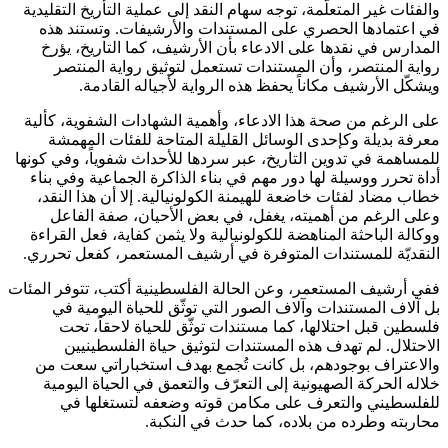
والفئات غير المتعلّمة، توجه سهام النقد إلى عملية التأريخ التقليدية
في اعتمادها الحصري على المستندات والأرشيفات. وتستند هذه
المدارس في نقدها على الادعاء بأن الأرشيف، كما التاريخ، يؤرخ
رواية المنتصر، وأن المستندات تستعمل لتوثيق رواية المنتصر
ويشكّل الأرشيف مكاناً يحفظ هذه الرواية لأجياله القادمة.
على الرغم من صحة هذا الادعاء، وأهمية الشهادات الشفوية، كألية
معرفة بديلة وكإحدى الوسائل القليلة المتاحة للفئات المهمشة
للمساهمة في تدوين التاريخ، عبر سردها للأحداث شفوياً، وفي كونها
أداة تحرر ووسيلة لها دور مهم في بناء الذاكرة الجماعية وفي بناء
خطاب مضاد لفئات خاضعة للهيمنة الكولونيالية. إلا أن هذا النقد،
وعلى الرغم من أهميته، يغفل، في بعض الأحيان، صفة الفاعل
ووكالة الباحثة المناهضة للكولونيالية ولا يثمن كفاية، فعل القراءة
النقديّة للمستندات المتوفرة في أرشيف المستعمر، كفعل تحرري.
ففي أرشيف المستعمر، وعن الحالة الفلسطينية أكتب، تتوفر المئات
بل آلاف المستندات وآلاف الصور التي توثّق للحياة اليومية في
فلسطين قبل احتلالها، كما مستندات توثّق للحياة لاحقاً، تحت
الاحتلال. لم تهدف هذه المستندات لتوثيق حياة الفلسطينيين
والاعتراف بوجودهم، بل كانت تُجمع بهدف استخباراتي سعت من
خلاله الحركة الصهيونية إلى التعرّف والتعمق في الحياة اليومية
للفلسطيني والتعرف على مكامن قوته وضعفه لتستغلها في
محاربته وطرده من بلاده، كما حدث في النكبة.