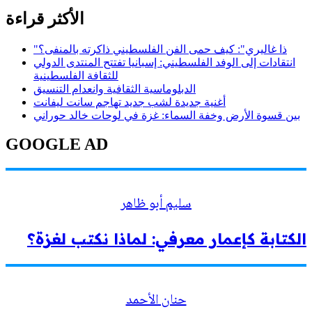
الأكثر قراءة
"ذا غاليري": كيف حمى الفن الفلسطيني ذاكرته بالمنفى؟
انتقادات إلى الوفد الفلسطيني: إسبانيا تفتتح المنتدى الدولي
للثقافة الفلسطينية
الدبلوماسية الثقافية وانعدام التنسيق
أغنية جديدة لشب جديد تهاجم سانت ليفانت
بين قسوة الأرض وخفة السماء: غزة في لوحات خالد حوراني
GOOGLE AD
سليم أبو ظاهر
الكتابة كإعمار معرفي: لماذا نكتب لغزة؟
حنان الأحمد