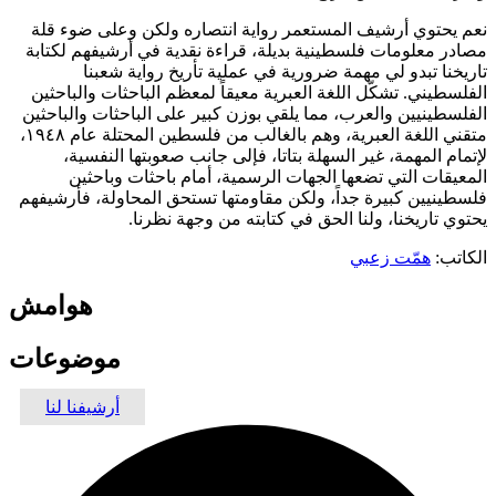
نعم يحتوي أرشيف المستعمر رواية انتصاره ولكن وعلى ضوء قلة
مصادر معلومات فلسطينية بديلة، قراءة نقدية في أرشيفهم لكتابة
تاريخنا تبدو لي مهمة ضرورية في عملية تأريخ رواية شعبنا
الفلسطيني. تشكّل اللغة العبرية معيقاً لمعظم الباحثات والباحثين
الفلسطينيين والعرب، مما يلقي بوزن كبير على الباحثات والباحثين
متقني اللغة العبرية، وهم بالغالب من فلسطين المحتلة عام ١٩٤٨،
لإتمام المهمة، غير السهلة بتاتا، فإلى جانب صعوبتها النفسية،
المعيقات التي تضعها الجهات الرسمية، أمام باحثات وباحثين
فلسطينيين كبيرة جداً، ولكن مقاومتها تستحق المحاولة، فأرشيفهم
يحتوي تاريخنا، ولنا الحق في كتابته من وجهة نظرنا.
الكاتب:
همّت زعبي
هوامش
موضوعات
أرشيفنا لنا