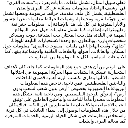
فعلى سبيل المثال، تشمل ملفات، ما بات يعرف بـ"ملفات القرى"
في أرشيف الهاجانا، معلومات مفصّلة عن كل القرى والمدن
الفلسطينية. يشمل كل ملف مقدمة، خرائط مرسومة وبعضها تشمل
صور جويّة للقرية ومحيطها، وشملت الخرائط معلومات عن الجسور
والآبار المتوفرة في كل بلد، هذا بالإضافة إلى معلومات جغرافية
وطيبوغرافية إضافية. كما تشمل معلومات حول بعض المواقع
المهمة في البلدة، مثل بيت المختار، بيت الضيافة، بيوت ومساكن
شخصيات بارزة. وبالتعاون مع وحدة الاستخبارات التابعة للهجانا،
"شاي"، وثّقت الهاجانا في ملفات "مسوحات القرى" معلومات حول
السكّان، والعائلات، أصولها والعلاقات العائلية والاجتماعية بينها، كما
الانتماءات السياسية لكل عائلة وغيرها من المعلومات.
على الرغم من أن هدف جمع هذه المعلومات، كما جاء، كان لأهداف
استخبارية عسكرية استفادت منها الحركة الصهيونية في احتلالها
فلسطين، إلا أنها بنظري تكتسب اليوم أهمية قصوى للباحثات
والباحثين الفلسطينيين. فمن ناحية، تدحض هذه المعلومات
البروباغاندا الصهيونية بخصوص "أرض بدون شعب لشعب بدون
أرض"، إذ توثّق للوجود الفلسطيني. ومن ناحية ثانية، تشكّل هذه
المعلومات مصدراً هاماً للباحثات والباحثين العاملين على توثيق
الحياة الاجتماعية والاقتصادية للفلسطينيين قبل النكبة. فبالإمكان
من خلال هذه المعلومات الوصول إلى أسماء العائلات في كل قرية
واستخلاص معلومات حول شكل الحياة اليومية والخدمات المتوفرة
كما معالم القرى والبلدات.