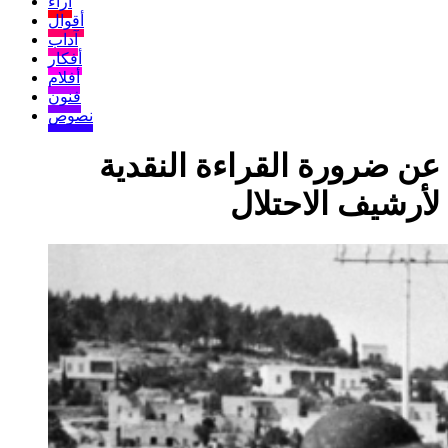
آراء
أقوال
آداب
أفكار
أفلام
فنون
نصوص
عن ضرورة القراءة النقدية
لأرشيف الاحتلال