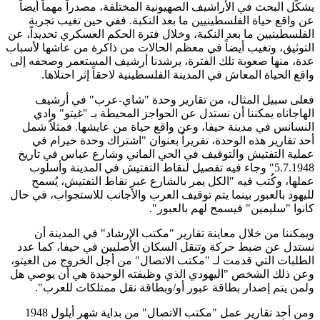
يشكّل البحث في الأراشيف الصهيونية المختلفة، مصدراً مهماً أيضاً
عن واقع حياة الفلسطينيين ما بعد النكبة. ففي حين تغيب تجربة
الفلسطينيين ما بعد النكبة، وخلال فترة الحكم العسكري تحديداً، عن
التوثيق، وتغيب أيضاً في معظم الحالات من ذاكرة من عاشها لأسباب
عدة، منها صعوبة تلك الفترة، يرشدنا أرشيف المستعمر وصحفه إلى
واقع الحياة المعاش في المدينة الفلسطينية لاحقاً إثر احتلاها.
فعلى سبيل المثال، من تقارير وحدة "شاي-عرب" في أرشيف
الهاجاناه يمكننا أن نستدل عن الحواجز المحيطة بـ "غيتو" وادي
النسانس في مدينة حيفا، وعن واقع حياة من عايشها. فمثلاً شمل
أحد تقارير هذه الوحدة، تقريراً بعنوان "اشتراك وحدة حيرام في
عملية التفتيش والتوقيف في الحي الماني وشارع عباس في تاريخ
5.7.1948" وجاء فيه تفصيل لنقاط التفتيش في المدينة وأسلوب
عملها، وكُتب فيه "الكل يمر بالشارع عبر نقاط التفتيش، يُسمح
لليهود بالعبور بينما يتم توقيف العرب والأجانب للاستجواب، في حال
كانوا "سليمين" فيسمح لهم بالعبور".
ويمكننا من خلال معاينة تقارير "مكتب الإرشاد" في المدينة أن
نستدل عن ضبط حركة وتنقل السكان الأصليين في حيفا، كما عدد
الطلبات التي قدمت لـ "مكتب الاتصال" من أجل الخروج من الغيتو،
وعن ذلك الشخص "اليهودي الذي وظيفته الوحيدة هي أن يوصي هل
ولمن يتم إصدار بطاقة عبور أو/وبطاقة نقل ممتلكات للعرب".
ومن أحد تقارير عمل "مكتب الاتصال" من بداية شهر أيلول 1948