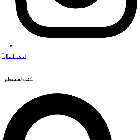
لدعمنا مالياً
نكتب لفلسطين