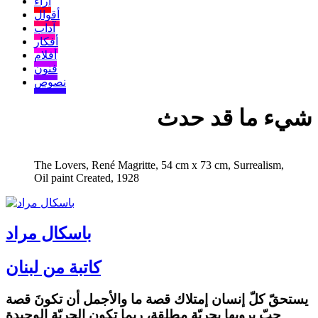
آراء
أقوال
آداب
أفكار
أفلام
فنون
نصوص
شيء ما قد حدث
The Lovers, René Magritte, 54 cm x 73 cm, Surrealism,
Oil paint Created, 1928
باسكال مراد
كاتبة من لبنان
يستحقّ كلّ إنسان إمتلاك قصة ما والأجمل أن تكونَ قصة
حبّ يرويها بحريّة مطلقة، ربما تكون الحريّة الوحيدة