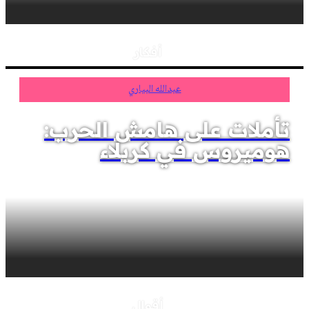
أفكار
عبدالله البياري
تأملات على هامش الحرب:
هوميروس في كربلاء
أقوال