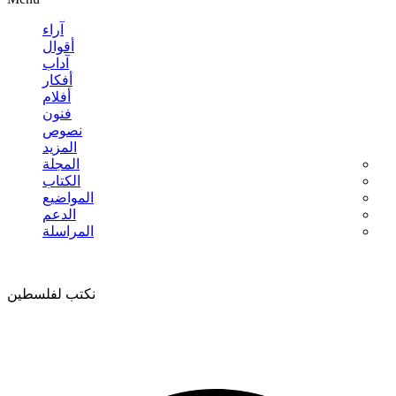
آراء
أقوال
آداب
أفكار
أفلام
فنون
نصوص
المزيد
المجلة
الكتاب
المواضيع
الدعم
المراسلة
نكتب لفلسطين