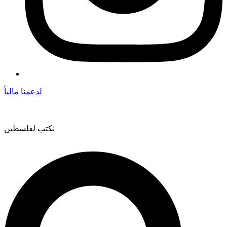
لدعمنا مالياً
نكتب لفلسطين