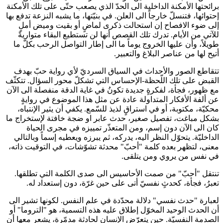
برائحتها الأمكنة الداخلية الى الحدّ الذي يصعب حتّى على تلك الأمكنة
إحتوائها، فتنسلّ خارجاً الى العلن. في بنيّتها، ما يشبه النزعة تدفع بها
إلى ضوء الافصاح إن استحالت ذكرى لماضٍ أو بقيت وميض أملٍ
للآتي من الأيام. تدرك تلك القصص أنها لن تستطيع البقاء متواريةً
طويلاً، وأن عليها الخروج يوماً ما الى إطار التواصل الرحب بكلّ ما
أتيح لها من عناصر البلاغ والتعبير.
تتقاطع الصور والأحداث في السياق السرديّ لأي رواية حبّ بهدف
القبض على تلك اللّحظة-الإحساس التي تشكلّ محور السؤال. تتكثّف
مع ظهور، فجأة، لفكرةٍ جديدة تكونُ في غاية الدقة منفصلة الى الآن
عن ألفة الأفكار المتداولة عادة عن مثل هذا الموضوع في روايةٍ
محكيّة، مكتوبة، أو في استراقٍ لذيذ للسّمع. يكفي أن يثير الإنتباه،
بشكل مباغت، تفصيل صغير، حدث عابر او ضجة خافتة لإستخراج ما
كان الى الآن دون إسم، ومن المتعذّر تمييزه في مجرى الحياة
الداخليّة. يتحوّل النظر اليه، يدركه، ثم يبرزه ويعطيه إسماً وبالتالي
معنى، لتظهر بعده كلمة "أحبّ" محدثة تشوّشات، في التوقيت ذاته،
في نفس من يروي ومن يتلقى.
تنتقل "أحبّ" من صمت الأحاسيس الى صدى الكلمة التي تطلقها.
تعبرُ، فجأة، كحدثٍ نفسيّ أتى على حين غرّة، دون إستعداد له.
لعبارة "حدث نفسي" دلالة محدّدة في علم النفس. لكونها تشير الى
أن الحدث الوحيد المخوّل إطلاق عليه هذه التسمية، هو "التروما" أو
الصدمة النفسيّة. حين يتعرّض الإنسان لحادثة مدمّرة، يشعر معها أن