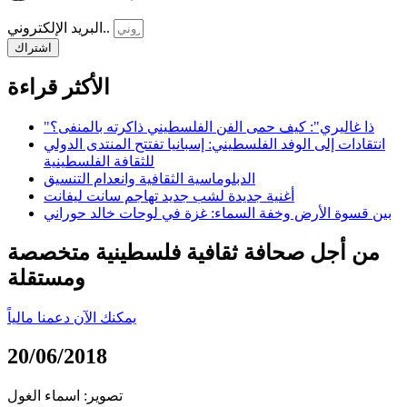
البريد الإلكتروني..
اشتراك
الأكثر قراءة
"ذا غاليري": كيف حمى الفن الفلسطيني ذاكرته بالمنفى؟
انتقادات إلى الوفد الفلسطيني: إسبانيا تفتتح المنتدى الدولي
للثقافة الفلسطينية
الدبلوماسية الثقافية وانعدام التنسيق
أغنية جديدة لشب جديد تهاجم سانت ليفانت
بين قسوة الأرض وخفة السماء: غزة في لوحات خالد حوراني
من أجل صحافة ثقافية فلسطينية متخصصة
ومستقلة
يمكنك الآن دعمنا مالياً
20/06/2018
تصوير: اسماء الغول