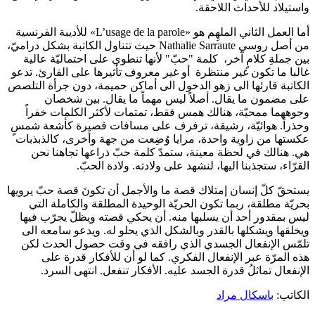
واستيلاد للأحداث اللاحقة.
أما العمل الثاني الملهِم هو «L’usage de la parole» للأديبة الفرنسية
من أصل روسي Nathalie Sarraute حيث تتناول الكاتبة بشكل دراميّ،
بين جملةِ كلامٍ آخر، كلمة "حبّ" لأنها تنطوي على احتماليّة عالية
غالبا ما تكون غير منتظرة أو غير معروف تأثيرها على القارئ. تدعو
الكاتبة قارئها الى زهو الدخول الى أماكن حميمة، دون جرأة التلصص
على مضمون ما يقال. أصلاً ليس مهماً ما يقال. بين شخصان
وجوههما ممحيّة، هنالك همس فقط، تمتمات لأكثر الكلمات خفراً
وحذراً. هوائيّة، رشيقة، ترفرف على مسافات قصيرة كأشعة شمسٍ
عكستها من زاوية واحدة، مرايا وُضِعت من جهة وأخرى، كالذبذبات
هي. هنالك في لحظة معينة، ستمدّ كلمة حبّ ذراعها تجاهنا نحن
القرّاء، ستجذبنا اليها، لنشهد على ولادته. ولادة الحبّ.
يستحقّ كلّ إنسان إمتلاك قصة ما والأجمل أن تكونَ قصة حبّ يرويها
بحريّة مطلقة، ربما تكون الحريّة الوحيدة المطلقة والكاملة التي
ليس بمقدور أحد أن يسلبها منه. أن يحكي قصته ويظلّ يجرّب فيها
ويخلقها ويشكلها بالقدر وبالشكل الذي يحلو له. ويدعو سامعه الى
تلمّس الإنفعال الجسدي الذي رافقه في وقت حصول الحدث لكن
هذه المرّة عبر الإنفعال الفكري. كما لو أن للأفكار قدرة على
الإنفعال تماثلُ قدرة الجسد عليه. الأفكار تنفعل. انتهى السرد.
الكاتب:
باسكال مراد