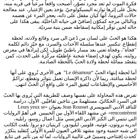
فكرة الموت لم تعد مجرد تصوّر، أصبحت واقعاً مرعباً في قربه منه،
يختلّ على إثرها توازنه البسيكولوجيّ. يؤخذ بعين الإعتبار، عند معالجة
حالات التروما، أنها كيان مقفل على ذاته، يعجز المرء عن هضمه
وبالتالي مزجه كمكوّن إضافيّ في حياته الداخليّة. يبقى هكذا على
حاله لحين توفّر إمكانية إسقاطه ضمن بنية سرديّة.
هكذا هو الحبّ على لسان من دُعيَ الى سرد وقائع ولادته، لحظة
إنقطاع. تنكسر عندها سلسلة الأحداث والسرد، مع حيّزٍ دائم لكلمة
"فجأة"، وفجأة تعني بعد مسار باطنيّ طويل، لكن إيرادها في معرض
روايته، يكون لهدفِ إضفاء شحنة عاطفيّة مركّزة على الحدث، كمن
يتقصّد مماثلة لحظة ولادة الحبّ باللّحظة الصادمة.
أما لحظة إنتهاء الحبّ “Le désamour” هي الأخرى تُروى على أنها
لحظة مباغتة، ربما لأن ذاكرة الإنسان تعمل بتواتر وتقطّع، تراكمُ
الأحاسيس والإنطباعات ليَفيق المرء على واقعٍ أن الحبّ انتهى.
تفرض هذه المحاولة على نفسها وصف للطريقة التي يُروى بها الحبّ
في السرد الحكائيّ، مستلهمةً من نتاجَين ثقافيَّين. الأول، دراسة
للناقد الأدبي السويسري Jean Rousset بعنوان «Leurs yeux se
rencontrèrent» عن مشهد اللقاء الأول بين الحبيبين في أهمّ الروايات
التي تنتمي الى الكنز الأدبي الفرنسي مثل أعمال روسو، رابليه،
اندريه بروتون، غوتيه، فلوبير، ايليودور، كريتيان دو تروا. يلفت الكاتب
الى شبه حتمية وجود مشهد تلاقي العيون للمرة الأولى كتقليد يتكرّر
كحدث إفتتاحي وسببيّ في غالبية الروايات، لما له من تأثير في تتابع