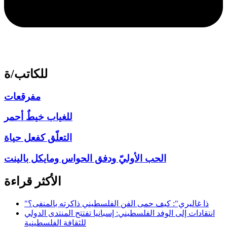
للكاتب/ة
مفرقعات
للغياب خيطٌ أحمر
التعلّق كفعل حياة
الحب الأوليّ ودفق الحواس ومايكل بالينت
الأكثر قراءة
"ذا غاليري": كيف حمى الفن الفلسطيني ذاكرته بالمنفى؟
انتقادات إلى الوفد الفلسطيني: إسبانيا تفتتح المنتدى الدولي
للثقافة الفلسطينية