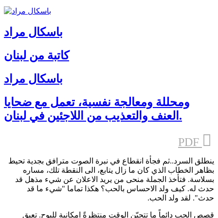
باسكال مراد
كاتبة من لبنان
باسكال مراد
ومحللة ومعالجة نفسية، تعمل مع ضحايا
العنف والتعذيب من اللاجئين في لبنان.
PDF
ينطلق السرد..ثم فجأة انقطاع في نبرة الصوت مترافق بجدية تحيط
بظاهر الخطاب الذي كان ما زال يتابع، الى النقطة تلك، مساره
بسلاسة. فتأخذ الجملة منحى من يريد الاعلان عن شيء مذهل قد
حدث له. كيف ولد الاحساس بالحب؟ هكذا تماما "شيء ما قد
حدث". لقد ولد الحب.
قصص الحب دائماً ما تتحيّن الوقت منتظرةً امكانية للبوح. تعبق