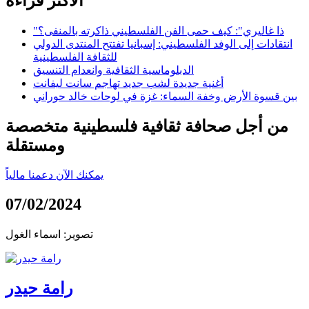
الأكثر قراءة
"ذا غاليري": كيف حمى الفن الفلسطيني ذاكرته بالمنفى؟
انتقادات إلى الوفد الفلسطيني: إسبانيا تفتتح المنتدى الدولي
للثقافة الفلسطينية
الدبلوماسية الثقافية وانعدام التنسيق
أغنية جديدة لشب جديد تهاجم سانت ليفانت
بين قسوة الأرض وخفة السماء: غزة في لوحات خالد حوراني
من أجل صحافة ثقافية فلسطينية متخصصة
ومستقلة
يمكنك الآن دعمنا مالياً
07/02/2024
تصوير: اسماء الغول
رامة حيدر