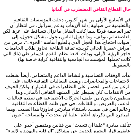
حال القطاع الثقافي المضطرب في ألمانيا
في الأسابيع الأولى من شهر أكتوبر، دخلت المؤسسات الثقافية
والتعليمية في ضبابية إدانة الإرهاب ودعم إسرائيل، في انتظار أن
تمر العاصفة قريبًا بينما كانت القنابل ما تزال تتساقط على غزة. لكن
العاصفة لم تتوقف، وبدأ ذهول الناس يتحول، بشكل خجول، إلى
أصوات احتجاج. هذا الخجل الذي بالطبع أساسه "الخوف"، مرض من
أمراض عصرنا الحالي كرسته ثقافة الطاعة. تجاوز طلاب الجامعات
حاجز الرؤية الأولى، وبدأت أقنعة نظام التقدم الديمقراطي (تلك التي
كانت تحملها المؤسسات الجامعية والثقافية كراية خاصة بها)
بالسقوط.
بدأت الوقفات التضامنية والنشاط الداعم والمتضامن، أيضاً نشطت
الاجتماعات والمحاضرات، وبقيت الفعاليات الثقافية غائبة، على
الرغم من كسر الحصار على التظاهرات في الشوارع. ولكنّ الخوف
من الانتقامات كان يسيطر على المشهد الثقافي الألماني. وبدأ
منظمون ذاتيون من طيف الحركات الاجتماعية في تنظيم فعاليات
الدعم، والعروض، واللقاءات. في حين ظلت القطاعات الثقافية
وعالم الفن في صمت. باستثناء مبادرتين تجاوزتا هذا الصمت. وهما
المبادرة التي ذكرناها أعلاه "علينا أن نتحدث"، والمساحة "عيون".
تتألف مبادرة "علينا أن نتحدث" من فنانين ومثقفين أخذوا على
عاتقهم قرار التجمع للحديث عن مشاكل "الرقابة والتهديد والإلغاء"