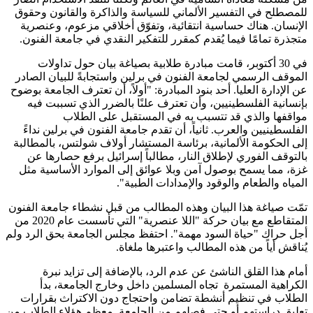
للمصطلح في التفسير الألماني للسياسة والذاكرة والقانون وحقوق
الإنسان. هناك حساسية انتقائية، وتفوّق أخلاقي مزعوم، وعنصرية
متجذرة تمامًا فيما يُقدم كمقرر للتفكير النقدي في جامعة الفنون.
في 30 أكتوبر، قامت مبادرة طلابية بصياغة بيان حول تداولات
الموقف الرسمي لجامعة الفنون في برلين واستجابةً للبيان الصادر
عن الإدارة العليا. أحد بنود المبادرة: "أولاً، أن تعترف الجامعة بوضوح
بإنسانية الفلسطينيين، وأن تعترف علنًا بالضرر الذي تسببت فيه
مواقفها والذي قد تتسبب به في المستقبل على الطلاب
الفلسطينيين والعرب. ثانياً، أن تقدم جامعة الفنون في برلين نداءً
إلى الحكومة الألمانية، برئاسة المستشار أولاف شولتس، بالمطالبة
بالتوقف الفوري لإطلاق النار، مطالباً إسرائيل برفع حصارها عن
غزة، مما يسمح بوصول آمن وبلا عوائق إلى الموارد الأساسية مثل
المياه والطعام والوقود والإمدادات الطبية".
تمّت صياغة هذا البيان وهذه المطالب من قبل نشطاء جامعة الفنون
المتقاطع مع بيان حركة "اللا عنصرية" التي تأسست عام 2020 من
أجل حراك "حياة السود مهمة". احتفظ مجلس الجامعة بحق الرد ولم
يُناقش أياً من هذه المطالب واعتبرها ملغاة.
أمام هذا القلق الناشئ عن عدم الرد، بالإضافة إلى تزايد نبرة
الكراهية المستمرة تجاه المسلمين داخل وخارج الجامعة، بدأ
الطلاب في تنظيم أنشطة تضامن واحتجاج دون الاكتراث بقرارات
تعليق دراستهم أو حتى فصلهم من الجامعة. معظم هؤلاء الطلاب من