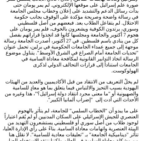
صورة علم إسرائيل على موقعها الإلكتروني. لم يمر يومان حتى
بدأت رسائل الدعم والتشديد على إعلان وخطاب مجلس الجامعة
في رسالة واضحة وصريحة مؤكدة على الوقوف بجانب حكومة
الاحتلال. لم يتفاعل الطلاب بعد. فبعضهم من أصل فلسطيني
وسوري، يرتدون الكوفية ويشعرون بالخوف، فلم يمر يومان على
هجوم 7 أكتوبر والجامعة ومجلسها كانوا قد اتخذوا قراراتهم بفصل
كل من ينادي باسم فلسطين. في 27 أكتوبر، أصدرت الجامعة رسالة
موجهة إلى جميع عمداء الجامعات الحكومية في برلين، تحمل عنوان
"تحديات الجامعة أمام الصراع في الشرق الأوسط". يتناول موضوع
الرسالة اتخاذ التدابير القانونية لمكافحة معاداة السامية في
الجامعات استناداً إلى قرارات التحالف الدولي لذكرى
الهولوكوست.
لم يخلُ التعريف من الانتقاد من قبل الأكاديميين والعديد من الهيئات
اليهودية بسبب التحيز والالتباس فيما يتعلق بما هو معادٍ للسامية
والصهيونية أو "ما معنى مجرد انتقاد دولة إسرائيل؟"، هذا وغيره من
الأحداث التي أدت إلى "إضراب ألمانيا الكبير".
على ما يبدو أن "الخطاب السلمي" للجامعة، لم يتأثر بالهجوم
العنصري للجيش الإسرائيلي على السكان المدنيين أو لم يُقم اعتباراً
لوجود طلاب من أصل سوري أو فلسطيني يستشعرون التهديد من
البيئة العنصرية واتهامات معاداة السامية. بناءً على رأي الإدارة العليا،
تتأثر "ديناميكية الجامعة" بـ "تعليقات معادية للسامية". لا نقلل هنا
من مشكلة معاداة السامية في العالم ولكننا ننتقد الاستخدام الضار