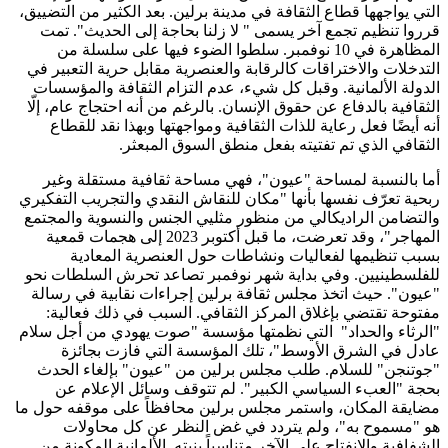
التي يواجهها قطاع الثقافة في مدينة برلين. بعد الكثير من التضييق،
قرروا تنظيم تجمع آخر يسمى " لا زلنا بحاجة إلى الحديث". تمت
المظاهرة في 10 نوفمبر. سلطوا الضوء فيها على سلسلة من
التدخلات والاختراقات كالرقابة والعنصرية مقابل حرية التعبير في
الدولة الألمانية. وقبل كل شيء، عدم التزام الثقافة والمؤسسات
الثقافية بالدفاع عن حقوق الإنسان. بالرغم من أنه احتجاج عام، إلّا
أنه أيضًا فعل رعاية للذات الثقافية ومواجهتها وبهذا نقد للقطاع
الثقافي الذي تم تفتيته بفعل منطق السوق المبعثر.
أما بالنسبة لمساحة "عيون"، فهي مساحة ثقافية مستقلة وغير
ربحية تعرّف نفسها بأنها "مكان للنقاش النقدي والتجريب التفكيري
والتضامن الراديكالي من منظور مثليي الجنس والنسوية والمجتمع
المهاجر"، وقد تعرضت، ما قبل أكتوبر 2023 إلى هجمات قمعية
بسبب تنظيمها لفعاليات ونشاطات حول العنصرية المعادية
للفلسطينيين. وفي بداية شهر نوفمبر تصاعد تحرش السلطات نحو
"عيون". حيث اتخذ مجلس ثقافة برلين إجراءات نقابية في رسالة
مفتوحة تقتضي بإغلاق المركز الثقافي. السبب في ذلك فعالية:
"الرثاء والحداد" التي نظمتها مؤسسة "صوت يهودي من أجل سلام
عادل في الشرق الأوسط"، تلك المؤسسة التي فازت بجائزة
"جوتنجن" للسلام. طلب مجلس برلين من "عيون" بإلغاء الحدث
بحجة "العبء السياسي الكبير". لم تتوقف وسائل الإعلام عن
مضايقة المكان، واستمر مجلس برلين محافظاً على موقفه حول ما
هو "مسموح به"، ولم يتردد في غض النظر عن كل محاولات
الشفافية والانفتاح على الآخر متناسياً بنيته الألمانية المكونة من