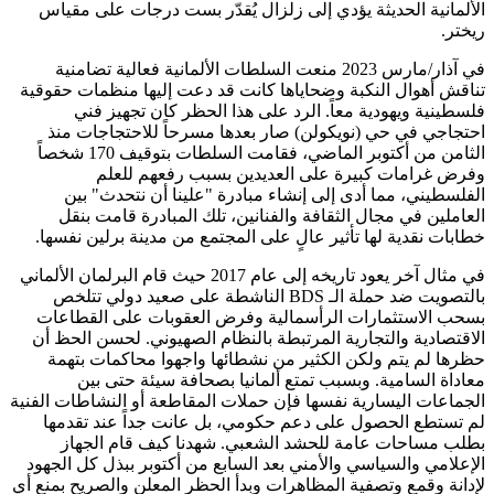
الألمانية الحديثة يؤدي إلى زلزال يُقدّر بست درجات على مقياس
ريختر.
في آذار/مارس 2023 منعت السلطات الألمانية فعالية تضامنية
تناقش أهوال النكبة وضحاياها كانت قد دعت إليها منظمات حقوقية
فلسطينية ويهودية معاً. الرد على هذا الحظر كان تجهيز فني
احتجاجي في حي (نويكولن) صار بعدها مسرحاً للاحتجاجات منذ
الثامن من أكتوبر الماضي، فقامت السلطات بتوقيف 170 شخصاً
وفرض غرامات كبيرة على العديدين بسبب رفعهم للعلم
الفلسطيني، مما أدى إلى إنشاء مبادرة "علينا أن نتحدث" بين
العاملين في مجال الثقافة والفنانين، تلك المبادرة قامت بنقل
خطابات نقدية لها تأثير عالٍ على المجتمع من مدينة برلين نفسها.
في مثال آخر يعود تاريخه إلى عام 2017 حيث قام البرلمان الألماني
بالتصويت ضد حملة الـ BDS الناشطة على صعيد دولي تتلخص
بسحب الاستثمارات الرأسمالية وفرض العقوبات على القطاعات
الاقتصادية والتجارية المرتبطة بالنظام الصهيوني. لحسن الحظ أن
حظرها لم يتم ولكن الكثير من نشطائها واجهوا محاكمات بتهمة
معاداة السامية. وبسبب تمتع ألمانيا بصحافة سيئة حتى بين
الجماعات اليسارية نفسها فإن حملات المقاطعة أو النشاطات الفنية
لم تستطع الحصول على دعم حكومي، بل عانت جداً عند تقدمها
بطلب مساحات عامة للحشد الشعبي. شهدنا كيف قام الجهاز
الإعلامي والسياسي والأمني بعد السابع من أكتوبر ببذل كل الجهود
لإدانة وقمع وتصفية المظاهرات وبدأ الحظر المعلن والصريح بمنع أي