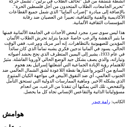
أنشطة مُنسّقة من قبل "تحالف الطلاب في برلين"، تشمل حركة
"تحرير الجامعات، الطلاب المتحدون من أجل فلسطين الحرة".
بالإضافة إلى مبادرة "إضراب ألمانيا" الذي شمل جميع القطاعات
الأكاديمية والفنية والثقافية، تعبيراً عن العصيان ضد رقابة
المؤسسات الثقافية الألمانية.
هذا ليس سوى سرد مجرد لبعض الأحداث في الجامعة الألمانية فمنها
ما يثير الدهشة والرعب خاصةً عندما يتزايد تحرش الطلاب الألمان
المؤيدين للصهيونية بالتظاهرات. إنه أمر مربك ومرعب. ففي الوقت
الحالي، يسود في ألمانيا تدجين فكري يشبه تماماً الذي كان سائداً
في عام 1933، يشير إلى اليمين المتطرف الذي نجح بحشد أصواته
وتياراته، والذي يصف بشكل جيد الوضع الحالي لأوروبا الفاشلة. مثيرٌ
للاهتمام رؤية الإبادة الجماعية التي أشعلتها إسرائيل بعد هجوم
السابع من أكتوبر واعتبارها نقطة اللاعودة لشق الشمال العالمي ضد
الجنوب العالمي، أي ضد التفوق الأبيض في مواجهة الكيان المتنوع
الذي يشكله الأخير. وماهية الممارسات الدولية التي تستحق التأمل
والتفحص، تلك التي يمكنها أن تنقذنا من الرعب، من انعدام
مسؤولياتنا الذاتية والتقاعس الإنساني تجاه كل ما يحصل.
الكاتب:
رامة حيدر
هوامش