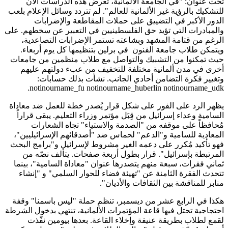
تحت عنوان: "في الجامعة الألمانية، تُعرض هذه الدراسات الآن
للتشكيك بالرؤية غير الألمانية للعالم". لم تتردد وسائل الإعلام بلعب
الدور الأكبر في التضييق على حملات المقاطعة والإضرابات
والمبادرات التي تؤيد حق الفلسطينيين في التعبير عن سخطهم. على
الرغم من قتامة المشهد وبشاعته تستمر الإضرابات التصاعدية،
ويتمكن طلاب جامعة الفنون في برلين بتنظيمها كل يوم أربعاء.
حيث تمكنوا من التشبيك والتواصل مع طلاب منظمين من جامعات
أخرى في مدن ألمانية مختلفة للتخفيف من عبء دولتهم عليهم
وتغيير فكرة التضامن أحادي الجانب. نشأت بذلك حسابات:
notinourname_fu notinourname_huberlin notinourname_udk.
يظهر الرد على الفور على شكل قرار يُصدر خطة للعمل ضد معاداة
السامية وعداء إسرائيل من قِبَل مؤتمر وزراء التعليم. يبقى قراراً
مُحافظاً على موقفه من "الصدمة والاستياء" تجاه الشعارات
المعادية للسامية و"الدعم" لحماس ضد "أصدقائهم الإسرائيليين"،
فهو تأكيد مُكرر على دعمه الغير مشروط لإسرائيل و"برامج البحث
المرتبطة بإسرائيل". قرار بطول أربعة صفحات. يتألف نصّه من
ثماني فقرات، سبعة منهم يتصدرها عنوان "معاداة السامية"، بينما
تتحدث الفقرة الثامنة عن "تهيئة فضاء للحوار السلمي" و "إنشاء
منابر للمناقشة بين الثقافات والأديان".
هكذا في الرابع عشر من ديسمبر، تنظم حملة "ليس باسمنا" وقفة
احتجاجية تحتل فيها قاعة المؤتمرات الألمانية، تنتهي بدخول الشرطة
لقمع لطلاب بطريقة عنيفة وإخلاء القاعة. بعدها بيومين نفّذت