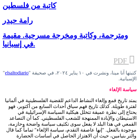
كاتبة من فلسطين
رامة حيدر
ومترجمة، وكاتبة ومخرجة مسرحية. مقيمة
في إسبانيا.
PDF
كتبتها آنا مينا، ونشرت في ١٠ يناير ٢٠٢٤، في صحيفة "
elsaltodiario
"
الإسبانية.
سياسة الإلغاء
يمتد تاريخ قمع وإلغاء النشاط الداعم للقضية الفلسطينية في ألمانيا
لفترة طويلة. كذلك تاريخ فهم سياق أحداث السابع من أكتوبر، فهو
يحتاج إلى نظرة عميقة تتخلل هيكلية السياسة الإسرائيلية في
الاستيطان والإبادة الممنهجة للشعب الفلسطيني. كما أن التصاعد
القمعي في هذا البلد لا يفعل سوى تكثيف سياسة واضحة وحازمة،
موجودة بالفعل. "إنها عاصفة التقدم، سياسة الإلغاء" تماماً كما قال
والتر بنيامين، حيث أن الاهتزاز الحاصل في أساسات الحضارة