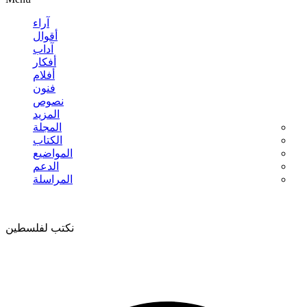
آراء
أقوال
آداب
أفكار
أفلام
فنون
نصوص
المزيد
المجلة
الكتاب
المواضيع
الدعم
المراسلة
نكتب لفلسطين