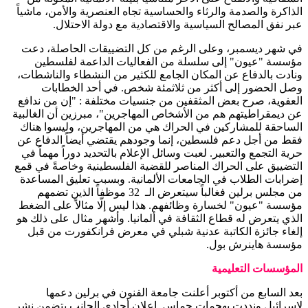
الذاكرة والصدمة والرثاء والحساسية تجاه العنصرية والأمن، ماشياً
عبر نفق المصالح السياسية والاقتصادية مع دولة الاحتلال.
في شهر ديسمبر، وعلى الرغم من كل التضييقات الحاصلة، دعت
مؤسسة "عيون" إلى سلسلة من الفعاليات الداعمة لفلسطين
ونادت بالدفاع عن المكان الجامع للكثير من النشطاء والناشطات،
وصل الحضور إلى أكثر من ثلاثمئة شخص. في أحد الخطابات
العفوية، صرح بعض المثقفين من جنسيات مختلفة : "إن من ندافع
عن ديمقراطيتهم هم من الأشخاص المهاجرين"، مبرزين أن الغالبية
الساحقة للمشاركين في الحراك هي من المهاجرين، وليسوا هناك
فقط من أجل دعم فلسطين، إنما وجودهم يقتضي أيضاً الدفاع عن
حرية التجمع والتعبير. لعبت وسائل الإعلام بالتحديد دوراً مهماً في
التضييق على الحراك المناصر للقضية الفلسطينية وخاصةً في قمع
إضرابات الطلاب في الجامعات الألمانية. وبسبب تعليق المساعدة
من مجلس برلين فغالباً سيتعرض الـ 32 موظفاً الذين تضمهم
مؤسسة "عيون" لخسارة وظائفهم. هذا ليس إلّا مثالاً على الضغط
الذي يتعرض له قطاع الثقافة في ألمانيا. وأشهر مثال على ذلك هو
إلغاء جائزة الكاتبة عدنية شبلي في معرض فرانكفورت من قبل
مؤسسة هاينرش بول.
المؤسسات التعليمية
بعد السابع من أكتوبر أعلنت جامعة الفنون في برلين دعمها
لإسرائيل ونددت بهجمات حماس. إعلان أحادي الجانب يتضمن نشر