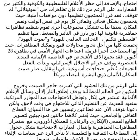
احتجاج، بالإضافة إلى حظر الأعلام الفلسطينية والكوفية والكثير من
الشعارات. على الرغم من ذلك فإن تظاهرات حي "سونينلالي" لم
تتوقف، فقد قرر المحتجون تنظيمها دون موافقات أمنية، حيث
يتجمعون بشكل فجائي وتلقائي كل يوم في نفس الوقت ونفس
المكان. بعدها بدأت تتشكل مجموعات أخرى تقوم بتنظيم تظاهرات
جماهيرية قانونية لها دور بارز في التأثير والضغط، منها تنظيم
"فلسطين تتكلم"، "التحالف العالمي لليهود" و"صوت اليهود"،
تجمعت كلها من أجل تجاوز محاولات قمع وتفكيك المظاهرات. حيث
أنها استطاعت أخيراً فرملة اعتداءات الجهاز الأمني في تظاهرة 28
أكتوبر، فقد تجمع آلاف الأشخاص في العاصمة الألمانية للتنديد
بالعنصرية ووقف جرائم الاحتلال الإسرائيلي، وبدأت بالفعل
التجمعات تُنظم احتجاجات أسبوعية، في المقابل، صار صمت
السكان الألمان ذوي البشرة البيضاء مربكاً.
على الرغم من تلك الحشود التي كسرت حاجز الصمت، وخروج
الملايين في العالم للمطالبة بوقف إطلاق النار إلا أن وسائل الإعلام
الألمانية تستمر في إنكار وتجاهل الاحتجاجات ضد المجازر المرتكبة.
سنعود للحديث عن التنظيم الذاتي للاحتجاج في وقت لاحق، ولكن
دعونا نتوقف الآن عند قطاعين رئيسيين في هذا السياق: القطاع
الثقافي والجامعي، حيث يُعتبر كلاهما حالتين نموذجيتين لتصوير
الطابع القمعي (الإنكاري والرقابي) للعملاق الأوروبي. مع استمرار
المظاهرات الجماهيرية وانتقال العبارات الاحتجاجية بشكل خجول
إلى القطاعات الثقافية والتعليمية، لا يتأخر الرد عبر سياسات الإلغاء
والقمع الممنهج عبر وسائل الإعلام والقوانين نفسها.