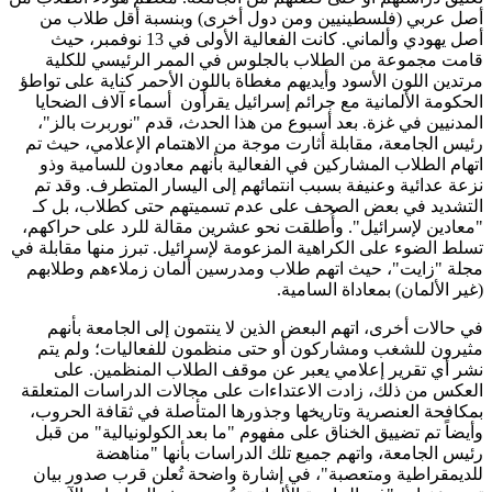
أصل عربي (فلسطينيين ومن دول أخرى) وبنسبة أقل طلاب من
أصل يهودي وألماني. كانت الفعالية الأولى في 13 نوفمبر، حيث
قامت مجموعة من الطلاب بالجلوس في الممر الرئيسي للكلية
مرتدين اللون الأسود وأيديهم مغطاة باللون الأحمر كناية على تواطؤ
الحكومة الألمانية مع جرائم إسرائيل يقرأون أسماء آلاف الضحايا
المدنيين في غزة. بعد أسبوع من هذا الحدث، قدم "نوربرت بالز"،
رئيس الجامعة، مقابلة أثارت موجة من الاهتمام الإعلامي، حيث تم
اتهام الطلاب المشاركين في الفعالية بأنهم معادون للسامية وذو
نزعة عدائية وعنيفة بسبب انتمائهم إلى اليسار المتطرف. وقد تم
التشديد في بعض الصحف على عدم تسميتهم حتى كطلاب، بل كـ
"معادين لإسرائيل". وأُطلقت نحو عشرين مقالة للرد على حراكهم،
تسلط الضوء على الكراهية المزعومة لإسرائيل. تبرز منها مقابلة في
مجلة "زايت"، حيث اتهم طلاب ومدرسين ألمان زملاءهم وطلابهم
(غير الألمان) بمعاداة السامية.
في حالات أخرى، اتهم البعض الذين لا ينتمون إلى الجامعة بأنهم
مثيرون للشغب ومشاركون أو حتى منظمون للفعاليات؛ ولم يتم
نشر أي تقرير إعلامي يعبر عن موقف الطلاب المنظمين. على
العكس من ذلك، زادت الاعتداءات على مجالات الدراسات المتعلقة
بمكافحة العنصرية وتاريخها وجذورها المتأصلة في ثقافة الحروب،
وأيضاً تم تضييق الخناق على مفهوم "ما بعد الكولونيالية" من قبل
رئيس الجامعة، واتهم جميع تلك الدراسات بأنها "مناهضة
للديمقراطية ومتعصبة"، في إشارة واضحة تُعلن قرب صدور بيان