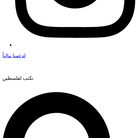
لدعمنا مالياً
نكتب لفلسطين