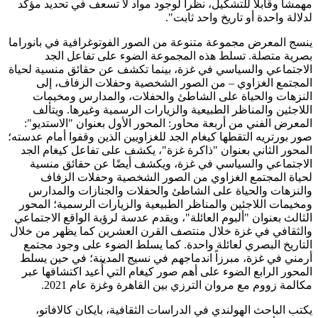
مهمشاً وقابلاً للتشكيل، نظراً لوجود مواد لا تسعف في تحديد مؤكد
لدلالة واحدة أو تاريخ واحد ثابت".
ينسج المعرض مجموعة متنوعة من الصور الفوتوغرافية في بانوراما
بصرية متصلة. تسلط هذه المجموعة الضوء على تفاعل الجد
الاجتماعي والسياسي في غزة، بينما تكشف عن حقائق منسية لحياة
المجتمع الغزاوي – من الصور الشخصية وحفلات الزفاف، إلى
النزهات والحياة على الشاطئ والحفلات، والمدارس ومخيمات
اللاجئين والمناظر الطبيعية والزيارات الرسمية وغيرها. ويتألف
المعرض الفني من أربعة محاور: المحور الأول بعنوان "الاستديو":
صور بورتريه التقطها كيغام الجد للغزاويين الذين وقفوا أمام عدسته؛
المحور الثاني بعنوان "ذاكرة غزة"، يكشف على تفاعل كيغام الجد
الاجتماعي والسياسي في غزة، ويكشف أيضًا عن حقائق منسية
لحياة المجتمع الغزاوي من الصور الشخصية وحفلات الزفاف
والنزهات والحياة على الشاطئ والحفلات والجنازات والمدارس
ومخيمات اللاجئين والمناظر الطبيعية والزيارات الرسمية؛ المحور
الثالث بعنوان "ألبوم العائلة"، ويقدم عدسة لرؤية الواقع الاجتماعي
والثقافي في غزة خلال منتصف القرن العشرين كما يظهر من خلال
التاريخ البصري لعائلة واحدة. كما يسلط الضوء على وجود مجتمع
أرمني في غزة، مبرزاً اندماجهم في نسيج المدينة؛ في حين يسلط
المحور الرابع الضوء على أهم صور كيغام التي أُعيد اكتشافها عبر
مكالمة زووم مع مروان الترزي بين القاهرة وغزة عام 2021.
يكتب الباحث الهولندي في الدراسات الثقافية، بايكان كالافاتو،