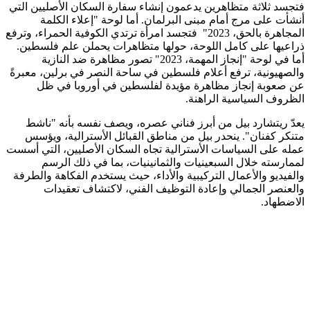
فتجسد ثلاثة متظاهرين يدعمون إنشاء سفارة السكان الأصليين التي
أنشأت على مرج أمام مبنى البرلمان. أما لوحة "إعلاء الكلمة
المجاهرة بالحق، 2023" فتجسد امرأة ترتدي الكوفية الحمراء، وترفع
ذراعيها على كامل اللوحة، حولها متظاهرات يحملن علم فلسطين.
أما في لوحة "إنجاز المهمة، 2023" تصور مظاهرة ضد النازية
والصهيونية، ترفع أعلام فلسطين في ساحة النصر في برلين، معبرةً
عن صعوبة إنجاز مظاهرة مؤيدة لفلسطين في أوروبا في ظل
الظروف السياسية الراهنة.
يعدّ ريتشارد بيل من أبرز فناني عصره، ويصف نفسه بأنه "ناشط
متنكر كفنان". ينحدر بيل من مناطق القبائل الأسترالية، ويؤسس
عمله على السياسات الأسترالية تجاه السكان الأصليين، التي أسست
لممارسته خلال السبعينيات والثمانينيات، بما في ذلك الرسم
والفيديو والأعمال التركيبية والأداء، حيث يستخدم الفكاهة والطرفة
والعنصر الجمالي وإعادة التوظيف الفني، لاكتشاف تعقيدات
الاضطهاد.