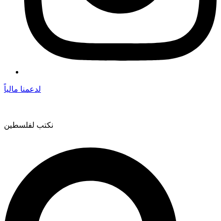
لدعمنا مالياً
نكتب لفلسطين