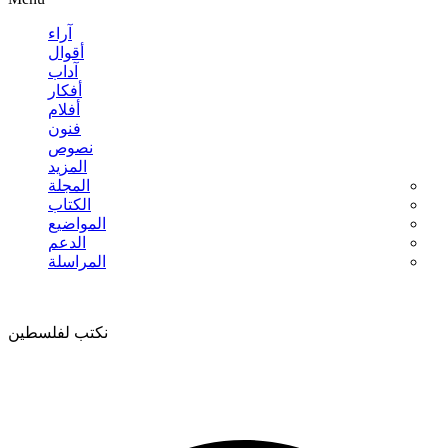
آراء
أقوال
آداب
أفكار
أفلام
فنون
نصوص
المزيد
المجلة
الكتاب
المواضيع
الدعم
المراسلة
نكتب لفلسطين