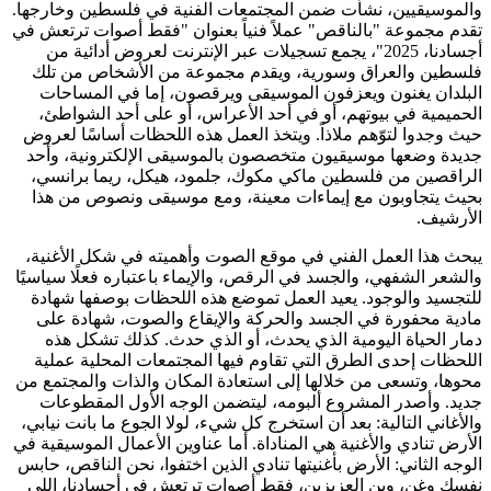
والموسيقيين، نشأت ضمن المجتمعات الفنية في فلسطين وخارجها.
تقدم مجموعة "بالناقص" عملاً فنياً بعنوان "فقط أصوات ترتعش في
أجسادنا، 2025"، يجمع تسجيلات عبر الإنترنت لعروض أدائية من
فلسطين والعراق وسورية، ويقدم مجموعة من الأشخاص من تلك
البلدان يغنون ويعزفون الموسيقى ويرقصون، إما في المساحات
الحميمية في بيوتهم، أو في أحد الأعراس، أو على أحد الشواطئ،
حيث وجدوا لتوّهم ملاذاً. ويتخذ العمل هذه اللحظات أساسًا لعروض
جديدة وضعها موسيقيون متخصصون بالموسيقى الإلكترونية، وأحد
الراقصين من فلسطين
ماكي مكوك، جلمود، هيكل، ريما برانس
ي،
بحيث يتجاوبون مع إيماءات معينة، ومع موسيقى ونصوص من هذا
الأرشيف.
يبحث هذا العمل الفني في موقع الصوت وأهميته في شكل الأغنية،
والشعر الشفهي، والجسد في الرقص، والإيماء باعتباره فعلًا سياسيًا
للتجسيد والوجود. يعيد العمل تموضع هذه اللحظات بوصفها شهادة
مادية محفورة في الجسد والحركة والإيقاع والصوت، شهادة على
دمار الحياة اليومية الذي يحدث، أو الذي حدث. كذلك تشكل هذه
اللحظات إحدى الطرق التي تقاوم فيها المجتمعات المحلية عملية
محوها، وتسعى من خلالها إلى استعادة المكان والذات والمجتمع من
جديد. وأصدر المشروع ألبومه، ليتضمن الوجه الأول المقطوعات
والأغاني التالية: بعد أن استخرج كل شيء، لولا الجوع ما بانت نيابي،
الأرض تنادي والأغنية هي المناداة. أما عناوين الأعمال الموسيقية في
الوجه الثاني: الأرض بأغنيتها تنادي الذين اختفوا، نحن الناقص، حابس
نفسك وغن، وين العزيزين، فقط أصوات ترتعش في أجسادنا، اللي