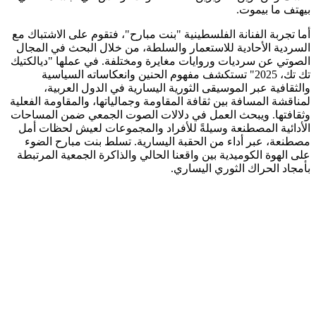
بيهتف ما بيموت.
أما تجربة الفنانة الفلسطينية "بنت مبارح"، فتقوم على الاشتباك مع
السردية الأحادية للاستعمار والسلطة، من خلال البحث في المجال
الصوتي عن سرديات وروايات مغايرة ومختلفة. في عملها "ديالكتيك
تك تك، 2025" تستكشف مفهوم الحنين وانعكاساته السياسية
والثقافية عبر الموسيقى الثورية اليسارية في الدول العربية،
لمناقشة المسافة بين ثقافة المقاومة وجمالياتها، والمقاومة الفعلية
وثقافتها. ويبحث العمل في دلالات الصوت الجمعي ضمن المساحات
الأدائية المصطنعة وسيلةً للأفراد والمجموعات لعيش لحظات أمل
مصطنعة، عبر أداء من الحقبة اليسارية. تسلط بنت مبارح الضوء
على الهوة الكوميدية بين واقعنا الحالي والذاكرة الجمعية المرتبطة
بأمجاد الحراك الثوري اليساري.