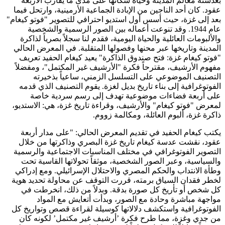
بعدسته معالم المدينة وحياة سُكانها على مدى ما يقارب الأربعة
عقود. كان أحد الناجين من الإبادة الجماعية الأرمينية، وارتحل فيما
بعد إلى غزة، حيث أسس أول استديو احترافي للتصوير "فوتو كيغام"
عام 1944. وقد تنوعت أعماله بين الصور الرسمية والشخصية
والألبومات العائلية والحياة اليومية، فقدم لنا سجلاً بصرياً لذاكرة
المدينة وتاريخها عبر محنها وفصولها المتقلبة. في المعرض الحالي
"فوتو كيغام غزة: فتح صندوق الذاكرة" يعيد كيغام الحفيد تعريف
مفهوم الأرشيف، مقترحاً فكرة "الأرشيف غير المكتمل"، ومفضلاً
التصنيف الموضوعي على التسلسل الزمني، ساعياً بذخيرته
الفوتوغرافية إلى بناء تاريخ بديل لغزة. يقوم التصنيف الذي قدمه
على أربعة فضاءات موضوعية تهدف إلى رسم سردية خاصة
لمعرض "فوتو كيغام" والأرشيف، وقراءة تاريخ غزة، هي: الاستديو،
ذاكرة غزة، ألبوم العائلة، ومكالمة زووم.
يكتب كيغام الحفيد في تقديم المعرض الحالي: "على مدار أربعة
عقود، نقشت عدسة كيغام تاريخ غزة البصري وذاكرتها من خلال
التصوير الفوتوغرافي في مختلف المناسبات الاجتماعية والرسمية
والسياسية، وعبر الصور الشخصية، موثقاً تحولاتها القاسية تحت
وطأة الانتداب والحكم المصري والاحتلال الإسرائيلي. ومع إدراكي
لخطر فقدان السياق برمته، قررت التوقف عن محاولة تحديد هوية
كل شخص أو تأريخ كل صورة بدقة. وبدلاً من ذلك، انخرطت في
مواجهة مباشرة وحادة مع الصور، وبدأت أتعايش مع المواد
الفوتوغرافية واستكشف دلالاتها كوسيلة لقراءة قصص وتواريخ كل
من جدي وغزة، مما طرح فكرة ’أرشيف غير مكتمل’ لكونه كان