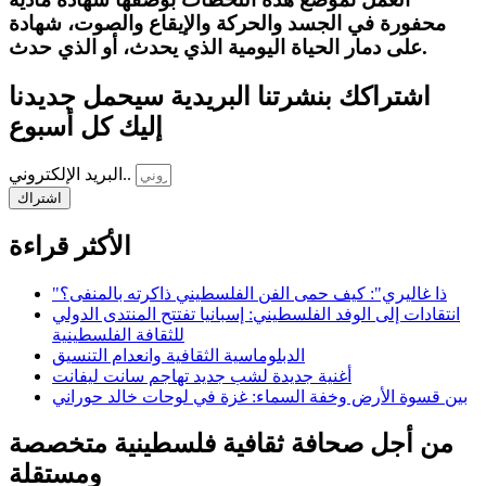
محفورة في الجسد والحركة والإيقاع والصوت، شهادة
على دمار الحياة اليومية الذي يحدث، أو الذي حدث.
اشتراكك بنشرتنا البريدية سيحمل جديدنا
إليك كل أسبوع
البريد الإلكتروني..
اشتراك
الأكثر قراءة
"ذا غاليري": كيف حمى الفن الفلسطيني ذاكرته بالمنفى؟
انتقادات إلى الوفد الفلسطيني: إسبانيا تفتتح المنتدى الدولي
للثقافة الفلسطينية
الدبلوماسية الثقافية وانعدام التنسيق
أغنية جديدة لشب جديد تهاجم سانت ليفانت
بين قسوة الأرض وخفة السماء: غزة في لوحات خالد حوراني
من أجل صحافة ثقافية فلسطينية متخصصة
ومستقلة