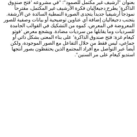
بعنوان "أرشيف غير مكتمل للصمود": "في مشروعه ’فتح صندوق
الذاكرة’ يطرح دجيغاليان فكرة الأرشيف غير المكتمل، مقترحاً
نموذجاً أرشيفياً جديداً يتحدى الصورة النمطية السائدة عن الأرشفة.
يتجنب دجيغاليان إضافة أي عناوين توضيحية أو بيانات وصفية للصور
المعروضة في المعرض، كموه من التشكيك في القوالب الجامدة
للسرديات وما يقابلها من سرديات مضادة. ويشجع معرض ’فوتو
كيغام غزة: فتح صندوق الذاكرة’ على بناء المعنى بشكل ذاتي أو
جماعي، ليس فقط من خلال التفاعل مع الصور الموجودة، ولكن
أيضاً عبر التواصل مع أفراد المجتمع الذين يحتفظون بصور أنتجها
استديو كيغام على مر السنين".