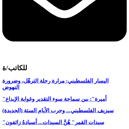
للكاتب/ة
اليسار الفلسطيني: مرارة رحلة الترهّل، وضرورة
النهوض
"أميرة": بين سماجة سوء التقدير وغواية الإبداع
سيزيف الفلسطيني... وحرب الأيام الستة (الجديدة)
"سيدات القمر" هُنَّ السيدات... أسيادهُ زائفون