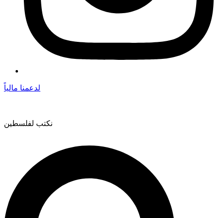
لدعمنا مالياً
نكتب لفلسطين