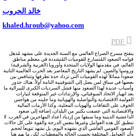
خالد الحروب
khaled.hroub@yahoo.com
PDF
ينفتح مسرح الصراع العالمي مع السنة الجديدة على مشهد مُذهل
قوامه الصعود المُتسارع للقوميات المُتشددة في معظم مناطق
العالم، في مقدمتها الولايات المتحدة وأوروبا (الغربية والشرقية)
وروسيا والصين. لم يشهد التاريخ المعاصر بعد الحرب العالمية الثانية
صعوداً مماثلاً لهذه القوميات التي تزداد حدة تطرفها وتتنافس بين
بعضها في سباق لمن يصل إلى الشوفينية التامة أولاً. هناك جذور
وأسباب عديدة لهذا الصعود منها فشل السرديات الكبرى لليبرالية ما
بعد انهيار الاتحاد السوفياتي، والإرتدادات غير المتوقعة لتيارات
العولمة الاقتصادية والتواصلية والهوياتية وما جلبته من هواجس
الخوف على الثقافات والهويات المحلية، وكذا الأزمات المالية
والاقتصادية التي عصفت بكثير من البلدان، إضافة إلى صعود
الداعشية الدينية وما سبقها من إزدياد أعداد المهاجرين في الغرب. لا
تنطبق كل هذه العوامل وغيرها بنفس الدرجة والقوة على كل حالات
الصعود القومي الفاشي الذي نشهده اليوم، بل نشهد تنويعاً لحجم
وأثر العوامل المختلفة بحسب الحالة والمعطيات. لكن ما يهم هنا