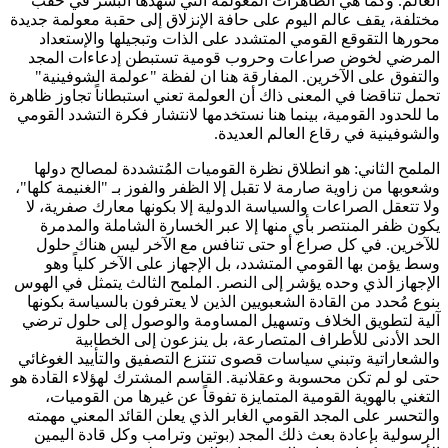
العالم. وكما هي الظاهرات المعولمة التي شهدها البشر في حقب
مختلفة، يقف عالم اليوم على حافة الإنزلاق إلى حقبة معولمة جديدة
محورها التقوقع القومي المتشدد على الذات وتبجيلها والإستعداد
المرضي لخوض صراعات وحروب قومية تستبطن إدعاءات المجد
والتفوق على الآخرين. المفارقة هنا ان لفظة "عولمة الشوفينية"
تحمل تناقضا في المعنى ذاك أن العولمة تعني استبطاناً تجاوز ظاهرة
ما للحدود القومية، بينما هنا نستخدمها لانتشار فكرة التشدد القومي
والشوفينية في رقاع العالم العديدة.
الملمح الثاني: هو انطلاق نظرة القوميات المُتشددة لمصالح دولها
وشعوبها من زاوية صارمة لا تقبل إلا الظفر والفوز بـ "الغنيمة كلها"،
ولا تتعقل الصراعات والسياسة الدولية إلا بكونها معارك صفرية، لا
يكون ظفر المنتصر بأي منها إلا عبر الخسارة الشاملة والمدمرة
للآخرين. في كل صراع أو حتى تنافس مع الآخر ليس هناك حلول
وسط يؤمن بها القومي المتشدد، بل الإجهاز على الآخر كلياً وهو
الإجهاز الذي وحده يؤشر إلى النصر. الملمح الثالث يتمثل في الهوس
بنوع مُحدد من القادة الشعبويين الذين لا يعترفون بالسياسة بكونها
آلية لتطويق الخلاف وتسهيل المساومة والوصول إلى حلول ترضي
الحد الأدنى للأطراف المتصارعة، بل ينزعون إلى الخطابية
والشعاراتية وتبني سياسات قصوى تنتزع التصفيق والتأييد الغوغائي
حتى لو لم تكن محسوبة وعقلانية. القاسم المشترك لهؤلاء القادة هو
التغني بالهوية القومية المتمايزة تفوقاً عن غيرها من القوميات،
والتحسر على المجد القومي الغابر الذي يعلن القائد المعني مهمته
الرسولية بإعادة بعث ذلك المجد (بوتين وترامب وكل قادة اليمين