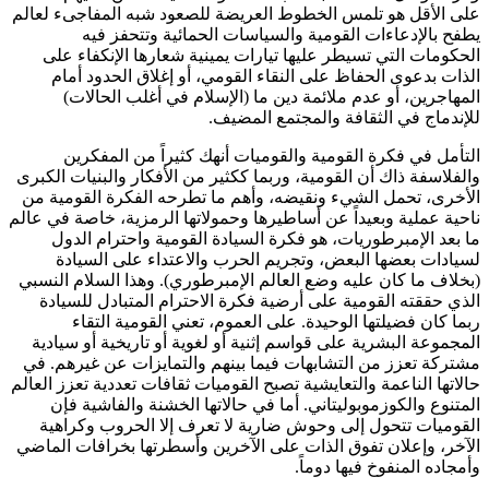
على الأقل هو تلمس الخطوط العريضة للصعود شبه المفاجىء لعالم
يطفح بالإدعاءات القومية والسياسات الحمائية وتتحفز فيه
الحكومات التي تسيطر عليها تيارات يمينية شعارها الإنكفاء على
الذات بدعوى الحفاظ على النقاء القومي، أو إغلاق الحدود أمام
المهاجرين، أو عدم ملائمة دين ما (الإسلام في أغلب الحالات)
للإندماج في الثقافة والمجتمع المضيف.
التأمل في فكرة القومية والقوميات أنهك كثيراً من المفكرين
والفلاسفة ذاك أن القومية، وربما ككثير من الأفكار والبنيات الكبرى
الأخرى، تحمل الشيء ونقيضه، وأهم ما تطرحه الفكرة القومية من
ناحية عملية وبعيداً عن أساطيرها وحمولاتها الرمزية، خاصة في عالم
ما بعد الإمبرطوريات، هو فكرة السيادة القومية واحترام الدول
لسيادات بعضها البعض، وتجريم الحرب والاعتداء على السيادة
(بخلاف ما كان عليه وضع العالم الإمبرطوري). وهذا السلام النسبي
الذي حققته القومية على أرضية فكرة الاحترام المتبادل للسيادة
ربما كان فضيلتها الوحيدة. على العموم، تعني القومية التقاء
المجموعة البشرية على قواسم إثنية أو لغوية أو تاريخية أو سيادية
مشتركة تعزز من التشابهات فيما بينهم والتمايزات عن غيرهم. في
حالاتها الناعمة والتعايشية تصبح القوميات ثقافات تعددية تعزز العالم
المتنوع والكوزموبوليتاني. أما في حالاتها الخشنة والفاشية فإن
القوميات تتحول إلى وحوش ضارية لا تعرف إلا الحروب وكراهية
الآخر، وإعلان تفوق الذات على الآخرين وأسطرتها بخرافات الماضي
وأمجاده المنفوخ فيها دوماً.