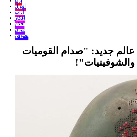
آراء
أقوال
آداب
أفكار
أفلام
فنون
نصوص
عالم جديد: "صدام القوميات
والشوفينيات"!