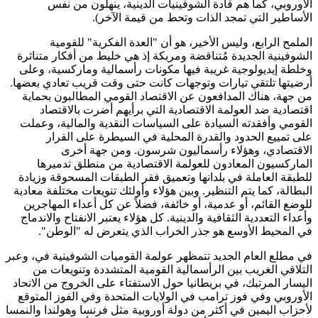
الأوروبي، كما هم قادة الشوفينيات الدينية، ينهلون من نفس
الأساطير التي تمجد الذات وتحط من قيمة الآخر).
الملمح الرابع، وليس الأخير، هو أن "العدة الفكرية" للقومية
الشوفينية الجديدة مُتناقضة ومربكة إذ هي خليط من أفكار متناثرة
وخلطة إيديولوجية غريبة فيها مكونات رأسمالية وماركسية، وعلى
أرضيتها تلتقي تيارات وتوجهات كانت حتى وقت قريب تعادي بعضها.
من جهة، هناك المدافعون عن الاقتصاد القومي المطالبون بحماية
اقتصادية ضد العولمة الاقتصادية التي برأيهم أضرت بالاقتصاد
القومي وأفقدته السيادة على السياسات النقدية والمالية، وعملت
على تمييع الحدود والقدرة المحلية في السيطرة على القرار
الاقتصادي، وهؤلاء رأسماليون شرسون. ومن جهة أخرى
الماركسيون المعادون للعولمة الاقتصادية من منطلق تدميرها
للطبقة العاملة في بلدانها وتعميق فقر الطبقات المسحوقة وزيادة
البطالة، كما يتم التنظير. وبين هؤلاء وأولئك تنويعات مختلفة معادية
للوضع القائم، أو عدمية، أو خائفة، فضلاً عن كل أعداء المهاجرين
وأعداء التعددية الثقافية والدينية. كل هؤلاء يعتبر الانفتاح والاندماج
في المحيط الأوسع هو جذر الخراب الذي يتعرض له "الوطن".
في مطلع العام الجديد تتمظهر عولمة القوميات الشوفينية في، وعبر
التلاقي الغريب بين الرأسمالية القومية المتشددة وتنويعات من
اليسار المرتبك، في بريطانيا حول الاستفتاء على الخروج من الاتحاد
الأوروبي وفي فوز ترامب في الولايات المتحدة وفي الفوز المتوقع
لأحزاب اليمين في أكثر من دولة أوروبية مثل فرنسا وهولندا والنمسا