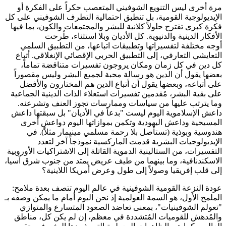
مرة أخرى ليس التنويع الشوفيني المتعصب حكراً على الفكرة أو
الإيديولوجية القومية، بل تنطبق احتمالية التطرف الشوفيني على كل
فكرة كبرى تقترح حلولاً كلانية للبشر والمجتمعات والكون، بما فيها
الأفكار الدينية والدنيوية. كل الأديان وبلا استثناء، طُرحت
أوجه مختلفة لتفسيراتها وتطبيقات اتباعها، من التطبيق السلمي
التعايشي التعارفي، إلى التطبيق الحربي الإقصائي الإنغلاقي. أتباع
كل دين في كل زمان ومكان يروجون تفسيرات متناقضة تماماً،
بعضها يقول أن الدين هو رسالة محبة لجميع البشر وليس مقصوراً
على أتباعه، وبعضها يقول أن أتباع الدين هم المختارون والأفضل
على بقية البشر، مُقدمين تفسيرات استعلاء الذات الدينية الجماعية
وما يترتب عليها من سياسات وممارسات تجوز العنف وتشرعنه.
داعش الإسلاموية اليوم ليست "بدعاً في الأديان" بل سبقتها داعش
المسيحية وداعش اليهودية وتكمن بموازاتها اليوم دواعش أخرى
هندوسية وبوذية (تستأصل بلا رحمة مسلمي مينيمار مثلاً). في
الإيديولوجيات البشرية قدمت الماركسية نموذجاً آخر لتعدد
التفسيرات، من الستالينية الدموية القاتلة إلى الاشتراكيات الأوروبية
الاسكندنافية، وما بينهما من طيف عريض يمتد من جنوب شرق آسيا،
إلى قلب إفريقيا وصولاً إلى طول وعرض أمريكا اللاينية؟
عودة النزعة القومية الشوفينية في عالم اليوم تتصف بعدة ملامح:
الملمح الأول، هو السمة العولمية إذ نحن اليوم أمام ما يمكن وصفه بـ
"تعولم الشوفينيات"، بمعنى تعاضد الصعود المتسارع والمتوازي
والمُدهش للقوميات المُتشددة في معظم، إن لم يكن كل، مناطق