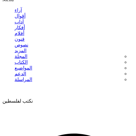
آراء
أقوال
آداب
أفكار
أفلام
فنون
نصوص
المزيد
المجلة
الكتاب
المواضيع
الدعم
المراسلة
نكتب لفلسطين