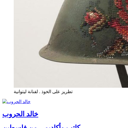
تطريز على الخوذ . لفنانة ليتوانية
خالد الحروب
كاتب وأكاديمي من فلسطين