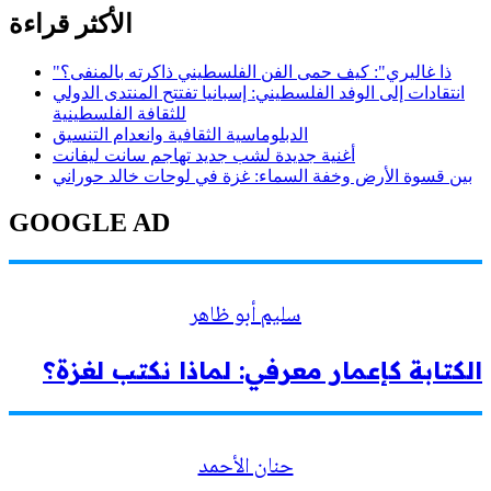
الأكثر قراءة
"ذا غاليري": كيف حمى الفن الفلسطيني ذاكرته بالمنفى؟
انتقادات إلى الوفد الفلسطيني: إسبانيا تفتتح المنتدى الدولي
للثقافة الفلسطينية
الدبلوماسية الثقافية وانعدام التنسيق
أغنية جديدة لشب جديد تهاجم سانت ليفانت
بين قسوة الأرض وخفة السماء: غزة في لوحات خالد حوراني
GOOGLE AD
سليم أبو ظاهر
الكتابة كإعمار معرفي: لماذا نكتب لغزة؟
حنان الأحمد