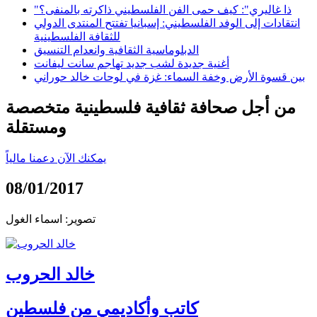
"ذا غاليري": كيف حمى الفن الفلسطيني ذاكرته بالمنفى؟
انتقادات إلى الوفد الفلسطيني: إسبانيا تفتتح المنتدى الدولي
للثقافة الفلسطينية
الدبلوماسية الثقافية وانعدام التنسيق
أغنية جديدة لشب جديد تهاجم سانت ليفانت
بين قسوة الأرض وخفة السماء: غزة في لوحات خالد حوراني
من أجل صحافة ثقافية فلسطينية متخصصة
ومستقلة
يمكنك الآن دعمنا مالياً
08/01/2017
تصوير: اسماء الغول
خالد الحروب
كاتب وأكاديمي من فلسطين