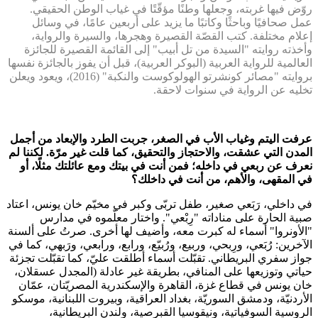
روّض فيها غربته، وجعلها وطنًا مؤقّتًا في غياب الوطن الحقيقي.
عمل صحافيًا وباحثًا وكاتبًا ما يزيد على أربعين عامًا، في وسائل
إعلام مختلفة. كتب القصّة القصيرة وهجرها، والسيرة والرواية،
وأخذته روايته "السيدة من تل أبيب" إلى القائمة القصيرة للجائزة
العالمية للرواية العربية (البوكر العربية)، قبل أن يفوز بالجائزة نفسها
بروايته "مصائر كونشرتو الهولوكوست والنكبة" (2016)، ويعود ويعلن
تخليه عن الرواية في سنوات لاحقة.
عرفت اليتم وغياب الأب في الصغر، جربت الطرد والإبعاد من أجمل
المدن التي عشقت، والاحتجاز والتحقيق، كما قلت غير مرّة. لكننا لم
نعرف عن ربعي في داخله؛ فمن أنت في بيتك ومع عائلتك مثلًا، أو
في المقهى، والأهم، من أنت في داخلك؟
في داخلي، رَبَعي صغير، طفل تربّى وكبر في مخيّم خان يونس، اعتاد
صبية الحارة على مناداته "رِبْعي". واختار معلّموه في مدارس
"الأونروا" أسماء له كبرت معه، وأضيف لها أخرى. صرتُ على ألسنة
الآخرين: رُبَعي، ورِبحي، وربيع، ورُبيّع، ورابع، ورابعي، ورَبهي، كما في
جواز سفري البريطاني. تقبّلت أسماء أطلقت عليّ، كما تقبّلت تجزئة
حياتي وتوزيعها على المنافي، بطريقة غير عادلة (المجدل عسقلان،
خان يونس في قطاع غزة، القاهرة والإسكندرية المصريّتان، عمّان
الأردنيّة، ودمشق السوريّة، بغداد العراقية، وبيروت اللبنانية، موسكو
الروسية السوفياتية، ونيقوسيا القبرصية، ولندن البريطانية،