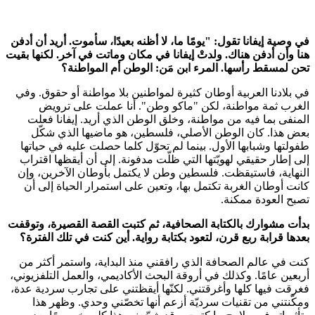
في وصية إيفانا تقول: "يومًا ما، لا أظنه بعيدًا، سأموت. أريد أن أدفن
هنا وأن أدفن هناك. ولدتْ إيفانا في مكان وماتت في آخر. لكنها بقيت
تحن لمسقط رأسها. المرء ابن مَن: الوطن أم المواطنة؟
في بلادنا العربية أوطان كثيرة لمواطنين بلا مواطنة أو حقوق. وفي
الغرب ثمة مواطنة، لكن "ماكو وطن". أنا عملت على ترويض
المنفى بما فيه من مواطنة، وخلق الوطن الذي أريد. إيفانا فعلت
بعض هذا. كان الوطن الأصلي، فلسطين، هو ماضيها الذي شكّل
طفولتها وشبابها الأول. بينما لم تحوّل كلما حصلت عليه في حياتها
إلى إطار حقيقي لهويّتها التي ظلّت مدفونة. إلى أن أيقظها اقتراب
النهاية، فاستيقظت. فلسطين وطن لا يكتمل بأوطان الآخرين، وإن
كانت أوطان الغربة تكتمل بها، وتعين على استمرار الحياة إلى أن
تصبح العودة ممكنة.
بدأت مشوارك بالكتابة الصحافية، ثم كتبت القصة القصيرة، وتوقفت
بعدها قرابة ربع قرن، لتعود بكتابة رواية. أين كنت في تلك الفترة؟
كنت في عالم الصحافة الذي رافقني منذ البداية، واستمر أكثر من
أربعين عامًا. وكذلك في أروقة البحث الأكاديمي، والعمل التلفزيوني،
فغرقت فيها كلها وأغرقتني. لكنّها أيقظتني على تجارب سردية عدة،
ومكّنتني من تقنيات سرديّة أزعم أنها تخصّني وحدي. وظهر هذا