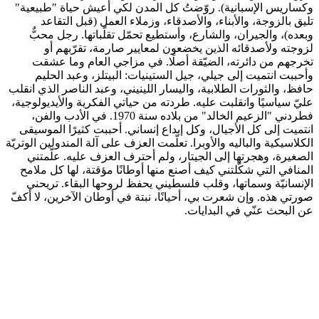
وكساريس الإسبانية). روّضتُ كل المدن لكي أعيش حياة "طبيعية"
تليق بالزوجة، والأبناء، والأصدقاء، وزملاء العمل (قبل التقاعد
وبعده)، والجيران، والشارع، وأستطيع تحمّل تقلّباتها. رجل محبٌّ
لزوجته ولأصدقائه الذين يخضعون لمعايير صارمة، تقرّبهم أو
تخرجهم من دائرته، الضيّقة أصلًا. في مزاجي العام وما عشقت
وأحببت انتميت إلى جيلي، جيل الستينيات: البيتلز، وعبد الحليم
حافظ، والثورات الطلابية، واليسار اللينيني، وعبد الناصر الذي انقلب
عليّ سياسيًا وانقلبت عليه. طردته من حياتي الفكرية والأيديولوجية،
فطردني "الزعيم الخالد" من بلاده سنة 1970. في الأدب والفن،
انتميت إلى كل الأجيال، وكل إبداع إنساني. أحببت كثيرًا الموسيقى
الكلاسيكية والباليه والأوبرا. تعلّمت العزف على آلة المندولين الوتريّة
الصغيرة، وهجرتها إلى الجيتار، ولم أحترف العزف عليه. علّمتني
المنافي التي شكّلتني كيف أصنع منها أوطانًا مؤقتة، لها كل ملامح
الإنسانيّة وسماتها، وقلب فلسطيني يحفظ لروحها البقاء. تريحني
صورتي هذه. وإن شعرت بي، أحيانًا، نبتة في أوطان الآخرين، لا أكفّ
عن البحث عنّي في البدايات.