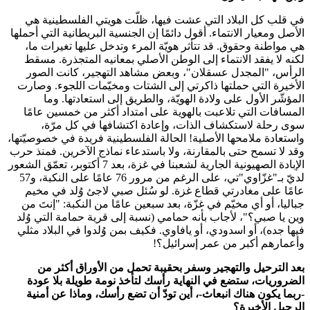
في قلب كل البلاد التي عشت فيها، ظلّت هويتي الفلسطينية هي
الأصل ومعيار الانتماء. أقول دائمًا إن الجنسية البريطانية التي أحملها
هي مواطنة وحقوق. قد تتأثر هويّة المرء وتدخل عليها تغيرات ما،
لكنه لا يفقد الانتماء إلى الوطن الأصلي بمعانيه المتجذرة. مسقط
الرأس، "المجدل عسقلان"، وبعض مشاهد التهجير، كانت الصور
الأخيرة التي حملتها ذاكرتي إلى الشتات ومخيّمات اللجوء. وصارت
المؤشّر الأول على ولادة الهويّة، والطريق إلى استعادتها. وما
المسافات التي تلاعبت بالهوية على امتداد أكثر من خمسين عامًا
سوى رحلة لاستكشاف الذات، وإعادة اكتشافها في كل مرّة،
واستعادة ملامحها الأصلية! الحالة الفلسطينية فريدة في خصوصيّتها،
وقد لا تسمح حتى بالمقارنة، ولا باستدعاء نماذج الآخرين. فمنذ حرب
الإبادة الصهيونية الجارية لشعبنا في غزة، بعد 7 أكتوبر، تعمّق الشعور
لديّ بـ"غزّاوي"تي، على الرغم من مرور 76 عامًا على النكبة، و57
عامًا على مغادرتي قطاع غزة. لو سُئل صبي لاجئ وُلد في مخيم
جباليا، أو أي مخيّم في غزّة، بعد سبعين عامًا من النكبة: "إنتَ من
وين يا صبي؟"، لأجاب بأنه حمامي (نسبة إلى قرية حمامة التي وُلد
فيها جده)، أو اسدودي، أو يافاوي. فكيف بمن وُلدوا في البلاد مثلي
وأعمارهم أكبر من عمر إسرائيل؟!
بعد الترحيل والتهجير وسفر بحقيبة تحمل من الأوراق أكثر من
الضروريات، ستضع في النهاية رأسك لتأخذ نومة طويلة بلا عودة
-ربما يكون هناك انبعاث-، أين تودّ أن تضع رأسك، وماذا عن أمنية
الرحيل الأخيرة؟