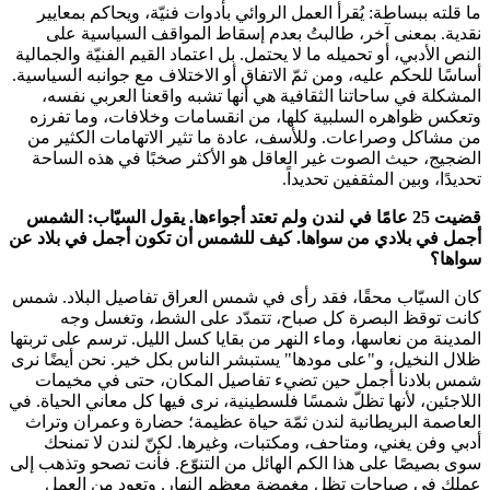
ما قلته ببساطة: يُقرأ العمل الروائي بأدوات فنيّة، ويحاكم بمعايير
نقدية. بمعنى آخر، طالبتُ بعدم إسقاط المواقف السياسية على
النص الأدبي، أو تحميله ما لا يحتمل. بل اعتماد القيم الفنيّة والجمالية
أساسًا للحكم عليه، ومن ثمّ الاتفاق أو الاختلاف مع جوانبه السياسية.
المشكلة في ساحاتنا الثقافية هي أنها تشبه واقعنا العربي نفسه،
وتعكس ظواهره السلبية كلها، من انقسامات وخلافات، وما تفرزه
من مشاكل وصراعات. وللأسف، عادة ما تثير الاتهامات الكثير من
الضجيج، حيث الصوت غير العاقل هو الأكثر صخبًا في هذه الساحة
تحديدًا، وبين المثقفين تحديداً.
قضيت 25 عامًا في لندن ولم تعتد أجواءها. يقول السيّاب: الشمس
أجمل في بلادي من سواها. كيف للشمس أن تكون أجمل في بلاد عن
سواها؟
كان السيّاب محقًا، فقد رأى في شمس العراق تفاصيل البلاد. شمس
كانت توقظ البصرة كل صباح، تتمدّد على الشط، وتغسل وجه
المدينة من نعاسها، وماء النهر من بقايا كسل الليل. ترسم على تربتها
ظلال النخيل، و"على مودها" يستبشر الناس بكل خير. نحن أيضًا نرى
شمس بلادنا أجمل حين تضيء تفاصيل المكان، حتى في مخيمات
اللاجئين، لأنها تظلّ شمسًا فلسطينية، نرى فيها كل معاني الحياة. في
العاصمة البريطانية لندن ثمّة حياة عظيمة؛ حضارة وعمران وتراث
أدبي وفن يغني، ومتاحف، ومكتبات، وغيرها. لكنّ لندن لا تمنحك
سوى بصيصًا على هذا الكم الهائل من التنوّع. فأنت تصحو وتذهب إلى
عملك في صباحات تظل مغمضة معظم النهار. وتعود من العمل