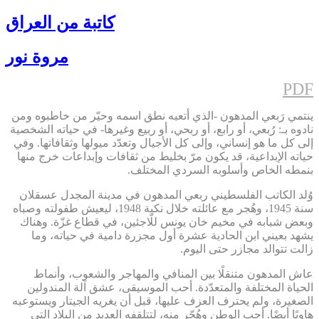
كاتبة من العراق
مروة نور
PDF
ينتمي رَبعي المدهون -الذي أتعبه نطق اسمه وحيّر من خاطبوه ومن
نادوه بـ: رُبعي، أو رابع، أو ربحي، أو ربيع وغيرها- في حياته الشخصية
إلى كل ما هو إنساني، وإلى كل الأجيال وتعدّد ميولها وثقافاتها. وفي
حياته الإبداعية، قد يكون مرّ بخليط من ثقافات وإبداعات خرج منها
بنمطه الخاص وأسلوبه السردي المختلف.
وُلد الكاتب الفلسطيني ربعي المدهون في مدينة المجدل عسقلان
سنة 1945، وهُجر مع عائلته خلال نكبة 1948، ليعيش طفولته وصباه
وبعض شبابه في مخيم خان يونس للّاجئين، في قطاع غزّة. وهناك
يشهد بعيني ابن الحادية عشرة أول مجزرة دامية في حياته، وما
زالت تتوالد مجازر حتى اليوم.
عاش المدهون متنقلًا بين المنافي والمهاجر والشعوب، وأنماط
الحياة المختلفة والمتعدّدة. أحب الموسيقى، عشق آلة المندولين
الصغيرة، ولم يحترف العزف عليها، قبل أن يغريه الجيتار ويستوعبه
هاويًا أيضًا. أحب الوطن وهُجّر منه، لتتلقفه العديد من البلاد التي