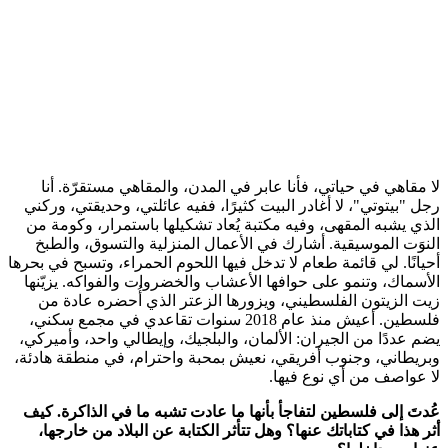
لا مقاهي في حياتي، فأنا عابر في المدن، والمقاهي مستقرّة. أنا
رجل "بيتوتي"، لا أغادر البيت كثيرًا، ففيه عائلتي، وحديقتي، وركني
الذي يشبه المقهى، وفيه مكتبة يُعاد تشكيلها باستمرار، وكومة من
النوَت الموسيقية. أشارك في الأعمال المنزلية والتسوق، والطبخ
أحيانًا. لي قائمة طعام لا تدخل فيها اللحوم الحمراء، وتسبح في بحرها
الأسماك، وتنمو على حوافها الأعشاب والخضروات والفواكه. يزيّنها
زيت الزيتون الفلسطيني، ويزورها الزعتر الذي أُحضره عادة من
فلسطين. أعيش منذ عام 2018 سنوات تقاعدي في مجمع سكني،
يضم عددًا من الجيران: الألمان، والبلجيك، وإيطالي واحد، وأميركي،
وبريطاني، وجنوب أفريقي، نعيش بمحبة واحترام، في منطقة هادئة،
لا عواصف من أي نوع فيها.
عُدتَ إلى فلسطين لتفاجأ بأنها ما عادت تشبه ما في الذاكرة. كيف
أثر هذا في كتاباتك عنها؟ وهل تتأثر الكتابة عن البلاد من خارجها،