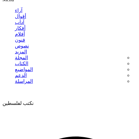
آراء
أقوال
آداب
أفكار
أفلام
فنون
نصوص
المزيد
المجلة
الكتاب
المواضيع
الدعم
المراسلة
نكتب لفلسطين