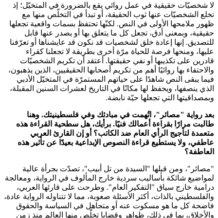
لا شخصيّات حقيقية في عمل روائي يقع بالضرورة في المتخيّل؛ إذ
تخلع الشخصيّات عنها ثوب الحقيقة، أو تبدأ في التخلّص منها مع
ظهور ملامحها الأولى في النص. لكنّها تحتفظ بسمات واقعية تجعلها
حقيقية، وبمعنى أدق، تجعل كل ما يتعلق بها أو يصدر عنها قابل
للتصديق. إنها إعادة خلق لشخصيات قد نكون قد عايشناها أو تعرّفنا
عليها، ومنحها فرصة للحياة مرّة أخرى بطريقة لا تجعلنا كقراء
قادرين على تكذيبها أو نفي حقيقتها. أعتقد أن تكريم الشخصيّات
والاحتفاء بها روائيًا أهم من تكريم أصحابها الحقيقيين، الذين يذهبون،
فيما يبقى النص شاهدًا على حياتهم المستمرّة في المتخيّل الأدبي
الذي ينصفها، ويحفظ لها مكانًا في التاريخ لعشرات السنين المقبلة،
وبمصداقيتها التي تجعلها حيّة نابضة.
بعد رواية "مصائر"، اتُهمت في مبادئك وفي فلسطينيتك. وهنا
طالبت مرارًا بقراءة أعمالك فنيًا. برأيك، هل سطحية القراءة هذه
متعمدة لتأجيج الرأي العام ضد الكاتب؟ أو إن القارئ العربي
عاطفي، ولا يستطيع قراءة النصوص الإبداعية بعيدًا عن تأثير هذه
العاطفة؟
"مصائر"، ومن قبلها "السيدة من تل أبيب"، تصدّت بجرأة عالية
لمواضيع شائكة بأساليب سردية خارج المألوف في الرواية، ومعالجة
درامية خارج سياق "التفكير العام". وطرحت على قارئها العربي،
والفلسطيني بالذات، أكثر الأسئلة صعوبة، مما لا تتناوله الرواية عادة،
فاضحة كل ما هو مسكوت عنه أو متجاهل في السياسة والحقوق
والأخلاق، بما في ذلك، ظواهر وقضايا تخلّص منها العالم منذ زمن