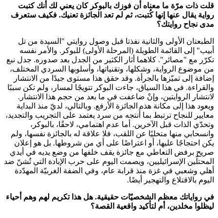
قلت ذات مرّة ما معناه أن فوزك بالبوكر كان يعني لك أنك كتبت
رواية يقال عنها إنها كُتبت، ثم لم تعد الجائزة تعنيك. فكيف ستعرف
مدى نجاح روايتك؟
الطبعتان الأولى والثانية نفذتا قبل وصول روايتي "السيدة من تل
أبيب" إلى القائمة الطويلة (المرحلة الأولى) للبوكر. والأمر نفسه
تكرّر مع "مصائر". كلاهما أثار الكثير من الجدل بعد صدوره. جدل نبع
من موضوع الرواية، وشكلها، وتقنياتها، وأسلوبها السردي المختلف،
إضافة إلى تميّزها بالجرأة. وقد حقق هذا مستوى جيدًا من الانتشار
والقراءة. في هذا السياق، جاءت البوكر تتويجًا لمسار، ولم تكن سببًا
لانتشار الروايتين، وإنْ ضاعفت في ما بعد من حجم هذا الانتشار.
ويعود هذا إلى مكانة هذه الجائزة الأرفع. وبالتالي، لديّ منذ البداية
معايير للنجاح ترتبط بما أُنتجه من سرد يعتمد على التجريب والتجديد،
وتحدّي الذات قبل الآخرين. أما عدم اهتمامي، لاحقًا، بالبوكر،
وانسحابي منها متخليًا عن اللقب، فلا علاقة له بالجائزة نفسها، ولم
يكن احتجاجًا عليها، أو اعتراضًا على أي من شروطها. بل هو إعلان
صريح برفض التعاطي مع جائزة يقف خلفها من وضع يديه في أيدي
المحتلّين الإسرائيليين، ويصمت اليوم على حرب الإبادة التي تُشنّ ضد
أهلي وشعبي في غزة منذ قرابة عام، وفي الضفة الغربيّة المهدّدة
اليوم بالاقتلاع والتهجير أيضًا.
في رواياتك معظم الشخصيّات حقيقية. هل هذا تكريم لهم وهم أحياء
ليظلوا مخلدين، أم لتأكيد واقعية القصة؟