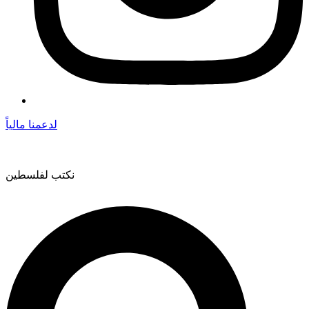
لدعمنا مالياً
نكتب لفلسطين