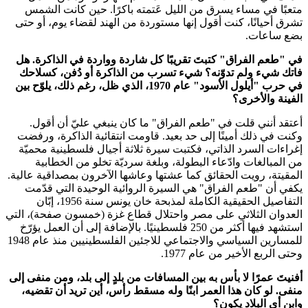
متعبًا في مساء يسرق من الليل عَتمته باكرًا. حين كانت الشمس
تشرق أحيانًا، كنت أقول إنها مستوردة من الهند لقضاء يوم، أو حتى
بضع ساعات.
في "طعم الفراق" كتبتَ تقريبًا كل شاردة وواردة في الذاكرة. هل
فاتك شيء ولم تدوّنه؟ شيء تسرب من الذاكرة أو دُفن، كسلاحك
في حرب "أيلول الأسود" عام 1970، الذي ظل، رغم ذلك، يلوّح بين
الفينة والأخرى؟
أعتقد أنني قلت في "طعم الفراق" ما كان ينبغي عليّ أن أقول.
وكنت في ذلك أمينًا إلى حد بعيد. قاومت انتقائية الذاكرة، ورفضت
إغراءات السرد الذاتي، فكتبت سيرة ثلاثة أجيال فلسطينية محميّة
من المبالغات وادّعاء البطولة، وبلغة سرديّة تخلو من الخطابية
المقيتة، رويت الحقائق كما عشتها وعاشها الآخرون بمصداقية عالية.
يكفي أن "طعم الفراق" هي السيرة الروائية الوحيدة التي قدّمت
التفاصيل الحقيقية الكاملة لمذبحة خان يونس سنة 1956، إبّان
العدوان الثلاثي على مصر واحتلال قطاع غزة (خمسون صفحة)، التي
استشهد فيها أكثر من 250 فلسطينيًا. بالإضافة إلى أن العمل يؤرّخ
للمسارين السياسي والاجتماعي للاجئين الفلسطينيين منذ عام 1948
وحتى الربع الأخير من عام 1977.
أفنيتَ عمرًا لا بأس به بين المسافات من بلدٍ إلى بلد، ومن منفى إلى
منفى. لو كان هذا العمر ابنًا وله مسقط رأس، أين تريد أن تقضيه،
وابن أي البلاد يكون؟