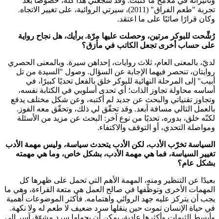
وتأثيراته في ملامح ما كتبت. وقد شجّعني هذا كله، خصوصًا بعد
تجربة "طعم الفراق" (2011)، سيرتي الروائية، على تغيير الاتجاه.
وكان قرارًا صائبًا على ما اعتقد.
رُشِّحت للبوكر مرتين، وحصلت عليها مرّة. برأيك، هل نجاح رواية
على حساب أخرى تجعل الكاتب في مأزق؟
لديّ، بالمعنى العام، ثلاث روايات، إحداهن سيرة. وبالمعنى الحصري
روايتان، تنحصر فيهما الإجابة عن السؤال. وصول "السيدة من تل
أبيب" إلى المرحلة النهائية للبوكر خلق بالفعل تحديًا كبيرًا، في
أساسه محاولة تجاوز الذات؛ أي تحدى أسلوبي في الكتابة نفسه،
وتجاوز تقنياتي والبحث عن جديد لم أكتبه، وعن شكل مختلف يدفع
بالعمل التالي مسافة أبعد. وقد تحقّق لي ذلك، وتحقّق معه الفوز.
لكنّه خلق، بدوره، تحديًا من نوع آخر: البحث عن مزيد من الأسئلة
ومواصلة التحدي، أو التوقف والاكتفاء.
السياسة تخرّب الأدب، لكن الأدب يتحدث سياسة، وليس مهمة الأدب
تغيير السياسة، فما هي مهمة الأدب، بشكل خاص، وما هي مهمته
بشكل عام؟
بعيدًا عن التنظير ومنه، المهمة الأهم التي تحمل على ظهرها كل
المهمات الأخرى وتوظّفها في صالح العمل هي متعة القراءة، وهي ما
يجب أن يتركز عليه جهد الروائي واهتمامه. فأكثر الموضوعات أهمية
في حياة الإنسان تموت حين ينقلها سرد ضعيف لا طعم له ولا نكهة.
وأبسط الثيمات وأكثرها عادية، يمكن أن يحملها سرد مشوّق آسر إلى