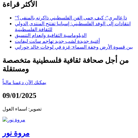
الأكثر قراءة
"ذا غاليري": كيف حمى الفن الفلسطيني ذاكرته بالمنفى؟
انتقادات إلى الوفد الفلسطيني: إسبانيا تفتتح المنتدى الدولي
للثقافة الفلسطينية
الدبلوماسية الثقافية وانعدام التنسيق
أغنية جديدة لشب جديد تهاجم سانت ليفانت
بين قسوة الأرض وخفة السماء: غزة في لوحات خالد حوراني
من أجل صحافة ثقافية فلسطينية متخصصة
ومستقلة
يمكنك الآن دعمنا مالياً
09/01/2025
تصوير: اسماء الغول
مروة نور