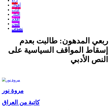
آراء
أقوال
آداب
أفكار
أفلام
فنون
نصوص
ربعي المدهون: طالبت بعدم
إسقاط المواقف السياسية على
النص الأدبي
مروة نور
كاتبة من العراق