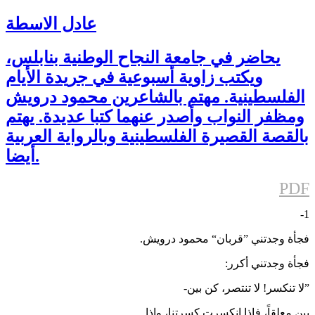
عادل الاسطة
يحاضر في جامعة النجاح الوطنية بنابلس،
ويكتب زاوية أسبوعية في جريدة الأيام
الفلسطينية. مهتم بالشاعرين محمود درويش
ومظفر النواب وأصدر عنهما كتبا عديدة. يهتم
بالقصة القصيرة الفلسطينية وبالرواية العربية
أيضا.
PDF
1-
فجأة وجدتني ”قربان“ محمود درويش.
فجأة وجدتني أكرر:
”لا تنكسر! لا تنتصر، كن بين-
بين معلقاً، فإذا انكسرت كسرتنا، وإذا