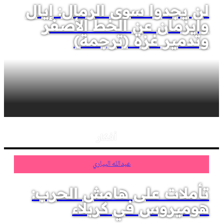
لن يجدوا سوى الرمال: إيال
وايزمان عن الخط الأصفر
وتدمير غزة (ترجمة)
أفكار
عبدالله البياري
تأملات على هامش الحرب:
هوميروس في كربلاء