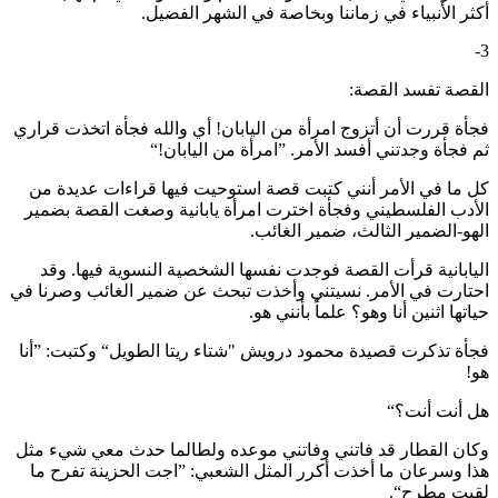
أكثر الأنبياء في زماننا وبخاصة في الشهر الفضيل.
3-
القصة تفسد القصة:
فجأة قررت أن أتزوج امرأة من اليابان! أي والله فجأة اتخذت قراري
ثم فجأة وجدتني أفسد الأمر. ”امرأة من اليابان!“
كل ما في الأمر أنني كتبت قصة استوحيت فيها قراءات عديدة من
الأدب الفلسطيني وفجأة اخترت امرأة يابانية وصغت القصة بضمير
الهو-الضمير الثالث، ضمير الغائب.
اليابانية قرأت القصة فوجدت نفسها الشخصية النسوية فيها. وقد
احتارت في الأمر. نسيتني وأخذت تبحث عن ضمير الغائب وصرنا في
حياتها اثنين أنا وهو؟ علماً بأنني هو.
فجأة تذكرت قصيدة محمود درويش "شتاء ريتا الطويل“ وكتبت: ”أنا
هو!
هل أنت أنت؟“
وكان القطار قد فاتني وفاتني موعده ولطالما حدث معي شيء مثل
هذا وسرعان ما أخذت أكرر المثل الشعبي: ”اجت الحزينة تفرح ما
لقيت مطرح“.