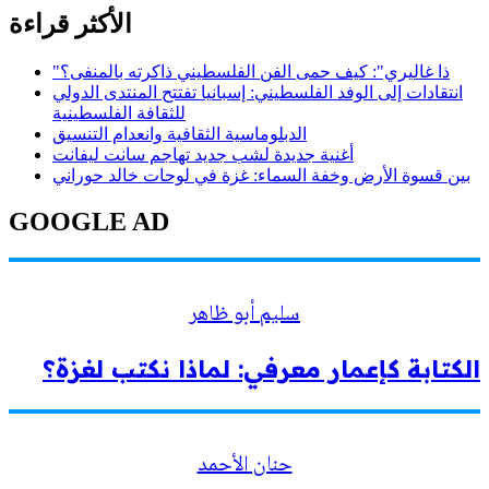
الأكثر قراءة
"ذا غاليري": كيف حمى الفن الفلسطيني ذاكرته بالمنفى؟
انتقادات إلى الوفد الفلسطيني: إسبانيا تفتتح المنتدى الدولي
للثقافة الفلسطينية
الدبلوماسية الثقافية وانعدام التنسيق
أغنية جديدة لشب جديد تهاجم سانت ليفانت
بين قسوة الأرض وخفة السماء: غزة في لوحات خالد حوراني
GOOGLE AD
سليم أبو ظاهر
الكتابة كإعمار معرفي: لماذا نكتب لغزة؟
حنان الأحمد