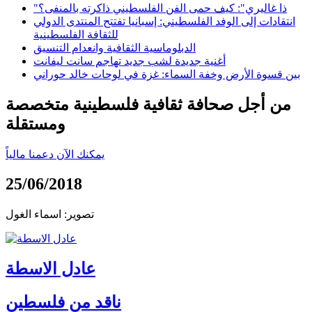
"ذا غاليري": كيف حمى الفن الفلسطيني ذاكرته بالمنفى؟
انتقادات إلى الوفد الفلسطيني: إسبانيا تفتتح المنتدى الدولي
للثقافة الفلسطينية
الدبلوماسية الثقافية وانعدام التنسيق
أغنية جديدة لشب جديد تهاجم سانت ليفانت
بين قسوة الأرض وخفة السماء: غزة في لوحات خالد حوراني
من أجل صحافة ثقافية فلسطينية متخصصة
ومستقلة
يمكنك الآن دعمنا مالياً
25/06/2018
تصوير: اسماء الغول
عادل الاسطة
ناقد من فلسطين