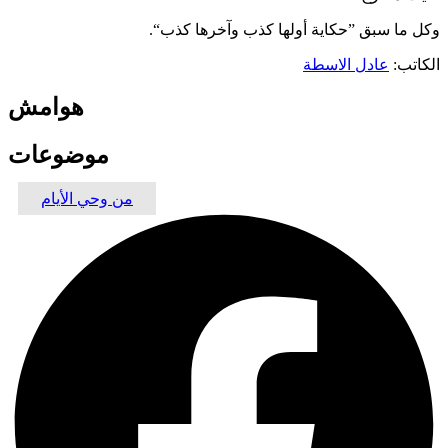
وكل ما سبق ”حكاية أولها كذب وآخرها كذب“.
الكاتب:
عادل الاسطة
هوامش
موضوعات
من وحي الأيام