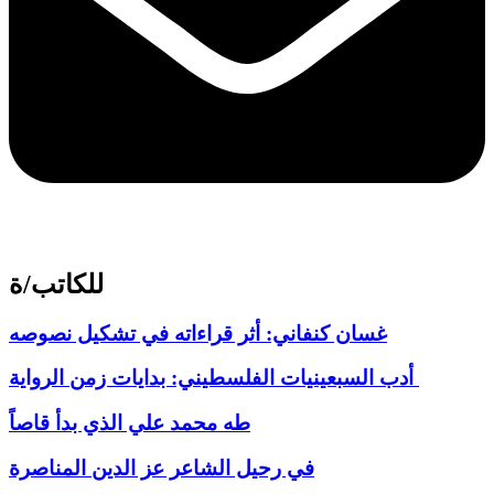
للكاتب/ة
غسان كنفاني: أثر قراءاته في تشكيل نصوصه
أدب السبعينيات الفلسطيني: بدايات زمن الرواية
طه محمد علي الذي بدأ قاصاً
في رحيل الشاعر عز الدين المناصرة