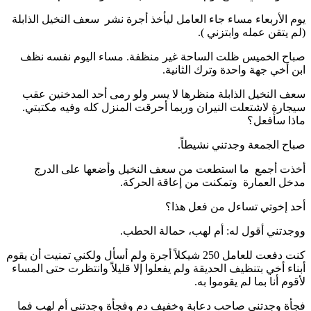
يوم الأربعاء مساء جاء العامل ليأخذ أجرة نشر سعف النخيل الذابلة
(لم يتقن عمله وابتزني ).
صباح الخميس ظلت الساحة غير منظفة. مساء اليوم نفسه نظف
ابن أخي جهة واحدة وترك الثانية.
سعف النخيل الذابلة منظرها لا يسر ولو رمى أحد المدخنين عقب
سيجارة لاشتعلت النيران وربما أحرقت المنزل كله وفيه مكتبتي.
ماذا سأفعل؟
صباح الجمعة وجدتني نشيطاً.
أخذت أجمع ما استطعت من سعف النخيل وأضعها على الدرج
مدخل العمارة وتمكنت من إعاقة الحركة.
أحد إخوتي تساءل من فعل هذا؟
ووجدتني أقول له: أم لهب، حمالة الحطب.
كنت دفعت للعامل 250 شيكلاً أجرة ولم أسأل ولكني تمنيت أن يقوم
أبناء أخي بتنظيف الحديقة ولم يفعلوا إلا قليلاً وانتظرت حتى المساء
لأقوم أنا بما لم يقوموا به.
فجأة وجدتني صاحب دعابة وخفيف دم وفجأة وجدتني أم لهب فما