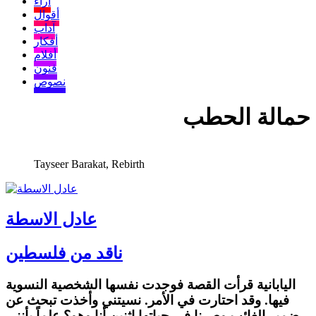
آراء
أقوال
آداب
أفكار
أفلام
فنون
نصوص
حمالة الحطب
Tayseer Barakat, Rebirth
عادل الاسطة
ناقد من فلسطين
اليابانية قرأت القصة فوجدت نفسها الشخصية النسوية
فيها. وقد احتارت في الأمر. نسيتني وأخذت تبحث عن
ضمير الغائب وصرنا في حياتها اثنين أنا وهو؟ علماً بأنني