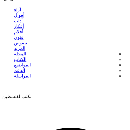
آراء
أقوال
آداب
أفكار
أفلام
فنون
نصوص
المزيد
المجلة
الكتاب
المواضيع
الدعم
المراسلة
نكتب لفلسطين