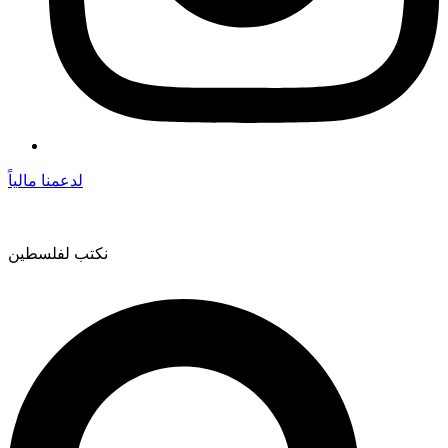
لدعمنا مالياً
نكتب لفلسطين