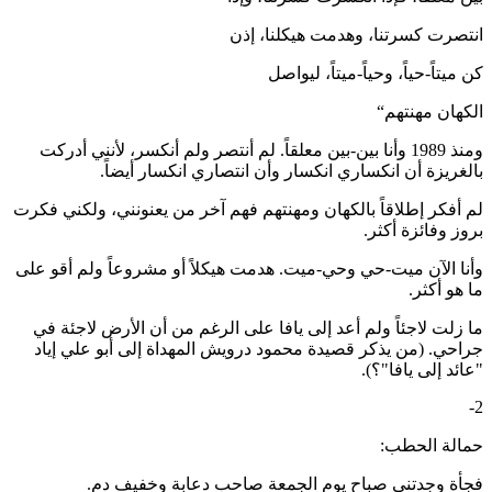
انتصرت كسرتنا، وهدمت هيكلنا، إذن
كن ميتاً-حياً، وحياً-ميتاً، ليواصل
الكهان مهنتهم“
ومنذ 1989 وأنا بين-بين معلقاً. لم أنتصر ولم أنكسر، لأنني أدركت
بالغريزة أن انكساري انكسار وأن انتصاري انكسار أيضاً.
لم أفكر إطلاقاً بالكهان ومهنتهم فهم آخر من يعنونني، ولكني فكرت
بروز وفائزة أكثر.
وأنا الآن ميت-حي وحي-ميت. هدمت هيكلاً أو مشروعاً ولم أقو على
ما هو أكثر.
ما زلت لاجئاً ولم أعد إلى يافا على الرغم من أن الأرض لاجئة في
جراحي. (من يذكر قصيدة محمود درويش المهداة إلى أبو علي إياد
"عائد إلى يافا"؟).
2-
حمالة الحطب:
فجأة وجدتني صباح يوم الجمعة صاحب دعابة وخفيف دم.