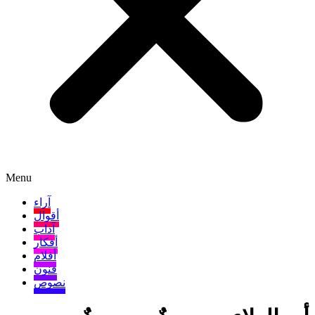
Menu
آراء
أقوال
آداب
أفكار
أفلام
فنون
نصوص