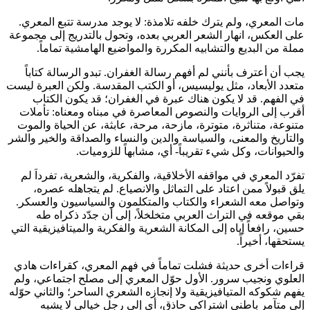
مات المعري، ولم يترك خلفه تلامذة: لا يوجد مدرسة تتبع المعري.
على العكس، انهار الشعر العربي بعده، وتحول بالتدريج إلى مجموعة
مملة من البديع والتشابيه المكررة والمواضيع الهامشية تماماً.
يجب أن أعترف بأنني لم أفهم رسالة الغفران. تبدو الرسالة كتاباً
متعدد الأبعاد، مثل يوليسيس، أو الكتب المقدسة. ولكن العبرة ليست
في الفهم. قد لا يكون هناك عبرة في الغفران؛ قد يكون الكتاب
أقرب إلى الروايات والنصوص المعاصرة في مبناه ومعناه: تأملات
متنوعة، متناثرة، متوترة، مازحة، مرحة، عابثة، عن الحياة والموت
والتاريخ والمعنى، والسياسة والدين والنساء والصداقة والخير والشر
والحيوانات، وكل شيء تقريباً- أي، مشابهاً للزوميات.
تفرّد المعري في مواقفه الأخلاقية، والفكرية، والشعرية، تفرداَ لم
يلق قبولاً ممن اعتاد على التماثل والانصياع. لم يتجاهله عصره،
وتواصل معه الشعراء والكتاب والمتكلمون والسياسيون والعسكر.
بقي موقعه في التراث العربي متخلخلاً، إلى أن جدّد ذكراه طه
حسين، رافعاً إياه إلى المكانة الشعرية والفكرية والميتافيزيقية التي
يستحقها، أخيراً.
قراءات أخرى حديثة فشلت تماماً في فهم المعري، كقراءات هادي
العلوي ونجيب سرور. الأول حوّل المعري إلى مصلح اجتماعي، ولم
يفهم شكوكه المتيافيزيقية ولا إنجازه الشعري الساحر؛ والثاني حوّله
إلى متآمر باطني اشتراكي حاذق، أي إلى رجل خيالي لا يشبه