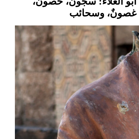
أبو العلاء: سجونٌ، حصونٌ،
غصونٌ، وسحائب