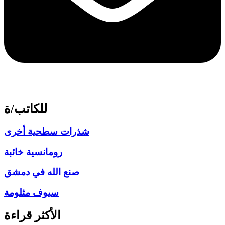
للكاتب/ة
شذرات سطحية أخرى
رومانسية خائبة
صنع الله في دمشق
سيوف مثلومة
الأكثر قراءة