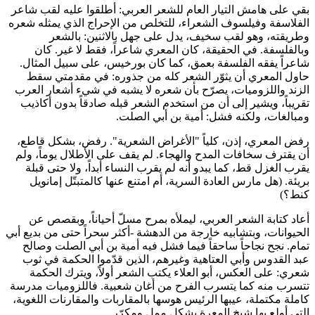
بقي على هامش التيار العام للشعر العربي: أطلقوا عليه لقب شاعر
الفلاسفة وفيلسوف الشعراء، للتخلص من الإحراج الذي يمثله شعره
وطريقته، وهو لقب سخيف، يدل على جهل بالاثنين: بالشعر
وبالفلسفة. في الحقيقة، كان المعري شاعراً، فقط لا غير. كان
شاعراً يفقه الفلسفة بعمق، كما كان بورخيس، على سبيل المثال.
حاول المعري أن يثوّر الشعر كله من جذوره: في مقدمتي سقط
الزند واللزوميات، يصرّح بأن شعره لا يشبه في شيء أشعار العرب
تقريباً، ويشير إلى أن من استخدم الشعر قبله صادقاً بدون أكاذيب
ومبالغات، ولكنه فشل: أمية بن أبي الصلت.
رفض المعري، إذن، كلياً "الأغراض الشعرية". رفض، بشكل قاطع،
أن يقترف سخافات المدح والهجاء. لم يقف على الأطلال يوماً، ولم
يقرب الغزل قط، كما يبدو أنه لم يقرب النساء أبداً، ولا حتى قبلة
بريئة. (هل مارس العادة السرية، أم امتنع عنها كالمتبتّل إمانويل
كنط؟)
أعاد كتابة الشعر العربي، ليملأه بمرح مسلّ أحياناً، وبقصص عن
الحيوانات، وبتشابيه خارجة من الدهشة -أكثر سحراً حتى من بديع أبي
تمام. نجح نجاحاً ساحقاً فيما فشل فيه أمية بن أبي الصلت وصالح
عبد القدوس وأبي العتاهية وغيرهم، الذين قدّموا الحكمة في ثوب
شعري: على العكس، أبو العلاء يكتب الشعر أولاً، ويترك الحكمة
تتسرب منه كما يتسرب الفرح من أغان شعبية. فاللزوميات مدرسة
كاملة مكتملة، عيبها الرئيس هوسها بالمقاربات والمقارنات اللغوية،
التي أولع بها شيخ المعرة بشكل ممل ومكرّر.