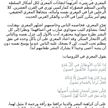
المعري في شيء. أغرتهما انتقادات المعري لكل أشكال السلطة
والدين المنظّم فتصوّراه كماركسي ثوري في القرن العشرين. كلا
الرجلين قرأ في المعري نفسه وآماله، متجاهلاً المعري الحقيقي،
وهو أمر يتكرر كثيراً في الأدب والفكر العربي الحديث.
تفرّد المعري، فخاصمه الناس وخاصمهم. اشتُهر المعري -وهدايت
أيضاً- بتشاؤم كئيب سوداوي ضارب في أعماقهما؛ ونظرا إلى كل
البشر نظرة سوداوية محتقِرة، أدت بالأول إلى عزل نفسه وبالثاني
إلى الانتحار المبكر. وقد اعتاد المعري على أن يأكل وحده في نفق
مظلم تحت البيت، كي لا يضحك عليه الناس عندما يوسخ نفسه دون
أن ينتبه: أعمى وحيداً لا يشارك البشر طعامهم أبداً.
يقول المعري في اللزوميات:
إِذا عُدَّتِ الأَوطانُ في كُلِّ بَلدَةٍ
لِقَومٍ سُجوناً، فَالقُبورُ حُصونُ
وَما كانَ هَذا العَيشُ إِلّا إِذالَةً
فَعَلَّ تُراباً بِالحِمامِ يَصونُ
فَكُن بَعضَ أَشجارٍ تَقَضَّت أُصولُها
وَلَم يَبقَ في الدُنيا لَهُنَّ غُصونُ!
على أن كراهية البشر والدينا ترافقا مع رأفة ورحمة لا مثيل لهما،