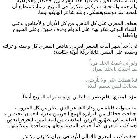
رأفة شملت الحيوانات كلها. هذا التلازم بين الاحتقار والكراهية
والرحمة والمحبة، قد يكون متكرراً في التاريخ. ربما، نستطيع أن
نلمحه عند دوستويفسكي، وعند شاعر الهايكو إيسا.
يعطف المعري على كل الناس، من كل الأديان والأجناس، وعلى
النساء اللواتي شهّر بهنّ على الدوام وخاف منهنّ، وعلى الشيوخ
والاطفال.
في أحد أشهر أبيات الشعر العربي، يناقض المعري كل وحدته وعزلته
وحقده على البشر، قائلاً برقّة أبويّة جيّاشة:
ولو أني حُبيتُ الخلد فرداً
لما أحببتُ بالخلد انفرادا
فلا هطلتْ علي ولا بأرضي
سحائبُ ليس تنتظم البلادا
تفرّد المعري، فلم يغفر له الناس، ولم يغفر له التاريخ أيضاً.
بعد سنوات قليلة من وفاة الشاعر الذي سخر من كل الحروب،
اجتاحت جحافل من البرابرة الهمج الغربيين معرة النعمان، تحت راية
الصليب، كي يطهّروا الارض المقدسة من المسلمين، ليحرقوا بعض
أهم كتب المعري، كما أحرقوا المدينة وأهلها ومساجدها ومكتباتها.
اختفت كتب المعري تلك إلى الأبد، في نيران لا تبقي ولا تذر.