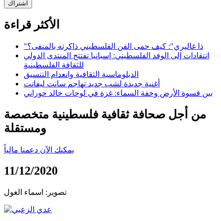
اشتراك
الأكثر قراءة
"ذا غاليري": كيف حمى الفن الفلسطيني ذاكرته بالمنفى؟
انتقادات إلى الوفد الفلسطيني: إسبانيا تفتتح المنتدى الدولي
للثقافة الفلسطينية
الدبلوماسية الثقافية وانعدام التنسيق
أغنية جديدة لشب جديد تهاجم سانت ليفانت
بين قسوة الأرض وخفة السماء: غزة في لوحات خالد حوراني
من أجل صحافة ثقافية فلسطينية متخصصة
ومستقلة
يمكنك الآن دعمنا مالياً
11/12/2020
تصوير: اسماء الغول