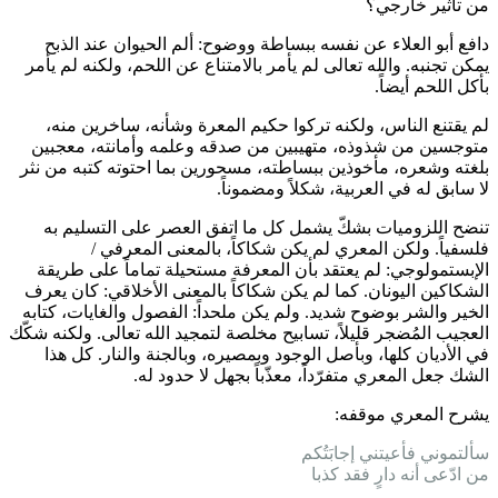
من تأثير خارجي؟
دافع أبو العلاء عن نفسه ببساطة ووضوح: ألم الحيوان عند الذبح
يمكن تجنبه. والله تعالى لم يأمر بالامتناع عن اللحم، ولكنه لم يأمر
بأكل اللحم أيضاً.
لم يقتنع الناس، ولكنه تركوا حكيم المعرة وشأنه، ساخرين منه،
متوجسين من شذوذه، متهيبين من صدقه وعلمه وأمانته، معجبين
بلغته وشعره، مأخوذين ببساطته، مسحورين بما احتوته كتبه من نثر
لا سابق له في العربية، شكلاً ومضموناً.
تنضح اللزوميات بشكّ يشمل كل ما اتفق العصر على التسليم به
فلسفياً. ولكن المعري لم يكن شكاكاً، بالمعنى المعرفي /
الإبستمولوجي: لم يعتقد بأن المعرفة مستحيلة تماماً على طريقة
الشكاكين اليونان. كما لم يكن شكاكاً بالمعنى الأخلاقي: كان يعرف
الخير والشر بوضوح شديد. ولم يكن ملحداً: الفصول والغايات، كتابه
العجيب المُضجر قليلاً، تسابيح مخلصة لتمجيد الله تعالى. ولكنه شكّك
في الأديان كلها، وبأصل الوجود وبمصيره، وبالجنة والنار. كل هذا
الشك جعل المعري متفرّداً، معذّباً بجهل لا حدود له.
يشرح المعري موقفه:
سألتموني فأعيتني إجابَتُكم
من ادّعى أنه دارٍ فقد كذبا