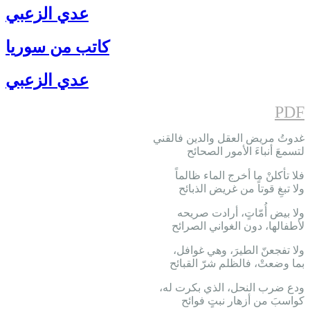
عدي الزعبي
كاتب من سوريا
عدي الزعبي
PDF
غدوتُ مريض العقل والدين فالقني
لتسمعَ أنباءَ الأمور الصحائح
فلا تأكلنْ ما أخرج الماء ظالماً
ولا تبغِ قوتاً من غريض الذبائح
ولا بيض أُمّاتٍ، أرادت صريحه
لأطفالها، دون الغواني الصرائح
ولا تفجعنّ الطيرَ، وهي غوافل،
بما وضعتْ، فالظلم شرّ القبائح
ودع ضرب النحل، الذي بكرت له،
كواسبَ من أزهار نبتٍ فوائح