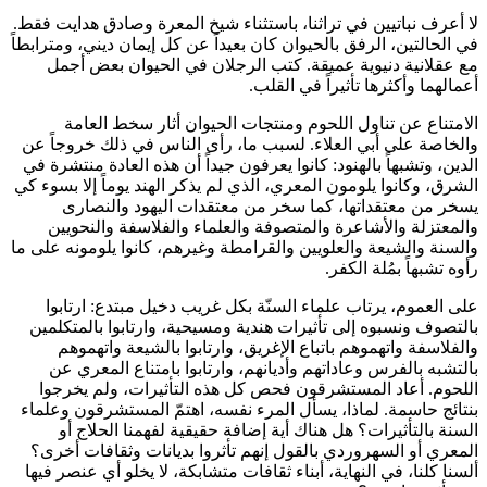
لا أعرف نباتيين في تراثنا، باستثناء شيخ المعرة وصادق هدايت فقط.
في الحالتين، الرفق بالحيوان كان بعيداً عن كل إيمان ديني، ومترابطاً
مع عقلانية دنيوية عميقة. كتب الرجلان في الحيوان بعض أجمل
أعمالهما وأكثرها تأثيراً في القلب.
الامتناع عن تناول اللحوم ومنتجات الحيوان أثار سخط العامة
والخاصة على أبي العلاء. لسبب ما، رأى الناس في ذلك خروجاً عن
الدين، وتشبهاً بالهنود: كانوا يعرفون جيداً أن هذه العادة منتشرة في
الشرق، وكانوا يلومون المعري، الذي لم يذكر الهند يوماً إلا بسوء كي
يسخر من معتقداتها، كما سخر من معتقدات اليهود والنصارى
والمعتزلة والأشاعرة والمتصوفة والعلماء والفلاسفة والنحويين
والسنة والشيعة والعلويين والقرامطة وغيرهم، كانوا يلومونه على ما
رأوه تشبهاً بمُلة الكفر.
على العموم، يرتاب علماء السنّة بكل غريب دخيل مبتدع: ارتابوا
بالتصوف ونسبوه إلى تأثيرات هندية ومسيحية، وارتابوا بالمتكلمين
والفلاسفة واتهموهم باتباع الإغريق، وارتابوا بالشيعة واتهموهم
بالتشبه بالفرس وعاداتهم وأديانهم، وارتابوا بامتناع المعري عن
اللحوم. أعاد المستشرقون فحص كل هذه التأثيرات، ولم يخرجوا
بنتائج حاسمة. لماذا، يسأل المرء نفسه، اهتمّ المستشرقون وعلماء
السنة بالتأثيرات؟ هل هناك أية إضافة حقيقية لفهمنا الحلاج أو
المعري أو السهروردي بالقول إنهم تأثروا بديانات وثقافات أخرى؟
ألسنا كلنا، في النهاية، أبناء ثقافات متشابكة، لا يخلو أي عنصر فيها