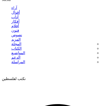
آراء
أقوال
آداب
أفكار
أفلام
فنون
نصوص
المزيد
المجلة
الكتاب
المواضيع
الدعم
المراسلة
نكتب لفلسطين