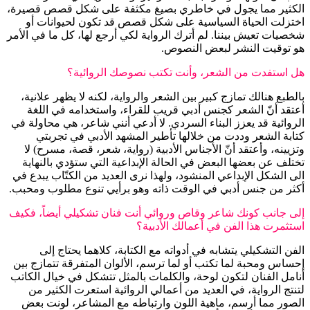
الكثير مما يجول في خاطري بصيغ مكثفة على شكل قصص قصيرة،
اختزلت الحياة السياسية على شكل قصص قد تكون لحيوانات أو
شخصيات تعيش بيننا. لم أترك الرواية لكي أرجع لها، كل ما في الأمر
هو توقيت النشر لبعض النصوص.
هل استفدت من الشعر، وأنت تكتب نصوصك الروائية؟
بالطبع هنالك تمازج كبير بين الشعر والرواية، لكنه لا يظهر علانية،
أعتقد أنّ الشعر كجنس أدبي قريب للقراء، واستخدامه في اللغة
الروائية قد يعزز البناء السردي. لا أدعي أنني شاعر، هي محاولة في
كتابة الشعر وددت من خلالها تأطير المشهد الأدبي في تجربتي
وتزيينه، وأعتقد أنّ الأجناس الأدبية (رواية، شعر، قصة، مسرح) لا
تختلف عن بعضها البعض في الحالة الإبداعية التي ستؤدي بالنهاية
الى الشكل الإبداعي المنشود، ولهذا نرى العديد من الكتّاب يبدع في
أكثر من جنس أدبي في الوقت ذاته وهو برأيي تنوع مطلوب ومحبب.
إلى جانب كونك شاعر وقاص وروائي أنت فنان تشكيلي أيضاً، فكيف
استثمرت هذا الفن في أعمالك الأدبية؟
الفن التشكيلي يتشابه في أدواته مع الكتابة، كلاهما يحتاج إلى
إحساس ومحبة لما تكتب أو لما ترسم، الألوان المتفرقة تتمازج بين
أنامل الفنان لتكون لوحة، والكلمات بالمثل تتشكل في خيال الكاتب
لتنتج الرواية، في العديد من أعمالي الروائية استعرت الكثير من
الصور مما أرسم، ماهية اللون وارتباطه مع المشاعر، لونت بعض