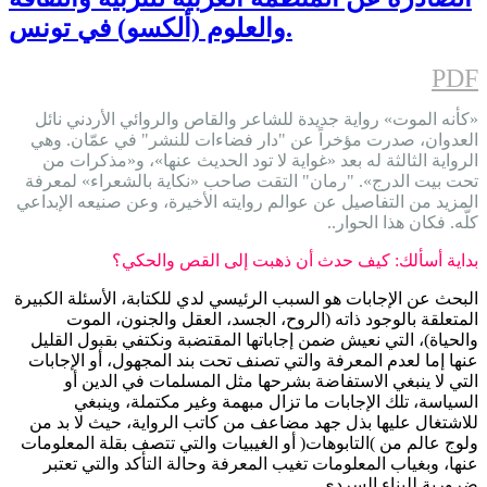
والعلوم (ألكسو) في تونس.
PDF
«كأنه الموت» رواية جديدة للشاعر والقاص والروائي الأردني نائل
العدوان، صدرت مؤخراً عن "دار فضاءات للنشر" في عمّان. وهي
الرواية الثالثة له بعد «غواية لا تود الحديث عنها»، و«مذكرات من
تحت بيت الدرج». "رمان" التقت صاحب «نكاية بالشعراء» لمعرفة
المزيد من التفاصيل عن عوالم روايته الأخيرة، وعن صنيعه الإبداعي
كلّه. فكان هذا الحوار..
بداية أسألك: كيف حدث أن ذهبت إلى القص والحكي؟
البحث عن الإجابات هو السبب الرئيسي لدي للكتابة، الأسئلة الكبيرة
المتعلقة بالوجود ذاته (الروح، الجسد، العقل والجنون، الموت
والحياة)، التي نعيش ضمن إجاباتها المقتضبة ونكتفي بقبول القليل
عنها إما لعدم المعرفة والتي تصنف تحت بند المجهول، أو الإجابات
التي لا ينبغي الاستفاضة بشرحها مثل المسلمات في الدين أو
السياسة، تلك الإجابات ما تزال مبهمة وغير مكتملة، وينبغي
للاشتغال عليها بذل جهد مضاعف من كاتب الرواية، حيث لا بد من
ولوج عالم من )التابوهات( أو الغيبيات والتي تتصف بقلة المعلومات
عنها، وبغياب المعلومات تغيب المعرفة وحالة التأكد والتي تعتبر
ضرورية للبناء السردي.