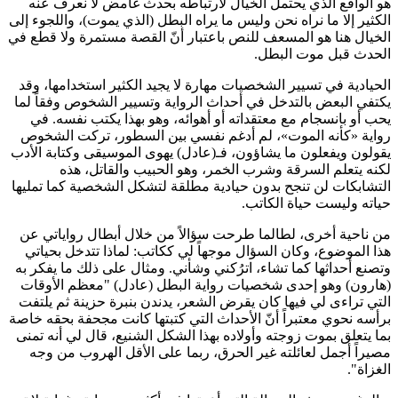
هو الواقع الذي يحتمل الخيال لارتباطه بحدث غامض لا نعرف عنه
الكثير إلا ما نراه نحن وليس ما يراه البطل (الذي يموت)، واللجوء إلى
الخيال هنا هو المسعف للنص باعتبار أنّ القصة مستمرة ولا قطع في
الحدث قبل موت البطل.
الحيادية في تسيير الشخصيات مهارة لا يجيد الكثير استخدامها، وقد
يكتفي البعض بالتدخل في أحداث الرواية وتسيير الشخوص وفقاً لما
يحب أو بانسجام مع معتقداته أو أهوائه، وهو بهذا يكتب نفسه. في
رواية «كأنه الموت»، لم أدغم نفسي بين السطور، تركت الشخوص
يقولون ويفعلون ما يشاؤون، فـ(عادل) يهوى الموسيقى وكتابة الأدب
لكنه يتعلم السرقة وشرب الخمر، وهو الحبيب والقاتل، هذه
التشابكات لن تنجح بدون حيادية مطلقة لتشكل الشخصية كما تمليها
حياته وليست حياة الكاتب.
من ناحية أخرى، لطالما طرحت سؤالاً من خلال أبطال رواياتي عن
هذا الموضوع، وكان السؤال موجهاً لي ككاتب: لماذا تتدخل بحياتي
وتصنع أحداثها كما تشاء، اترُكني وشأني. ومثال على ذلك ما يفكر به
(هارون) وهو إحدى شخصيات رواية البطل (عادل) "معظم الأوقات
التي تراءى لي فيها كان يقرض الشعر، يدندن بنبرة حزينة ثم يلتفت
برأسه نحوي معتبراً أنّ الأحداث التي كتبتها كانت مجحفة بحقه خاصة
بما يتعلق بموت زوجته وأولاده بهذا الشكل الشنيع، قال لي أنه تمنى
مصيراً أجمل لعائلته غير الحرق، ربما على الأقل الهروب من وجه
الغزاة".