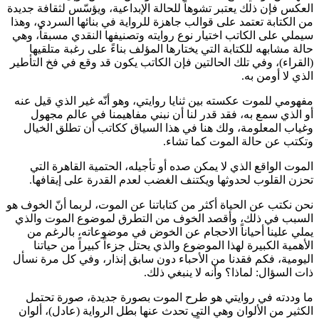
العكس فإن ذلك يعتبر تشوهاً للحالة الإبداعية، ويؤسّس لثقافة جديدة
من الكتابة تعتمد على قوالب جاهزة للرواية في بنائها السردي، وهذا
سيملي على الكاتب اختيار نوع روايته وتصنيفها النقدي مسبقاً، وهي
حالة مشابهه للكتابة التي يختارها المؤلف بناءً على رغبة متلقيها
(القراء)، وفي تلك الحالتين فإن الكاتب يكون قد وقع في فخ التأطير
الذي لا أومن به.
مفهومي للموت عكسته بين ثنايا روايتي، وهو أنّه غير الذي قيل عنه
أو الذي سمع به، فقد قدر لنا أن نبني مفاهيمنا في عالم مجهول
وغياب المعلومة، ولك هنا في هذا السياق ككاتب أن تطلق الخيال
وتكتب عن حالة الموت كما تشاء.
الموت الواقع الذي لا يمكن صده أو تأجيله، الحتمية القاهرة التي
تحزن القلوب لحدوثها ويكتنف الغضب لعدم القدرة على إيقافها.
نحن نكتب عن الحياة أكثر من كتاباتنا عن الموت، لربما أنّ الخوف هو
السبب في ذلك، وأقصد الخوف من التطرق لموضوع الموت والذي
يملي علينا أحياناً الاحجام عن الخوض في موضوعاته، بالرغم من
الأهمية الكبيرة لهذا الموضوع والذي يحتل جزءاً كبيراً من حياتنا
اليومية، فكم فقدنا من الأحباء دون سابق إنذار، وفي كل مرة نسأل
ذات السؤال: لماذا؟ وأنه لا ينبغي ذلك.
ما وددته في روايتي هو طرح الموت بصورة جديدة، صورة تحتمل
الكثير من الألوان وهي التي تحدث عنها بطل الرواية (عادل)، ألوان