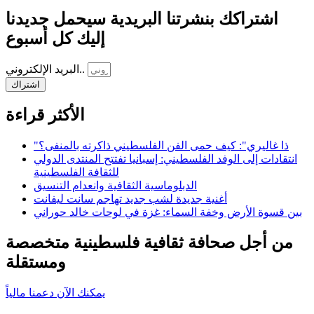
اشتراكك بنشرتنا البريدية سيحمل جديدنا
إليك كل أسبوع
البريد الإلكتروني..
اشتراك
الأكثر قراءة
"ذا غاليري": كيف حمى الفن الفلسطيني ذاكرته بالمنفى؟
انتقادات إلى الوفد الفلسطيني: إسبانيا تفتتح المنتدى الدولي
للثقافة الفلسطينية
الدبلوماسية الثقافية وانعدام التنسيق
أغنية جديدة لشب جديد تهاجم سانت ليفانت
بين قسوة الأرض وخفة السماء: غزة في لوحات خالد حوراني
من أجل صحافة ثقافية فلسطينية متخصصة
ومستقلة
يمكنك الآن دعمنا مالياً