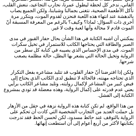
الفاني، ندخر كل لحظة ليطول عمرنا، نحارب التجاعيد، ننعش القلب،
نأكل الأطعمة الصحية، نتغنى بجمالنا وشبابنا، ولكن الجميع يصاب
بالدهشة عند انتهاء هذه اللعبة فنحزن لقدوم الموت، ويتكرر مرة
أخرى ذات السؤال: لماذا؟ وكيف؟ بالرغم من المعرفة المسبقة أنّ
الموت قادم لا محالة وأنها لعبة وقت لا غير.
يمكنني أن اشبه الكتابة في هذا الشأن بحال حفار القبور في مدى
الصبر والطاقة التي يحتاجها الكاتب للاستمرار في تخيل سكرات
الموت. في مدى الإحساس الذي يصيبه في كتابة كل سطر من
الرواية وتخيل الحالة التي يشعر بها البطل، حالة مظلمة يصعب
شرحها.
ولكن إذا افترضنا أنّ حفار القلوب قد تتلبد مشاعره بفعل التكرار
الذي تحتاجه مهنته، فالحالة لا تنطبق لدى الكاتب الذي يحتاج إلى
فيض كبير من المشاعر لإكمال روايته، وتلبد مشاعر الكاتب برأيي
يعني عدم قدرته على إكمال الرواية، وهذه معضلة قد تودي بمشروع
الكتابة إلى الفشل.
من هذا الواقع، لم تكن كتابة هذه الرواية نزهة في حقل من الأزهار
بل حملت العديد من التجارب الشخصية التي كادت أن تحكم على
الرواية بالتوقف عند حائط مسدود، لكن لحسن الحظ فقد تدرجت
بكتابتها لأكثر من أربع أعوام إلى أن استطعت إنهائها.