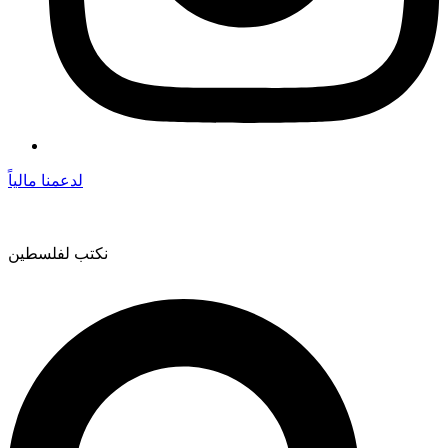
لدعمنا مالياً
نكتب لفلسطين