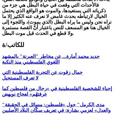
فالأحداث التي وقعت في حياة البطل هي جزء من
ذكرياته التي يستعيدها، والموت هو الواقع الذي يحتمل
الخيال لارتباطه بحدث غامض لا نعرف عنه الكثير إلا ما
نراه نحن وليس ما يراه البطل (الذي يموت)، واللجوء إلى
الخيال هنا هو المسعف للنص باعتبار أنّ القصة مستمرة
ولا قطع في الحدث قبل موت البطل.
للكاتب/ة
جديد محمد أمارة... عن مخاطر "العبرنة" بالمشهد
اللغوي الفلسطيني منذ النكبة
جمال زقوت عن التجربة الفلسطينية التي
لا تعرف المستحيل
إحياء للشخصية الفلسطينية في «رجال من فلسطين كما
عرفتهُم» لعجاج نويهض
"مدى الكرمل" حول «فلسطين: مسائل في الحقيقة
والعدل» لعزمي بشارة: في تعريف سكّان البلاد الأصليين