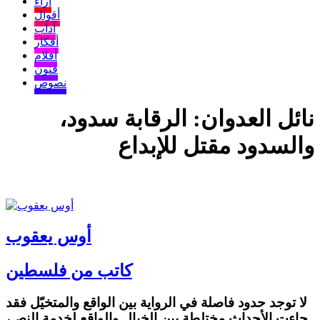
آراء
أقوال
آداب
أفكار
أفلام
فنون
نصوص
نائل العدوان: الرقابة سدود،
والسدود مقتل للإبداع
أوس يعقوب
كاتب من فلسطين
لا توجد حدود فاصلة في الرواية بين الواقع والمتخيّل فقد
جاءت الأحداث مختلطة بين الخيال والواقع لخدمة النص،