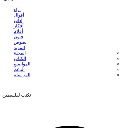
آراء
أقوال
آداب
أفكار
أفلام
فنون
نصوص
المزيد
المجلة
الكتاب
المواضيع
الدعم
المراسلة
نكتب لفلسطين