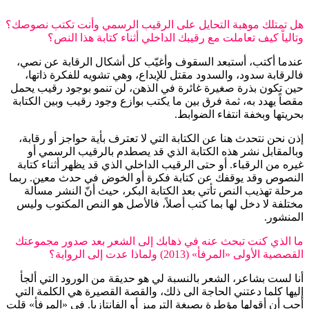
هل تمتلك موهبة التحايل على الرقيب الرسمي وأنت تكتب نصوصك؟
وتالياً كيف تعاملت مع رقيبك الداخلي أثناء كتابة هذا النص؟
عندما أكتب، أستبعد السقوف وأغيّب كل أشكال الرقابة عن نصي،
فالرقابة سدود، والسدود مقتل للإبداع، وهي تشويه للفكرة ذاتها،
حين تكون بذرة صغيرة غائرة في الذهن، لن تنمو بوجود رقيب يحمل
مقصاً يهدد به، ثمة فرق بين ما يكتب بوازع وجود رقيب وبين الكتابة
بحريتها وبخفة انتفاء الضوابط.
إذن نحن نتحدث هنا عن الكتابة التي لا تعترف بأية حواجز أو رقابة،
وبالمقابل نشر هذه الكتابة الذي قد يصطدم بالرقيب الرسمي أو
غيره من الرقباء. أو حتى الرقيب الداخلي الذي قد يظهر أثناء كتابة
النصوص وقد يوقفك عن كتابة فكرة أو الخوض في حدث معين. ربما
مرحلة تهذيب النص تأتي بعد الكتابة البكر، حيث أنّ النشر مسألة
مختلفة لا دخل لها بما كتب أصلاً، فالأصل هو النص المكتوب وليس
المنشور.
ما الذي كنت تبحث عنه في ذهابك إلى الشعر بعد صدور مجموعتك
القصصية الأولى «المرفأ» (2013) ولماذا عدت إلى الرواية؟
أنا لست بشاعر، الشعر بالنسبة لي هو حديقة من الورود التي ألجأ
إليها كلما دعتني الحاجة الى ذلك، والقصة القصيرة هي الكلمة التي
أحب أن أقولها مؤطرة بصبغة الترميز أو الفانتازيا. في «المرفأ» قلت