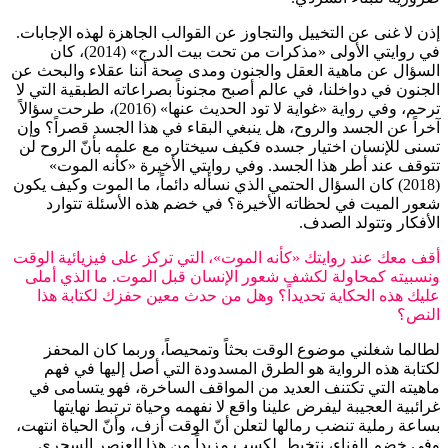
إذن لا غنى عن التخييل والتجاوز عن القوالب الجاهزة لهذه الإجابات.
في روايتي الأولى «مذكرات من تحت بيت الدرج» (2014)، كان
السؤال عن ماهية العقل والجنون ومدى صحة أننا عقلاء والبحث عن
الجنون في دواخلنا، في عالم أصبح مجنوناً بصراعاته الطبقية التي لا
ترحم، وفي رواية «غواية لا تود الحديث عنها» (2016)، طرحت سؤالاً
آخراً عن الجسد والروح، هل ينبغي البقاء في هذا الجسد قصراً؟ وإن
تسنى للإنسان اختيار جسده فكيف سيختاره مع علمه بأنّ الروح لن
تتوقف عند أطر هذا الجسد. وفي روايتي الأخيرة «كأنه الموت»
(2018) كان السؤال الحتمي الذي نسأله دائماً، ما الموت وكيف يكون
شعور الميت في لحظاته الأخيرة؟ في خضم هذه الأسئلة تتوارد
الأفكار وتتولد الصدف.
أقف معك عند روايتك «كأنه الموت»، التي تركز على فيزيائية الوقت
ونسبيته كمحاولة لكشف شعور الإنسان قبل الموت. ما الذي أملى
عليك هذه الحكاية تحديداً؟ وهل من حدث معين حفزك لكتابة هذا
النص؟
لطالما شغلني موضوع الوقت بحثاً وتمحيصاً، وربما كان المحفز
لكتابة هذه الرواية هو الطرق المسدودة التي أصل إليها في فهم
ماهيته التي تكتنف العديد من المواقف الساخرة، فهو يتسامى في
غرائبية العجيبة ليفرض علينا واقع لا نفهمه وحياة ترتبط نهايتها
بساعة رملية تنضب رمالها لتعلن أنّ الوقت أزف، وأنّ الحياة انتهت،
وفي خضم الفناء، نتخبط لكسب مزيداً من هذا العنصر السحري