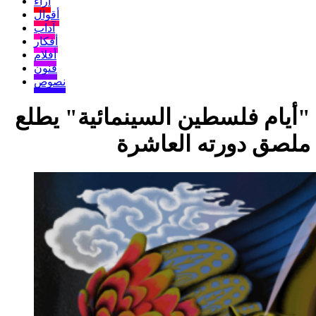
آراء
أقوال
آداب
أفكار
أفلام
فنون
نصوص
"أيام فلسطين السينمائية" يطلع
ملصق دورته العاشرة