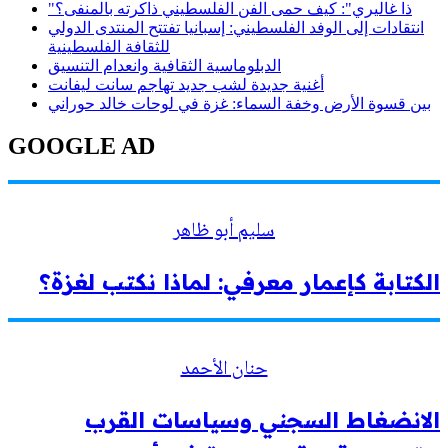
"ذا غاليري": كيف حمى الفن الفلسطيني ذاكرته بالمنفى؟
انتقادات إلى الوفد الفلسطيني: إسبانيا تفتتح المنتدى الدولي
للثقافة الفلسطينية
الدبلوماسية الثقافية وانعدام التنسيق
أغنية جديدة لشب جديد تهاجم سانت ليفانت
بين قسوة الأرض وخفة السماء: غزة في لوحات خالد حوراني
GOOGLE AD
سليم أبو ظاهر
الكتابة كإعمار معرفي: لماذا نكتب لغزة؟
حنان الأحمد
الانضغاط السجني وسياسات القرب