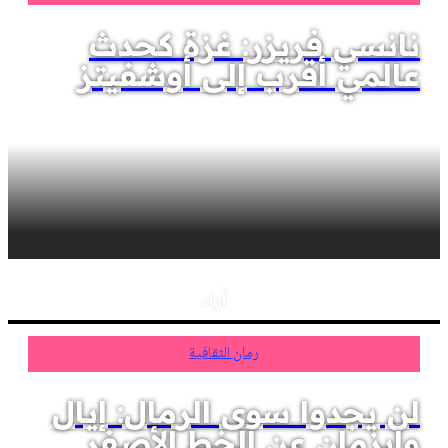
نانسي فريزر: غزة كحدث
عالمي أقرب إلى أوشفيتز
آراء
رمان الثقافية
لن يجدوا سوى الرمال: إيال
وايزمان عن الخط الأصفر