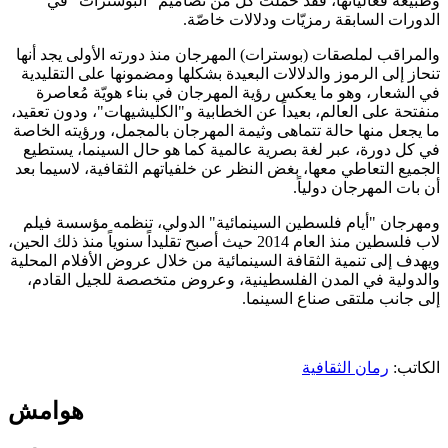
وطبيعة فعالياتها، فقد حملت كل من تصاميم "البوسترات" في
الدورات السابقة رمزيّات ودلالات خاصّة.
والمراقب لملصقات (بوسترات) المهرجان منذ دورته الأولى يجد أنها
تنحاز إلى الرموز والدلالات البعيدة بشكلها ومضمونها على التقليدية
في الشعار، وهو ما يعكس رؤية المهرجان في بناء هويّة مُعاصرة
منفتحة على العالم، بعيداً عن الخطابية و"الكليشيهات"، ودون تعقيد،
ما يجعل منها حالة تتماهى وثيمة المهرجان بالمجمل، ورؤيته الخاصة
في كل دورة، عبر لغة بصرية عالمية كما هو حال السينما، يستطيع
الجميع التعاطي معها، بغض النظر عن خلفياتهم الثقافية، لاسيما بعد
أن بات المهرجان دولياً.
ومهرجان "أيام فلسطين السينمائية" الدولي، تنظمه مؤسسة فيلم
لاب فلسطين منذ العام 2014 حيث أصبح تقليداً سنوياً منذ ذلك الحين،
ويهدف إلى تنمية الثقافة السينمائية من خلال عروض الأفلام المحلية
والدولية في المدن الفلسطينية، وعروض متخصصة للجيل القادم،
إلى جانب ملتقى صناع السينما.
الكاتب:
رمان الثقافية
هوامش