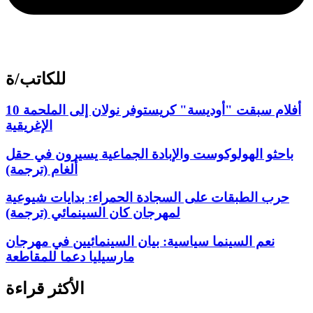
للكاتب/ة
10 أفلام سبقت "أوديسة" كريستوفر نولان إلى الملحمة
الإغريقية
باحثو الهولوكوست والإبادة الجماعية يسيرون في حقل
ألغام (ترجمة)
حرب الطبقات على السجادة الحمراء: بدايات شيوعية
لمهرجان كان السينمائي (ترجمة)
نعم السينما سياسية: بيان السينمائيين في مهرجان
مارسيليا دعما للمقاطعة
الأكثر قراءة