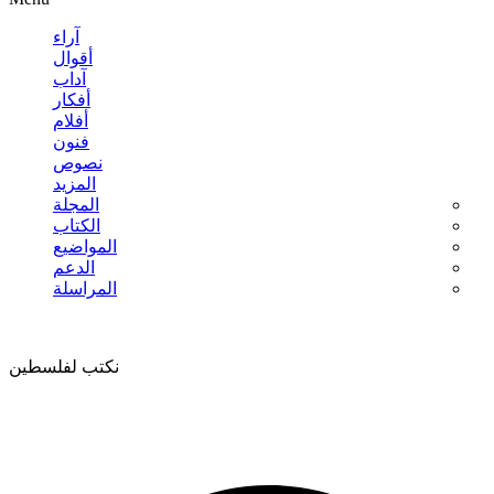
آراء
أقوال
آداب
أفكار
أفلام
فنون
نصوص
المزيد
المجلة
الكتاب
المواضيع
الدعم
المراسلة
نكتب لفلسطين