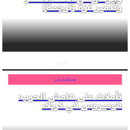
وتدمير غزة (ترجمة)
أفكار
عبدالله البياري
تأملات على هامش الحرب:
هوميروس في كربلاء