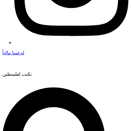
لدعمنا مالياً
نكتب لفلسطين