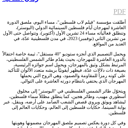
PDF
أطلقت مؤسسة "فيلم لاب فلسطين"، مساء اليوم، ملصق الدورة
العاشرة لمهرجان أيام فلسطين السينمائية الدولي (البوستر)،
وتنطلق فعالياته مساء 24 تشرين الأول (أكتوبر)، وتتواصل حتى الأول
من تشرين الثاني (نوفمبر) 2023، في مدن فلسطينية عدّة، في
العديد من المواقع.
ويحمل التصميم الذي أنجزه ستوديو "40 مستقل"، ثيمة خاصة احتفالاً
بالدورة العاشرة للمهرجان، بحيث يقدّم طائر الشمس الفلسطيني،
المرتبط بشكل وثيق بالمهرجان، ويحمل اسم جوائزه الرئيسية،
بصيغة ذات دلالات عدّة، فيظهر أيقونيّاً بريشه متعدد الألوان للتأكيد
على كونه رمزاً للمقاومة والصمود، وهي الروح التي يحملها
المهرجان الذي يحتفي بانتظام دورته العاشرة على التوالي.
ويتحوّل طائر الشمس الفلسطيني في "البوستر" إلى مخلوق
أسطوري مهيب، وطائر هجين، كما ينطلق مظللاً سماء فلسطين،
ليشاهد ويوثق ويروي قصص الشعب الصامد على أرضه، وينقل، عبر
بوابة السينما، حكايات فلسطين إلى العالم، وحكايات العالم إلى
فلسطين.
وفي كل دورة يعكس تصميم ملصق المهرجان مضمونها وهويتها