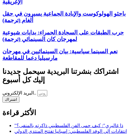
الإغريقية
باحثو الهولوكوست والإبادة الجماعية يسيرون في حقل
ألغام (ترجمة)
حرب الطبقات على السجادة الحمراء: بدايات شيوعية
لمهرجان كان السينمائي (ترجمة)
نعم السينما سياسية: بيان السينمائيين في مهرجان
مارسيليا دعما للمقاطعة
اشتراكك بنشرتنا البريدية سيحمل جديدنا
إليك كل أسبوع
البريد الإلكتروني..
اشتراك
الأكثر قراءة
"ذا غاليري": كيف حمى الفن الفلسطيني ذاكرته بالمنفى؟
انتقادات إلى الوفد الفلسطيني: إسبانيا تفتتح المنتدى الدولي