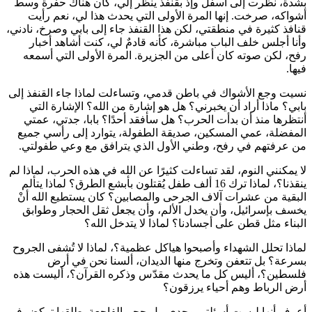
بشدة، نظرت إلى أسفل وإذ بقنفذ ينظر إلي، كأن هناك حفرة وسط
أشواكه، صرخت. إنها المرة الأولى التي يحدث هذا لي، نعم رأيت
قنافذ كثيرة في منطقتي، لكن هذا القنفذ جاء إلى بابي وصرخ، نادني،
وأنا أجلس خلف الباب مباشرة، كأنه قادمٌ لي، كنت أشاهد أخبار
رفح، لكن صوته كان أعلى من الجزيرة. المرة الأولى التي أسمعه
فيها.
نسيت وجع الأشواك في باطن قدمي، وتساءلت لماذا جاء القنفذ إلى
بابي؟ ماذا أراد أن يخبرني؟ هل هو إشارة من الله؟ الإشارة التي
أنتظرها منذ أن بدأت الحرب؟ هل سأفقد أحدًا؟ بابا، جدتي، عمتي
المفضلة، عمي المسكين، صديقة الطفولة، يتوارد إلى رأسي جميع
من عرفتهم في رفح، وطني الأول الذي يترافق مع وعي طفولتي.
لا يمكنني النوم، لقد تساءلت كثيرًا عن الله في هذه الحرب، لماذا لم
ينقذنا؟، لماذا ترك 16 ألف طفل يُقتلون بأبشع الطرق؟ لماذا يتألم
البقية من عشرات آلاف الجرحى والمصابين؟ كان يستطيع الله أنْ
يخسف بإسرائيل، وأن يخدل الألم، وأن يجعل ثقل الحجار وطوابق
البناء مثل قطن على أجسادنا؟ لماذا لا يتدخل الله؟
لماذا تحلل الشهداء وأصبحوا هياكل عظمية؟، لماذا لا تُشفى الجروح
بسرعة؟ بل تتعفن وتخرج منها الديدان، ألسنا نحن في أرض
فلسطين؟، أليس كل ما يحدث مقدّس وذكره القرآن؟، أليست هذه
أرض الرباط وهم أحياء يرزقون؟
أعرف أنها ليست أسئلتي وحدي، بل حجم الفاجعة يطلقها تركض في