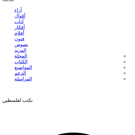
آراء
أقوال
آداب
أفكار
أفلام
فنون
نصوص
المزيد
المجلة
الكتاب
المواضيع
الدعم
المراسلة
نكتب لفلسطين