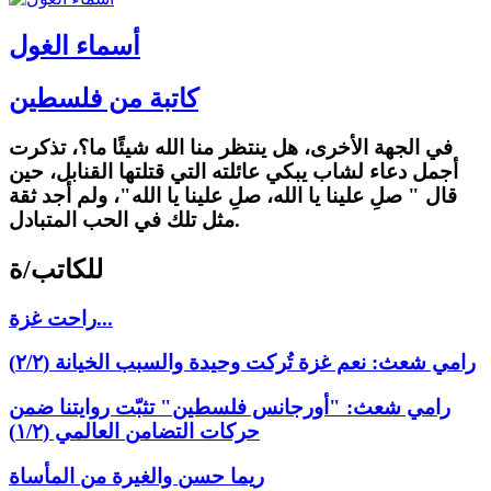
أسماء الغول
كاتبة من فلسطين
في الجهة الأخرى، هل ينتظر منا الله شيئًا ما؟، تذكرت
أجمل دعاء لشاب يبكي عائلته التي قتلتها القنابل، حين
قال " صلِ علينا يا الله، صلِ علينا يا الله"، ولم أجد ثقة
مثل تلك في الحب المتبادل.
للكاتب/ة
راحت غزة...
رامي شعث: نعم غزة تُركت وحيدة والسبب الخيانة (٢/٢)
رامي شعث: "أورجانس فلسطين" تثبّت روايتنا ضمن
حركات التضامن العالمي (١/٢)
ريما حسن والغيرة من المأساة