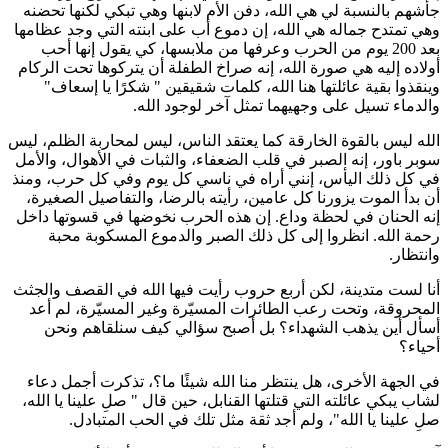
جأشهم بالنسبة لي هي الله، دفن الأم لابنها وهي تبكي لكنها تحضنه
وهي تمتدح جماله هي الله، إن دموع أب على ابنته التي وجد عظامها
بعد 200 يوم من الحرب وعرفها من ملابسها، كي يقول إنها أحب
أولاده إليه هي صورة الله، إنه صراخ الطفلة أن يتركوها تحت الركام
وينقذوا بقية عائلتها هنا الله، كلمات شقيقين " شكرًا يا إسعاف"
والدماء تسيل على وجهيهما تمثل آخر لوجود الله.
الله ليس بالقوة الخارقة كما يعتقد الناس، ليس لمحاربة الظلم، ليس
سوبر باور، إنه الصبر في قلب الضعفاء، والثبات في الأهوال، والأمل
في كل ذلك اليأس، إنني أراه في ناسي كل يوم وفي كل حرب، ومنذ
أن بدأ الموت يزورنا كل عامين، رأيته بالرضا، والتفاصيل الصغيرة،
إنه الحنان في لحظة وداع. إن هذه الحرب نخوضها في قسوتها داخل
رحمة الله. انظروا إلى كل ذلك الصبر والدموع المسكوبة محبة
وانتظار.
أنا لست متدينة، لكن أربع حروب رأيت فيها الله في القصف والجثث
المحروقة، وتحت رعب الطائرات المسيّرة وغير المسيّرة، لم أعد
أسأل أين يذهب الشهداء؟ بل أصبح سؤالي كيف سنلقاهم ونحن
أحياء؟
في الجهة الأخرى، هل ينتظر منا الله شيئًا ما؟، تذكرت أجمل دعاء
لشاب يبكي عائلته التي قتلتها القنابل، حين قال " صلِ علينا يا الله،
صلِ علينا يا الله"، ولم أجد ثقة مثل تلك في الحب المتبادل.