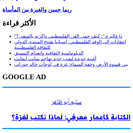
ريما حسن والغيرة من المأساة
الأكثر قراءة
"ذا غاليري": كيف حمى الفن الفلسطيني ذاكرته بالمنفى؟
انتقادات إلى الوفد الفلسطيني: إسبانيا تفتتح المنتدى الدولي
للثقافة الفلسطينية
الدبلوماسية الثقافية وانعدام التنسيق
أغنية جديدة لشب جديد تهاجم سانت ليفانت
بين قسوة الأرض وخفة السماء: غزة في لوحات خالد حوراني
GOOGLE AD
سليم أبو ظاهر
الكتابة كإعمار معرفي: لماذا نكتب لغزة؟