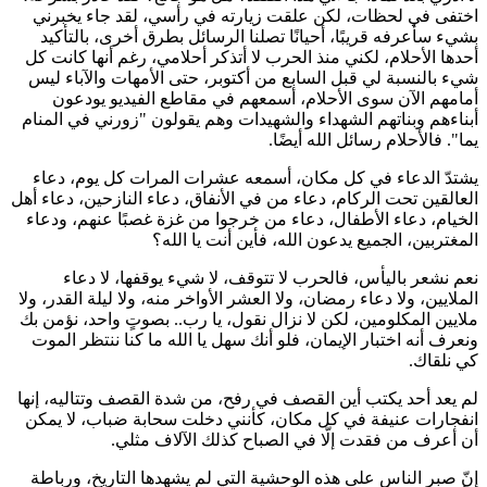
اختفى في لحظات، لكن علقت زيارته في رأسي، لقد جاء يخبرني
بشيء سأعرفه قريبًا، أحيانًا تصلنا الرسائل بطرق أخرى، بالتأكيد
أحدها الأحلام، لكني منذ الحرب لا أتذكر أحلامي، رغم أنها كانت كل
شيء بالنسبة لي قبل السابع من أكتوبر، حتى الأمهات والآباء ليس
أمامهم الآن سوى الأحلام، أسمعهم في مقاطع الفيديو يودعون
أبناءهم وبناتهم الشهداء والشهيدات وهم يقولون "زورني في المنام
يما". فالأحلام رسائل الله أيضًا.
يشتدّ الدعاء في كل مكان، أسمعه عشرات المرات كل يوم، دعاء
العالقين تحت الركام، دعاء من في الأنفاق، دعاء النازحين، دعاء أهل
الخيام، دعاء الأطفال، دعاء من خرجوا من غزة غصبًا عنهم، ودعاء
المغتربين، الجميع يدعون الله، فأين أنت يا الله؟
نعم نشعر باليأس، فالحرب لا تتوقف، لا شيء يوقفها، لا دعاء
الملايين، ولا دعاء رمضان، ولا العشر الأواخر منه، ولا ليلة القدر، ولا
ملايين المكلومين، لكن لا نزال نقول، يا رب.. بصوتٍ واحد، نؤمن بك
ونعرف أنه اختبار الإيمان، فلو أنك سهل يا الله ما كنا ننتظر الموت
كي نلقاك.
لم يعد أحد يكتب أين القصف في رفح، من شدة القصف وتتاليه، إنها
انفجارات عنيفة في كل مكان، كأنني دخلت سحابة ضباب، لا يمكن
أن أعرف من فقدت إلّا في الصباح كذلك الآلاف مثلي.
إنّ صبر الناس على هذه الوحشية التي لم يشهدها التاريخ، ورباطة