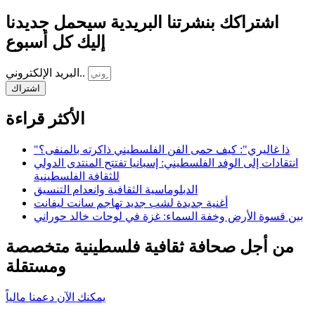
اشتراكك بنشرتنا البريدية سيحمل جديدنا
إليك كل أسبوع
البريد الإلكتروني..
اشتراك
الأكثر قراءة
"ذا غاليري": كيف حمى الفن الفلسطيني ذاكرته بالمنفى؟
انتقادات إلى الوفد الفلسطيني: إسبانيا تفتتح المنتدى الدولي
للثقافة الفلسطينية
الدبلوماسية الثقافية وانعدام التنسيق
أغنية جديدة لشب جديد تهاجم سانت ليفانت
بين قسوة الأرض وخفة السماء: غزة في لوحات خالد حوراني
من أجل صحافة ثقافية فلسطينية متخصصة
ومستقلة
يمكنك الآن دعمنا مالياً