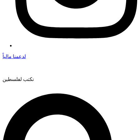
لدعمنا مالياً
نكتب لفلسطين