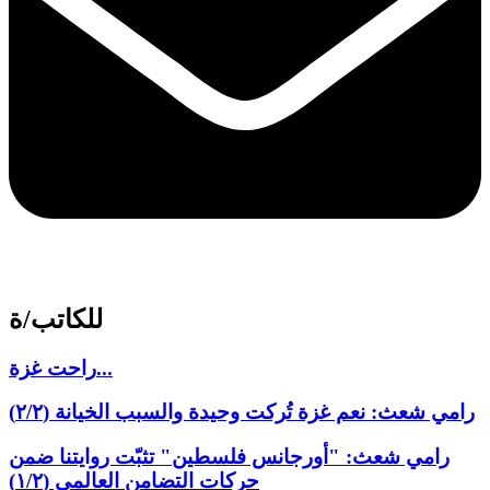
للكاتب/ة
راحت غزة...
رامي شعث: نعم غزة تُركت وحيدة والسبب الخيانة (٢/٢)
رامي شعث: "أورجانس فلسطين" تثبّت روايتنا ضمن
حركات التضامن العالمي (١/٢)