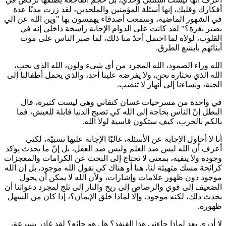
أفكارك وقلبك، إنها أسئلة المؤمنين والملحدين، لقد زرت مدنًا عدة
في الشهور الماضية، وسمعت أصدقاء يهمسون بها "وين الله عن الي
بصير بغزة؟" لقد كانت على الدوام الإجابة راسخة داخلي إنه في
القلوب، لولاه لما احتمل أحدٌ منا ذلك، لما صبر الناس على موت
أبنائهم بأبشع الطرق.
الله وراء الصمود، الله المجرد من أي شيء ولون، الله الذي نحب،
الله الذي نختاره نحن، ولا يفرضه علينا أحد، والذي يحمل أطفالنا إلى
الجنة، ونساءنا إلى أنهار لا تنضب.
في واحدة من مسرحيات غسان كنفاني وهي ليست كثيرة، قال
البطل إنّ الناس بحاجة إلى الله كي تصبح الدنيا قابلة للعيش، فما
بالكم بالحرب، كيف ستكون قاسية لولا الله.
أنا لا أحاول الإجابة عن الأسئلة، غالبًا الإجابة عليها نسبيّة، لكني
أعرف أن الله ليس ضد العلم وليس ضد العقل، بل إنّ ما يحدث يؤكد
وجوده ولا ينفيه، بمعنى لا نحتاج إلى البحث عن الكرامات والمعجزات
كرائحة مسك متهيئة لنا، هنا أو هناك كي نقول الله موجود، بل إن الله
موجود دون ظهور علامات وإشارات، ولأن الله لا يمكن أن يحول
الضعيف إلى قوي والرصاص إلى ريح والنار إلى ثلج لمجرد دعواتنا أن
يحدث ذلك، لكنه موجود، وإلّا لماذا خلق الإيمان؟، إذا كان من السهل
ظهوره.
لا أدري بعد لماذا جاءني هذا القنفذ؟ هل هو جائع؟ لقد غادر بسرعة،