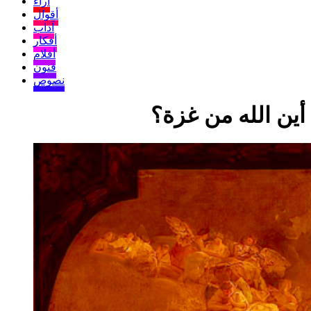
آراء
أقوال
آداب
أفكار
أفلام
فنون
نصوص
أين الله من غزة؟