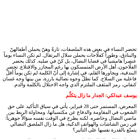
تحضر النساء في بعض هذه الملصقات، تارةً وهنّ يحملن أطفالهنّ
والبنادق، وطوراً كفلّاحات يحملن سلال البرتقال. لم تكن النساء يوماً
عنصراً هامشياً في قضايا النضال، بل كنّ في صلبه. كذلك يحضر
الفلّاحون، أهل الأرض المتمسكون بها رغم المجازر والاقتلاع. تحضر
البندقية، ويجاورها القلم، في إشارة إلى أنّ الكلمة لم تكن يوماً أقلّ
فاعلية من السلاح. كما تطلّ وجوه نضالية بارزة، من بينها وجه غسان
كنفاني، رمز المثقف الملتزم الذي واجه الاحتلال بالكلمة والدم.
يوسف عبدلكي: الجدار ما زال يتكلّم
المعرض، المستمر حتى 28 فبراير، يأتي في سياق التأكيد على حق
الشعوب في المقاومة والدفاع عن مكتسباتها، ومحاولة الربط بين
ماضي النضال وحاضره. لكنه يطرح في الوقت نفسه سؤالاً جوهرياً:
في زمن الشاشات والهواتف الذكية، هل ما زال الملصق النضالي
يتمتّع بالقدرة نفسها على التأثير؟