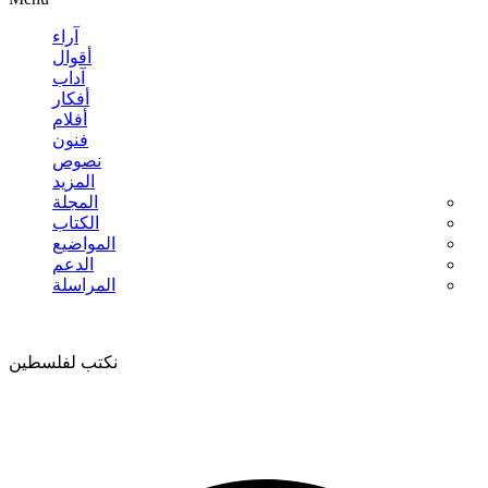
آراء
أقوال
آداب
أفكار
أفلام
فنون
نصوص
المزيد
المجلة
الكتاب
المواضيع
الدعم
المراسلة
نكتب لفلسطين